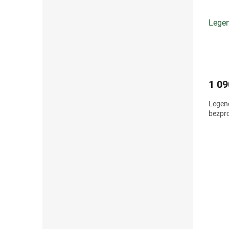
Legen
1 09
Legend
bezpr