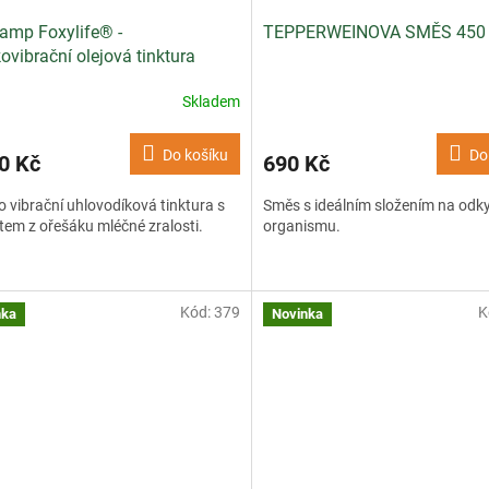
amp Foxylife® -
TEPPERWEINOVA SMĚS 450
ovibrační olejová tinktura
Skladem
Do košíku
Do
0 Kč
690 Kč
 vibrační uhlovodíková tinktura s
Směs s ideálním složením na odky
tem z ořešáku mléčné zralosti.
organismu.
Kód:
379
K
nka
Novinka