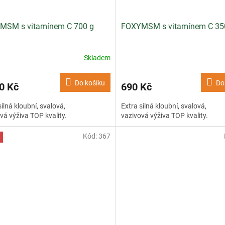
MSM s vitamínem C 700 g
FOXYMSM s vitamínem C 35
Skladem
Do košíku
Do
0 Kč
690 Kč
silná kloubní, svalová,
Extra silná kloubní, svalová,
vá výživa TOP kvality.
vazivová výživa TOP kvality.
Kód:
367