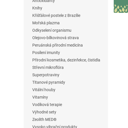
š
Antioxidanty
l
e
Knihy
Křišťálové postele z Brazílie
m
Mořská plazma
o
Odkyselení organismu
b
Olejovo-bílkovinová strava
c
Peruánská přírodní medicína
h
Posílení imunity
o
Přírodní kosmetika, dezinfekce, čistidla
d
Střevní mikroflóra
ě
Superpotraviny
Titanové pyramidy
Vitální houby
Vitamíny
Vodíková terapie
Výhodné sety
Zeolith MED®
Vysoko vibrační produkty