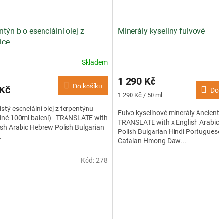
ntýn bio esenciální olej z
Minerály kyseliny fulvové
ice
Skladem
1 290 Kč
Do košíku
 Kč
Do
Měrná
1 290 Kč / 50 ml
cena:
čistý esenciální olej z terpentýnu
Fulvo kyselinové minerály Ancient
dné 100ml balení) TRANSLATE with
TRANSLATE with x English Arabi
ish Arabic Hebrew Polish Bulgarian
Polish Bulgarian Hindi Portugues
.
Catalan Hmong Daw...
Kód:
278