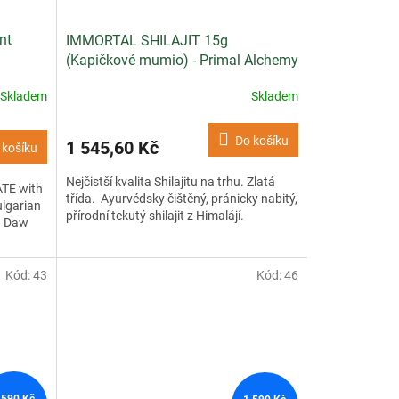
nt
IMMORTAL SHILAJIT 15g
(Kapičkové mumio) - Primal Alchemy
Skladem
Skladem
Do košíku
1 545,60 Kč
 košíku
Nejčistší kvalita Shilajitu na trhu. Zlatá
TE with
třída. Ayurvédsky čištěný, pránicky nabitý,
ulgarian
přírodní tekutý shilajit z Himalájí.
g Daw
Kód:
43
Kód:
46
 590 Kč