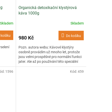
 g
Organická detoxikační klystýrová
káva 1000g
Skladem
Skladem
 košíku
Do košíku
980 Kč
selení
Pozn. autora webu: Kávové klystýry
osobně provádím už mnoho let, protože
jsou velmi prospěšné pro normální funkci
jater. Ale až po používání této speciální
detoxikační...
ód:
1596
Kód:
459