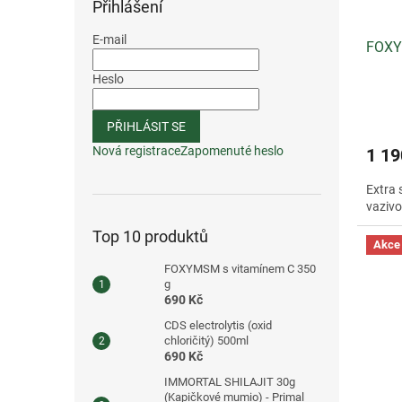
Přihlášení
E-mail
FOXY
Heslo
PŘIHLÁSIT SE
Nová registrace
Zapomenuté heslo
1 19
Extra 
vazivo
Top 10 produktů
Akce
FOXYMSM s vitamínem C 350
g
690 Kč
CDS electrolytis (oxid
chloričitý) 500ml
690 Kč
IMMORTAL SHILAJIT 30g
(Kapičkové mumio) - Primal