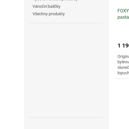
Vánoční balíčky
FOXYL
Všechny produkty
pasta
1 19
Origin
bylin
sluneč
lopuch