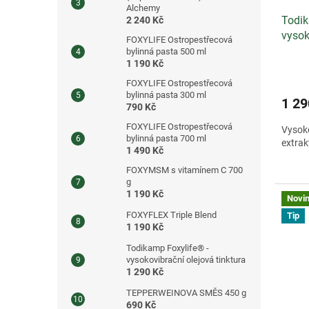
Alchemy
Todik
2 240 Kč
vysok
FOXYLIFE Ostropestřecová
bylinná pasta 500 ml
1 190 Kč
FOXYLIFE Ostropestřecová
bylinná pasta 300 ml
1 29
790 Kč
FOXYLIFE Ostropestřecová
Vysoko
bylinná pasta 700 ml
extrak
1 490 Kč
FOXYMSM s vitamínem C 700
g
1 190 Kč
Novi
FOXYFLEX Triple Blend
Tip
1 190 Kč
Todikamp Foxylife® -
vysokovibrační olejová tinktura
1 290 Kč
TEPPERWEINOVA SMĚS 450 g
690 Kč