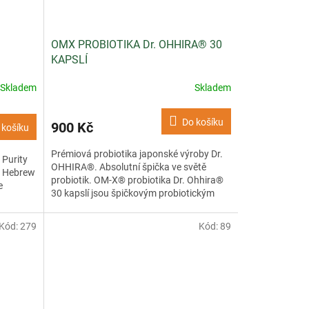
OMX PROBIOTIKA Dr. OHHIRA® 30
KAPSLÍ
Skladem
Skladem
Do košíku
900 Kč
 košíku
Prémiová probiotika japonské výroby Dr.
 Purity
OHHIRA®. Absolutní špička ve světě
c Hebrew
probiotik. OM-X® probiotika Dr. Ohhira®
e
30 kapslí jsou špičkovým probiotickým
doplňkem pro...
Kód:
279
Kód:
89