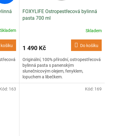
ylinná
FOXYLIFE Ostropestřecová bylinná
pasta 700 ml
Skladem
Skladem
 košíku
Do košíku
1 490 Kč
estřecová
Originální, 100% přírodní, ostropestřecová
bylinná pasta s panenským
slunečnicovým olejem, fenyklem,
lopuchem a libečkem.
Kód:
163
Kód:
169