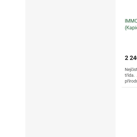
IMMO
(Kapi
Alch
2 24
Nejčist
třída.
přírodn