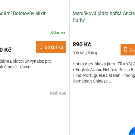
dární Bolotovův elixír
Meruňková jádra hořká Ancie
Purity
Skladem
890 Kč
Do košíku
0 Kč
Do
Měrná
890 Kč / 500 g
cena:
ární Bolotovův vynález pro
Hořká meruňková jádra TRANSLA
oblémové trávení
x English Arabic Hebrew Polish B
Hindi Portuguese Catalan Hmon
Romanian Chinese...
Kód:
460
1