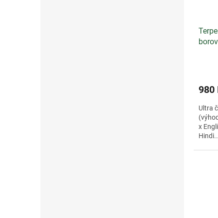
Terpe
borov
980
Ultra 
(výho
x Engl
Hindi..