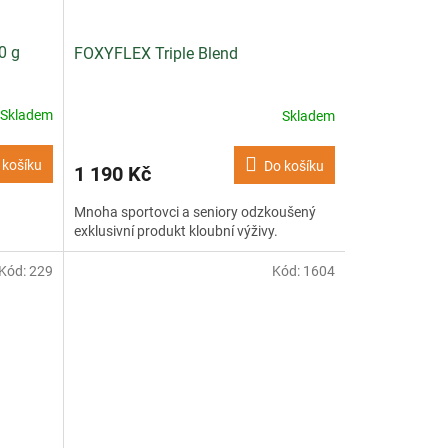
0 g
FOXYFLEX Triple Blend
Skladem
Skladem
 košíku
Do košíku
1 190 Kč
Mnoha sportovci a seniory odzkoušený
exklusivní produkt kloubní výživy.
Kód:
229
Kód:
1604