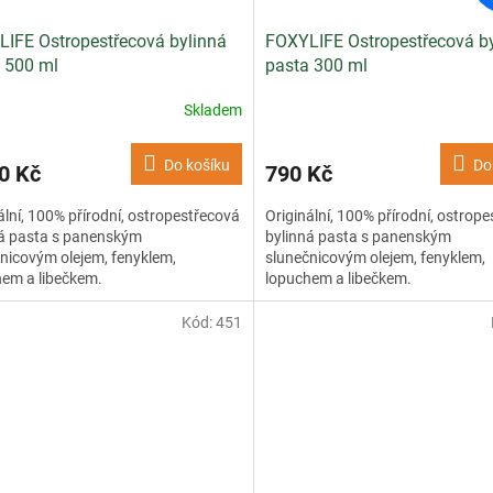
IFE Ostropestřecová bylinná
FOXYLIFE Ostropestřecová b
 500 ml
pasta 300 ml
Skladem
Do košíku
Do
0 Kč
790 Kč
ální, 100% přírodní, ostropestřecová
Originální, 100% přírodní, ostrop
ná pasta s panenským
bylinná pasta s panenským
nicovým olejem, fenyklem,
slunečnicovým olejem, fenyklem,
em a libečkem.
lopuchem a libečkem.
Kód:
451