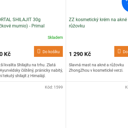
RTAL SHILAJIT 30g
ZZ kosmetický krém na akné
čkové mumio) - Primal
růžovku
emy
Skladem
Do košíku
Do
0 Kč
1 290 Kč
ší kvalita Shilajitu na trhu. Zlatá
Slavná mast na akné a růžovku
 Ayurvédsky čištěný, pránicky nabitý,
ZhongZhou v kosmetické verzi.
í tekutý shilajit z Himalájí.
Kód:
1599
K