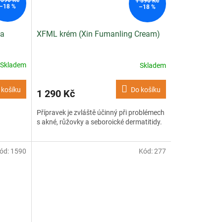
1 590 Kč
–18 %
–18 %
 a
XFML krém (Xin Fumanling Cream)
Skladem
Skladem
 košíku
Do košíku
1 290 Kč
Přípravek je zvláště účinný při problémech
s akné, růžovky a seboroické dermatitidy.
ód:
1590
Kód:
277