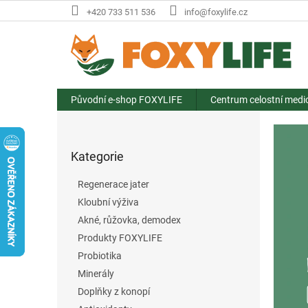
Přejít
+420 733 511 536
info@foxylife.cz
na
obsah
Původní e-shop FOXYLIFE
Centrum celostní medi
P
V
o
í
Přeskočit
s
t
Kategorie
kategorie
t
e
r
Regenerace jater
a
j
Kloubní výživa
n
t
Akné, růžovka, demodex
n
e
í
Produkty FOXYLIFE
v
p
Probiotika
a
n
Minerály
n
a
Doplňky z konopí
e