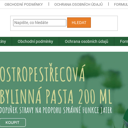
OBCHODNÍ PODMÍNKY
OCHRANA OSOBNÍCH ÚDAJŮ
FORMUL
HLEDAT
cíny
Obchodní podmínky
Ochrana osobních údajů
Form