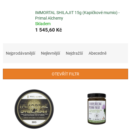
IMMORTAL SHILAJIT 15g (Kapičkové mumio) -
Primal Alchemy
Skladem
1 545,60 Kč
Ř
a
Nejprodávanější
Nejlevnější
Nejdražší
Abecedně
z
e
n
OTEVŘÍT FILTR
í
p
V
r
ý
o
p
d
i
u
s
k
p
t
r
ů