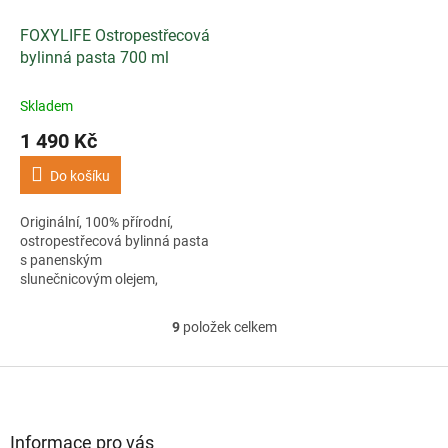
FOXYLIFE Ostropestřecová
bylinná pasta 700 ml
Skladem
1 490 Kč
Do košíku
Originální, 100% přírodní,
ostropestřecová bylinná pasta
s panenským
slunečnicovým olejem,
fenyklem, lopuchem a
libečkem.
9
položek celkem
O
v
l
Z
á
á
d
p
a
a
Informace pro vás