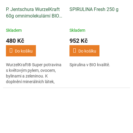
P. Jentschura WurzelKraft
SPIRULINA Fresh 250 g
60g omnimolekulární BIO
potravina
Skladem
Skladem
480 Kč
952 Kč
Do košíku
Do košíku
WurzelKraft® Super potravina
Spirulina v BIO kvalitě.
s květovým pylem, ovocem,
bylinami a zeleninou. K
doplnění minerálních látek,
vitamínů a neutralizaci kyselin.