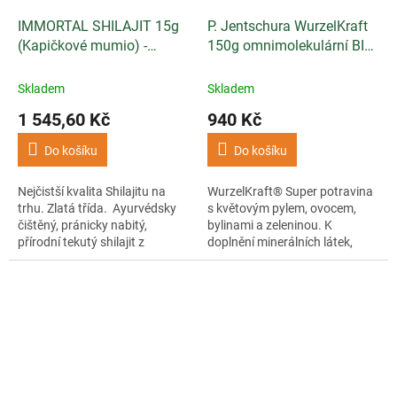
IMMORTAL SHILAJIT 15g
P. Jentschura WurzelKraft
(Kapičkové mumio) -
150g omnimolekulární BIO
Primal Alchemy
potravina
Skladem
Skladem
1 545,60 Kč
940 Kč
Do košíku
Do košíku
Nejčistší kvalita Shilajitu na
WurzelKraft® Super potravina
trhu. Zlatá třída. Ayurvédsky
s květovým pylem, ovocem,
čištěný, pránicky nabitý,
bylinami a zeleninou. K
přírodní tekutý shilajit z
doplnění minerálních látek,
Himalájí.
vitamínů a neutralizaci kyselin.