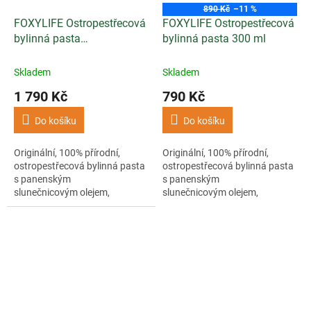
890 Kč
–11 %
FOXYLIFE Ostropestřecová
FOXYLIFE Ostropestřecová
bylinná pasta
bylinná pasta 300 ml
500ml+300ml
Skladem
Skladem
1 790 Kč
790 Kč
Do košíku
Do košíku
Originální, 100% přírodní,
Originální, 100% přírodní,
ostropestřecová bylinná pasta
ostropestřecová bylinná pasta
s panenským
s panenským
slunečnicovým olejem,
slunečnicovým olejem,
fenyklem, lopuchem a
fenyklem, lopuchem a
libečkem.
libečkem.