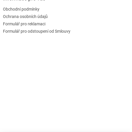
c
t
í
Obchodní podmínky
í
p
Ochrana osobních údajů
r
v
Formulář pro reklamaci
k
Formulář pro odstoupení od Smlouvy
y
v
ý
p
i
s
u