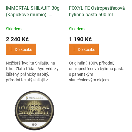
o
d
IMMORTAL SHILAJIT 30g
FOXYLIFE Ostropestřecová
u
(Kapičkové mumio) -
bylinná pasta 500 ml
k
Primal Alchemy
t
Skladem
Skladem
ů
2 240 Kč
1 190 Kč
Do košíku
Do košíku
Nejčistší kvalita Shilajitu na
Originální, 100% přírodní,
trhu. Zlatá třída. Ayurvédsky
ostropestřecová bylinná pasta
čištěný, pránicky nabitý,
s panenským
přírodní tekutý shilajit z
slunečnicovým olejem,
Himalájí.
fenyklem, lopuchem a
libečkem.