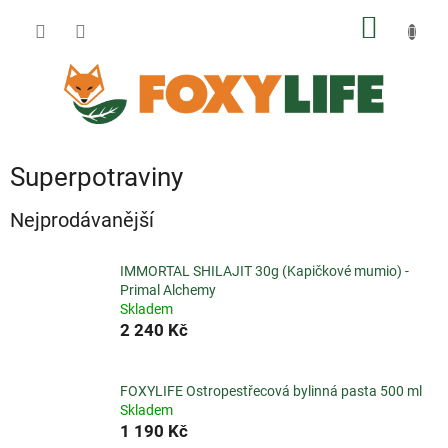
Přejít
NÁKUP
na
obsah
KOŠÍK
Superpotraviny
Nejprodávanější
IMMORTAL SHILAJIT 30g (Kapičkové mumio) -
Primal Alchemy
Skladem
2 240 Kč
FOXYLIFE Ostropestřecová bylinná pasta 500 ml
Skladem
1 190 Kč