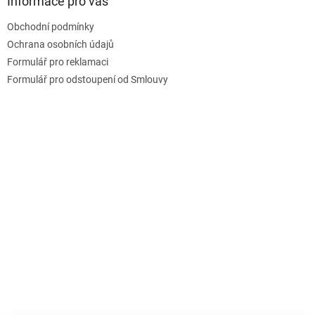
a
Informace pro vás
c
t
í
Obchodní podmínky
í
p
Ochrana osobních údajů
r
v
Formulář pro reklamaci
k
Formulář pro odstoupení od Smlouvy
y
v
ý
p
i
s
u