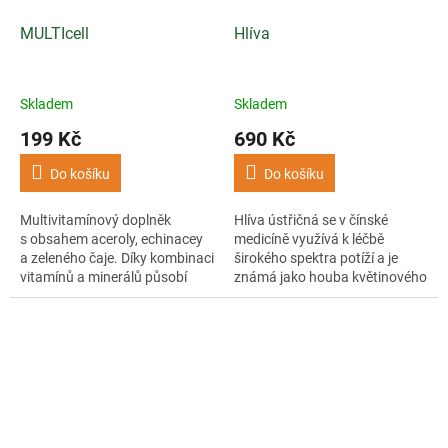
MULTIcell
Hlíva
Skladem
Skladem
199 Kč
690 Kč
Do košíku
Do košíku
Multivitamínový doplněk
Hlíva ústřičná se v čínské
s obsahem aceroly, echinacey
medicíně využívá k léčbě
a zeleného čaje. Díky kombinaci
širokého spektra potíží a je
vitamínů a minerálů působí
známá jako houba květinového
antioxidačně a podporuje
nebe.
přirozenou...