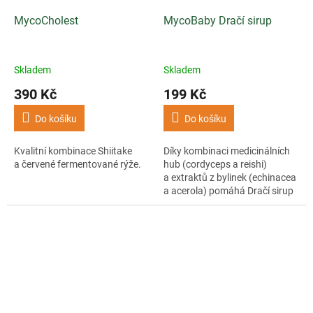
MycoCholest
MycoBaby Dračí sirup
Skladem
Skladem
390 Kč
199 Kč
Do košíku
Do košíku
Kvalitní kombinace Shiitake
Díky kombinaci medicinálních
a červené fermentované rýže.
hub (cordyceps a reishi)
a extraktů z bylinek (echinacea
a acerola) pomáhá Dračí sirup
posilovat přirozenou
obranyschopnost...