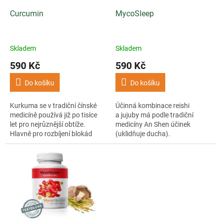
o
d
Curcumin
MycoSleep
u
k
t
Skladem
Skladem
ů
590 Kč
590 Kč
Do košíku
Do košíku
Kurkuma se v tradiční čínské
Účinná kombinace reishi
medicíně používá již po tisíce
a jujuby má podle tradiční
let pro nejrůznější obtíže.
medicíny An Shen účinek
Hlavně pro rozbíjení blokád
(uklidňuje ducha).
a pro své protizánětlivé účinky.