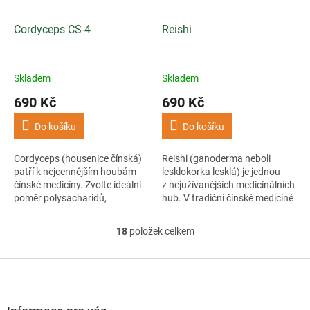
Cordyceps CS-4
Reishi
Skladem
Skladem
690 Kč
690 Kč
Do košíku
Do košíku
Cordyceps (housenice čínská)
Reishi (ganoderma neboli
patří k nejcennějším houbám
lesklokorka lesklá) je jednou
čínské medicíny. Zvolte ideální
z nejužívanějších medicinálních
poměr polysacharidů,
hub. V tradiční čínské medicíně
cordycepinu, D-manitolu
se využívá po tisíciletí pro své...
a dalších bioaktivních látek
18
položek celkem
O
pro...
v
l
Z
á
á
d
p
a