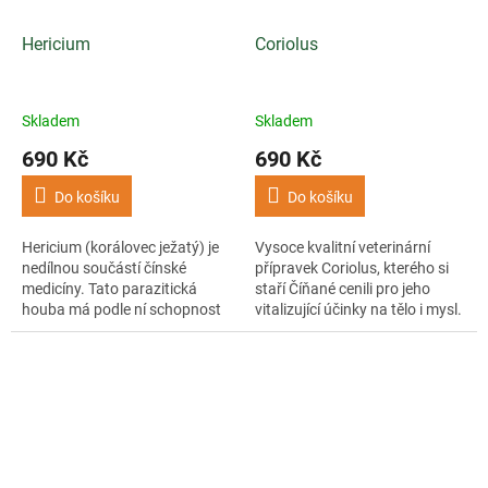
Hericium
Coriolus
Skladem
Skladem
690 Kč
690 Kč
Do košíku
Do košíku
Hericium (korálovec ježatý) je
Vysoce kvalitní veterinární
nedílnou součástí čínské
přípravek Coriolus, kterého si
medicíny. Tato parazitická
staří Číňané cenili pro jeho
houba má podle ní schopnost
vitalizující účinky na tělo i mysl.
vyrovnávat yin a yang v těle.
Tradiční medicína věří v jeho
podpůrné...