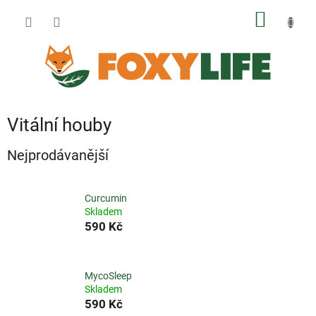
Přejít
NÁKUP
na
obsah
KOŠÍK
Vitální houby
Nejprodávanější
Curcumin
Skladem
590 Kč
MycoSleep
Skladem
590 Kč