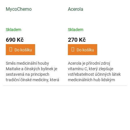
MycoChemo
Acerola
Skladem
Skladem
690 Kč
270 Kč
Do košíku
Do košíku
Směs medicinální houby
Acerola je přírodní zdroj
Maitake a čínských bylinek je
vitamínu C, který zlepšuje
sestavená na principech
vstřebatelnost účinných látek
tradiční čínské medicíny, která
medicinálních hub lidským
věří v její regenerační
organismem.
a adaptogenní schopnosti.