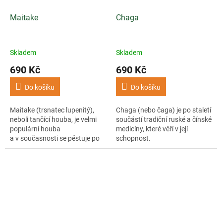
Maitake
Chaga
Skladem
Skladem
690 Kč
690 Kč
Do košíku
Do košíku
Maitake (trsnatec lupenitý),
Chaga (nebo čaga) je po staletí
neboli tančící houba, je velmi
součástí tradiční ruské a čínské
populární houba
medicíny, které věří v její
a v současnosti se pěstuje po
schopnost.
celém světě.