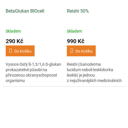
BetaGlukan BIOcell
Reishi 50%
Skladem
Skladem
290 Kč
990 Kč
Do košíku
Do košíku
Vysoce čistý ß-1,3/1,6 D-glukan
Reishi (Ganoderma
prokazatelně působí na
lucidum neboli lesklokorka
přirozenou obranyschopnost
lesklá) je jednou
organismu
z nejužívanějších medicinálních
hub. V tradiční čínské medicíně
se využívá po...