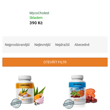
MycoCholest
Skladem
390 Kč
Ř
a
Nejprodávanější
Nejlevnější
Nejdražší
Abecedně
z
e
n
OTEVŘÍT FILTR
í
p
V
r
ý
o
p
d
i
u
s
k
p
t
r
ů