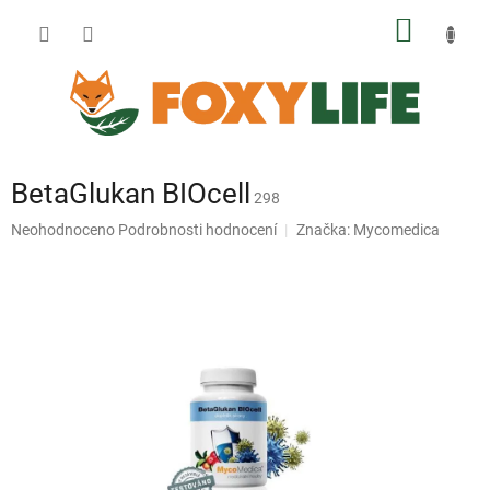
Přejít
NÁKUP
na
obsah
KOŠÍK
BetaGlukan BIOcell
298
Průměrné
Neohodnoceno
Podrobnosti hodnocení
Značka:
Mycomedica
hodnocení
produktu
je
0,0
z
5
hvězdiček.