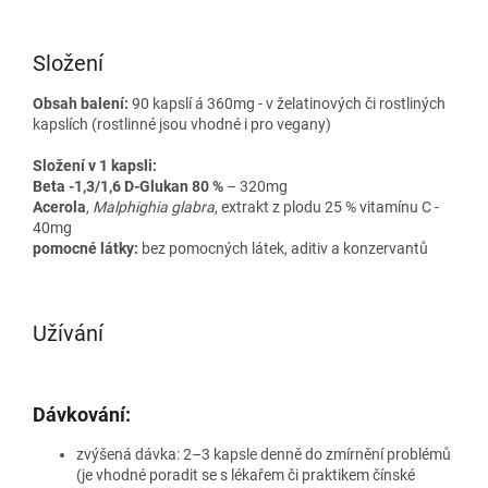
Složení
Obsah balení:
90 kapslí á 360mg
- v želatinových či rostliných
kapslích (rostlinné jsou vhodné i pro vegany)
Složení v 1 kapsli:
Beta -1,3/1,6 D-Glukan 80 %
– 320mg
Acerola
,
Malphighia glabra
, extrakt z plodu 25 % vitamínu C -
40mg
pomocné látky:
bez pomocných látek, aditiv a konzervantů
Užívání
Dávkování:
zvýšená dávka: 2–3 kapsle denně do zmírnění problémů
(je vhodné poradit se s lékařem či praktikem čínské