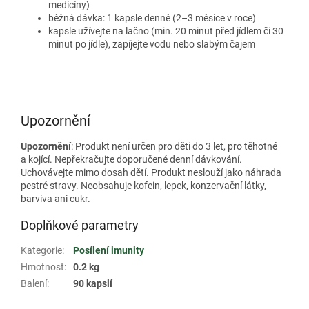
medicíny)
běžná dávka: 1 kapsle denně (2–3 měsíce v roce)
kapsle užívejte na lačno (min. 20 minut před jídlem či 30
minut po jídle), zapíjejte vodu nebo slabým čajem
Upozornění
Upozornění
: Produkt není určen pro děti do 3 let, pro těhotné
a kojící. Nepřekračujte doporučené denní dávkování.
Uchovávejte mimo dosah dětí. Produkt neslouží jako náhrada
pestré stravy. Neobsahuje kofein, lepek, konzervační látky,
barviva ani cukr.
Doplňkové parametry
Kategorie
:
Posílení imunity
Hmotnost
:
0.2 kg
Balení
:
90 kapslí