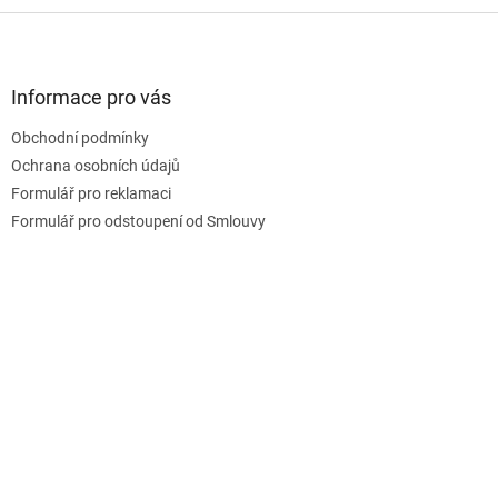
Z
á
p
a
Informace pro vás
t
Obchodní podmínky
í
Ochrana osobních údajů
Formulář pro reklamaci
Formulář pro odstoupení od Smlouvy