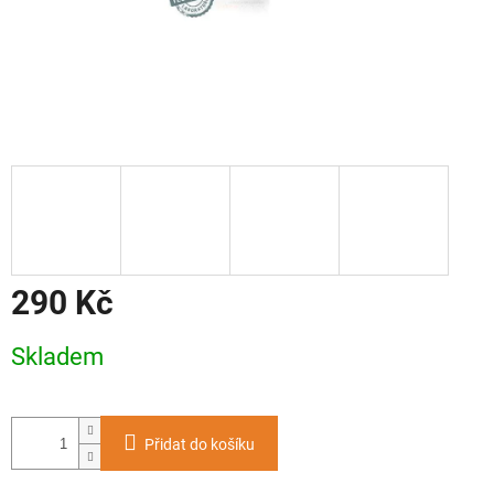
290 Kč
Měrná
Skladem
cena:
Přidat do košíku