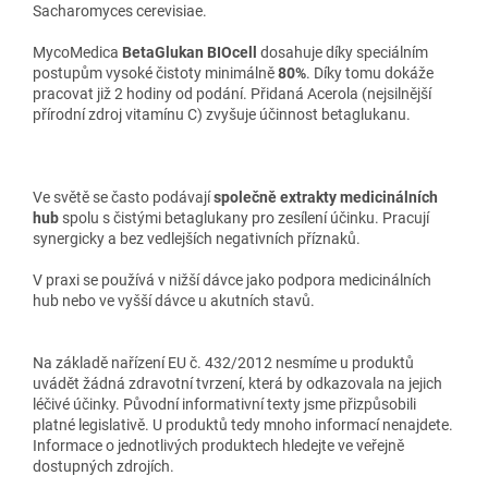
Sacharomyces cerevisiae.
MycoMedica
BetaGlukan BIOcell
dosahuje díky speciálním
postupům vysoké čistoty minimálně
80%
. Díky tomu dokáže
pracovat již 2 hodiny od podání. Přidaná Acerola (nejsilnější
přírodní zdroj vitamínu C) zvyšuje účinnost betaglukanu.
Ve světě se často podávají
společně extrakty medicinálních
hub
spolu s čistými betaglukany pro zesílení účinku. Pracují
synergicky a bez vedlejších negativních příznaků.
V praxi se používá v nižší dávce jako podpora medicinálních
hub nebo ve vyšší dávce u akutních stavů.
Na základě nařízení EU č. 432/2012 nesmíme u produktů
uvádět žádná zdravotní tvrzení, která by odkazovala na jejich
léčivé účinky. Původní informativní texty jsme přizpůsobili
platné legislativě. U produktů tedy mnoho informací nenajdete.
Informace o jednotlivých produktech hledejte ve veřejně
dostupných zdrojích.