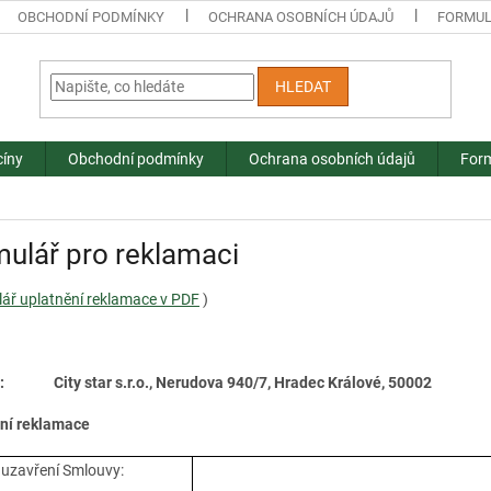
OBCHODNÍ PODMÍNKY
OCHRANA OSOBNÍCH ÚDAJŮ
FORMUL
HLEDAT
cíny
Obchodní podmínky
Ochrana osobních údajů
Form
ulář pro reklamaci
ář uplatnění reklamace v PDF
)
: City star s.r.o., Nerudova 940/7, Hradec Králové, 50002
ní reklamace
uzavření Smlouvy: