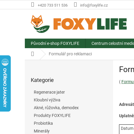
Přejít
+420 733 511 536
info@foxylife.cz
na
obsah
Původní e-shop FOXYLIFE
Centrum celostní medi
Domů
Formulář pro reklamaci
P
Form
o
Přeskočit
s
Kategorie
kategorie
(
Formul
t
r
Regenerace jater
a
Kloubní výživa
n
Adresát
Akné, růžovka, demodex
n
í
Produkty FOXYLIFE
Uplatně
p
Probiotika
a
Datum 
Minerály