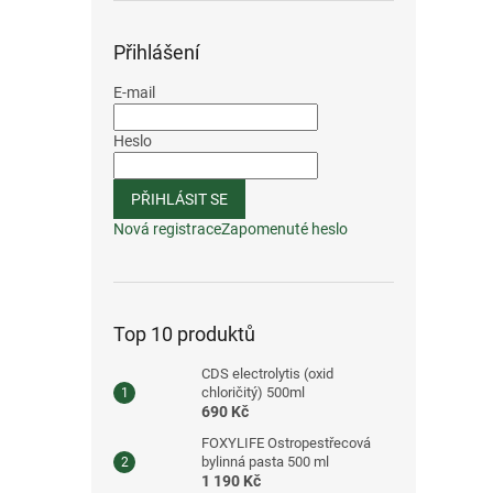
Přihlášení
E-mail
Heslo
PŘIHLÁSIT SE
Nová registrace
Zapomenuté heslo
Top 10 produktů
CDS electrolytis (oxid
chloričitý) 500ml
690 Kč
FOXYLIFE Ostropestřecová
bylinná pasta 500 ml
1 190 Kč