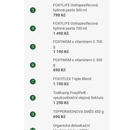
FOXYLIFE Ostropestřecová
bylinná pasta 300 ml
790 Kč
FOXYLIFE Ostropestřecová
bylinná pasta 700 ml
1 490 Kč
FOXYMSM s vitamínem C 700
g
1 190 Kč
FOXYMSM s vitamínem C 350
g
690 Kč
FOXYFLEX Triple Blend
1 190 Kč
Todikamp Foxylife® -
vysokovibrační olejová tinktura
1 290 Kč
TEPPERWEINOVA SMĚS 450 g
690 Kč
Organická detoxikační