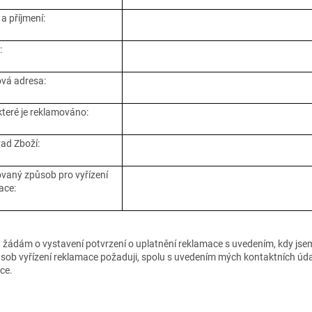
a příjmení:
:
ová adresa:
které je reklamováno:
vad Zboží:
vaný způsob pro vyřízení
ace:
 žádám o vystavení potvrzení o uplatnění reklamace s uvedením, kdy jsem
ůsob vyřízení reklamace požaduji, spolu s uvedením mých kontaktních údaj
ce.