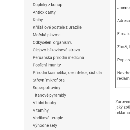
n
Doplňky z konopí
e
Jméno 
Antioxidanty
l
Knihy
Adresa
Křišťálové postele z Brazílie
E-mail
Mořská plazma
Odkyselení organismu
Zboží, 
Olejovo-bílkovinová strava
Peruánská přírodní medicína
Popis 
Posílení imunity
Přírodní kosmetika, dezinfekce, čistidla
Navrho
reklam
Střevní mikroflóra
Superpotraviny
Titanové pyramidy
Zároveň
Vitální houby
jaký zp
Vitamíny
reklama
Vodíková terapie
Výhodné sety