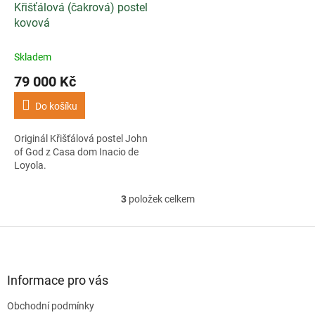
Křišťálová (čakrová) postel
kovová
Skladem
79 000 Kč
Do košíku
Originál Křišťálová postel John
of God z Casa dom Inacio de
Loyola.
3
položek celkem
O
v
l
Z
á
á
d
p
a
a
Informace pro vás
c
t
í
Obchodní podmínky
í
p