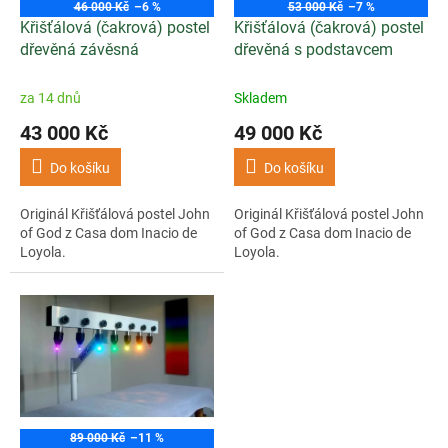
o
46 000 Kč
–6 %
53 000 Kč
–7 %
d
Křišťálová (čakrová) postel
Křišťálová (čakrová) postel
u
dřevěná závěsná
dřevěná s podstavcem
k
t
za 14 dnů
Skladem
ů
43 000 Kč
49 000 Kč
Do košíku
Do košíku
Originál Křišťálová postel John
Originál Křišťálová postel John
of God z Casa dom Inacio de
of God z Casa dom Inacio de
Loyola.
Loyola.
89 000 Kč
–11 %