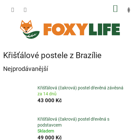
Přejít
NÁKUP
na
obsah
KOŠÍK
Křišťálové postele z Brazílie
Nejprodávanější
Křišťálová (čakrová) postel dřevěná závěsná
za 14 dnů
43 000 Kč
Křišťálová (čakrová) postel dřevěná s
podstavcem
Skladem
49 000 Kč