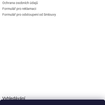
Ochrana osobních údajů
r
v
Formulář pro reklamaci
k
Formulář pro odstoupení od Smlouvy
y
v
ý
p
i
s
u
Vyhledávání