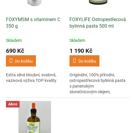
p
t
r
ů
o
d
FOXYMSM s vitamínem C
FOXYLIFE Ostropestřecová
u
350 g
bylinná pasta 500 ml
k
t
Skladem
Skladem
ů
690 Kč
1 190 Kč
Do košíku
Do košíku
Extra silná kloubní, svalová,
Originální, 100% přírodní,
vazivová výživa TOP kvality.
ostropestřecová bylinná pasta
s panenským
slunečnicovým olejem,
fenyklem, lopuchem a
libečkem.
Akce