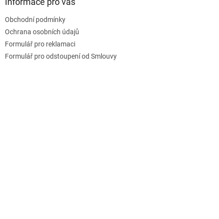
a
Informace pro vás
p
t
r
Obchodní podmínky
í
v
Ochrana osobních údajů
k
y
Formulář pro reklamaci
v
Formulář pro odstoupení od Smlouvy
ý
p
i
s
u