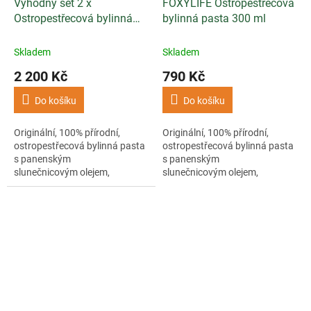
Výhodný set 2 x
FOXYLIFE Ostropestřecová
Ostropestřecová bylinná
bylinná pasta 300 ml
pasta 500 ml + Vitamín C
185 g
Skladem
Skladem
2 200 Kč
790 Kč
Do košíku
Do košíku
Originální, 100% přírodní,
Originální, 100% přírodní,
ostropestřecová bylinná pasta
ostropestřecová bylinná pasta
s panenským
s panenským
slunečnicovým olejem,
slunečnicovým olejem,
fenyklem, lopuchem a libečkem
fenyklem, lopuchem a
+ Vitamín C 185 g.
libečkem.