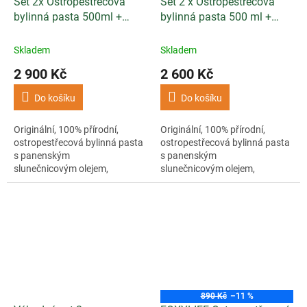
Set 2x Ostropestřecová
Set 2 x Ostropestřecová
bylinná pasta 500ml +
bylinná pasta 500 ml +
MSM s vit.C 700g
MSM s vitamínem C 350 g
Skladem
Skladem
2 900 Kč
2 600 Kč
Do košíku
Do košíku
Originální, 100% přírodní,
Originální, 100% přírodní,
ostropestřecová bylinná pasta
ostropestřecová bylinná pasta
s panenským
s panenským
slunečnicovým olejem,
slunečnicovým olejem,
fenyklem, lopuchem a libečkem
fenyklem, lopuchem a libečkem
+ MSM s vit.C 700g.
+ Vitamín C 350 g.
890 Kč
–11 %