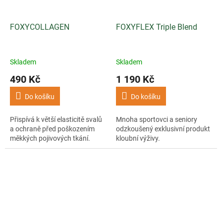
FOXYCOLLAGEN
FOXYFLEX Triple Blend
Skladem
Skladem
490 Kč
1 190 Kč
Do košíku
Do košíku
Přispívá k větší elasticitě svalů
Mnoha sportovci a seniory
a ochraně před poškozením
odzkoušený exklusivní produkt
měkkých pojivových tkání.
kloubní výživy.