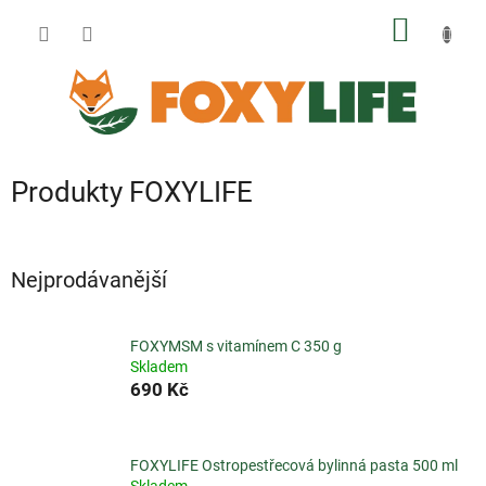
Přejít
NÁKUP
na
obsah
KOŠÍK
Produkty FOXYLIFE
Nejprodávanější
FOXYMSM s vitamínem C 350 g
Skladem
690 Kč
FOXYLIFE Ostropestřecová bylinná pasta 500 ml
Skladem