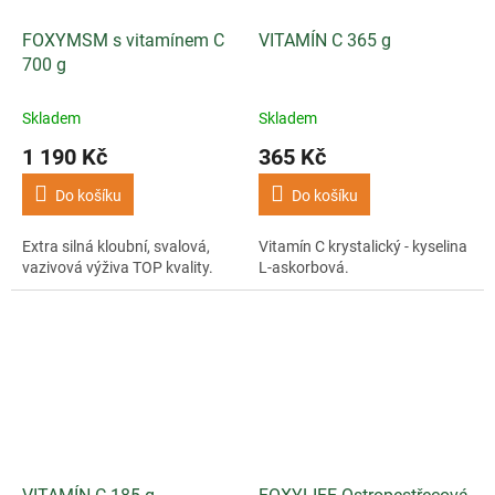
FOXYMSM s vitamínem C
VITAMÍN C 365 g
700 g
Skladem
Skladem
1 190 Kč
365 Kč
Do košíku
Do košíku
Extra silná kloubní, svalová,
Vitamín C krystalický - kyselina
vazivová výživa TOP kvality.
L-askorbová.