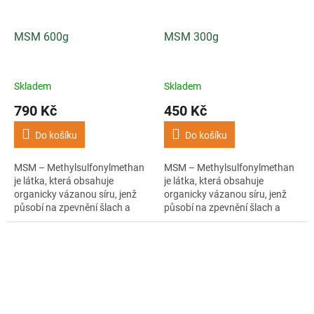
MSM 600g
MSM 300g
Skladem
Skladem
790 Kč
450 Kč
Do košíku
Do košíku
MSM – Methylsulfonylmethan
MSM – Methylsulfonylmethan
je látka, která obsahuje
je látka, která obsahuje
organicky vázanou síru, jenž
organicky vázanou síru, jenž
působí na zpevnění šlach a
působí na zpevnění šlach a
vazů a pozitivně působí na
vazů a pozitivně působí na
regeneraci a relaxaci svalů.
regeneraci a relaxaci svalů.