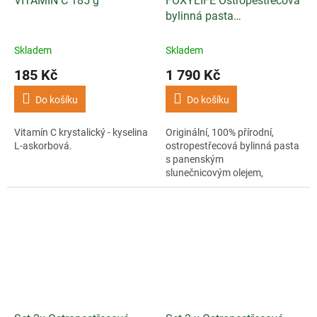
VITAMÍN C 185 g
FOXYLIFE Ostropestřecová
bylinná pasta
500ml+300ml
Skladem
Skladem
185 Kč
1 790 Kč
Do košíku
Do košíku
Vitamín C krystalický - kyselina
Originální, 100% přírodní,
L-askorbová.
ostropestřecová bylinná pasta
s panenským
slunečnicovým olejem,
fenyklem, lopuchem a
libečkem.