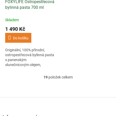
FOXYLIFE Ostropestřecová
bylinná pasta 700 ml
Skladem
1 490 Kč
Do košíku
Originální, 100% přírodní,
ostropestřecová bylinná pasta
s panenským
slunečnicovým olejem,
fenyklem, lopuchem a
libečkem.
19
položek celkem
O
v
l
á
d
Z
a
á
c
p
í