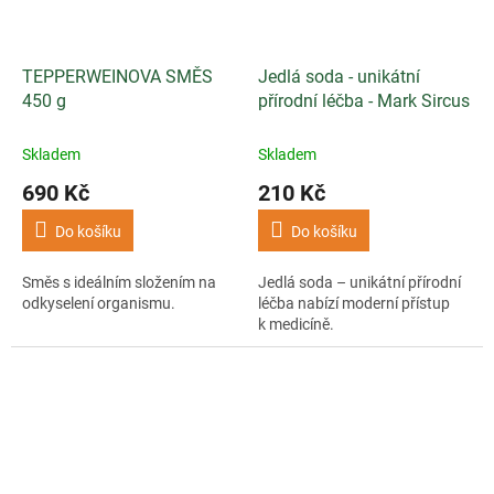
TEPPERWEINOVA SMĚS
Jedlá soda - unikátní
450 g
přírodní léčba - Mark Sircus
Skladem
Skladem
690 Kč
210 Kč
Do košíku
Do košíku
Směs s ideálním složením na
Jedlá soda – unikátní přírodní
odkyselení organismu.
léčba nabízí moderní přístup
k medicíně.