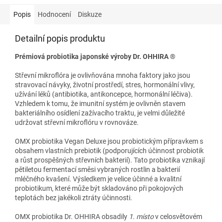
Popis
Hodnocení
Diskuze
Detailní popis produktu
Prémiová probiotika japonské výroby Dr. OHHIRA
®
Střevní mikroflóra je ovlivňována mnoha faktory jako jsou
stravovací návyky, životní prostředí, stres, hormonální vlivy,
užívání léků (antibiotika, antikoncepce, hormonální léčiva).
Vzhledem k tomu, že
imunitní systém je ovlivněn stavem
bakteriálního osídlení zažívacího traktu, je velmi důležité
udržovat střevní mikroflóru v rovnováze.
OMX probiotika Vegan Deluxe jsou probiotickým přípravkem s
obsahem vlastních prebiotik (podporujících účinnost probiotik
a růst prospěšných střevních bakterií). Tato probiotika vznikají
pětiletou fermentací směsi vybraných rostlin a bakterií
mléčného kvašení. Výsledkem je velice účinné a kvalitní
probiotikum, které může být skladováno při pokojových
teplotách bez jakékoli ztráty účinnosti.
OMX probiotika Dr. OHHIRA obsadily
1. místo
v celosvětovém