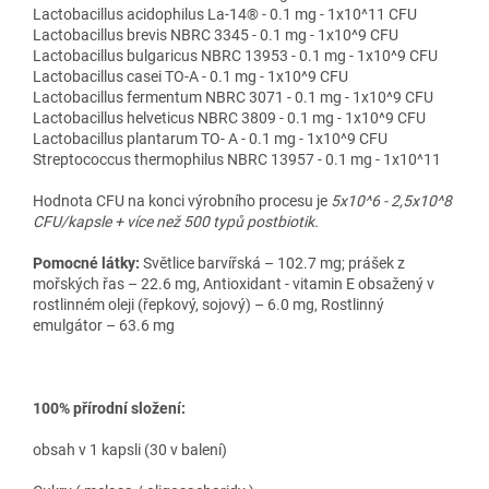
Lactobacillus acidophilus La-14® - 0.1 mg - 1x10^11 CFU
Lactobacillus brevis NBRC 3345 - 0.1 mg - 1x10^9 CFU
Lactobacillus bulgaricus NBRC 13953 - 0.1 mg - 1x10^9 CFU
Lactobacillus casei TO-A - 0.1 mg - 1x10^9 CFU
Lactobacillus fermentum NBRC 3071 - 0.1 mg - 1x10^9 CFU
Lactobacillus helveticus NBRC 3809 - 0.1 mg - 1x10^9 CFU
Lactobacillus plantarum TO- A - 0.1 mg - 1x10^9 CFU
Streptococcus thermophilus NBRC 13957 - 0.1 mg - 1x10^11
Hodnota CFU na konci výrobního procesu je
5x10^6 - 2,5x10^8
CFU/kapsle + více než 500 typů postbiotik.
Pomocné látky:
Světlice barvířská – 102.7 mg; prášek z
mořských řas – 22.6 mg, Antioxidant - vitamin E obsažený v
rostlinném oleji (řepkový, sojový) – 6.0 mg, Rostlinný
emulgátor – 63.6 mg
100% p
ř
írodní složení:
obsah v 1 kapsli (30 v balení)