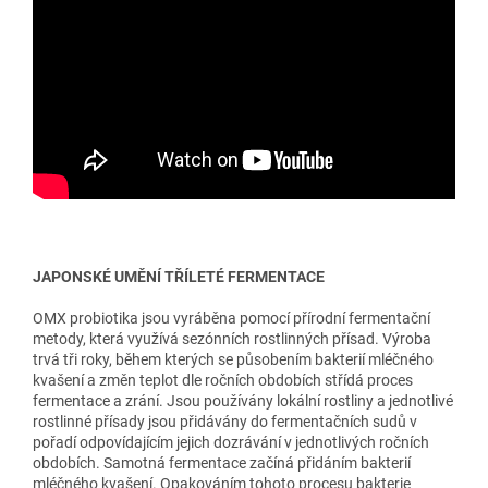
JAPONSKÉ UMĚNÍ TŘÍLETÉ FERMENTACE
OMX probiotika jsou vyráběna pomocí přírodní fermentační
metody, která využívá sezónních rostlinných přísad. Výroba
trvá tři roky, během kterých se působením bakterií mléčného
kvašení a změn teplot dle ročních obdobích střídá proces
fermentace a zrání. Jsou používány lokální rostliny a jednotlivé
rostlinné přísady jsou přidávány do fermentačních sudů v
pořadí odpovídajícím jejich dozrávání v jednotlivých ročních
obdobích. Samotná fermentace začíná přidáním bakterií
mléčného kvašení. Opakováním tohoto procesu bakterie