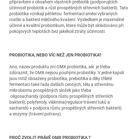
přípravkem s obsahem vlastních prebiotik (podporujících
účinnost probiotik a růst prospěšných střevních bakterií). Tato
probiotika vznikají pětiletou fermentací směsi vybraných
rostlin a bakterií mléčného kvašení. Výsledkem je maximálně
účinné a kvalitní probiotikum, které může být skladováno při
pokojových teplotách bez jakékoli ztráty účinnosti.
PROBIOTIKA, NEBO VÍC NEŽ JEN PROBIOTIKA?
Ano, název produktu zní OMX probiotika, ale je třeba
zdůraznit, že OMX nejsou pouhými probiotiky. V jedné kapsli
jsou totiž obsaženy probiotika, prebiotika a díky tříleté
fermentaci také řada dalších cenných, tělu a střevnímu
mikrobiomu prospěšných složek jako třeba
oligosacharidy (podpora růstu prospěšných střevních
bakterií), polyfenoly, vláknina(regulace trávení tuků a
sacharidů + podpora růstu prospěšných střevních bakterií)
a enzymy (trávení potravy).
PROČ ZVOLIT PRÁVĚ OMX PROBIOTIKA ?