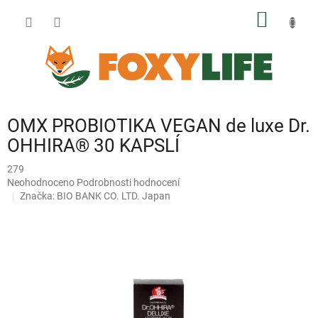
Přejít
NÁKUP
na
obsah
KOŠÍK
OMX PROBIOTIKA VEGAN de luxe Dr.
OHHIRA® 30 KAPSLÍ
279
Průměrné
Neohodnoceno
Podrobnosti hodnocení
hodnocení
Značka:
BIO BANK CO. LTD. Japan
produktu
je
0,0
z
5
hvězdiček.