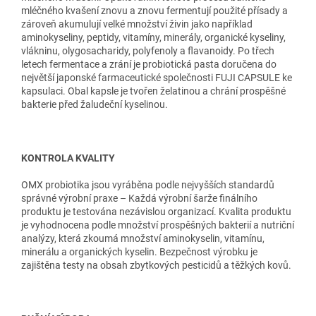
mléčného kvašení znovu a znovu fermentují použité přísady a
zároveň akumulují velké množství živin jako například
aminokyseliny, peptidy, vitamíny, minerály, organické kyseliny,
vlákninu, olygosacharidy, polyfenoly a flavanoidy. Po třech
letech fermentace a zrání je probiotická pasta doručena do
největší japonské farmaceutické společnosti FUJI CAPSULE ke
kapsulaci. Obal kapsle je tvořen želatinou a chrání prospěšné
bakterie před žaludeční kyselinou.
KONTROLA KVALITY
OMX probiotika jsou vyráběna podle nejvyšších standardů
správné výrobní praxe – Každá výrobní šarže finálního
produktu je testována nezávislou organizací. Kvalita produktu
je vyhodnocena podle množství prospěšných bakterií a nutriční
analýzy, která zkoumá množství aminokyselin, vitamínu,
minerálu a organických kyselin. Bezpečnost výrobku je
zajištěna testy na obsah zbytkových pesticidů a těžkých kovů.