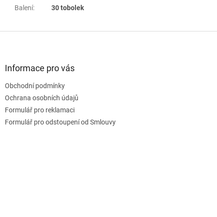
Balení
:
30 tobolek
Z
á
p
a
Informace pro vás
t
Obchodní podmínky
í
Ochrana osobních údajů
Formulář pro reklamaci
Formulář pro odstoupení od Smlouvy