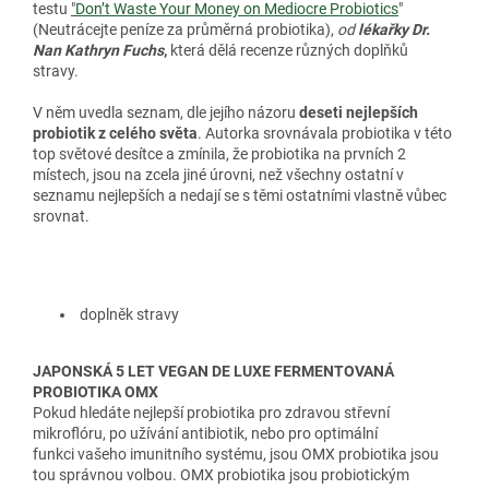
testu
"
Don’t Waste Your Money on Mediocre Probiotics
"
(Neutrácejte peníze za průměrná probiotika),
od
lékařky Dr.
Nan Kathryn Fuchs
,
která dělá recenze různých doplňků
stravy.
V něm uvedla seznam, dle jejího názoru
deseti nejlepších
probiotik z celého světa
. Autorka srovnávala probiotika v této
top světové desítce a zmínila, že probiotika na prvních 2
místech, jsou na zcela jiné úrovni, než všechny ostatní v
seznamu nejlepších a nedají se s těmi ostatními vlastně vůbec
srovnat.
doplněk stravy
JAPONSKÁ 5 LET VEGAN DE LUXE FERMENTOVANÁ
PROBIOTIKA OMX
Pokud hledáte nejlepší probiotika pro zdravou střevní
mikroflóru, po užívání antibiotik, nebo pro optimální
funkci vašeho imunitního systému, jsou OMX probiotika jsou
tou správnou volbou. OMX probiotika jsou probiotickým