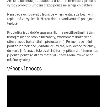
Zesílená účinnost je způsobena tříletou fermentací v procesu
výroby probiotik umožní přežití pouze nejsilnějších bakterií.
Není třeba uchovávat v ledničce – Fermentace za běžných
teplot má za výsledek tříletou dobu trvanlivosti při pokojové
teplotě.
Probiotika jsou dobře snášena i lidmi s nejcitlivějšími trávicím
ústrojím (lidé se střevními záněty, syndromem dráždivého
střeva, nebo bakteriálním přerůstáním). Fermentace mění
použité ingredience (vybrané druhy řas, hub, ovoce, zeleniny)
do zcela jiné, snáze tolerovatelné formy, přičemž při fermentaci
je použit pouze rostlinný materiál – tedy žádné mléko nebo
mléčné výrobky.
VÝROBNÍ PROCES