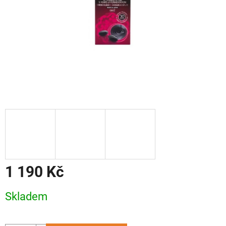
1 190 Kč
Měrná
Skladem
cena: