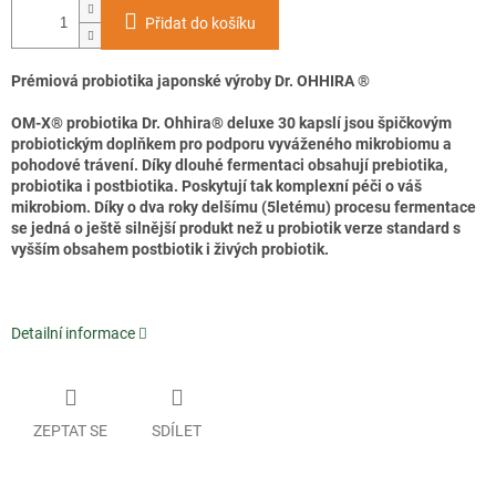
Přidat do košíku
Prémiová probiotika japonské výroby Dr. OHHIRA
®
OM-X® probiotika Dr. Ohhira® deluxe 30 kapslí jsou špičkovým
probiotickým doplňkem pro podporu vyváženého mikrobiomu a
pohodové trávení. Díky dlouhé fermentaci obsahují prebiotika,
probiotika i postbiotika. Poskytují tak komplexní péči o váš
mikrobiom. Díky o dva roky delšímu (5letému) procesu fermentace
se jedná o ještě silnější produkt než u probiotik verze standard s
vyšším obsahem postbiotik i živých probiotik.
Detailní informace
ZEPTAT SE
SDÍLET