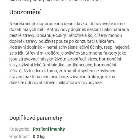
Upozornění
Nepřekračujte doporučenou denní dávku. Uchovávejte mimo
dosah malých dětí. Potravinový doplněk neslouží jako náhrada
pestré stravy. Obsahuje cukry. Těhotné a kojící ženy mohou
doplněk stravy používat pouze po konzultaci s lékařem.
Potravní doplněk – nemá schválené léčivé účinky, resp. nejedná
se o lék. Střevní mikroflóra je ovlivňována mnoha faktory jako
jsou stravovací návyky, životní prostředí, stres, hormonální
vlivy, užívání léků (antibiotika, antikoncepce, hormonální
léčiva). Vzhledem k tomu, že imunitní systém je ovlivněn
stavem bakteriálního osídlení zažívacího traktu, je velmi
důležité udržovat střevní mikroflóru v rovnováze.
Doplňkové parametry
Kategorie
:
Posílení imunity
Hmotnost
:
0.2 kg