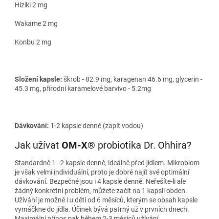
Hiziki 2 mg
Wakame 2 mg
Konbu 2 mg
Složení kapsle:
škrob - 82.9 mg, karagenan 46.6 mg, glycerin -
45.3 mg, přírodní karamelové barvivo - 5.2mg
Dávkování:
1-2 kapsle denně (zapít vodou)
Jak užívat
OM-X®
probiotika Dr. Ohhira?
Standardně 1–2 kapsle denně, ideálně před jídlem. Mikrobiom
je však velmi individuální, proto je dobré najít své optimální
dávkování. Bezpečné jsou i 4 kapsle denně. Neřešíte-li ale
žádný konkrétní problém, můžete začít na 1 kapsli obden.
Užívání je možné i u dětí od 6 měsíců, kterým se obsah kapsle
vymáčkne do jídla. Účinek bývá patrný už v prvních dnech.
Maximální přínos pak během 2-3 měsíců užívání.