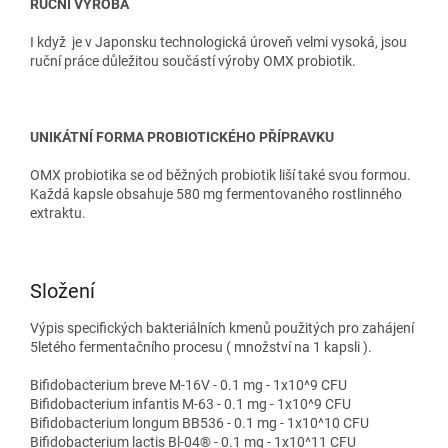
RUČNÍ VÝROBA
I když je v Japonsku technologická úroveň velmi vysoká, jsou
ruční práce důležitou součástí výroby OMX probiotik.
UNIKÁTNÍ FORMA PROBIOTICKÉHO PŘÍPRAVKU
OMX probiotika se od běžných probiotik liší také svou formou.
Každá kapsle obsahuje 580 mg fermentovaného rostlinného
extraktu.
Složení
Výpis specifických bakteriálních kmenů použitých pro zahájení
5letého fermentačního procesu ( množství na 1 kapsli ).
Bifidobacterium breve M-16V - 0.1 mg - 1x10^9 CFU
Bifidobacterium infantis M-63 - 0.1 mg - 1x10^9 CFU
Bifidobacterium longum BB536 - 0.1 mg - 1x10^10 CFU
Bifidobacterium lactis Bl-04® - 0.1 mg - 1x10^11 CFU