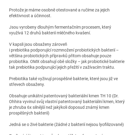
Protože je máme osobně otestované a ručíme za jejich
efektivnost a účinnost.
Jsou vyrobeny dlouhým fermentačním procesem, který
využívá 12 druhů bakterií mléčného kvašení.
V kapsli jsou obsaženy zároveň
i prebiotika podporující rozmnožení probiotických bakterií –
většina probiotických přípravků přitom obsahuje pouze
probiotika. OMX obsahují obě složky – jak probiotické bakterie
tak prebiotika podpurující jejich přežití v zažívacím traktu.
Prebiotika také vyživují prospěšné bakterie, které jsou již ve
střevech obsaženy.
Obsahuje unikátní patentovaný bakteriální kmen TH 10 (Dr.
Ohhira vyvinul svůj vlastní patentovaný bakteriální kmen, který
je zhruba 6x silnější než jakýkoli doposud známý kmen
prospěšných bakterií)
Jedná se o živé bakterie (žádné z bakterií nejsou lyofilizované)