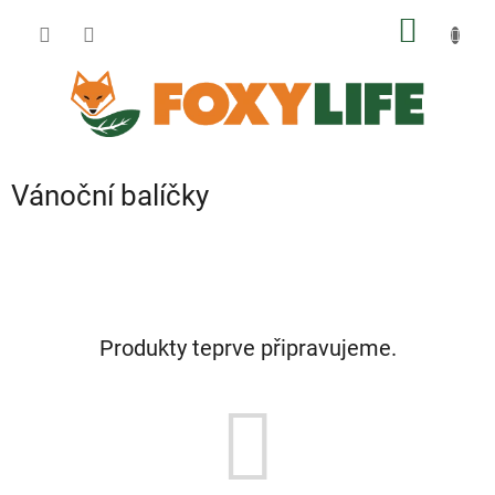
Přejít
NÁKUP
na
obsah
KOŠÍK
Vánoční balíčky
Produkty teprve připravujeme.