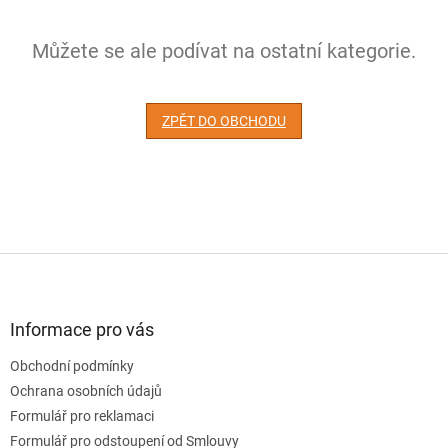
Můžete se ale podívat na ostatní kategorie.
ZPĚT DO OBCHODU
Z
á
p
a
Informace pro vás
t
Obchodní podmínky
í
Ochrana osobních údajů
Formulář pro reklamaci
Formulář pro odstoupení od Smlouvy