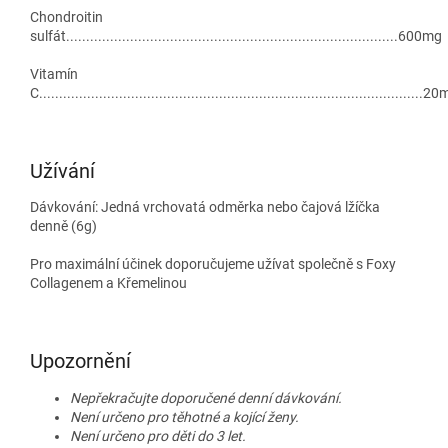
Chondroitin
sulfát...................................................................................600mg
Vitamín
C................................................................................................2
Užívání
Dávkování: Jedná vrchovatá odměrka nebo čajová lžíčka
denně (6g)
Pro maximální účinek doporučujeme užívat společně s Foxy
Collagenem a Křemelinou
Upozornění
Nepřekračujte doporučené denní dávkování.
Není určeno pro těhotné a kojící ženy.
Není určeno pro děti do 3 let.