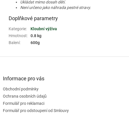
Ukládat mimo dosah dětí.
Není určeno jako náhrada pestré stravy.
Doplňkové parametry
Kategorie
:
Kloubní výživa
Hmotnost
:
0.8 kg
Balení
:
600g
Z
á
p
a
Informace pro vás
t
Obchodní podmínky
í
Ochrana osobních údajů
Formulář pro reklamaci
Formulář pro odstoupení od Smlouvy