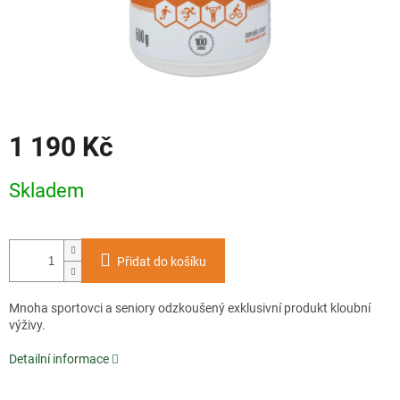
1 190 Kč
Měrná
Skladem
cena:
Přidat do košíku
Mnoha sportovci a seniory odzkoušený exklusivní produkt kloubní
výživy.
Detailní informace