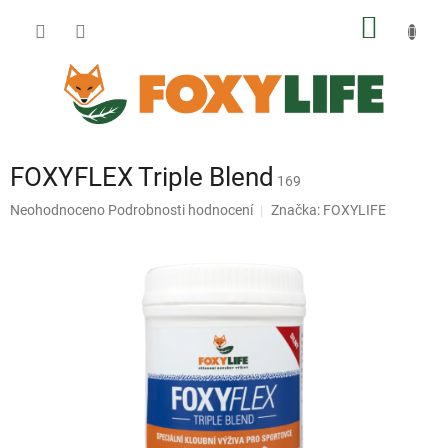
Přejít
NÁKUP
na
obsah
KOŠÍK
FOXYFLEX Triple Blend
169
Průměrné
Neohodnoceno
Podrobnosti hodnocení
Značka:
FOXYLIFE
hodnocení
produktu
je
0,0
z
5
hvězdiček.