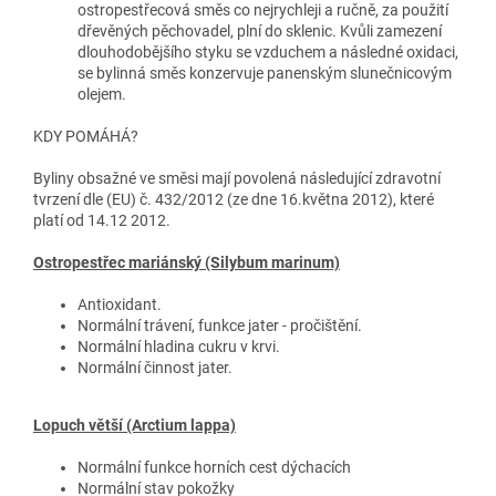
ostropestřecová směs co nejrychleji a ručně, za použití
dřevěných pěchovadel, plní do sklenic. Kvůli zamezení
dlouhodobějšího styku se vzduchem a následné oxidaci,
se bylinná směs konzervuje panenským slunečnicovým
olejem.
KDY POMÁHÁ?
Byliny obsažné ve směsi mají povolená následující zdravotní
tvrzení dle (EU) č. 432/2012 (ze dne 16.května 2012), které
platí od 14.12 2012.
Ostropestřec mariánský (Silybum marinum)
Antioxidant.
Normální trávení, funkce jater - pročištění.
Normální hladina cukru v krvi.
Normální činnost jater.
Lopuch větší (Arctium lappa)
Normální funkce horních cest dýchacích
Normální stav pokožky