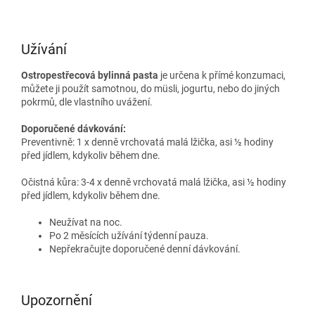
Užívání
Ostropestřecová bylinná pasta
je určena k přímé konzumaci,
můžete ji použít samotnou, do müsli, jogurtu, nebo do jiných
pokrmů, dle vlastního uvážení.
Doporučené dávkování:
Preventivně: 1 x denně vrchovatá malá lžička, asi ½ hodiny
před jídlem, kdykoliv během dne.
Očistná kůra: 3-4 x denně vrchovatá malá lžička, asi ½ hodiny
před jídlem, kdykoliv během dne.
Neužívat na noc.
Po 2 měsících užívání týdenní pauza.
Nepřekračujte doporučené denní dávkování.
Upozornění