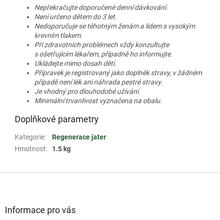
Nepřekračujte doporučené denní dávkování.
Není určeno dětem do 3 let.
Nedoporučuje se těhotným ženám a lidem s vysokým
krevním tlakem.
Při zdravotních problémech vždy konzultujte
s ošetřujícím lékařem, případně ho informujte.
Ukládejte mimo dosah dětí.
Přípravek je registrovaný jako doplněk stravy, v žádném
případě není lék ani náhrada pestré stravy.
Je vhodný pro dlouhodobé užívání.
Minimální trvanlivost vyznačena na obalu.
Doplňkové parametry
Kategorie
:
Regenerace jater
Hmotnost
:
1.5 kg
Z
á
p
a
Informace pro vás