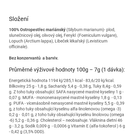
Složení
100% Ostropestřec mariánský
(Silybum marianum)- plod,
slunečnicový olej, olivový olej, Fenykl (Foeniculum vulgare),
Lopuch (Arctium lappa), Libeček lékařský (Levisticum
officinale).
Bez konzervantů a barviv.
Průměrné výživové hodnoty 100g – 7g (1 dávka):
Energetická hodnota 1194 kj/285,1 kcal - 83,6/20 kj/kcal.
Bílkoviny 25 g - 1,8 g, Sacharidy 5,4 g - 0,38 g, Tuky 8,4g - 0,59
g. Z toho tuky obsahující: SAFA nasycené mastné kyseliny 1 g -
0,07 g. MUFA - mononenasycené mastné kyseliny 1,8 g - 0,13
g. PUFA - vícenásobně nenasycené mastné kyseliny 5,5 g - 0,39
g, z toho tuky obsahující kyselinu alfa-linolenovou (omega -3)
0,2 g - 0,01 g, z toho tuky obsahující kyselinu linolovou (omega
-6) 5,2 g - 0,36 g. Cholesterol – neobsahuje. Vláknina dietní 46
g - 3,2 g, Sodík 0,009 g - 0,0006 g Vitamín E (alfa-tokoferol ) 6 g
- 0,42 g (3,5% DDD).