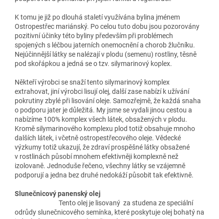
K tomu je již po dlouhá staletí využívána bylina jménem
Ostropestřec mariánský. Po celou tuto dobu jsou pozorovány
pozitivní účinky této byliny především při problémech
spojených s léčbou jaterních onemocnění a chorob žlučníku.
Nejúčinnější látky se nalézají v plodu (semenu) rostliny, těsně
pod skořápkou a jedná se o tzv. silymarinový koplex.
Někteří výrobci se snaží tento silymarinový komplex
extrahovat, jiní výrobci lisují olej, další zase nabízí k užívání
pokrutiny zbylé při lisování oleje. Samozřejmě, že každá snaha
o podporu jater je důležitá. My jsme se vydali jinou cestou a
nabízíme 100% komplex všech látek, obsažených v plodu.
Kromě silymarinového komplexu plod totiž obsahuje mnoho
dalších látek, i včetně ostropestřecového oleje. Vědecké
výzkumy totiž ukazují, že zdraví prospěšné látky obsažené
v rostlinách působí mnohem efektivněji komplexně než
izolovaně. Jednoduše řečeno, všechny látky se vzájemně
podporují a jedna bez druhé nedokáží působit tak efektivně.
Slunečnicový panenský olej
Tento olej je lisovaný za studena ze speciální
odrůdy slunečnicového semínka, které poskytuje olej bohatý na