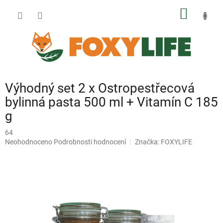
Přejít
NÁKUP
na
obsah
KOŠÍK
Výhodný set 2 x Ostropestřecová
bylinná pasta 500 ml + Vitamín C 185
g
64
Průměrné
Neohodnoceno
Podrobnosti hodnocení
Značka:
FOXYLIFE
hodnocení
produktu
je
0,0
z
5
hvězdiček.