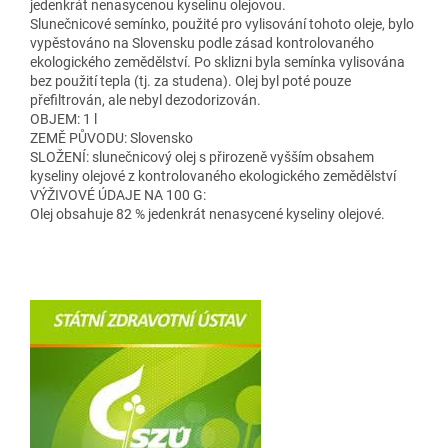
jedenkrát nenasycenou kyselinu olejovou.
Slunečnicové semínko, použité pro vylisování tohoto oleje, bylo
vypěstováno na Slovensku podle zásad kontrolovaného
ekologického zemědělství. Po sklizni byla semínka vylisována
bez použití tepla (tj. za studena). Olej byl poté pouze
přefiltrován, ale nebyl dezodorizován.
OBJEM: 1 l
ZEMĚ PŮVODU: Slovensko
SLOŽENÍ: slunečnicový olej s přirozeně vyšším obsahem
kyseliny olejové z kontrolovaného ekologického zemědělství
VÝŽIVOVÉ ÚDAJE NA 100 G:
Olej obsahuje 82 % jedenkrát nenasycené kyseliny olejové.