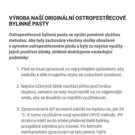
VÝROBA NAŠÍ ORIGINÁLNÍ OSTROPESTŘECOVÉ
BYLINNÉ PASTY
Ostropestřecová bylinná pasta se vyrábí poměrně složitou
metodou. Aby byly zachovány všechny složky obsažené
v syrovém ostropestřecovém plodu a byly co nejvíce využity
jejich pozitivní účinky, striktně dodržujeme následující
podmínky:
Plod se musí zpracovat co nejrychlejším způsobem, aby
nedošlo k déle trvajícímu styku se vzduchem (oxidace).
Nejvíce účinných látek nachází přímo pod tvrdou
slupkou, semeno se tedy musí namlít na co nejjemnější
směs, aby se dosáhlo co největší využitelnosti.
Zpracovávaná drť se nesmí zahřát na teplotu víc, jak 39
°C. K tomu využíváme svojí speciální CRYO metodu. Při
drcení a mletí se do směsi přidávají další bylinky,
prospěšné zejména pro trávení. Po šetrném
mechanickém zpracování se tato jemná 100%