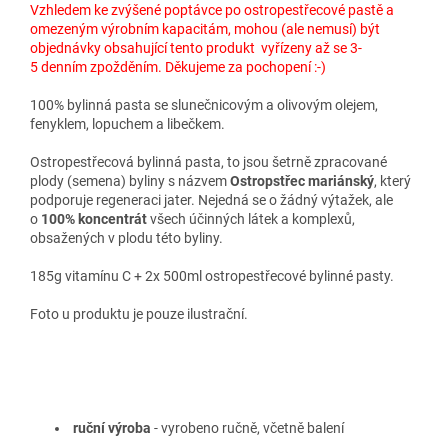
Vzhledem ke zvýšené poptávce po ostropestřecové pastě a
omezeným výrobním kapacitám, mohou (ale nemusí) být
objednávky obsahující tento produkt vyřízeny až se 3-
5 denním zpožděním. Děkujeme za pochopení :-)
100% bylinná pasta se slunečnicovým a olivovým olejem,
fenyklem, lopuchem a libečkem.
Ostropestřecová bylinná pasta, to jsou šetrně zpracované
plody (semena) byliny s názvem
Ostropstřec mariánský
, který
podporuje regeneraci jater. Nejedná se o žádný výtažek, ale
o
100% koncentrát
všech účinných látek a komplexů,
obsažených v plodu této byliny.
185g vitamínu C + 2x 500ml ostropestřecové bylinné pasty.
Foto u produktu je pouze ilustrační.
ruční výroba
-
vyrobeno ručně, včetně balení