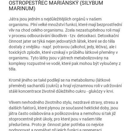
OSTROPESTŘEC MARIÁNSKÝ (SILYBUM
MARINUM)
Játra jsou jedním s nejdůležitějších orgánů v našem
organismu. Plní velké množství funkcí, které mají bezprostřední
vliv na chod celého organismu. Zcela nezastupitelnou roli mají
v procesu odbourávání škodlivin - tzv. detoxikaci. Detoxikační
činnost jater se týká nejen jedovatých látek, které se do těla
dostaly z vnějšku - např. potravou (alkohol, jedy, léčiva), ale i
toxických zplodin, které vznikají v průběhu látkové přeměny v
organismu. Tyto látky jsou v játrech metabolizovány na
komplexy rozpustné ve vodě, které pak mohou být vyloučeny z
těla.
Kromě jiného se také podílejí se na metabolismu (látkové
přeměně) sacharidů (cukrů) a hrají významnou roli v udržování
stálé koncentrace životně důležitého cukru - glukózy v krvi.
Vlivem nevhodného životního stylu, nezdravé stravy, stresu a
dalších faktorů, které plynou ze současné hektické doby, jsou
játra často oslabována a poškozována a nemohou si tak již
stoprocentně plnit úkoly, pro které jsou v našem těle
předurčena. Proto je činnost jater potřeba co nejvíce
podporovat a pomáhat při jejich funkci a regeneraci.