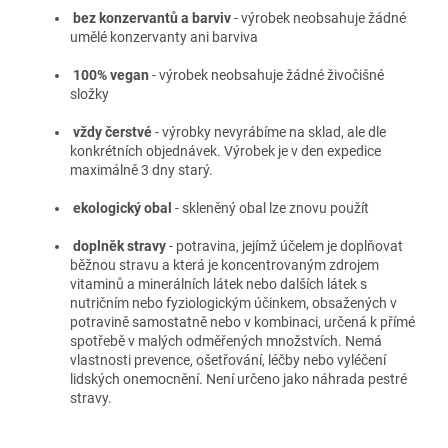
bez konzervantů a barviv
- v
ýrobek neobsahuje žádné
umělé konzervanty ani barviva
100% vegan
- v
ýrobek neobsahuje žádné živočišné
složky
vždy čerstvé
- v
ýrobky nevyrábíme na sklad, ale dle
konkrétních objednávek. Výrobek je v den expedice
maximálně 3 dny starý.
ekologický obal
- s
kleněný obal lze znovu použít
doplněk stravy
- potravina, jejímž účelem je doplňovat
běžnou stravu a která je koncentrovaným zdrojem
vitaminů a minerálních látek nebo dalších látek s
nutričním nebo fyziologickým účinkem, obsažených v
potravině samostatně nebo v kombinaci, určená k přímé
spotřebě v malých odměřených množstvích. Nemá
vlastnosti prevence, ošetřování, léčby nebo vyléčení
lidských onemocnění. Není určeno jako náhrada pestré
stravy.