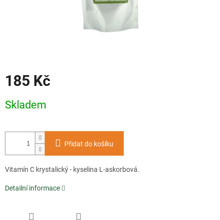
185 Kč
Měrná
Skladem
cena:
Přidat do košíku
Vitamín C krystalický - kyselina L-askorbová.
Detailní informace