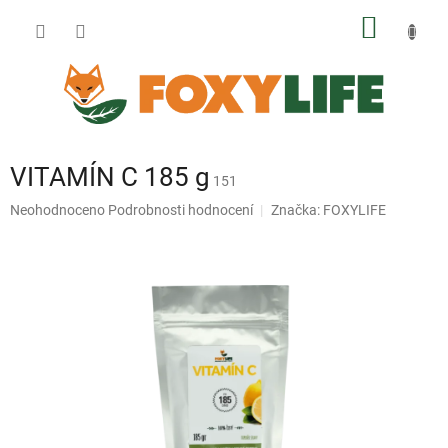
Přejít
NÁKUP
na
obsah
KOŠÍK
VITAMÍN C 185 g
151
Průměrné
Neohodnoceno
Podrobnosti hodnocení
Značka:
FOXYLIFE
hodnocení
produktu
je
0,0
z
5
hvězdiček.