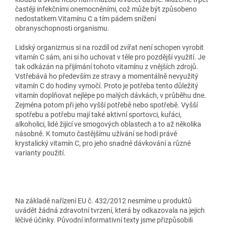
častěji infekčními onemocněními, což může být způsobeno
nedostatkem Vitamínu C a tím pádem snížení
obranyschopnosti organismu.
Lidský organizmus si na rozdíl od zvířat není schopen vyrobit
vitamín C sám, ani si ho uchovat v těle pro pozdější využití. Je
tak odkázán na přijímání tohoto vitamínu z vnějších zdrojů.
Vstřebává ho především ze stravy a momentálně nevyužitý
vitamín C do hodiny vymočí. Proto je potřeba tento důležitý
vitamín doplňovat nejlépe po malých dávkách, v průběhu dne.
Zejména potom při jeho vyšší potřebě nebo spotřebě. Vyšší
spotřebu a potřebu mají také aktivní sportovci, kuřáci,
alkoholici, lidé žijící ve smogových oblastech a to až několika
násobně. K tomuto častějšímu užívání se hodí právě
krystalický vitamín C, pro jeho snadné dávkování a různé
varianty použití.
Na základě nařízení EU č. 432/2012 nesmíme u produktů
uvádět žádná zdravotní tvrzení, která by odkazovala na jejich
léčivé účinky. Původní informativní texty jsme přizpůsobili