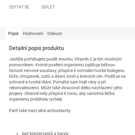
ZEPTAT SE
SDÍLET
Popis
Hodnocení
Diskuze
Detailní popis produktu
Jestliže potřebujete posílit imunitu, Vitamín C je tím vhodným
pomocníkem. Kromě posílení organismu zajištuje běžnou
činnost nervové soustavy, přispívá k normální tvorbě kolagenu
kůže, chrupavek, zubů a dásní, kostí a krevních cév. Podílí se na
ochraně a tvorbě tkání. Pomáhá nám hojit rány a při
rekonvalescenci. Může také zkracovat délku nachlazení i jeho
projevy. Obecně tedy přispívá k tomu, aby samotná léčba
organismu probíhala rychleji.
Patří také mezi silné antioxidanty.
bez konzervantů a barviv