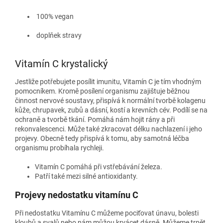
100% vegan
doplňek stravy
Vitamín C krystalický
Jestliže potřebujete posílit imunitu, Vitamín C je tím vhodným
pomocníkem. Kromě posílení organismu zajištuje běžnou
činnost nervové soustavy, přispívá k normální tvorbě kolagenu
kůže, chrupavek, zubů a dásní, kostí a krevních cév. Podílí se na
ochraně a tvorbě tkání. Pomáhá nám hojit rány a při
rekonvalescenci. Může také zkracovat délku nachlazení i jeho
projevy. Obecně tedy přispívá k tomu, aby samotná léčba
organismu probíhala rychleji.
Vitamín C pomáhá při vstřebávání železa.
Patří také mezi silné antioxidanty.
Projevy nedostatku vitamínu C
Při nedostatku Vitamínu C můžeme pociťovat únavu, bolesti
kloubů a svalů nebo nám můžou krvácet dásně. Můžeme trpět