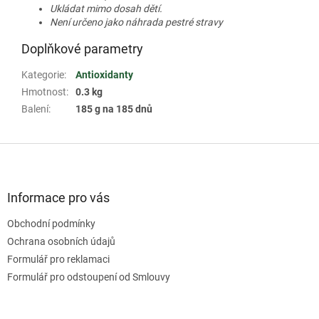
Ukládat mimo dosah dětí.
Není určeno jako náhrada pestré stravy
Doplňkové parametry
Kategorie
:
Antioxidanty
Hmotnost
:
0.3 kg
Balení
:
185 g na 185 dnů
Z
á
p
a
Informace pro vás
t
Obchodní podmínky
í
Ochrana osobních údajů
Formulář pro reklamaci
Formulář pro odstoupení od Smlouvy