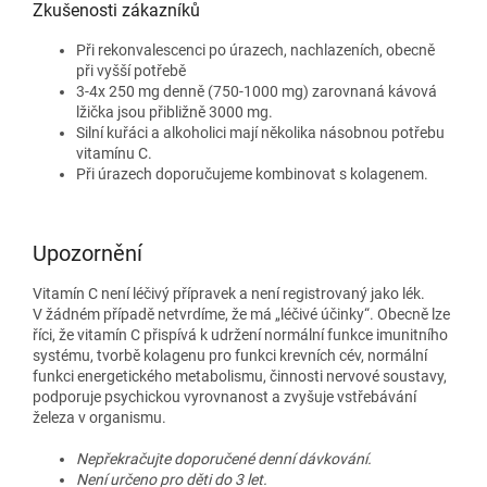
Zkušenosti zákazníků
Při rekonvalescenci po úrazech, nachlazeních, obecně
při vyšší potřebě
3-4x 250 mg denně (750-1000 mg) zarovnaná kávová
lžička jsou přibližně 3000 mg.
Silní kuřáci a alkoholici mají několika násobnou potřebu
vitamínu C.
Při úrazech doporučujeme kombinovat s kolagenem.
Upozornění
Vitamín C není léčivý přípravek a není registrovaný jako lék.
V žádném případě netvrdíme, že má „léčivé účinky“. Obecně lze
říci, že vitamín C přispívá k udržení normální funkce imunitního
systému, tvorbě kolagenu pro funkci krevních cév, normální
funkci energetického metabolismu, činnosti nervové soustavy,
podporuje psychickou vyrovnanost a zvyšuje vstřebávání
železa v organismu.
Nepřekračujte doporučené denní dávkování.
Není určeno pro děti do 3 let.