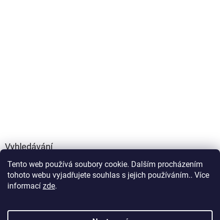
Vyhledávání
Tento web používá soubory cookie. Dalším procházením
HLEDAT
tohoto webu vyjadřujete souhlas s jejich používáním.. Více
informací
zde
.
Vytvořil Shoptet