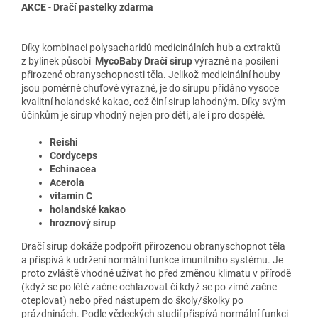
AKCE
-
Dračí pastelky zdarma
Díky kombinaci polysacharidů medicinálních hub a extraktů
z bylinek působí
MycoBaby Dračí sirup
výrazně na posílení
přirozené obranyschopnosti těla. Jelikož medicinální houby
jsou poměrně chuťově výrazné, je do sirupu přidáno vysoce
kvalitní holandské kakao, což činí sirup lahodným. Díky svým
účinkům je sirup vhodný nejen pro děti, ale i pro dospělé.
Reishi
Cordyceps
Echinacea
Acerola
vitamin C
holandské kakao
hroznový sirup
Dračí sirup dokáže podpořit přirozenou obranyschopnot těla
a přispívá k udržení normální funkce imunitního systému. Je
proto zvláště vhodné užívat ho před změnou klimatu v přírodě
(když se po létě začne ochlazovat či když se po zimě začne
oteplovat) nebo před nástupem do školy/školky po
prázdninách. Podle vědeckých studií přispívá normální funkci