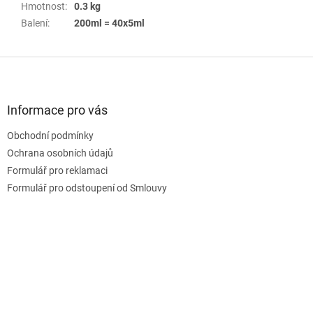
Hmotnost
:
0.3 kg
Balení
:
200ml = 40x5ml
Z
á
p
a
Informace pro vás
t
Obchodní podmínky
í
Ochrana osobních údajů
Formulář pro reklamaci
Formulář pro odstoupení od Smlouvy