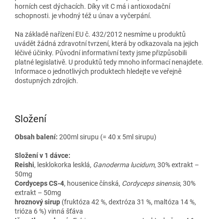
horních cest dýchacích. Díky vit C má i antioxodační
schopnosti. je vhodný též u únav a vyčerpání.
Na základě nařízení EU č. 432/2012 nesmíme u produktů
uvádět žádná zdravotní tvrzení, která by odkazovala na jejich
léčivé účinky. Původní informativní texty jsme přizpůsobili
platné legislativě. U produktů tedy mnoho informací nenajdete.
Informace o jednotlivých produktech hledejte ve veřejně
dostupných zdrojích.
Složení
Obsah balení:
200ml sirupu (= 40 x 5ml sirupu)
Složení v 1 dávce:
Reishi
, lesklokorka lesklá,
Ganoderma lucidum
, 30% extrakt –
50mg
Cordyceps CS-4
, housenice čínská,
Cordyceps sinensis
, 30%
extrakt – 50mg
hroznový sirup
(fruktóza 42 %, dextróza 31 %, maltóza 14 %,
trióza 6 %) vinná šťáva