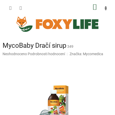
Přejít
NÁKUP
na
obsah
KOŠÍK
MycoBaby Dračí sirup
349
Průměrné
Neohodnoceno
Podrobnosti hodnocení
Značka:
Mycomedica
hodnocení
produktu
je
0,0
z
5
hvězdiček.