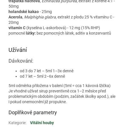
třapatka nachová
,
Echinacea purpurea
, extrakt z kořene 4:1 -
50mg
holandské kakao
- 25mg
Acerola
,
Malphighia glabra
, extrakt z plodu 25 % vitamínu C -
20mg
vitamin C
(kyselina L-askorbová) - 12 mg (15% RHP)
pomocné
látky:
bez pomocných látek, aditiv a konzervantů
Užívání
Dávkování:
od 3 do 7 let – 5ml 1–3x denně
od 7 let – 5ml 2–6x denně
5ml odměrka přiložena v balení (5ml = cca 1 kávová lžička)
Je vhodné užívat sirup preventivně cca 1–2 měsíce před
problematickým obdobím (podzim, začátek školky apod.), ale
i pokud onemocnění již propukne.
Doplňkové parametry
Kategorie
:
Vitální houby