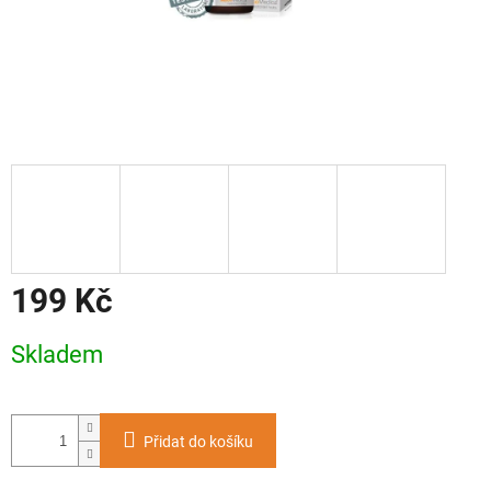
199 Kč
Měrná
Skladem
cena:
Přidat do košíku