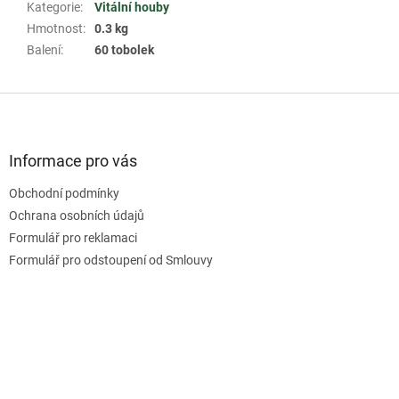
Kategorie
:
Vitální houby
Hmotnost
:
0.3 kg
Balení
:
60 tobolek
Z
á
p
a
Informace pro vás
t
Obchodní podmínky
í
Ochrana osobních údajů
Formulář pro reklamaci
Formulář pro odstoupení od Smlouvy