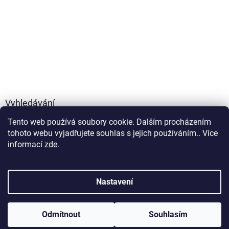
Vyhledávání
Tento web používá soubory cookie. Dalším procházením
HLEDAT
tohoto webu vyjadřujete souhlas s jejich používáním.. Více
informací
zde
.
Vytvořil Shoptet
Nastavení
Copyright 2026
FOXYLIFE - přírodní doplňky výživy
. Všechna
Odmítnout
Souhlasím
práva vyhrazena.
Upravit nastavení cookies