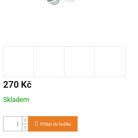
270 Kč
Měrná
Skladem
cena:
Přidat do košíku