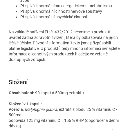
zubů
Přispívá k normálnímu energetickému metabolismu
Přispívá k normální činnosti nervové soustavy
Přispívá k normální psychické činnosti
Na základě nařízení EU č. 432/2012 nesmíme u produktů
uvádět žádná zdravotní tvrzení, která by odkazovala na jejich
léčivé účinky. Původní informativní texty jsme přizpůsobili
platné legislativě. U produktů tedy mnoho informací nenajdete.
Informace o jednotlivých produktech hledejte ve veřejně
dostupných zdrojích.
Složení
Obsah balení:
90 kapslí á 500mg extraktu
Složení v 1 kapsli:
Acerola
,
Malphighia glabra
, extrakt z plodu 25 % vitamínu C -
500mg
odpovída 125 mg vitaminu C = 156 % RHP (doporučená denní
dávka)