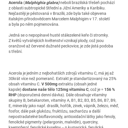
Acerola
(
Malphighia glabra)
neboli brazilská třešeň pochází
z oblasti subtropické Střední a Jižní Ameriky a Karibiku.
Nejčastěji je pěstovaná v Brazílii, zde byla také objevena
italským přírodovědcem Marcelem Malphigim v 17. století
a byla po něm pojmenována.
Jedná se o nepopínavé husté stálezelené keře či stromky.
Z květů vytvářejících květenství vznikají plody, což jsou
oranžové až červené dužnaté peckovice, je zde jistá podoba
s třešní.
Acerola je jedním z nejbohatších zdrojů vitamínu C, má jej až
30krát více než pomeranč. Extrakt je standartizovaný na 25%
obsah vitamínu C.
V 500mg
extraktu (obsah jedné
kapsle)
dostane naše tělo 125mg vitamínu C
, což je =
156 %
RHP
(doporučená denní dávka). Dále obsahuje vitamíny
skupiny B, betakaroten, vitamíny A, B1, B2, B3, B5, B6, B7, B9,
E, minerály jako např. draslík, hořčík, zinek, vápník, železo, měď,
fosfor, dále pak glukózu, fruktózu, sacharózu a další
nepostradatelné bioflavonoidy, antioxidační látky jako fenoly,
fenolické pigmenty (pelargonin, malvidin), querciny,
kaempferol, fenolické kyseliny ‒ p kumarická, ferulická,