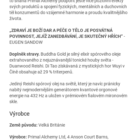
to snaha Primal Alchemy podpořit ještě více pozitivní efekty
svých produktů a spojení fyzických, mentálních a duchovních
těl konzumentů do vzájemné harmonie a proudu kvalitnějšího
života.
„ZDRAVÍ JE BOŽÍ DAR A PÉČE O TĚLO JE POSVÁTNÁ
POVINNOST, JEJÍŽ ZANEDBÁVÁNÍ, JE SKUTEČNÝ HŘÍCH“
-
EUGEN SANDOW
Doplněk stravy.
Buddha Gold je silný elixír spórového oleje
extrahovaného z nejuznávanější tonické houby světa -
Duanwood Reishi. Di Tao získávaná z mystických hor Wuyi v
Číně obsahuje až 29 % triterpenů.
Jediný Reishi spórový olej na světě, který je navíc pránicky
nabitý nejmodernějším generátorem kvantové orgonové
energie na 432 Hz a uložen v prémiovém fialovém mironovém
skle.
Výrobce
Země původu:
Velká Británie
Výrobce:
Primal Alchemy Ltd, 4 Anson Court Barns,