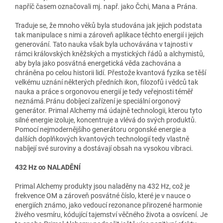
napříč časem označovali mj. např. jako Čchi, Mana a Prána.
Traduje se, že mnoho věků byla studována jak jejich podstata
tak manipulace s nimi a zároveň aplikace těchto energií i jejich
generování. Tato nauka však byla uchovávána v tajnosti v
rámci královských kněžských a mystických řádů a alchymistů,
aby byla jako posvátná energetická věda zachována a
chráněna po celou historii lidí. Přestože kvantová fyzika se těší
velkému uznání některých předních ikon, filozofů i vědců tak
nauka a práce s orgonovou energií je tedy veřejnosti téměř
neznámá.Pránu dobíjecí zařízení je speciální orgonový
generátor. Primal Alchemy má údajně technologii, kterou tyto
silné energie izoluje, koncentruje a vlévá do svých produktů.
Pomocí nejmodernějšího generátoru orgonské energie a
dalších doplňkových kvantových technologií tedy vlastně
nabíjejí své suroviny a dostávají obsah na vysokou vibraci.
432 Hz ∞ NALADĚNÍ
Primal Alchemy produkty jsou naladěny na 432 Hz, což je
frekvence OM a zároveň posvátné číslo, které je v nauce o
energiích známo, jako vedoucí rezonance přirozené harmonie
živého vesmíru, kódující tajemství věčného života a osvícení. Je