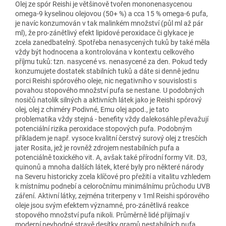
Olej ze spór Reishi je většinově tvořen mononenasycenou
omega-9 kyselinou olejovou (50+ %) a cca 15 % omega-6 pufa,
je navíc konzumován v tak malinkém množství (půl ml až pár
ml), že pro-zánětlivý efekt lipidové peroxidace či glykace je
zcela zanedbatelný. Spotřeba nenasycených tuků by také měla
vždy být hodnocena a kontrolována v kontextu celkového
příjmu tuků: tzn. nasycené vs. nenasycené za den. Pokud tedy
konzumujete dostatek stabilních tuků a dáte si denně jednu
porci Reishi spórového oleje, nic negativního v souvislosti s
povahou stopového množství pufa se nestane. U podobných
nosičů natolik silných a aktivních látek jako je Reishi spórový
olej, olej z chiméry Podivné, Emu olej apod., je tato
problematika vždy stejná - benefity vždy dalekosáhle převažují
potenciální rizika peroxidace stopových pufa. Podobným
příkladem je např. vysoce kvalitní čerstvý surový olej z tresčích
jater Rosita, jež je rovněž zdrojem nestabilních pufa a
potenciálně toxického vit. A, avšak také přírodní formy Vit. D3,
quinonů a mnoha dalších látek, které byly pro některé národy
na Severu historicky zcela klíčové pro přežití a vitalitu vzhledem
k místnímu podnebí a celoročnímu minimálnímu průchodu UVB
záření. Aktivní látky, zejména triterpeny v 1ml Reishi spórového
oleje jsou svým efektem významné, pro-zánětlivá reakce
stopového množství pufa nikoli. Průměrně lidé přijímají v
moderní nevhodné stravě desítky gramů nestabilních pufa