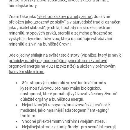
himalájské hory.
Znám také jako
"velehorská krev planety země"
, doslovně
přeložen jako
„zrozený ze skály“
a v ajurvédské tradici označen
jako „ničitel slabosti“, je shilajit bohatý na široké spektrum
minerálů, stopových prvků, sterolů a zejména přirozeně se
vyskytující kyselinu fulvovou, která usnadňuje vstřebávání
minerálů a živin na buněčné úrovni.
J
de o jediný shilajit na světě této čistoty (viz níže), který je navíc
pránicky nabitý nejmodernějším generátorem kvantové
orgonové energie na 432 Hz (viz níže) a uložen v prémiovém
fialovém skle miron.
80+ stopových minerálů ve své iontové formě s
kyselinou fulvovou pro maximální biologickou
dostupnost, které pomáhají vyživovat všechny životně
důležité orgány a buněčnou energii.
Nejuctívanější rasayana/omlazovač v ajurvédské
medicíně, jako nejsilnější adaptogenní "anti-aging"
tonikum.
Vhodné při extrémním vnitřním i vnějším stresu.
Nejsilnější afrodiziakum přírody - pro sexuální energii,