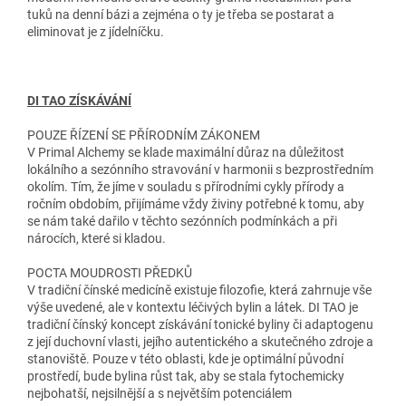
tuků na denní bázi a zejména o ty je třeba se postarat a
eliminovat je z jídelníčku.
DI TAO ZÍSKÁVÁNÍ
POUZE ŘÍZENÍ SE PŘÍRODNÍM ZÁKONEM
V Primal Alchemy se klade maximální důraz na důležitost
lokálního a sezónního stravování v harmonii s bezprostředním
okolím. Tím, že jíme v souladu s přírodními cykly přírody a
ročním obdobím, přijímáme vždy živiny potřebné k tomu, aby
se nám také dařilo v těchto sezónních podmínkách a při
nárocích, které si kladou.
POCTA MOUDROSTI PŘEDKŮ
V tradiční čínské medicíně existuje filozofie, která zahrnuje vše
výše uvedené, ale v kontextu léčivých bylin a látek. DI TAO je
tradiční čínský koncept získávání tonické byliny či adaptogenu
z její duchovní vlasti, jejího autentického a skutečného zdroje a
stanoviště. Pouze v této oblasti, kde je optimální původní
prostředí, bude bylina růst tak, aby se stala fytochemicky
nejbohatší, nejsilnější a s největším potenciálem