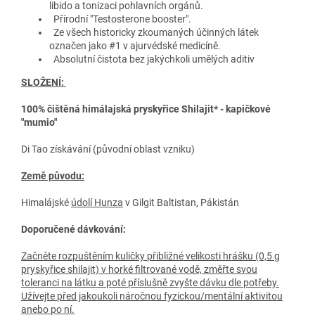
libido a tonizaci pohlavních orgánů.
Přírodní "Testosterone booster".
Ze všech historicky zkoumaných účinných látek
označen jako #1 v ajurvédské medicíně.
Absolutní čistota bez jakýchkoli umělých aditiv
SLOŽENÍ:
100% čištěná himálajská pryskyřice Shilajit* - kapičkové
"mumio"
Di Tao získávání (původní oblast vzniku)
Země původu:
Himalájské
údolí Hunza
v Gilgit Baltistan
, Pákistán
Doporučené dávkování:
Začněte rozpuštěním kuličky přibližné velikosti hrášku (0,5 g
pryskyřice shilajit) v horké filtrované vodě, změřte svou
toleranci na látku a poté příslušně zvyšte dávku dle potřeby.
Užívejte před jakoukoli náročnou fyzickou/mentální aktivitou
anebo po ní.