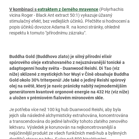
V kombinaci s
extraktem z černého mravence
(Polyrhachis
vicina Roger - Black Ant extract 50:1) vykazuje úžasný
stimulačný efekt, bez vedlejších účinků. Přečtěte si hodnocení a
popis účinků dovozce Adama R. na konci stránky, ohledně
respektu k tomuto "přírodnímu zázraku".
Buddha Gold (Buddhovo zlato) je silný přírodní elixír
spórového oleje extrahovaného z nejuznávanější tonické a
adaptogenní houby světa - Duanwood Reishi. Di Tao (viz
níže) sklízené z mystických hor Wuyi v Číně obsahuje Buddha
Gold okolo 30% triterpenů! Jde také o jediný Reishi spórový
olej na světě, který je navíc pránicky nabitý nejmodernějším
generátorem kvantové orgonové energie na 432 Hz (viz níže)
a uložen v prémiovém fialovém mironovém skle.
Je potřeba více než 100 kg hub Duanwood Reishi, aby byla
jejich síla následně alchymisticky extrahována, koncentrována
a transcendována do jediné lahvičky tohoto zlatého zenového
lektvaru. Výsledek je korunován na nejkoncetrovanější a
nejúčinnější produkt ze všech funkčních medi-hub a bylinných
doplňků stravy na trhu. S více než 800 bioaktivními