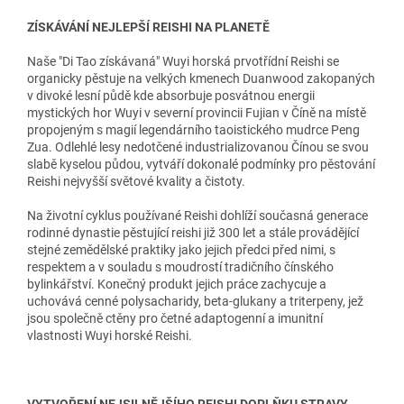
ZÍSKÁVÁNÍ NEJLEPŠÍ REISHI NA PLANETĚ
Naše "Di Tao získávaná" Wuyi horská prvotřídní Reishi se
organicky pěstuje na velkých kmenech Duanwood zakopaných
v divoké lesní půdě kde absorbuje posvátnou energii
mystických hor Wuyi v severní provincii Fujian v Číně na místě
propojeným s magií legendárního taoistického mudrce Peng
Zua. Odlehlé lesy nedotčené industrializovanou Čínou se svou
slabě kyselou půdou, vytváří dokonalé podmínky pro pěstování
Reishi nejvyšší světové kvality a čistoty.
Na životní cyklus používané Reishi dohlíží současná generace
rodinné dynastie pěstující reishi již 300 let a stále provádějící
stejné zemědělské praktiky jako jejich předci před nimi, s
respektem a v souladu s moudrostí tradičního čínského
bylinkářství. Konečný produkt jejich práce zachycuje a
uchovává cenné polysacharidy, beta-glukany a triterpeny, jež
jsou společně ctěny pro četné adaptogenní a imunitní
vlastnosti Wuyi horské Reishi.
VYTVOŘENÍ NEJSILNĚJŠÍHO REISHI DOPLŇKU STRAVY