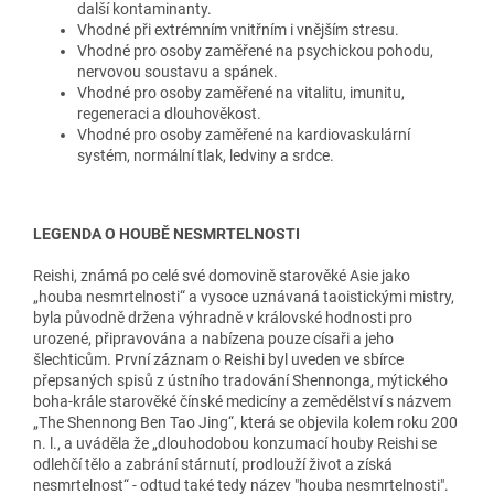
další kontaminanty.
Vhodné při extrémním vnitřním i vnějším stresu.
Vhodné pro osoby zaměřené na psychickou pohodu,
nervovou soustavu a spánek.
Vhodné pro osoby zaměřené na vitalitu, imunitu,
regeneraci a dlouhověkost.
Vhodné pro osoby zaměřené na kardiovaskulární
systém, normální tlak, ledviny a srdce.
LEGENDA O HOUBĚ NESMRTELNOSTI
Reishi, známá po celé své domovině starověké Asie jako
„houba nesmrtelnosti“ a vysoce uznávaná taoistickými mistry,
byla původně držena výhradně v královské hodnosti pro
urozené, připravována a nabízena pouze císaři a jeho
šlechticům. První záznam o Reishi byl uveden ve sbírce
přepsaných spisů z ústního tradování Shennonga, mýtického
boha-krále starověké čínské medicíny a zemědělství s názvem
„The Shennong Ben Tao Jing“, která se objevila kolem roku 200
n. l., a uváděla že „dlouhodobou konzumací houby Reishi se
odlehčí tělo a zabrání stárnutí, prodlouží život a získá
nesmrtelnost“ - odtud také tedy název "houba nesmrtelnosti".