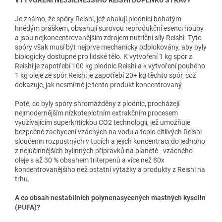
Je známo, že spóry Reishi, jež obalují plodnici bohatým
hnědým práškem, obsahují surovou reprodukční esenci houby
a jsou nejkoncentrovanějším zdrojem nutriční síly Reishi. Tyto
spóry však musí být nejprve mechanicky odblokovány, aby byly
biologicky dostupné pro lidské tělo. K vytvoření 1 kg spór z
Reishi je zapotřebí 100 kg plodnic Reishi a k vytvoření pouhého
1 kg oleje ze spór Reishi je zapotřebí 20+ kg těchto spór, což
dokazuje, jak nesmírně je tento produkt koncentrovaný.
Poté, co byly spóry shromážděny z plodnic, procházejí
nejmodernějším nízkoteplotním extrakčním procesem
využívajícím superkritickou CO2 technologii, jež umožňuje
bezpečné zachycení vzácných na vodu a teplo citlivých Reishi
sloučenin rozpustných v tucích a jejich koncentraci do jednoho
z nejúčinnějších bylinných přípravků na planetě - vzácného
oleje s až 30 % obsahem triterpenů a více než 80x
koncentrovanějšího než ostatní výtažky a produkty z Reishi na
trhu.
A co obsah nestabilních polynenasycených mastných kyselin
(PUFA)?