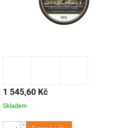
1 545,60 Kč
Měrná
Skladem
cena: