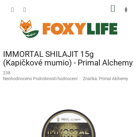
Přejít
NÁKUP
na
obsah
KOŠÍK
IMMORTAL SHILAJIT 15g
(Kapičkové mumio) - Primal Alchemy
238
Průměrné
Neohodnoceno
Podrobnosti hodnocení
Značka:
Primal Alchemy
hodnocení
produktu
je
0,0
z
5
hvězdiček.