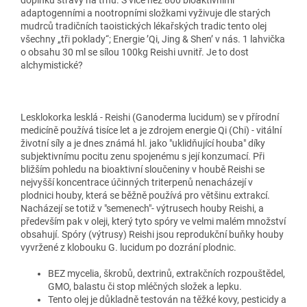
adaptogenními a nootropními složkami vyživuje dle starých
mudrců tradičních taoistických lékařských tradic tento olej
všechny „tři poklady“; Energie ’Qi, Jing & Shen’ v nás. 1 lahvička
o obsahu 30 ml se sílou 100kg Reishi uvnitř. Je to dost
alchymistické?
Lesklokorka lesklá - Reishi (Ganoderma lucidum) se v přírodní
medicíně používá tisíce let a je zdrojem energie Qi (Chi) - vitální
životní síly a je dnes známá hl. jako "uklidňující houba" díky
subjektivnímu pocitu zenu spojenému s její konzumací. Při
bližším pohledu na bioaktivní sloučeniny v houbě Reishi se
nejvyšší koncentrace účinných triterpenů nenacházejí v
plodnici houby, která se běžně používá pro většinu extrakcí.
Nacházejí se totiž v "semenech"- výtrusech houby Reishi, a
především pak v oleji, který tyto spóry ve velmi malém množství
obsahují. Spóry (výtrusy) Reishi jsou reprodukční buňky houby
vyvržené z klobouku G. lucidum po dozrání plodnic.
BEZ mycelia, škrobů, dextrinů, extrakčních rozpouštědel,
GMO, balastu či stop mléčných složek a lepku.
Tento olej je důkladně testován na těžké kovy, pesticidy a