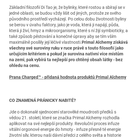
Základní filozofií Di Tao je, že bylinky, které rostou a sbírají se v
jedné oblasti, se budou vždy lišit od jiných, protože ze svého
původního prostředí vycházejí. Po celou dobu životnosti byliny
se berou v úvahu faktory, jako je voda, která ji napájí, půda,
která ji živí, hmyz a mikroorganismy, které s ní žijí symbioticky, a
také způsob pěstování a konečné úpravy aby se tím vším
maximálně posílily její léčivé vlastnosti.
Primal Alchemy získává
všechny své suroviny ruku v ruce právě s touto filosofií jako
určujícím kritériem a pokud je surovina nativní více místům
na zemi, pak vybírá ta nejlepší pro chtěný obsah látky - bez
ohledu na cenu.
Prana Charged™ - přidaná hodnota produktů Primal Alchemy
CO ZNAMENÁ PRÁNICKY NABITÉ?
Jde o dokonalé sjednocení starověké moudrosti předků s
vědou 21. století, které se značka Primal Alchemy rozhodla
aplikovat na své nejlepší produkty. Revoluční proces infuze
vitální orgonové energie do hmoty - infuze přesně té energie
životní síly, kterou naši dávní předci z celého světa a historie