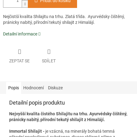
Přidat do košíku
Nejčistší kvalita Shilajitu na trhu. Zlatá třída. Ayurvédsky čištěný,
pránicky nabitý, přírodní tekutý shilajit z Himalájí.
Detailní informace
ZEPTAT SE
SDÍLET
Popis
Hodnocení
Diskuze
Detailní popis produktu
Nejvyšší kvalita čistého Shilajitu na trhu. Ayurvédsky čištěný,
pránicky nabitý, přírodní tekutý shilajit z Himalájí.
Immortal Shilajit -
je vzácná, na minerály bohatá temná
přírodní pryskyřicová substance, divoce sklízená přímo z