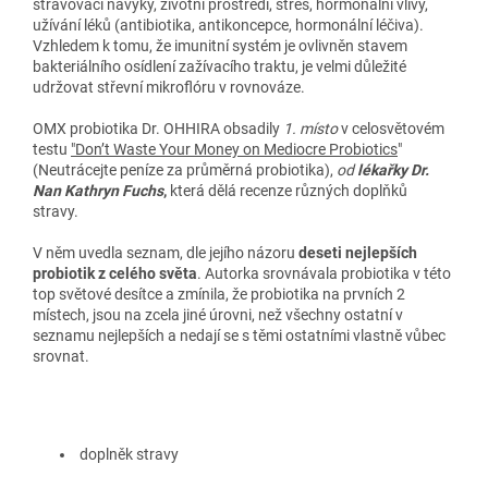
stravovací návyky, životní prostředí, stres, hormonální vlivy,
užívání léků (antibiotika, antikoncepce, hormonální léčiva).
Vzhledem k tomu, že
imunitní systém je ovlivněn stavem
bakteriálního osídlení zažívacího traktu, je velmi důležité
udržovat střevní mikroflóru v rovnováze.
OMX probiotika Dr. OHHIRA obsadily
1. místo
v celosvětovém
testu
"Don’t Waste Your Money on Mediocre Probiotics
"
(Neutrácejte peníze za průměrná probiotika),
od
lékařky Dr.
Nan Kathryn Fuchs
,
která dělá recenze různých doplňků
stravy.
V něm uvedla seznam, dle jejího názoru
deseti nejlepších
probiotik z celého světa
. Autorka srovnávala probiotika v této
top světové desítce a zmínila, že probiotika na prvních 2
místech, jsou na zcela jiné úrovni, než všechny ostatní v
seznamu nejlepších a nedají se s těmi ostatními vlastně vůbec
srovnat.
doplněk stravy