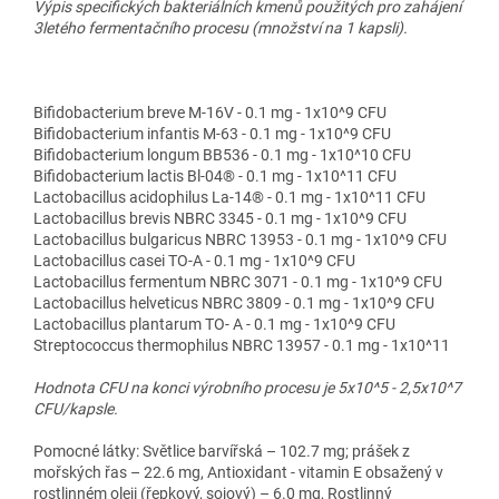
Výpis specifických bakteriálních kmenů použitých pro zahájení
3letého fermentačního procesu (množství na 1 kapsli).
Bifidobacterium breve M-16V - 0.1 mg - 1x10^9 CFU
Bifidobacterium infantis M-63 - 0.1 mg - 1x10^9 CFU
Bifidobacterium longum BB536 - 0.1 mg - 1x10^10 CFU
Bifidobacterium lactis Bl-04® - 0.1 mg - 1x10^11 CFU
Lactobacillus acidophilus La-14® - 0.1 mg - 1x10^11 CFU
Lactobacillus brevis NBRC 3345 - 0.1 mg - 1x10^9 CFU
Lactobacillus bulgaricus NBRC 13953 - 0.1 mg - 1x10^9 CFU
Lactobacillus casei TO-A - 0.1 mg - 1x10^9 CFU
Lactobacillus fermentum NBRC 3071 - 0.1 mg - 1x10^9 CFU
Lactobacillus helveticus NBRC 3809 - 0.1 mg - 1x10^9 CFU
Lactobacillus plantarum TO- A - 0.1 mg - 1x10^9 CFU
Streptococcus thermophilus NBRC 13957 - 0.1 mg - 1x10^11
Hodnota CFU na konci výrobního procesu je 5x10^5 - 2,5x10^7
CFU/kapsle.
Pomocné látky: Světlice barvířská – 102.7 mg; prášek z
mořských řas – 22.6 mg, Antioxidant - vitamin E obsažený v
rostlinném oleji (řepkový, sojový) – 6.0 mg, Rostlinný