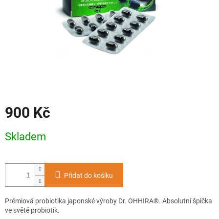
900 Kč
Měrná
Skladem
cena:
Přidat do košíku
Prémiová probiotika japonské výroby Dr. OHHIRA®. Absolutní špička
ve světě probiotik.