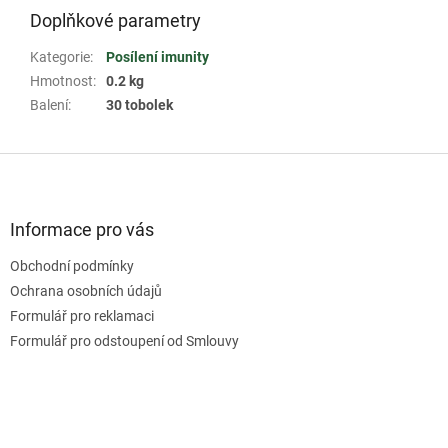
Doplňkové parametry
Kategorie
:
Posílení imunity
Hmotnost
:
0.2 kg
Balení
:
30 tobolek
Z
á
p
a
Informace pro vás
t
Obchodní podmínky
í
Ochrana osobních údajů
Formulář pro reklamaci
Formulář pro odstoupení od Smlouvy