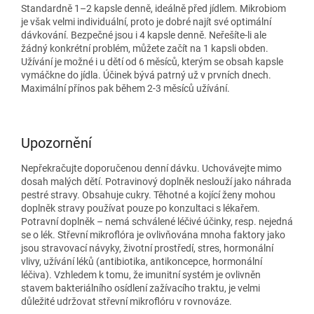
Standardně 1–2 kapsle denně, ideálně před jídlem. Mikrobiom
je však velmi individuální, proto je dobré najít své optimální
dávkování. Bezpečné jsou i 4 kapsle denně. Neřešíte-li ale
žádný konkrétní problém, můžete začít na 1 kapsli obden.
Užívání je možné i u dětí od 6 měsíců, kterým se obsah kapsle
vymáčkne do jídla. Účinek bývá patrný už v prvních dnech.
Maximální přínos pak během 2-3 měsíců užívání.
Upozornění
Nepřekračujte doporučenou denní dávku. Uchovávejte mimo
dosah malých dětí. Potravinový doplněk neslouží jako náhrada
pestré stravy. Obsahuje cukry. Těhotné a kojící ženy mohou
doplněk stravy používat pouze po konzultaci s lékařem.
Potravní doplněk – nemá schválené léčivé účinky, resp. nejedná
se o lék. Střevní mikroflóra je ovlivňována mnoha faktory jako
jsou stravovací návyky, životní prostředí, stres, hormonální
vlivy, užívání léků (antibiotika, antikoncepce, hormonální
léčiva). Vzhledem k tomu, že imunitní systém je ovlivněn
stavem bakteriálního osídlení zažívacího traktu, je velmi
důležité udržovat střevní mikroflóru v rovnováze.