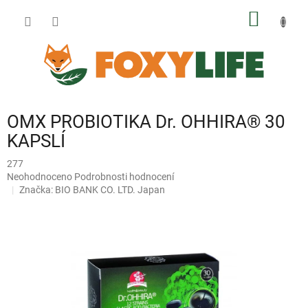
Přejít
NÁKUP
na
obsah
KOŠÍK
OMX PROBIOTIKA Dr. OHHIRA® 30
KAPSLÍ
277
Průměrné
Neohodnoceno
Podrobnosti hodnocení
hodnocení
Značka:
BIO BANK CO. LTD. Japan
produktu
je
0,0
z
5
hvězdiček.