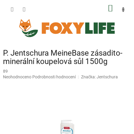
Přejít
NÁKUP
na
obsah
KOŠÍK
P. Jentschura MeineBase zásadito-
minerální koupelová sůl 1500g
89
Průměrné
Neohodnoceno
Podrobnosti hodnocení
Značka:
Jentschura
hodnocení
produktu
je
0,0
z
5
hvězdiček.