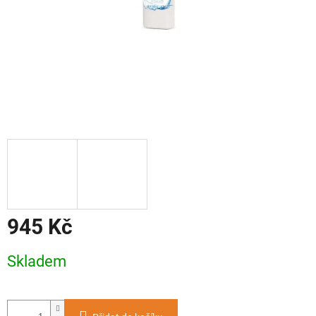
945 Kč
Měrná
Skladem
cena: