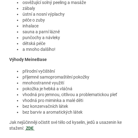
osvěžující solný peeling a masáže
zábaly
ústní a nosní výplachy
péče o zuby
inhalace
sauna a parní lázně
punčochy a návleky
dětská péče
a mnoho dalšího!
Výhody MeineBase
přírodní vyčištění
příjemné samopromaštění pokožky
mnohostranné využití
pokožka je hebká a vláčná
vhodná pro jemnou, citlivou a problematickou pleť
vhodná pro miminka a malé děti
bez konzervačních látek
bez barviv a aromatických látek
Jak nejůčinněji očistit své tělo od kyselin, jedů a usazenin ke
stažení:
ZDE