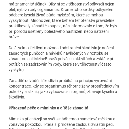
má znamenitý účinek. Díky ní se v těhotenství odkyselí nejen
pleť, nýbrž i celý organismus. Kromě toho se díky odkyselení
odebere kyselá živná půda mykózám, které se mohou
vyskytnout. Mnoho žen, které během těhotenství pravidelně
praktikovaly zásadité koupele, nás informovalo o tom, že byly
při porodu ušetřeny bolestivého nastřižení nebo natržení
hráze.
Další velmi efektivní možností odstranění škodlivin je nošení
zásaditých punčoch a návleků navlhčených v roztoku se
zásaditou solí MeineBase® při všech aktivitách a zvláště při
potížích se zadržováním vody, které se v těhotenství často
vyskytuje.
Zásadité odvádění škodlivin probíhá na principu vyrovnání
koncentrace, kdy se organismus těhotné ženy prostřednictvím
pokožky a sliznic, jako vylučovacích orgánů, zbavuje kyselin a
škodlivin.
Přirozená péče o miminko a dítě je zásaditá
Miminka přicházejí na svět s nádhernou sametově měkkou a
voňavou pokožkou, která si přirozeně zaslouží zvláštní péči.