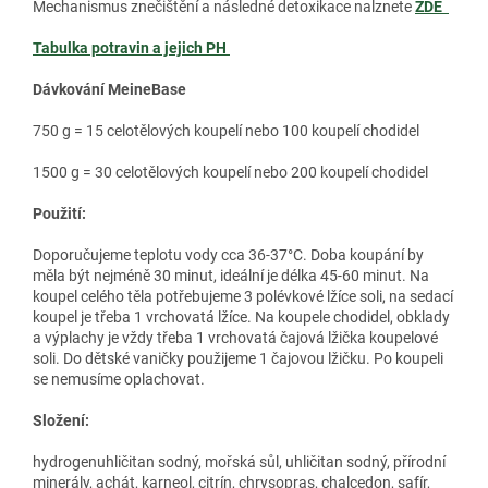
Mechanismus znečištění a následné detoxikace nalznete
ZDE
Tabulka potravin a jejich PH
Dávkování MeineBase
750 g = 15 celotělových koupelí nebo 100 koupelí chodidel
1500 g = 30 celotělových koupelí nebo 200 koupelí chodidel
Použití:
Doporučujeme teplotu vody cca 36-37°C. Doba koupání by
měla být nejméně 30 minut, ideální je délka 45-60 minut. Na
koupel celého těla potřebujeme 3 polévkové lžíce soli, na sedací
koupel je třeba 1 vrchovatá lžíce. Na koupele chodidel, obklady
a výplachy je vždy třeba 1 vrchovatá čajová lžička koupelové
soli. Do dětské vaničky použijeme 1 čajovou lžičku. Po koupeli
se nemusíme oplachovat.
Složení:
hydrogenuhličitan sodný, mořská sůl, uhličitan sodný, přírodní
minerály, achát, karneol, citrín, chrysopras, chalcedon, safír,