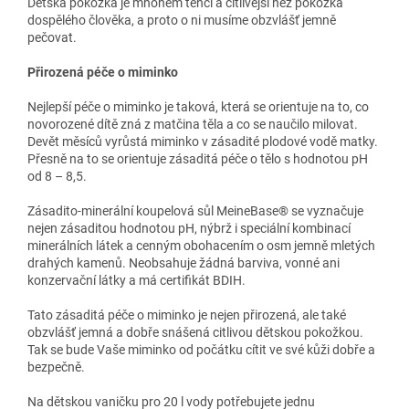
Dětská pokožka je mnohem tenčí a citlivější než pokožka
dospělého člověka, a proto o ni musíme obzvlášť jemně
pečovat.
Přirozená péče o miminko
Nejlepší péče o miminko je taková, která se orientuje na to, co
novorozené dítě zná z matčina těla a co se naučilo milovat.
Devět měsíců vyrůstá miminko v zásadité plodové vodě matky.
Přesně na to se orientuje zásaditá péče o tělo s hodnotou pH
od 8 – 8,5.
Zásadito-minerální koupelová sůl MeineBase® se vyznačuje
nejen zásaditou hodnotou pH, nýbrž i speciální kombinací
minerálních látek a cenným obohacením o osm jemně mletých
drahých kamenů. Neobsahuje žádná barviva, vonné ani
konzervační látky a má certifikát BDIH.
Tato zásaditá péče o miminko je nejen přirozená, ale také
obzvlášť jemná a dobře snášená citlivou dětskou pokožkou.
Tak se bude Vaše miminko od počátku cítit ve své kůži dobře a
bezpečně.
Na dětskou vaničku pro 20 l vody potřebujete jednu