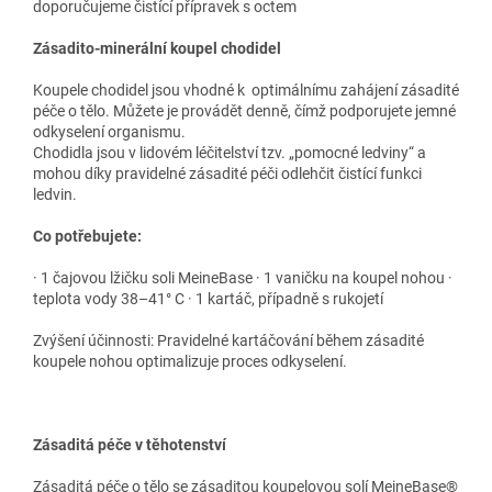
doporučujeme čistící přípravek s octem
Zásadito-minerální koupel chodidel
Koupele chodidel jsou vhodné k optimálnímu zahájení zásadité
péče o tělo. Můžete je provádět denně, čímž podporujete jemné
odkyselení organismu.
Chodidla jsou v lidovém léčitelství tzv. „pomocné ledviny“ a
mohou díky pravidelné zásadité péči odlehčit čistící funkci
ledvin.
Co potřebujete:
· 1 čajovou lžičku soli MeineBase · 1 vaničku na koupel nohou ·
teplota vody 38–41° C · 1 kartáč, případně s rukojetí
Zvýšení účinnosti: Pravidelné kartáčování během zásadité
koupele nohou optimalizuje proces odkyselení.
Zásaditá péče v těhotenství
Zásaditá péče o tělo se zásaditou koupelovou solí MeineBase®