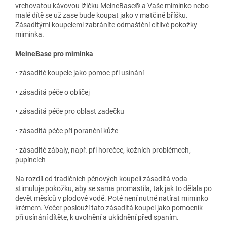
vrchovatou kávovou lžičku MeineBase® a Vaše miminko nebo
malé dítě se už zase bude koupat jako v matčině bříšku.
Zásaditými koupelemi zabráníte odmaštění citlivé pokožky
miminka.
MeineBase pro miminka
• zásadité koupele jako pomoc při usínání
• zásaditá péče o obličej
• zásaditá péče pro oblast zadečku
• zásaditá péče při poranění kůže
• zásadité zábaly, např. při horečce, kožních problémech,
pupíncích
Na rozdíl od tradičních pěnových koupelí zásaditá voda
stimuluje pokožku, aby se sama promastila, tak jak to dělala po
devět měsíců v plodové vodě. Poté není nutné natírat miminko
krémem. Večer poslouží tato zásaditá koupel jako pomocník
při usínání dítěte, k uvolnění a uklidnění před spaním.