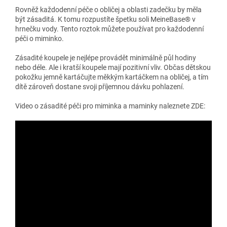
Rovněž každodenní péče o obličej a oblasti zadečku by měla
být zásaditá. K tomu rozpustíte špetku soli MeineBase® v
hrnečku vody. Tento roztok můžete používat pro každodenní
péči o miminko.
Zásadité koupele je nejlépe provádět minimálně půl hodiny
nebo déle. Ale i kratší koupele mají pozitivní vliv. Občas dětskou
pokožku jemně kartáčujte měkkým kartáčkem na obličej, a tím
dítě zároveň dostane svoji příjemnou dávku pohlazení.
Video o zásadité péči pro miminka a maminky naleznete ZDE: