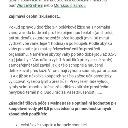
buď
WurzelKraftem
nebo
Mořskou plazmou
Zajímavá osobní zkušenost....
Pokud opravdu dodržíte 3-4 polévkové lžíce na 1 normální
vanu, a voda bude mít pro tělo příjemnou teplotu (ani horká,
ani studená), zkuste se zvážit před koupelí (min. 30 minut
vydržet vbe vaně, lépe 1 hodina) a po koupeli. Podle úbytku
váhy poznáte, jak máte překyselené vnitřní prostředí
organismu. Naměřené úbytky váhy po této době jsou až 0,5-3
kg ( jako by z Vás někdo vylil 1-6 půl litrů překyselené lymfy).
samozřejmě také zavisí, jak je tělo schopné a naučené
detoxikovat přes kůži. V tom mají výhodu saunaři, páraři apod
:-) Ale již po několika koupelích se tělo začne učit osmoticky
vylučovat kyselou lymfu přes kůži. Překyselení lidé vylučují
lymfy velmi mnoho, lidé se zásaditým vnitřním prostředím
nevyloučí téměř nic. Budu rád za Vaše zkušenosti......
Zásaditá tělová péče s MeineBase s optimální hodnotou pH
koupelové vody pH 8,5 je osvědčená při mnohostranných
zásaditých použitích:
celotělové koupele a koupele chodidel