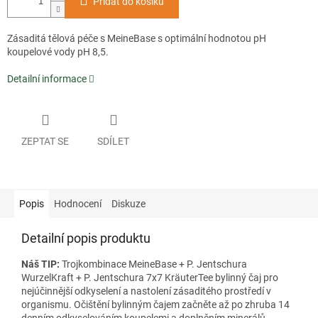
Přidat do košíku
Zásaditá tělová péče s MeineBase s optimální hodnotou pH
koupelové vody pH 8,5.
Detailní informace
ZEPTAT SE
SDÍLET
Popis
Hodnocení
Diskuze
Detailní popis produktu
Náš TIP:
Trojkombinace MeineBase + P. Jentschura
WurzelKraft + P. Jentschura 7x7 KräuterTee bylinný čaj pro
nejúčinnější odkyselení a nastolení zásaditého prostředí v
organismu. Očištění bylinným čajem začněte až po zhruba 14
denním odkyselováním koupelemi a doplněním minerálů