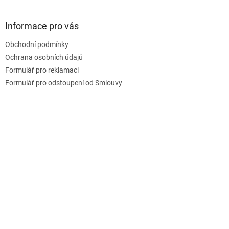
á
p
a
Informace pro vás
t
Obchodní podmínky
í
Ochrana osobních údajů
Formulář pro reklamaci
Formulář pro odstoupení od Smlouvy