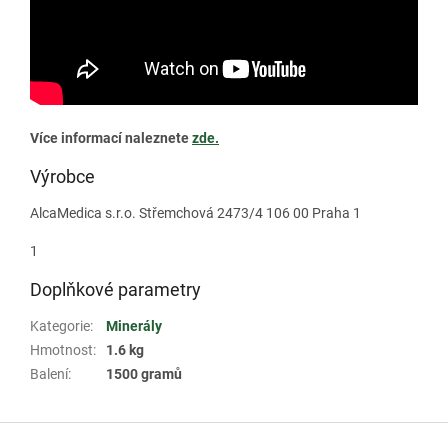
Více informací naleznete
zde.
Výrobce
AlcaMedica s.r.o. Střemchová 2473/4 106 00 Praha 1
1
Doplňkové parametry
Kategorie
:
Minerály
Hmotnost
:
1.6 kg
Balení
:
1500 gramů
Z