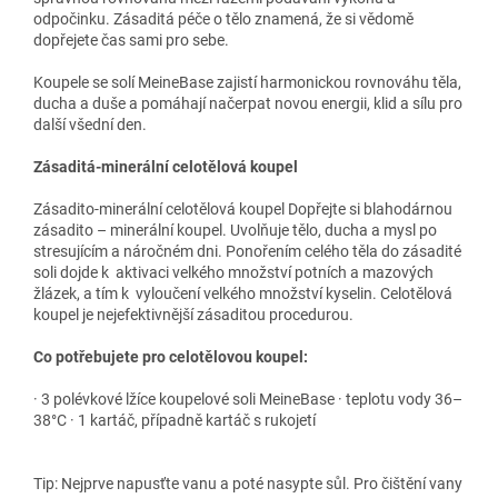
odpočinku. Zásaditá péče o tělo znamená, že si vědomě
dopřejete čas sami pro sebe.
Koupele se solí MeineBase zajistí harmonickou rovnováhu těla,
ducha a duše a pomáhají načerpat novou energii, klid a sílu pro
další všední den.
Zásaditá-minerální celotělová koupel
Zásadito-minerální celotělová koupel Dopřejte si blahodárnou
zásadito – minerální koupel. Uvolňuje tělo, ducha a mysl po
stresujícím a náročném dni. Ponořením celého těla do zásadité
soli dojde k aktivaci velkého množství potních a mazových
žlázek, a tím k vyloučení velkého množství kyselin. Celotělová
koupel je nejefektivnější zásaditou procedurou.
Co potřebujete pro celotělovou koupel:
· 3 polévkové lžíce koupelové soli MeineBase · teplotu vody 36–
38°C · 1 kartáč, případně kartáč s rukojetí
Tip: Nejprve napusťte vanu a poté nasypte sůl. Pro čištění vany