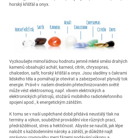
horský křišťál a onyx.
Vyzkoušejte mimořádnou hodnotu jemně mleté směsi drahých
kamenů obsahující achát, karneol, citrín, chrysopras,
chalcedon, safír, horský křišťál a onyx. Jsou sladěny s čakrami
lidského těla a pomáhají je otevírat a zabezpečovat plynulý tok
energie. Právě v našem dnešním přetechnizovaném světě
může vést elektrosmog, např. vlivem elektrických a
elektronických přístrojů, stožárů mobilního radiotelefonního
spojení apod., k energetickým zátěžím.
K tomu se v naší uspěchané době přidává neustálý tlak na
termíny a výkon, souběžné provádění více různých prací,
předrážděnost, stres a hektičnost. Abyste se naučili, jak lépe
naložit s každodenními nároky a zátěží, je důležité najít
správnou rovnováhu mezi fázemi podávání výkonu a