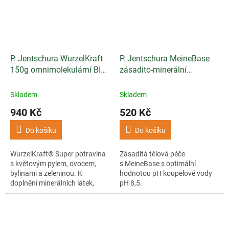
P. Jentschura WurzelKraft
P. Jentschura MeineBase
150g omnimolekulární BIO
zásadito-minerální
potravina
koupelová sůl 750g
Skladem
Skladem
940 Kč
520 Kč
Do košíku
Do košíku
WurzelKraft® Super potravina
Zásaditá tělová péče
s květovým pylem, ovocem,
s MeineBase s optimální
bylinami a zeleninou. K
hodnotou pH koupelové vody
doplnění minerálních látek,
pH 8,5.
vitamínů a neutralizaci kyselin.