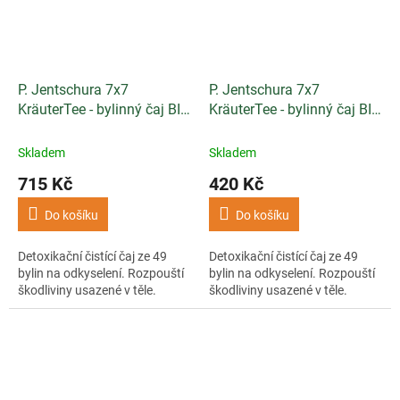
P. Jentschura 7x7
P. Jentschura 7x7
KräuterTee - bylinný čaj BIO
KräuterTee - bylinný čaj BIO
porcovaný 100 sáčků
porcovaný 50 sáčků
Skladem
Skladem
715 Kč
420 Kč
Do košíku
Do košíku
Detoxikační čistící čaj ze 49
Detoxikační čistící čaj ze 49
bylin na odkyselení. Rozpouští
bylin na odkyselení. Rozpouští
škodliviny usazené v těle.
škodliviny usazené v těle.