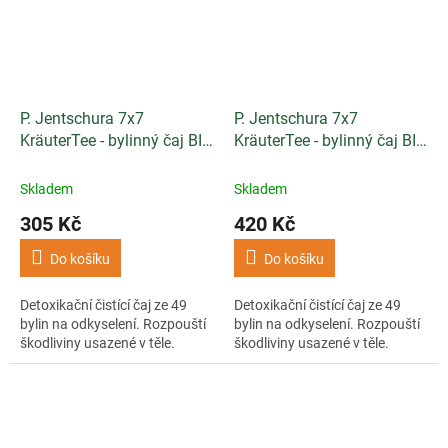
P. Jentschura 7x7
P. Jentschura 7x7
KräuterTee - bylinný čaj BIO
KräuterTee - bylinný čaj BIO
sypaný 100g
porcovaný 50 sáčků
Skladem
Skladem
305 Kč
420 Kč
Do košíku
Do košíku
Detoxikační čistící čaj ze 49
Detoxikační čistící čaj ze 49
bylin na odkyselení. Rozpouští
bylin na odkyselení. Rozpouští
škodliviny usazené v těle.
škodliviny usazené v těle.