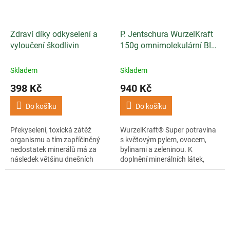
Zdraví díky odkyselení a
P. Jentschura WurzelKraft
vyloučení škodlivin
150g omnimolekulární BIO
potravina
Skladem
Skladem
398 Kč
940 Kč
Do košíku
Do košíku
Překyselení, toxická zátěž
WurzelKraft® Super potravina
organismu a tím zapříčiněný
s květovým pylem, ovocem,
nedostatek minerálů má za
bylinami a zeleninou. K
následek většinu dnešních
doplnění minerálních látek,
civilizačních nemocí.
vitamínů a neutralizaci kyselin.