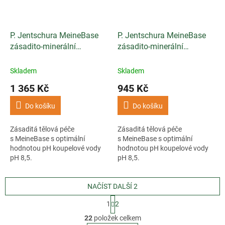
P. Jentschura MeineBase
P. Jentschura MeineBase
zásadito-minerální
zásadito-minerální
koupelová sůl 2750g
koupelová sůl 1500g
Skladem
Skladem
1 365 Kč
945 Kč
Do košíku
Do košíku
Zásaditá tělová péče
Zásaditá tělová péče
s MeineBase s optimální
s MeineBase s optimální
hodnotou pH koupelové vody
hodnotou pH koupelové vody
pH 8,5.
pH 8,5.
NAČÍST DALŠÍ 2
S
1
2
t
O
r
22
položek celkem
v
á