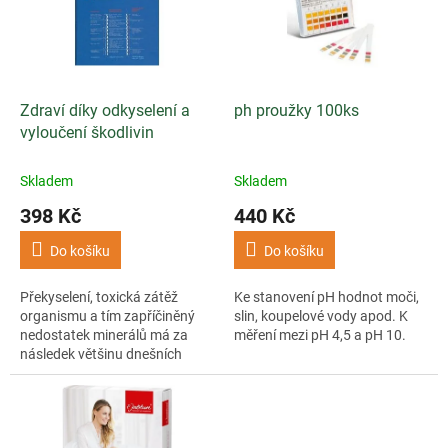
i
r
s
o
p
d
r
u
o
k
d
t
Zdraví díky odkyselení a
ph proužky 100ks
u
ů
vyloučení škodlivin
k
t
Skladem
Skladem
ů
398 Kč
440 Kč
Do košíku
Do košíku
Překyselení, toxická zátěž
Ke stanovení pH hodnot moči,
organismu a tím zapříčiněný
slin, koupelové vody apod. K
nedostatek minerálů má za
měření mezi pH 4,5 a pH 10.
následek většinu dnešních
civilizačních nemocí.