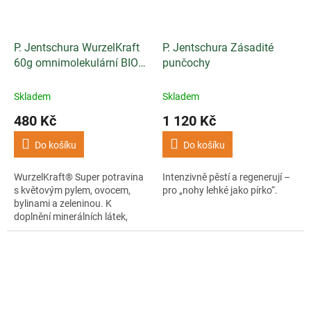
P. Jentschura WurzelKraft
P. Jentschura Zásadité
60g omnimolekulární BIO
punčochy
potravina
Skladem
Skladem
480 Kč
1 120 Kč
Do košíku
Do košíku
WurzelKraft® Super potravina
Intenzivně pěstí a regenerují –
s květovým pylem, ovocem,
pro „nohy lehké jako pírko“.
bylinami a zeleninou. K
doplnění minerálních látek,
vitamínů a neutralizaci kyselin.