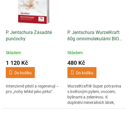
P. Jentschura Zásadité
P. Jentschura WurzelKraft
punčochy
60g omnimolekulární BIO
potravina
Skladem
Skladem
1 120 Kč
480 Kč
Do košíku
Do košíku
Intenzivně pěstí a regenerují –
WurzelKraft® Super potravina
pro „nohy lehké jako pírko“.
s květovým pylem, ovocem,
bylinami a zeleninou. K
doplnění minerálních látek,
vitamínů a neutralizaci kyselin.