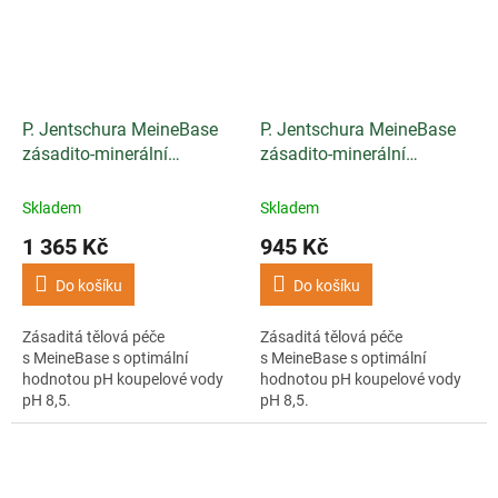
P. Jentschura MeineBase
P. Jentschura MeineBase
zásadito-minerální
zásadito-minerální
koupelová sůl 2750g
koupelová sůl 1500g
Skladem
Skladem
1 365 Kč
945 Kč
Do košíku
Do košíku
Zásaditá tělová péče
Zásaditá tělová péče
s MeineBase s optimální
s MeineBase s optimální
hodnotou pH koupelové vody
hodnotou pH koupelové vody
pH 8,5.
pH 8,5.