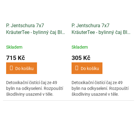
P. Jentschura 7x7
P. Jentschura 7x7
KräuterTee - bylinný čaj BIO
KräuterTee - bylinný čaj BIO
porcovaný 100 sáčků
sypaný 100g
Skladem
Skladem
715 Kč
305 Kč
Do košíku
Do košíku
Detoxikační čistící čaj ze 49
Detoxikační čistící čaj ze 49
bylin na odkyselení. Rozpouští
bylin na odkyselení. Rozpouští
škodliviny usazené v těle.
škodliviny usazené v těle.