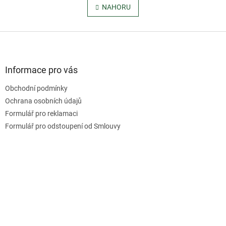
l
NAHORU
n
á
k
o
d
v
Z
a
á
c
á
n
í
p
í
p
a
Informace pro vás
r
t
v
Obchodní podmínky
í
k
Ochrana osobních údajů
y
v
Formulář pro reklamaci
ý
Formulář pro odstoupení od Smlouvy
p
i
s
u