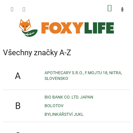
Přejít
NÁKUP
na
obsah
KOŠÍK
Všechny značky A-Z
APOTHECARY S.R.O., F.MOJTU 18, NITRA,
A
SLOVENSKO
BIO BANK CO. LTD. JAPAN
B
BOLOTOV
BYLINKÁŘSTVÍ JUKL