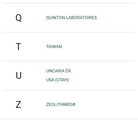
Q
QUINTON LABORATOIRES
T
TAIWAN
UNCARIA ČR
U
USA (UTAH)
Z
ZEOLITHMED®
Z
á
p