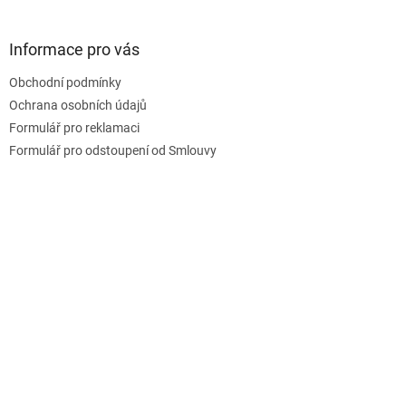
á
á
d
p
a
a
Informace pro vás
c
t
í
Obchodní podmínky
í
p
Ochrana osobních údajů
r
v
Formulář pro reklamaci
k
Formulář pro odstoupení od Smlouvy
y
v
ý
p
i
s
u