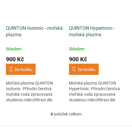
QUINTON Isotonic - mořská
QUINTON Hypertonic -
plazma
mořská plazma
Skladem
Skladem
900 Kč
900 Kč
Do košíku
Do košíku
Mořská plazma QUINTON
Mořská plazma QUINTON
Isotonic. Přírodní čerstvá
Hypertonic. Přírodní čerstvá
mořská voda zpracovaná
mořská voda zpracovaná
studenou mikrofiltrací dle
studenou mikrofiltrací dle
receptury René Quintona.
receptury René Quintona.
6
položek celkem
O
v
l
Z