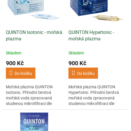
i
r
s
o
p
d
r
u
o
k
d
t
QUINTON Isotonic - mořská
QUINTON Hypertonic -
u
ů
plazma
mořská plazma
k
t
Skladem
Skladem
ů
900 Kč
900 Kč
Do košíku
Do košíku
Mořská plazma QUINTON
Mořská plazma QUINTON
Isotonic. Přírodní čerstvá
Hypertonic. Přírodní čerstvá
mořská voda zpracovaná
mořská voda zpracovaná
studenou mikrofiltrací dle
studenou mikrofiltrací dle
receptury René Quintona.
receptury René Quintona.