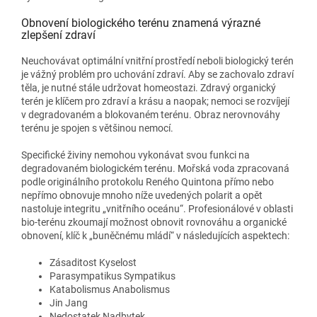
Obnovení biologického terénu znamená výrazné
zlepšení zdraví
Neuchovávat optimální vnitřní prostředí neboli biologický terén
je vážný problém pro uchování zdraví. Aby se zachovalo zdraví
těla, je nutné stále udržovat homeostazi. Zdravý organický
terén je klíčem pro zdraví a krásu a naopak; nemoci se rozvíjejí
v degradovaném a blokovaném terénu. Obraz nerovnováhy
terénu je spojen s většinou nemocí.
Specifické živiny nemohou vykonávat svou funkci na
degradovaném biologickém terénu. Mořská voda zpracovaná
podle originálního protokolu Reného Quintona přímo nebo
nepřímo obnovuje mnoho níže uvedených polarit a opět
nastoluje integritu „vnitřního oceánu“. Profesionálové v oblasti
bio-terénu zkoumají možnost obnovit rovnováhu a organické
obnovení, klíč k „buněčnému mládí“ v následujících aspektech:
Zásaditost Kyselost
Parasympatikus Sympatikus
Katabolismus Anabolismus
Jin Jang
Nedostatek Nadbytek