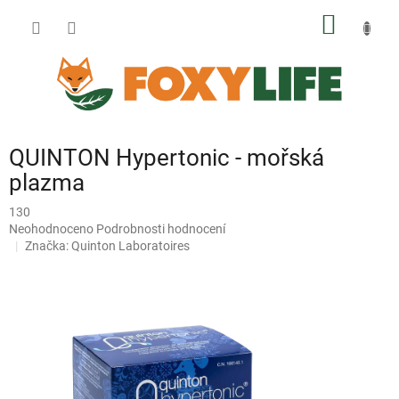
Přejít
NÁKUP
na
obsah
KOŠÍK
QUINTON Hypertonic - mořská
plazma
130
Průměrné
Neohodnoceno
Podrobnosti hodnocení
hodnocení
Značka:
Quinton Laboratoires
produktu
je
0,0
z
5
hvězdiček.