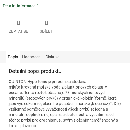
Detailní informace
ZEPTAT SE
SDÍLET
Popis
Hodnocení
Diskuze
Detailní popis produktu
QUINTON Hypertonic je přírodní za studena
mikforiltrovaná mořská voda z planktonových oblastí v
oceánu. Tento roztok obsahuje 78 mořských iontových
minerálů (stopových prvků) v organické koloidní formě, které
jsou výsledkem regulačního působení mořské „biocenózy“. Díky
vzájemné poměrové vyváženosti všech prvků se jedná a
minerální doplněk s nejlepší vstřebatelností a využitím všech
těchto prvků pro organismus. Svým složením téměř shodný s
krevní plazmou.