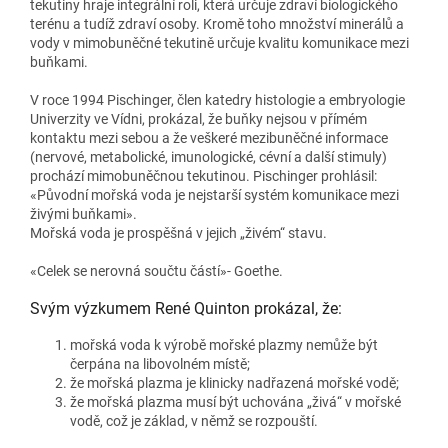
tekutiny hraje integrální roli, která určuje zdraví biologického
terénu a tudíž zdraví osoby. Kromě toho množství minerálů a
vody v mimobuněčné tekutině určuje kvalitu komunikace mezi
buňkami.
V roce 1994 Pischinger, člen katedry histologie a embryologie
Univerzity ve Vídni, prokázal, že buňky nejsou v přímém
kontaktu mezi sebou a že veškeré mezibuněčné informace
(nervové, metabolické, imunologické, cévní a další stimuly)
prochází mimobuněčnou tekutinou. Pischinger prohlásil:
«Původní mořská voda je nejstarší systém komunikace mezi
živými buňkami».
Mořská voda je prospěšná v jejich „živém“ stavu.
«Celek se nerovná součtu částí»- Goethe.
Svým výzkumem René Quinton prokázal, že:
mořská voda k výrobě mořské plazmy nemůže být
čerpána na libovolném místě;
že mořská plazma je klinicky nadřazená mořské vodě;
že mořská plazma musí být uchována „živá“ v mořské
vodě, což je základ, v němž se rozpouští.