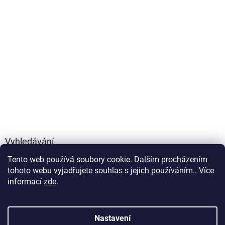
Vyhledávání
Tento web používá soubory cookie. Dalším procházením
HLEDAT
tohoto webu vyjadřujete souhlas s jejich používáním.. Více
informací
zde
.
Vytvořil Shoptet
Nastavení