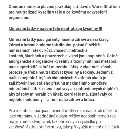
Quinton mořskou plazmu praktikuji střídavě s WurzelKraftem
pro neutralizaci kyselin v těle a celkovému odkyselení
organismu...
..
Minerální látky v našem těle neutralizují kyseliny !!!
Minerální látky jsou garanty našeho zdraví a naší krásy.
Zdraví a krásní budeme tak dlouho, pokud úložiště
minerálních látek
v
kůži,
vla
sech, nehtech a
kostech,
šlachách
a pouzdrech a v krvi jsou naplněná. Četné
anorganické a organické kyseliny a toxiny nutí náš metaboli
mus nepřetržitě si brát minerální látky z
vlastních
zásob,
protože je třeba neutralizovat kyseliny a toxiny. Jedním z
našich nejdůležitějších chemických životních úkolů je
zajišťování neustálého přísunu maximálního množství
minerálních látek z denní potravy a z potravinových doplňků,
aby zásoby minerálních látek, které
tělo
má, zůstávaly co
nejdéle nedotčeny
-
a tím
i
naše zdraví a krása.
Pro metabolismus jsou minerální látky minimálně tak důležité
jako vitamíny. V žádné jiné oblasti výživy nedosáhneme s tak
malým množstvím látek tak ohromných výsledků při
zlepšování zdravotního stavu, jako při využití minerálních látek