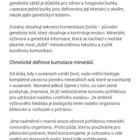
genetická zátěž je důležitá pro zdraví a fungování buňky,
«operace jedné buňky jsou definovány její interakcí s okolím,
nikoliv jejím genetickým kódem».
Oceány obsahují sekvenci homeostaze života – původní
genetický kód, který obsahuje a kontroluje evoluci. Minerální,
výživová a genetická informace, která se nachází v mořské
plazmě, musí „dobít“ mimobuněčnou tekutinu a zvýšit
buněčnou komunikaci.
Chronické definice kumulace minerálů
Od doby, kdy v oceánech vznikl život, naše vnitřní biologie
kompletně závisí na poměru minerálních solí, které se nacházejí
v oceánech. Nicméně jelikož žijeme z toho, co nám země
poskytuje, znamená, že již nedostáváme surovinu potřebnou
pro udržování našeho «vnitřního oceánu». Ze striktně
výživového hlediska je biologický terén našeho organismu
blokován a «ochuzen o potravu».
Jíme nadměrně v marné snaze obnovit potřebnou minerální
rovnováhu organismu. Proto půda, kterou používáme pro
pěstování potravin, které konzumujeme, je ochuzena o celé
spektrum stopových prvků, které tolik potřebujeme.