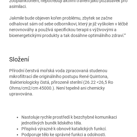
zooplanktonem, nepotřebují aktivní trávení jako požadavek pro
asimilaci.
Jakmile bude objeven kořen problému, zbytek se začne
odhalovat sám od sebe odborníkovi, který je již vyškolen v léčbě
nerovnováhy a používá specifickou terapii s výživovými a
bioenergetickými produkty a tak dosáhne optimálního zdraví.”
Složení
Přírodní čerstvá mořská voda zpracovaná studenou
mikrofiltrací dle originálního postupu René Quintona,
Bakteriologicky čistá, přirozeně sterilní (26.22 <26,5 Ro
Ohms/cm2/cm 45000.). Není tepelně ani chemicky
upravována.
Nastoluje rychle prostředí k bezchybné komunikaci
jednotlivých buněk lidského těla.
Přispívá výrazně k obnově katalických funkcí.
Podporuje tělo ke správné funkci a odolnosti.