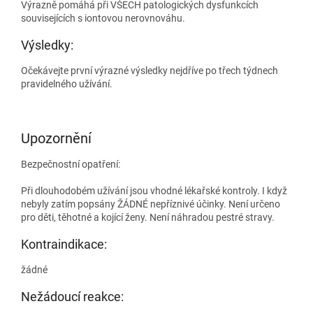
Výrazně pomáhá při VŠECH patologických dysfunkcích
souvisejících s iontovou nerovnováhu.
Výsledky:
Očekávejte první výrazné výsledky nejdříve po třech týdnech
pravidelného užívání.
Upozornění
Bezpečnostní opatření:
Při dlouhodobém užívání jsou vhodné lékařské kontroly. I když
nebyly zatím popsány ŽÁDNÉ nepříznivé účinky. Není určeno
pro děti, těhotné a kojící ženy. Není náhradou pestré stravy.
Kontraindikace:
žádné
Nežádoucí reakce: