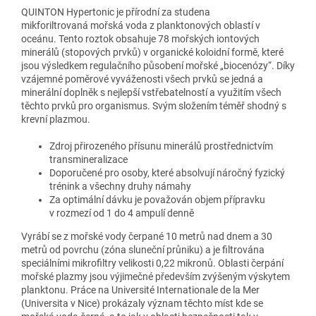
QUINTON Hypertonic je přírodní za studena
mikforiltrovaná mořská voda z planktonových oblastí v
oceánu. Tento roztok obsahuje 78 mořských iontových
minerálů (stopových prvků) v organické koloidní formě, které
jsou výsledkem regulačního působení mořské „biocenózy“. Díky
vzájemné poměrové vyváženosti všech prvků se jedná a
minerální doplněk s nejlepší vstřebatelností a využitím všech
těchto prvků pro organismus. Svým složením téměř shodný s
krevní plazmou.
Zdroj přirozeného přísunu minerálů prostřednictvím
transmineralizace
Doporučené pro osoby, které absolvují náročný fyzický
trénink a všechny druhy námahy
Za optimální dávku je považován objem přípravku
v rozmezí od 1 do 4 ampulí denně
Vyrábí se z mořské vody čerpané 10 metrů nad dnem a 30
metrů od povrchu (zóna sluneční průniku) a je filtrována
speciálními mikrofiltry velikosti 0,22 mikronů. Oblasti čerpání
mořské plazmy jsou výjimečné především zvýšeným výskytem
planktonu. Práce na Université Internationale de la Mer
(Universita v Nice) prokázaly význam těchto míst kde se