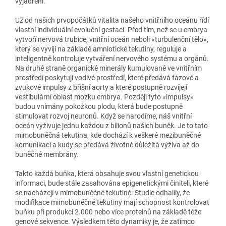
vyjádření.
Už od našich prvopočátků vitalita našeho vnitřního oceánu řídí
vlastní individuální evoluční gestaci. Před tím, než se u embrya
vytvoří nervová trubice, vnitřní oceán neboli «turbulenční tělo»,
který se vyvíjí na základě amniotické tekutiny, reguluje a
inteligentně kontroluje vytváření nervového systému a orgánů.
Na druhé straně organické minerály kumulované ve vnitřním
prostředí poskytují vodivé prostředí, které předává fázové a
zvukové impulsy z břišní aorty a které postupně rozvíjejí
vestibulární oblast mozku embrya. Později tyto «impulsy»
budou vnímány pokožkou plodu, která bude postupně
stimulovat rozvoj neuronů. Když se narodíme, náš vnitřní
oceán vyživuje jednu každou z bilionů našich buněk. Je to tato
mimobuněčná tekutina, kde dochází k veškeré mezibuněčné
komunikaci a kudy se předává životně důležitá výživa až do
buněčné membrány.
Takto každá buňka, která obsahuje svou vlastní genetickou
informaci, bude stále zasahována epigenetickými činiteli, které
se nacházejí v mimobuněčné tekutině. Studie odhalily, že
modifikace mimobuněčné tekutiny mají schopnost kontrolovat
buňku při produkci 2.000 nebo více proteinů na základě téže
genové sekvence. Výsledkem této dynamiky je, že zatímco