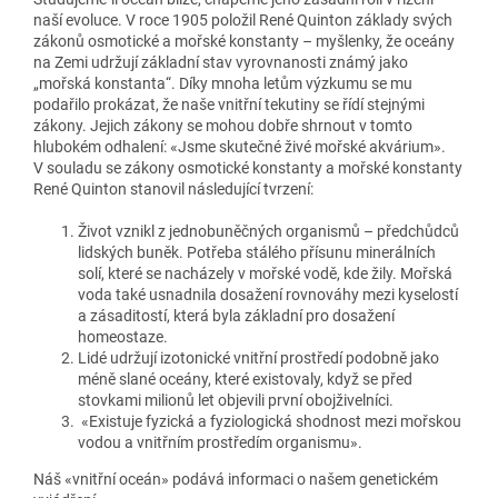
naší evoluce. V roce 1905 položil René Quinton základy svých
zákonů osmotické a mořské konstanty – myšlenky, že oceány
na Zemi udržují základní stav vyrovnanosti známý jako
„mořská konstanta“. Díky mnoha letům výzkumu se mu
podařilo prokázat, že naše vnitřní tekutiny se řídí stejnými
zákony. Jejich zákony se mohou dobře shrnout v tomto
hlubokém odhalení: «Jsme skutečné živé mořské akvárium».
V souladu se zákony osmotické konstanty a mořské konstanty
René Quinton stanovil následující tvrzení:
Život vznikl z jednobuněčných organismů – předchůdců
lidských buněk. Potřeba stálého přísunu minerálních
solí, které se nacházely v mořské vodě, kde žily. Mořská
voda také usnadnila dosažení rovnováhy mezi kyselostí
a zásaditostí, která byla základní pro dosažení
homeostaze.
Lidé udržují izotonické vnitřní prostředí podobně jako
méně slané oceány, které existovaly, když se před
stovkami milionů let objevili první obojživelníci.
«Existuje fyzická a fyziologická shodnost mezi mořskou
vodou a vnitřním prostředím organismu».
Náš «vnitřní oceán» podává informaci o našem genetickém