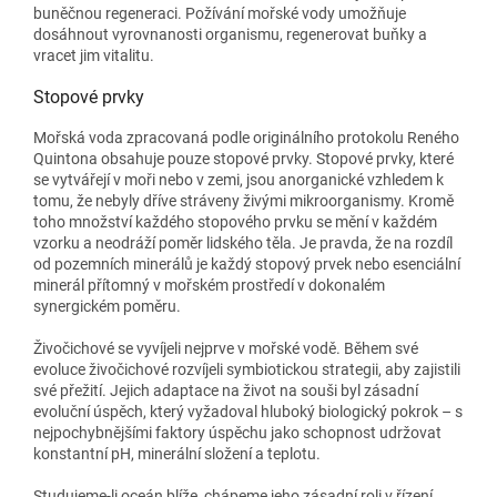
buněčnou regeneraci. Požívání mořské vody umožňuje
dosáhnout vyrovnanosti organismu, regenerovat buňky a
vracet jim vitalitu.
Stopové prvky
Mořská voda zpracovaná podle originálního protokolu Reného
Quintona obsahuje pouze stopové prvky. Stopové prvky, které
se vytvářejí v moři nebo v zemi, jsou anorganické vzhledem k
tomu, že nebyly dříve stráveny živými mikroorganismy. Kromě
toho množství každého stopového prvku se mění v každém
vzorku a neodráží poměr lidského těla. Je pravda, že na rozdíl
od pozemních minerálů je každý stopový prvek nebo esenciální
minerál přítomný v mořském prostředí v dokonalém
synergickém poměru.
Živočichové se vyvíjeli nejprve v mořské vodě. Během své
evoluce živočichové rozvíjeli symbiotickou strategii, aby zajistili
své přežití. Jejich adaptace na život na souši byl zásadní
evoluční úspěch, který vyžadoval hluboký biologický pokrok – s
nejpochybnějšími faktory úspěchu jako schopnost udržovat
konstantní pH, minerální složení a teplotu.
Studujeme-li oceán blíže, chápeme jeho zásadní roli v řízení