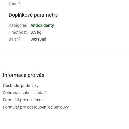
žádné
Doplňkové parametry
Kategorie
:
Antioxidanty
Hmotnost
:
0.5 kg
Balení
:
30x10ml
Z
á
p
a
Informace pro vás
t
Obchodní podmínky
í
Ochrana osobních údajů
Formulář pro reklamaci
Formulář pro odstoupení od Smlouvy