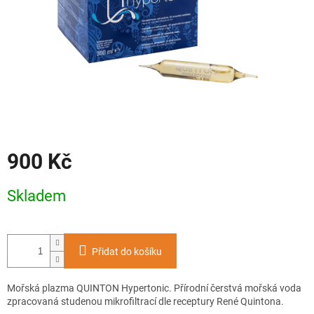
900 Kč
Měrná
Skladem
cena:
Přidat do košíku
Mořská plazma QUINTON Hypertonic. Přírodní čerstvá mořská voda
zpracovaná studenou mikrofiltrací dle receptury René Quintona.