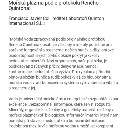
Mořská plazma podle protokolu Reného
Quintona:
Francisco Javier Coll, ředitel Laboratoří Quinton
Internacional S.L.:
“Mořská voda zpracovaná podle originálního protokolu
Reného Quintona obsahuje všechny minerály potřebné pro
správné fungování a regeneraci našich buněk a díky iontové
biodostupnosti svých prvků dokáže pokrýt jakýkoliv
nedostatek minerálů. Náš organismus, naše pokožka, je
poškozován z různých příčin: dehydratace, nemoci,
kontaminace, nedostatečná výživa. Pro rychlou a přírodní
obnovu složení buněk a tudíž pokožky až do hloubky pitná
mořská voda vrací buněčnému systému vyrovnanost a vitalitu
a regeneruje jej.
Voda je univerzální molekulární a energetické rozpouštědlo par
excellence; „nezapomíná“ informace, které se v ní rozpustí.
Minerály, organické složeniny a genetický materiál uložený v
mořské plazmě tvoří biologickou informační matrici, která nám
pomáhá při stavech nedostatku a buněčné detoxikace.
Podobnost mezi krví a mořskou vodou umožňuje kompletní