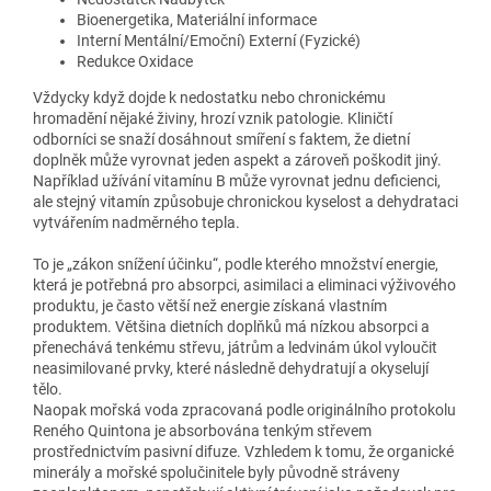
Bioenergetika, Materiální informace
Interní Mentální/Emoční) Externí (Fyzické)
Redukce Oxidace
Vždycky když dojde k nedostatku nebo chronickému
hromadění nějaké živiny, hrozí vznik patologie. Kliničtí
odborníci se snaží dosáhnout smíření s faktem, že dietní
doplněk může vyrovnat jeden aspekt a zároveň poškodit jiný.
Například užívání vitamínu B může vyrovnat jednu deficienci,
ale stejný vitamín způsobuje chronickou kyselost a dehydrataci
vytvářením nadměrného tepla.
To je „zákon snížení účinku“, podle kterého množství energie,
která je potřebná pro absorpci, asimilaci a eliminaci výživového
produktu, je často větší než energie získaná vlastním
produktem. Většina dietních doplňků má nízkou absorpci a
přenechává tenkému střevu, játrům a ledvinám úkol vyloučit
neasimilované prvky, které následně dehydratují a okyselují
tělo.
Naopak mořská voda zpracovaná podle originálního protokolu
Reného Quintona je absorbována tenkým střevem
prostřednictvím pasivní difuze. Vzhledem k tomu, že organické
minerály a mořské spolučinitele byly původně stráveny