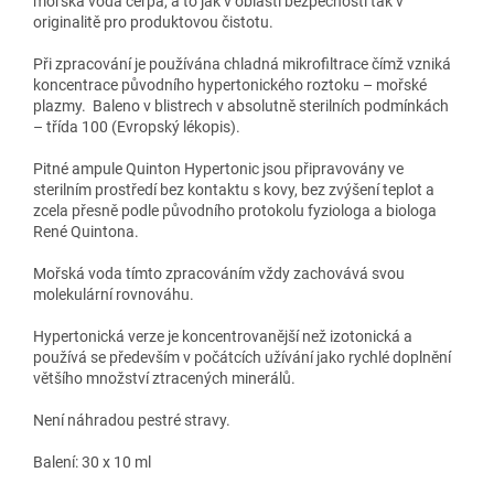
mořská voda čerpá, a to jak v oblasti bezpečnosti tak v
originalitě pro produktovou čistotu.
Při zpracování je používána chladná mikrofiltrace čímž vzniká
koncentrace původního hypertonického roztoku – mořské
plazmy. Baleno v blistrech v absolutně sterilních podmínkách
– třída 100 (Evropský lékopis).
Pitné ampule Quinton Hypertonic jsou připravovány ve
sterilním prostředí bez kontaktu s kovy, bez zvýšení teplot a
zcela přesně podle původního protokolu fyziologa a biologa
René Quintona.
Mořská voda tímto zpracováním vždy zachovává svou
molekulární rovnováhu.
Hypertonická verze je koncentrovanější než izotonická a
používá se především v počátcích užívání jako rychlé doplnění
většího množství ztracených minerálů.
Není náhradou pestré stravy.
Balení: 30 x 10 ml