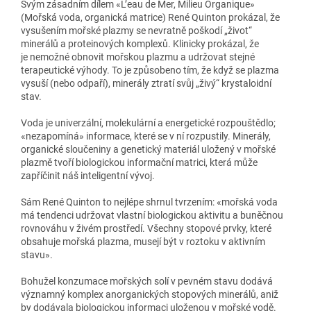
Svým zásadním dílem «L’eau de Mer, Milieu Organique»
(Mořská voda, organická matrice) René Quinton prokázal, že
vysušením mořské plazmy se nevratně poškodí „život“
minerálů a proteinových komplexů. Klinicky prokázal, že
je nemožné obnovit mořskou plazmu a udržovat stejné
terapeutické výhody. To je způsobeno tím, že když se plazma
vysuší (nebo odpaří), minerály ztratí svůj „živý“ krystaloidní
stav.
Voda je univerzální, molekulární a energetické rozpouštědlo;
«nezapomíná» informace, které se v ní rozpustily. Minerály,
organické sloučeniny a genetický materiál uložený v mořské
plazmě tvoří biologickou informační matrici, která může
zapříčinit náš inteligentní vývoj.
Sám René Quinton to nejlépe shrnul tvrzením: «mořská voda
má tendenci udržovat vlastní biologickou aktivitu a buněčnou
rovnováhu v živém prostředí. Všechny stopové prvky, které
obsahuje mořská plazma, musejí být v roztoku v aktivním
stavu».
Bohužel konzumace mořských solí v pevném stavu dodává
významný komplex anorganických stopových minerálů, aniž
by dodávala biologickou informaci uloženou v mořské vodě.