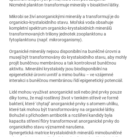
Nicméně plankton transformuje minerály v bioaktivní látky.
Mikrobi se živí anorganickými minerály a transformují je do
organicko-krystaloidního stavu. Mořská voda obsahuje
kompletní spektrum organicko-krystaloidních minerálů
transformovaných triliony jednotek zooplanktonu a
fytoplanktonu (např. mikroroganismy).
Organické minerály nejsou disponibilní na buněčné úrovni a
musejí být transformovány do krystaloidního stavu, aby mohly
projít buněčnou membránou a tak kontrolovat buněčnou
aktivitu. Minerální krystaloidy jsou biodisponibilní na
epigenetické úrovni uvnitř a mimo buňku – ve vzájemné
interakci s buněčnou membránou řídí epigenetický potenciál.
Lidé mohou využívat anorganické soli nebo jiné prvky pouze
díky tomu, že mají rostlinný život v tenkém střevě ve formě
bakterií, které ‘chytají’ anorganické prvky s atomem uhlíku,
které tak mohou být transformovány na organické látky.
Bohužel s příchodem antibiotik a rozšíření kandidy byla
kapacita střevní flóry transformovat anorganické prvky do
organického stavu významně narušena.
Synergetická matrice krystaloidních minerálů mimobuněčné