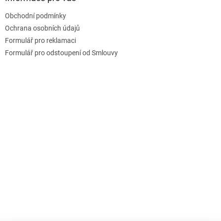
c
t
í
Obchodní podmínky
í
p
Ochrana osobních údajů
r
v
Formulář pro reklamaci
k
Formulář pro odstoupení od Smlouvy
y
v
ý
p
i
s
u