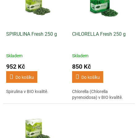
i
r
s
o
p
d
r
u
o
k
d
t
SPIRULINA Fresh 250 g
CHLORELLA Fresh 250 g
u
ů
k
t
Skladem
Skladem
ů
952 Kč
850 Kč
Do košíku
Do košíku
Spirulina v BIO kvalitě.
Chlorella (Chlorella
pyrenoidosa) v BIO kvalitě.