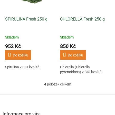
SPIRULINA Fresh 250 g
CHLORELLA Fresh 250 g
Skladem
Skladem
952 Kč
850 Kč
Do košíku
Do košíku
Spirulina v BIO kvalitě.
Chlorella (Chlorella
pyrenoidosa) v BIO kvalitě.
4
položek celkem
O
v
l
Z
á
á
d
p
a
a
Informace pro vás