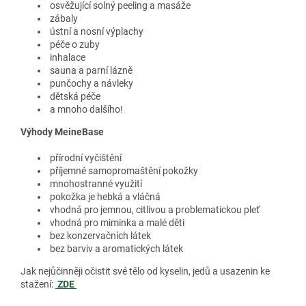
osvěžující solný peeling a masáže
zábaly
ústní a nosní výplachy
péče o zuby
inhalace
sauna a parní lázně
punčochy a návleky
dětská péče
a mnoho dalšího!
Výhody MeineBase
přírodní vyčištění
příjemné samopromaštění pokožky
mnohostranné využití
pokožka je hebká a vláčná
vhodná pro jemnou, citlivou a problematickou pleť
vhodná pro miminka a malé děti
bez konzervačních látek
bez barviv a aromatických látek
Jak nejůčinněji očistit své tělo od kyselin, jedů a usazenin ke
stažení:
ZDE