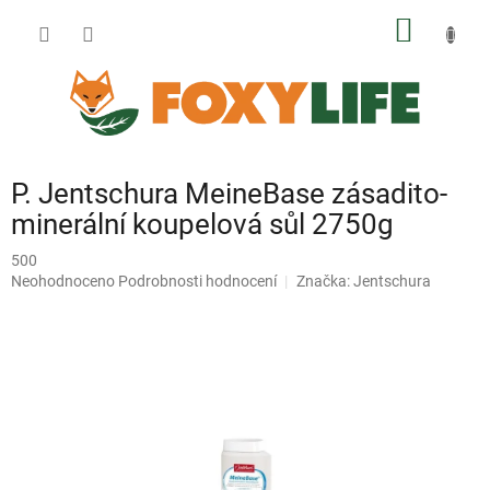
Přejít
NÁKUP
na
obsah
KOŠÍK
P. Jentschura MeineBase zásadito-
minerální koupelová sůl 2750g
500
Průměrné
Neohodnoceno
Podrobnosti hodnocení
Značka:
Jentschura
hodnocení
produktu
je
0,0
z
5
hvězdiček.