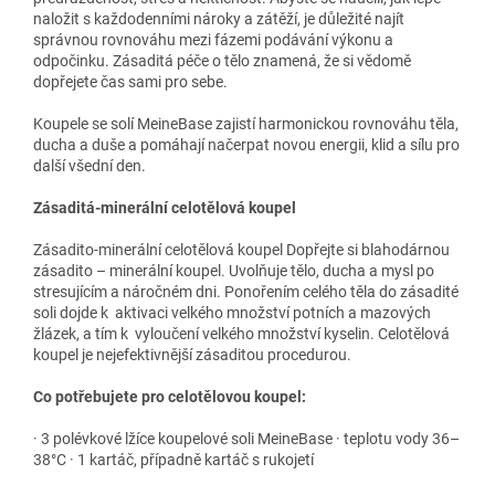
naložit s každodenními nároky a zátěží, je důležité najít
správnou rovnováhu mezi fázemi podávání výkonu a
odpočinku. Zásaditá péče o tělo znamená, že si vědomě
dopřejete čas sami pro sebe.
Koupele se solí MeineBase zajistí harmonickou rovnováhu těla,
ducha a duše a pomáhají načerpat novou energii, klid a sílu pro
další všední den.
Zásaditá-minerální celotělová koupel
Zásadito-minerální celotělová koupel Dopřejte si blahodárnou
zásadito – minerální koupel. Uvolňuje tělo, ducha a mysl po
stresujícím a náročném dni. Ponořením celého těla do zásadité
soli dojde k aktivaci velkého množství potních a mazových
žlázek, a tím k vyloučení velkého množství kyselin. Celotělová
koupel je nejefektivnější zásaditou procedurou.
Co potřebujete pro celotělovou koupel:
· 3 polévkové lžíce koupelové soli MeineBase · teplotu vody 36–
38°C · 1 kartáč, případně kartáč s rukojetí