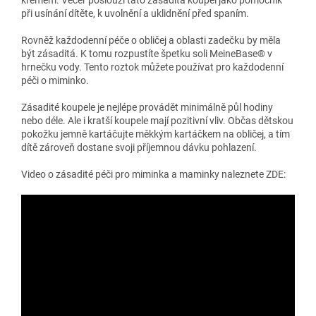
krémem. Večer poslouží tato zásaditá koupel jako pomocník
při usínání dítěte, k uvolnění a uklidnění před spaním.
Rovněž každodenní péče o obličej a oblasti zadečku by měla
být zásaditá. K tomu rozpustíte špetku soli MeineBase® v
hrnečku vody. Tento roztok můžete používat pro každodenní
péči o miminko.
Zásadité koupele je nejlépe provádět minimálně půl hodiny
nebo déle. Ale i kratší koupele mají pozitivní vliv. Občas dětskou
pokožku jemně kartáčujte měkkým kartáčkem na obličej, a tím
dítě zároveň dostane svoji příjemnou dávku pohlazení.
Video o zásadité péči pro miminka a maminky naleznete ZDE: