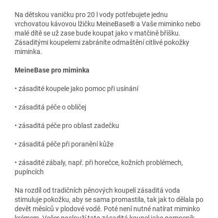
Na dětskou vaničku pro 20 l vody potřebujete jednu
vrchovatou kávovou lžičku MeineBase® a Vaše miminko nebo
malé dítě se už zase bude koupat jako v matčině bříšku.
Zásaditými koupelemi zabráníte odmaštění citlivé pokožky
miminka.
MeineBase pro miminka
• zásadité koupele jako pomoc při usínání
• zásaditá péče o obličej
• zásaditá péče pro oblast zadečku
• zásaditá péče při poranění kůže
• zásadité zábaly, např. při horečce, kožních problémech,
pupíncích
Na rozdíl od tradičních pěnových koupelí zásaditá voda
stimuluje pokožku, aby se sama promastila, tak jak to dělala po
devět měsíců v plodové vodě. Poté není nutné natírat miminko