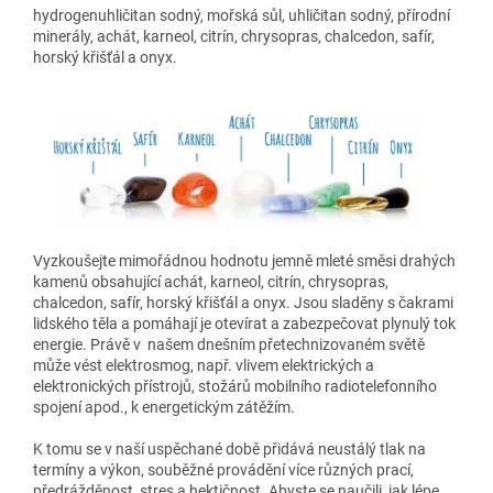
hydrogenuhličitan sodný, mořská sůl, uhličitan sodný, přírodní
minerály, achát, karneol, citrín, chrysopras, chalcedon, safír,
horský křišťál a onyx.
Vyzkoušejte mimořádnou hodnotu jemně mleté směsi drahých
kamenů obsahující achát, karneol, citrín, chrysopras,
chalcedon, safír, horský křišťál a onyx. Jsou sladěny s čakrami
lidského těla a pomáhají je otevírat a zabezpečovat plynulý tok
energie. Právě v našem dnešním přetechnizovaném světě
může vést elektrosmog, např. vlivem elektrických a
elektronických přístrojů, stožárů mobilního radiotelefonního
spojení apod., k energetickým zátěžím.
K tomu se v naší uspěchané době přidává neustálý tlak na
termíny a výkon, souběžné provádění více různých prací,
předrážděnost, stres a hektičnost. Abyste se naučili, jak lépe