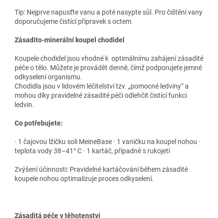
Tip: Nejprve napusťte vanu a poté nasypte sůl. Pro čištění vany
doporučujeme čistící přípravek s octem
Zásadito-minerální koupel chodidel
Koupele chodidel jsou vhodné k optimálnímu zahájení zásadité
péče o tělo. Můžete je provádět denně, čímž podporujete jemné
odkyselení organismu.
Chodidla jsou v lidovém léčitelství tzv. „pomocné ledviny“ a
mohou díky pravidelné zásadité péči odlehčit čistící funkci
ledvin.
Co potřebujete:
· 1 čajovou lžičku soli MeineBase · 1 vaničku na koupel nohou ·
teplota vody 38–41° C · 1 kartáč, případně s rukojetí
Zvýšení účinnosti: Pravidelné kartáčování během zásadité
koupele nohou optimalizuje proces odkyselení.
Zásaditá péče v těhotenství