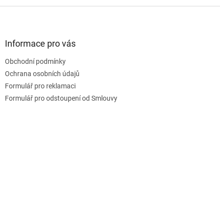
Z
á
p
a
Informace pro vás
t
Obchodní podmínky
í
Ochrana osobních údajů
Formulář pro reklamaci
Formulář pro odstoupení od Smlouvy