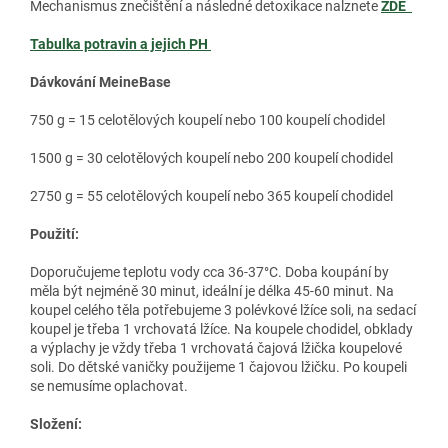
Mechanismus znečištění a následné detoxikace nalznete
ZDE
Tabulka potravin a jejich PH
Dávkování MeineBase
750 g = 15 celotělových koupelí nebo 100 koupelí chodidel
1500 g = 30 celotělových koupelí nebo 200 koupelí chodidel
2750 g = 55 celotělových koupelí nebo 365 koupelí chodidel
Použití:
Doporučujeme teplotu vody cca 36-37°C. Doba koupání by
měla být nejméně 30 minut, ideální je délka 45-60 minut. Na
koupel celého těla potřebujeme 3 polévkové lžíce soli, na sedací
koupel je třeba 1 vrchovatá lžíce. Na koupele chodidel, obklady
a výplachy je vždy třeba 1 vrchovatá čajová lžička koupelové
soli. Do dětské vaničky použijeme 1 čajovou lžičku. Po koupeli
se nemusíme oplachovat.
Složení: