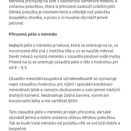
Miminka přicházejí na svět s nádhernou sametově měkkou a
voňavou pokožkou, která si přirozeně zaslouží zvláštní péči.
Dětská pokožka je mnohem tenčí a citlivější než pokožka
dospělého člověka, a proto o ni musíme obzvlášť jemně
pečovat.
Přirozená péče o miminko
Nejlepší péče o miminko je taková, která se orientuje na to, co
novorozené dítě zná z matčina těla a co se naučilo milovat.
Devět měsíců vyrůstá miminko v zásadité plodové vodě matky.
Přesně na to se orientuje zásaditá péče o tělo s hodnotou pH
od 8 – 8,5.
Zásadito-minerální koupelová sůl MeineBase® se vyznačuje
nejen zásaditou hodnotou pH, nýbrž i speciální kombinací
minerálních látek a cenným obohacením o osm jemně mletých
drahých kamenů. Neobsahuje žádná barviva, vonné ani
konzervační látky a má certifikát BDIH.
Tato zásaditá péče o miminko je nejen přirozená, ale také
obzvlášť jemná a dobře snášená citlivou dětskou pokožkou.
Tak se bude Vaše miminko od počátku cítit ve své kůži dobře a
bezpečně.