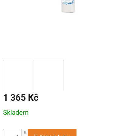
1 365 Kč
Měrná
Skladem
cena: