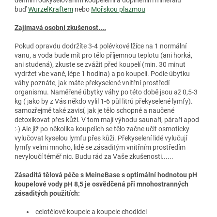
buď
WurzelKraftem
nebo
Mořskou plazmou
Zajímavá osobní zkušenost....
Pokud opravdu dodržíte 3-4 polévkové lžíce na 1 normální
vanu, a voda bude mít pro tělo příjemnou teplotu (ani horká,
ani studená), zkuste se zvážit před koupelí (min. 30 minut
vydržet vbe vaně, lépe 1 hodina) a po koupeli. Podle úbytku
váhy poznáte, jak máte překyselené vnitřní prostředí
organismu. Naměřené úbytky váhy po této době jsou až 0,5-3
kg ( jako by z Vás někdo vylil 1-6 půl litrů překyselené lymfy).
samozřejmě také zavisí, jak je tělo schopné a naučené
detoxikovat přes kůži. V tom mají výhodu saunaři, páraři apod
:-) Ale již po několika koupelích se tělo začne učit osmoticky
vylučovat kyselou lymfu přes kůži. Překyselení lidé vylučují
lymfy velmi mnoho, lidé se zásaditým vnitřním prostředím
nevyloučí téměř nic. Budu rád za Vaše zkušenosti......
Zásaditá tělová péče s MeineBase s optimální hodnotou pH
koupelové vody pH 8,5 je osvědčená při mnohostranných
zásaditých použitích:
celotělové koupele a koupele chodidel