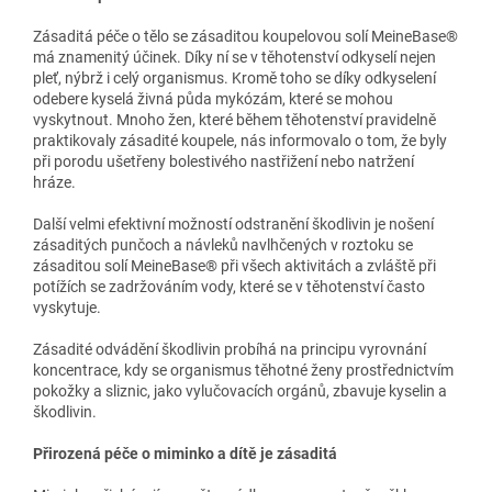
Zásaditá péče o tělo se zásaditou koupelovou solí MeineBase®
má znamenitý účinek. Díky ní se v těhotenství odkyselí nejen
pleť, nýbrž i celý organismus. Kromě toho se díky odkyselení
odebere kyselá živná půda mykózám, které se mohou
vyskytnout. Mnoho žen, které během těhotenství pravidelně
praktikovaly zásadité koupele, nás informovalo o tom, že byly
při porodu ušetřeny bolestivého nastřižení nebo natržení
hráze.
Další velmi efektivní možností odstranění škodlivin je nošení
zásaditých punčoch a návleků navlhčených v roztoku se
zásaditou solí MeineBase® při všech aktivitách a zvláště při
potížích se zadržováním vody, které se v těhotenství často
vyskytuje.
Zásadité odvádění škodlivin probíhá na principu vyrovnání
koncentrace, kdy se organismus těhotné ženy prostřednictvím
pokožky a sliznic, jako vylučovacích orgánů, zbavuje kyselin a
škodlivin.
Přirozená péče o miminko a dítě je zásaditá