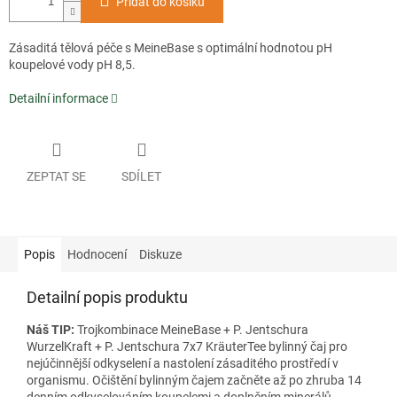
Přidat do košíku
Zásaditá tělová péče s MeineBase s optimální hodnotou pH
koupelové vody pH 8,5.
Detailní informace
ZEPTAT SE
SDÍLET
Popis
Hodnocení
Diskuze
Detailní popis produktu
Náš TIP:
Trojkombinace MeineBase + P. Jentschura
WurzelKraft + P. Jentschura 7x7 KräuterTee bylinný čaj pro
nejúčinnější odkyselení a nastolení zásaditého prostředí v
organismu. Očištění bylinným čajem začněte až po zhruba 14
denním odkyselováním koupelemi a doplněním minerálů