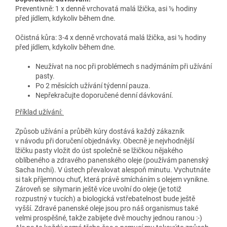
Preventivně: 1 x denně vrchovatá malá lžička, asi ½ hodiny
před jídlem, kdykoliv během dne.
Očistná kůra: 3-4 x denně vrchovatá malá lžička, asi ½ hodiny
před jídlem, kdykoliv během dne.
Neužívat na noc při problémech s nadýmáním při užívání
pasty.
Po 2 měsících užívání týdenní pauza.
Nepřekračujte doporučené denní dávkování.
Příklad užívání:
Způsob užívání a průběh kúry dostává každý zákazník
v návodu při doručení objednávky. Obecně je nejvhodnější
lžičku pasty vložit do úst společně se lžičkou nějakého
oblíbeného a zdravého panenského oleje (používám panenský
Sacha Inchi). V ústech převalovat alespoň minutu. Vychutnáte
si tak příjemnou chuť, která právě smícháním s olejem vynikne.
Zároveň se silymarin ještě více uvolní do oleje (je totiž
rozpustný v tucích) a biologická vstřebatelnost bude ještě
vyšší. Zdravé panenské oleje jsou pro náš organismus také
velmi prospěšné, takže zabijete dvě mouchy jednou ranou :-)