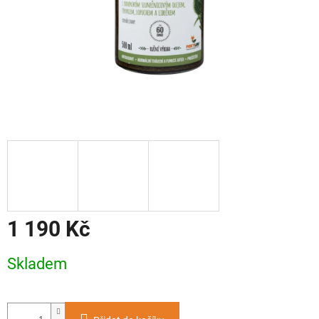
1 190 Kč
Měrná
Skladem
cena: