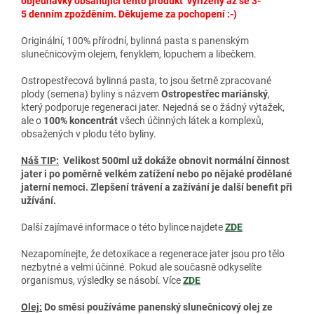
objednávky obsahující tento produkt vyřízeny až se 3-
5 denním zpožděním. Děkujeme za pochopení :-)
Originální, 100% přírodní, bylinná pasta s panenským
slunečnicovým olejem, fenyklem, lopuchem a libečkem.
Ostropestřecová bylinná pasta, to jsou šetrně zpracované
plody (semena) byliny s názvem
Ostropestřec mariánský
,
který podporuje regeneraci jater. Nejedná se o žádný výtažek,
ale o
100% koncentrát
všech účinných látek a komplexů,
obsažených v plodu této byliny.
Náš TIP:
Velikost 500ml už dokáže obnovit normální činnost
jater i po poměrně velkém zatížení nebo po nějaké prodělané
jaterní nemoci. Zlepšení trávení a zažívání je další benefit při
užívání.
Další zajímavé informace o této bylince najdete
ZDE
Nezapomínejte, že detoxikace a regenerace jater jsou pro tělo
nezbytné a velmi účinné. Pokud ale současně odkyselíte
organismus, výsledky se násobí. Více
ZDE
Olej:
Do směsi používáme panenský slunečnicový olej ze