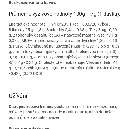
Bez konzervantů a barviv.
Průměrné výživové hodnoty 100g – 7g (1 dávka):
Energetická hodnota 1194 kj/285,1 kcal - 83,6/20 kj/kcal.
Bílkoviny 25 g - 1,8 g, Sacharidy 5,4 g - 0,38 g, Tuky 8,4g - 0,59
g. Z toho tuky obsahující: SAFA nasycené mastné kyseliny 1 g -
0,07 g. MUFA - mononenasycené mastné kyseliny 1,8 g - 0,13
g. PUFA - vícenásobně nenasycené mastné kyseliny 5,5 g - 0,39
g, z toho tuky obsahující kyselinu alfa-linolenovou (omega -3)
0,2 g - 0,01 g, z toho tuky obsahující kyselinu linolovou (omega
-6) 5,2 g - 0,36 g. Cholesterol – neobsahuje. Vláknina dietní 46
g - 3,2 g, Sodík 0,009 g - 0,0006 g Vitamín E (alfa-tokoferol ) 6 g
- 0,42 g (3,5% DDD).
Užívání
Ostropestřecová bylinná pasta
je určena k přímé konzumaci,
můžete ji použít samotnou, do müsli, jogurtu, nebo do jiných
pokrmů, dle vlastního uvážení.
Doporučené dávkování: