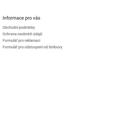
Z
á
p
a
Informace pro vás
t
Obchodní podmínky
í
Ochrana osobních údajů
Formulář pro reklamaci
Formulář pro odstoupení od Smlouvy