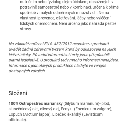
nutričním nebo fyziologickým účinkem, obsažených v
potravině samostatně nebo v kombinaci, určená k přímé
spotřebě v malých odměřených množstvích. Nemá
vlastnosti prevence, ošetřování, léčby nebo vyléčení
lidských onemocnění. Není určeno jako náhrada pestré
stravy.
Na základě nařízení EU č. 432/2012 nesmíme u produktů
uvádět žádná zdravotní tvrzení, která by odkazovala na jejich
léčivé účinky. Původní informativní texty jsme přizpůsobili
platné legislativě. U produktů tedy mnoho informací nenajdete.
Informace o jednotlivých produktech hledejte ve veřejně
dostupných zdrojích.
Složení
100% Ostropestřec mariánský
(Silybum marianum)- plod,
slunečnicový olej, olivový olej, Fenykl (Foeniculum vulgare),
Lopuch (Arctium lappa), Libeček lékařský (Levisticum
officinale).