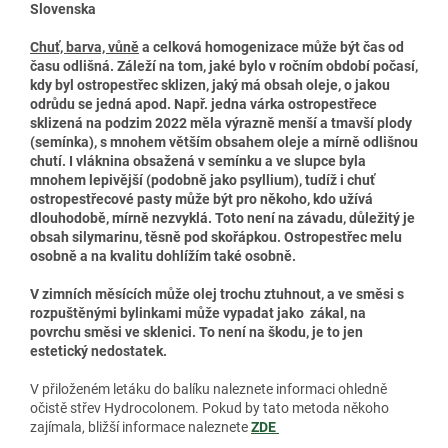
Slovenska
Chuť, barva, vůně
a celková homogenizace může být čas od
času odlišná. Záleží na tom, jaké bylo v ročním období počasí,
kdy byl ostropestřec sklizen, jaký má obsah oleje, o jakou
odrůdu se jedná apod. Např. jedna várka ostropestřece
sklizená na podzim 2022 měla výrazně menší a tmavší plody
(semínka), s mnohem větším obsahem oleje a mírně odlišnou
chutí. I vláknina obsažená v semínku a ve slupce byla
mnohem lepivější (podobně jako psyllium), tudíž i chuť
ostropestřecové pasty může být pro někoho, kdo užívá
dlouhodobě, mírně nezvyklá. Toto není na závadu, důležitý je
obsah silymarinu, těsně pod skořápkou. Ostropestřec melu
osobně a na kvalitu dohlížím také osobně.
V zimních měsících může olej trochu ztuhnout, a ve směsi s
rozpuštěnými bylinkami může vypadat jako zákal, na
povrchu směsi ve sklenici. To není na škodu, je to jen
estetický nedostatek.
V přiloženém letáku do balíku naleznete informaci ohledně
očistě střev Hydrocolonem. Pokud by tato metoda někoho
zajímala, bližší informace naleznete
ZDE