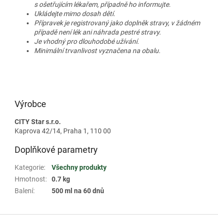
s ošetřujícím lékařem, případně ho informujte.
Ukládejte mimo dosah dětí.
Přípravek je registrovaný jako doplněk stravy, v žádném
případě není lék ani náhrada pestré stravy.
Je vhodný pro dlouhodobé užívání.
Minimální trvanlivost vyznačena na obalu.
Výrobce
CITY Star s.r.o.
Kaprova 42/14, Praha 1, 110 00
Doplňkové parametry
Kategorie
:
Všechny produkty
Hmotnost
:
0.7 kg
Balení
:
500 ml na 60 dnů