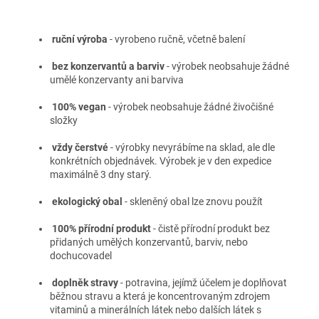
ruční výroba
-
vyrobeno ručně, včetně balení
bez konzervantů a barviv
- v
ýrobek neobsahuje žádné
umělé konzervanty ani barviva
100% vegan
- v
ýrobek neobsahuje žádné živočišné
složky
vždy čerstvé
- v
ýrobky nevyrábíme na sklad, ale dle
konkrétních objednávek. Výrobek je v den expedice
maximálně 3 dny starý.
ekologický obal
- s
kleněný obal lze znovu použít
100% přírodní produkt
- č
istě přírodní produkt bez
přidaných umělých konzervantů, barviv, nebo
dochucovadel
doplněk stravy
- potravina, jejímž účelem je doplňovat
běžnou stravu a která je koncentrovaným zdrojem
vitaminů a minerálních látek nebo dalších látek s