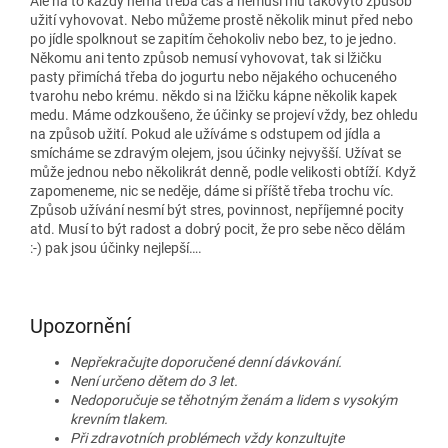
Ale na to každý nemá třeba čas a nemusí mu takovýto způsob
užití vyhovovat. Nebo můžeme prostě několik minut před nebo
po jídle spolknout se zapitím čehokoliv nebo bez, to je jedno.
Někomu ani tento způsob nemusí vyhovovat, tak si lžičku
pasty přimíchá třeba do jogurtu nebo nějakého ochuceného
tvarohu nebo krému. někdo si na lžičku kápne několik kapek
medu. Máme odzkoušeno, že účinky se projeví vždy, bez ohledu
na způsob užití. Pokud ale užíváme s odstupem od jídla a
smícháme se zdravým olejem, jsou účinky nejvyšší. Užívat se
může jednou nebo několikrát denně, podle velikosti obtíží. Když
zapomeneme, nic se neděje, dáme si příště třeba trochu víc.
Způsob užívání nesmí být stres, povinnost, nepříjemné pocity
atd. Musí to být radost a dobrý pocit, že pro sebe něco dělám
:-) pak jsou účinky nejlepší….
Upozornění
Nepřekračujte doporučené denní dávkování.
Není určeno dětem do 3 let.
Nedoporučuje se těhotným ženám a lidem s vysokým
krevním tlakem.
Při zdravotních problémech vždy konzultujte