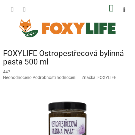
Přejít
NÁKUP
na
obsah
KOŠÍK
FOXYLIFE Ostropestřecová bylinná
pasta 500 ml
447
Průměrné
Neohodnoceno
Podrobnosti hodnocení
Značka:
FOXYLIFE
hodnocení
produktu
je
0,0
z
5
hvězdiček.