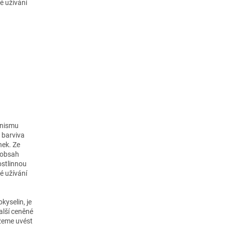
é užívání
anismu
o barviva
nek. Ze
 obsah
ostlinnou
é užívání
kyselin, je
alší ceněné
ůžeme uvést