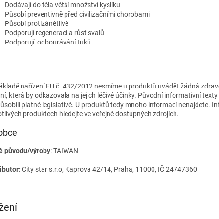
Dodávají do těla větší množství kyslíku
Působí preventivně před civilizačními chorobami
Působí protizánětlivě
Podporují regeneraci a růst svalů
Podporují odbourávání tuků
ákladě nařízení EU č. 432/2012 nesmíme u produktů uvádět žádná zdrav
ní, která by odkazovala na jejich léčivé účinky. Původní informativní texty
působili platné legislativě. U produktů tedy mnoho informací nenajdete. I
otlivých produktech hledejte ve veřejně dostupných zdrojích.
obce
 původu/výroby
: TAIWAN
ibutor:
City star s.r.o, Kaprova 42/14, Praha, 11000, IČ 24747360
žení