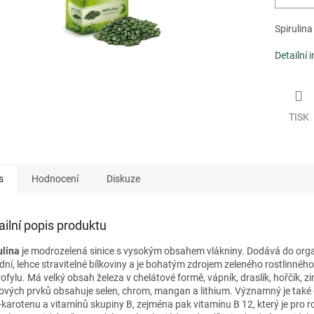
Spirulina
Detailní 
TISK
s
Hodnocení
Diskuze
ailní popis produktu
ulina
je modrozelená sinice s vysokým obsahem vlákniny. Dodává do or
odní, lehce stravitelné bílkoviny a je bohatým zdrojem zeleného rostlinnéh
ofylu. Má velký obsah železa v chelátové formě, vápník, draslík, hořčík, zi
ových prvků obsahuje selen, chrom, mangan a lithium. Významný je také
-karotenu a vitamínů skupiny B, zejména pak vitamínu B 12, který je pro r