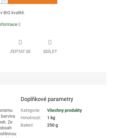
 v BIO kvalitě.
informace
ZEPTAT SE
SDÍLET
Doplňkové parametry
ganismu
Kategorie
:
Všechny produkty
o barviva
Hmotnost
:
1 kg
nek. Ze
Balení
:
250 g
 obsah
ostlinnou