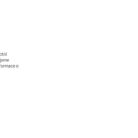
otní
 jsme
nformace o