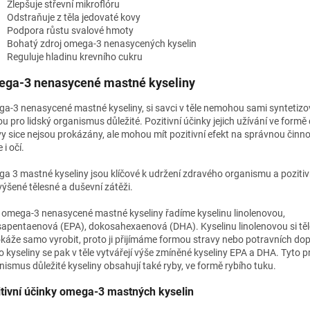
Zlepšuje střevní mikroflóru
Odstraňuje z těla jedovaté kovy
Podpora růstu svalové hmoty
Bohatý zdroj omega-3 nenasycených kyselin
Reguluje hladinu krevního cukru
ga-3 nenasycené mastné kyseliny
a-3 nenasycené mastné kyseliny, si savci v těle nemohou sami syntetizo
ou pro lidský organismus důležité. Pozitivní účinky jejich užívání ve form
vy sice nejsou prokázány, ale mohou mít pozitivní efekt na správnou činn
 i očí.
a 3 mastné kyseliny jsou klíčové k udržení zdravého organismu a pozitiv
výšené tělesné a duševní zátěži.
 omega-3 nenasycené mastné kyseliny řadíme kyselinu linolenovou,
sapentaenová (EPA), dokosahexaenová (DHA). Kyselinu linolenovou si tě
káže samo vyrobit, proto ji přijímáme formou stravy nebo potravních dop
to kyseliny se pak v těle vytvářejí výše zmíněné kyseliny EPA a DHA. Tyto p
nismus důležité kyseliny obsahují také ryby, ve formě rybího tuku.
itivní účinky omega-3 mastných kyselin