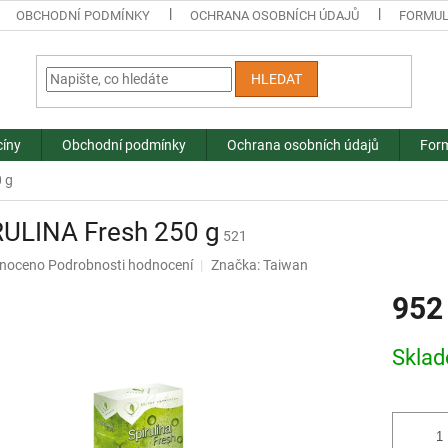
OBCHODNÍ PODMÍNKY
OCHRANA OSOBNÍCH ÚDAJŮ
FORMUL
HLEDAT
cíny
Obchodní podmínky
Ochrana osobních údajů
Form
 g
RULINA Fresh 250 g
521
né
noceno
Podrobnosti hodnocení
Značka:
Taiwan
ní
952
u
Měrná
Skla
cena:
ek.