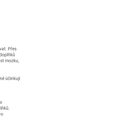
vat. Přes
ě doplňků
ost mozku,
ně účinkují
lo
lňků.
ro