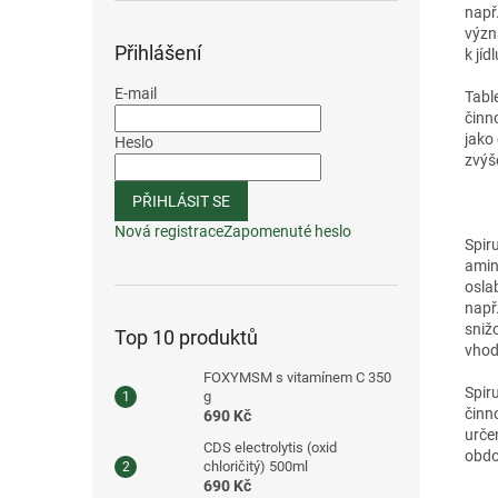
např
význ
Přihlášení
k jí
E-mail
Tabl
činn
jako
Heslo
zvýš
PŘIHLÁSIT SE
Nová registrace
Zapomenuté heslo
Spir
amin
osla
např
sniž
Top 10 produktů
vhod
FOXYMSM s vitamínem C 350
Spir
g
činn
690 Kč
urče
CDS electrolytis (oxid
obdo
chloričitý) 500ml
690 Kč