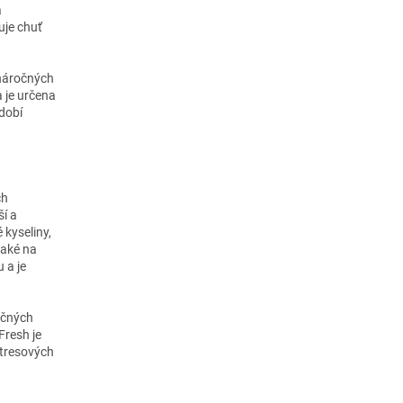
a
uje chuť
 náročných
 je určena
bdobí
ch
ší a
 kyseliny,
také na
 a je
očných
Fresh je
stresových