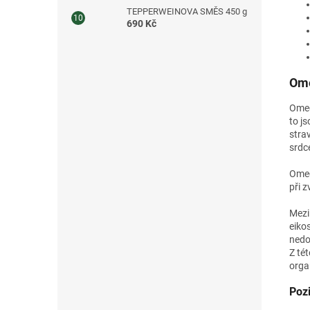
TEPPERWEINOVA SMĚS 450 g
690 Kč
Ome
Omeg
to js
stra
srdce
Omeg
při z
Mezi
eiko
nedo
Z té
orga
Poz