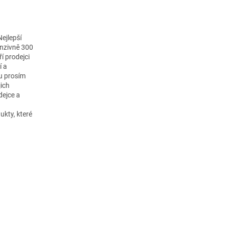
Nejlepší
tenzivně 300
ří prodejci
í a
tu prosím
jich
dejce a
ukty, které