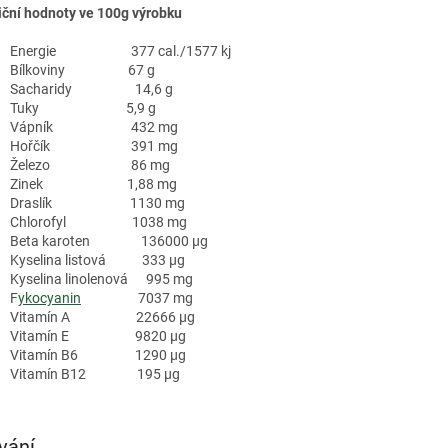
iční hodnoty ve 100g výrobku
Energie 377 cal./1577 kj
Bílkoviny 67 g
Sacharidy 14,6 g
Tuky 5,9 g
Vápník 432 mg
Hořčík 391 mg
Železo 86 mg
Zinek 1,88 mg
Draslík 1130 mg
Chlorofyl 1038 mg
Beta karoten 136000 µg
Kyselina listová 333 µg
Kyselina linolenová 995 mg
F
ykocyanin
7037 mg
Vitamín A 22666 µg
Vitamín E 9820 µg
Vitamín B6 1290 µg
Vitamín B12 195 µg
vání