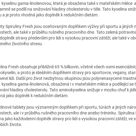
. kyselinu gama-linolenovou, která je obsažena také v mateřském mléce 
amně se podílí na snižování hladiny cholesterolu v těle. Tato kyselina sniž
dlu a je proto vhodná jako doplněk k redukčním dietám.
ety Spiruliny Fresh jsou oceňovaným doplňkem výživy při sportu a jiných
ostech, ale také v průběhu rušného pracovního dne. Tato zelená potravina
 doplněk stravy především pro lidi s vysokou pracovní zátěží, ale také v o
eného životního stresu.
ulina Fresh obsahuje přibližně 65 % bílkovin, včetně všech osmi esenciální
okyselin, a proto je ideálním doplňkem stravy pro sportovce, vegany, star
bené lidi. Další pro život nezbytnou skupinou jsou polynenasycené mastné
. kyselina gama-linolenová, obsažená i v mateřském mléce a podílející se 
ování hladiny cholesterolu. Tato aminokyselina snižuje v mozku chuť k jídlu
ná jako doplněk k redukčním dietám.
ulinové tablety jsou významným doplňkem při sportu, túrách a jiných nár
ostech, ale i v průběhu rušného pracovního dne anebo tréninku. Spirulina 
na jako každodenní doplněk stravy pro lidi s vysokou pracovní zátěží, ve 
bích života.