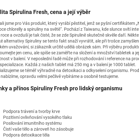
lita Spirulina Fresh, cena a její výběr
li jsme pro Vás produkt, který vyrábí pěstitel, jenž se pyšní certifikátem „
ce chlorelly a spiruliny na světě“. Pochází z Taiwanu, kde slunce svítí in
 roce a ovzduší je tak čisté, že se zde Spirulině skutečně skvěle daří. Někte
é alternativy Spiruliny se tento fakt snaží vyvrátit, ale při trošce zamyšlen
ckém uvažování, si zákazník určitě udělá obrázek sám. Při výběru produk
oumejte jen cenu, ale spíše se zaměřte na složení a množství tabletek a je
nost v balení. V neposlední řadě může při rozhodování i reference na pro
 specializace. Každá z našich tablet má 250 mg a v balení je 1000 tablet.
ializujeme se téměř výhradně na detoxikaci a odkyselení organismu. Prod
nabízíme, opravdu velmi pečlivě vybíráme a osobně testujeme.
nky a přínos Spiruliny Fresh pro lidský organismu
Podpora trávení a tvorby krve
Pozitivní ovlivňování vysokého tlaku
Posilování imunitního systému
Čistí vaše tělo a zároveň ho zásobuje
Podpora detoxikace těla