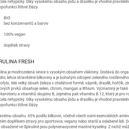
 zcela netypický. Díky vysokému obsahu jódu a draslíku je vhodné pravideln
ypofunkci štítné žlázy.
BIO
bez konzervantů a barviv
100% vegan
doplňek stravy
RULINA FRESH
ulina je modrozelená sinice s vysokým obsahem vlákniny. Dodává do org
odní, lehce stravitelné bílkoviny a je bohatým zdrojem zeleného rostlinnéh
ofylu. Má velký obsah železa v chelátové formě, vápník, draslík, hořčík, zi
ových prvků obsahuje selen, chrom, mangan a lithium. Významný je také
-karotenu a vitamínů skupiny B, zejména pak vitamínu B 12, který je pro r
 zcela netypický. Díky vysokému obsahu jódu a draslíku je vhodné pravideln
ypofunkci štítné žlázy.
 svému obsahu 65% podílu bílkovin, včetně všech osmi esenciálních amino
lním doplňkem stravy pro sportovce, vegany nebo starší a oslabené lidi. D
y obsažené ve Spirulině jsou polynenasycené mastné kyseliny. Z nichž m