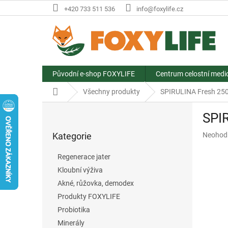
Přejít
+420 733 511 536
info@foxylife.cz
na
obsah
Původní e-shop FOXYLIFE
Centrum celostní medi
Domů
Všechny produkty
SPIRULINA Fresh 250
P
SPI
o
Přeskočit
s
Průměr
Kategorie
Neohod
kategorie
t
hodnoce
r
produkt
Regenerace jater
a
je
Kloubní výživa
n
0,0
z
Akné, růžovka, demodex
n
5
í
Produkty FOXYLIFE
hvězdič
p
Probiotika
a
Minerály