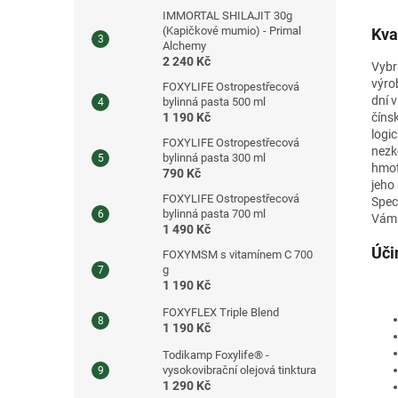
IMMORTAL SHILAJIT 30g
(Kapičkové mumio) - Primal
Kva
Alchemy
2 240 Kč
Vybra
výrob
FOXYLIFE Ostropestřecová
dní v
bylinná pasta 500 ml
1 190 Kč
čínsk
logi
FOXYLIFE Ostropestřecová
nezk
bylinná pasta 300 ml
hmot
790 Kč
jeho
FOXYLIFE Ostropestřecová
Spec
bylinná pasta 700 ml
Vám 
1 490 Kč
Úči
FOXYMSM s vitamínem C 700
g
1 190 Kč
FOXYFLEX Triple Blend
1 190 Kč
Todikamp Foxylife® -
vysokovibrační olejová tinktura
1 290 Kč