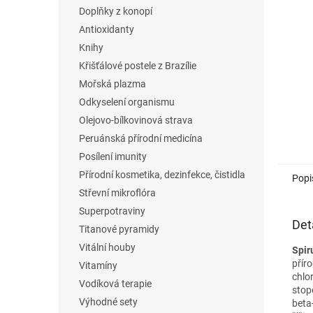
n
Doplňky z konopí
e
Antioxidanty
l
Knihy
Křišťálové postele z Brazílie
Mořská plazma
Odkyselení organismu
Olejovo-bílkovinová strava
Peruánská přírodní medicína
Posílení imunity
Přírodní kosmetika, dezinfekce, čistidla
Popi
Střevní mikroflóra
Superpotraviny
Det
Titanové pyramidy
Vitální houby
Spir
přír
Vitamíny
chlor
Vodíková terapie
stop
Výhodné sety
beta