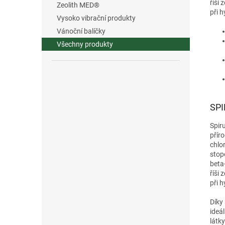
říši
Zeolith MED®
při h
Vysoko vibrační produkty
Vánoční balíčky
Všechny produkty
SPI
Spir
přír
chlor
stop
beta
říši
při h
Díky
ideá
látk