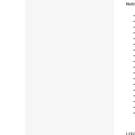
Nutr
Uží