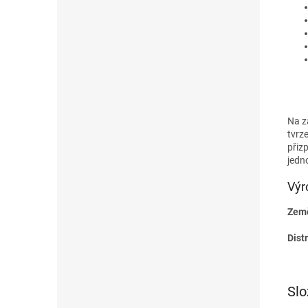
Na z
tvrze
přiz
jedn
Výr
Země
Distr
Slo