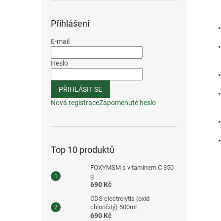
Přihlášení
E-mail
Heslo
PŘIHLÁSIT SE
Nová registrace
Zapomenuté heslo
Top 10 produktů
FOXYMSM s vitamínem C 350
g
690 Kč
CDS electrolytis (oxid
chloričitý) 500ml
690 Kč