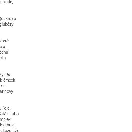
e vodě,
(cukrů) a
 glukózy
které
a a
rčena.
ci a
ký. Po
roblémech
 se
marinový
í olej,
každá snaha
omplex
obsahuje
ukazují, že