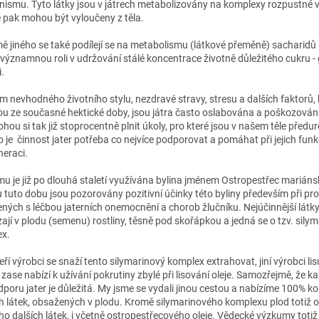
nismu. Tyto látky jsou v játrech metabolizovány na komplexy rozpustné v
é pak mohou být vyloučeny z těla.
ě jiného se také podílejí se na metabolismu (látkové přeměně) sacharidů 
í významnou roli v udržování stálé koncentrace životně důležitého cukru -
i.
em nevhodného životního stylu, nezdravé stravy, stresu a dalších faktorů, 
ou ze současné hektické doby, jsou játra často oslabována a poškozován
hou si tak již stoprocentně plnit úkoly, pro které jsou v našem těle předu
o je činnost jater potřeba co nejvíce podporovat a pomáhat při jejich funk
neraci.
mu je již po dlouhá staletí využívána bylina jménem Ostropestřec mariáns
u tuto dobu jsou pozorovány pozitivní účinky této byliny především při p
ených s léčbou jaterních onemocnění a chorob žlučníku. Nejúčinnější látky
zají v plodu (semenu) rostliny, těsně pod skořápkou a jedná se o tzv. sily
ex.
ří výrobci se snaží tento silymarinový komplex extrahovat, jiní výrobci lisuj
í zase nabízí k užívání pokrutiny zbylé při lisování oleje. Samozřejmě, že 
dporu jater je důležitá. My jsme se vydali jinou cestou a nabízíme 100% k
h látek, obsažených v plodu. Kromě silymarinového komplexu plod totiž 
o dalších látek, i včetně ostropestřecového oleje. Vědecké výzkumy totiž 