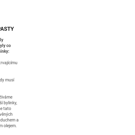
PASTY
ly
yly co
ínky:
trvajícímu
edy musí
užíváme
í bylinky,
e tato
evěných
vzduchem a
m olejem.