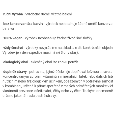
ruční výroba
-
vyrobeno ručně, včetně balení
bez konzervantů a barviv
- v
ýrobek neobsahuje žádné umělé konzervan
barviva
100% vegan
- v
ýrobek neobsahuje žádné živočišné složky
vždy čerstvé
- v
ýrobky nevyrábíme na sklad, ale dle konkrétních objed
Výrobek je v den expedice maximálně 3 dny starý.
ekologický obal
- s
kleněný obal lze znovu použít
doplněk stravy
- potravina, jejímž účelem je doplňovat běžnou stravu a 
koncentrovaným zdrojem vitaminů a minerálních látek nebo dalších lát
nutričním nebo fyziologickým účinkem, obsažených v potravině samos
v kombinaci, určená k přímé spotřebě v malých odměřených množství
vlastnosti prevence, ošetřování, léčby nebo vyléčení lidských onemocně
určeno jako náhrada pestré stravy.