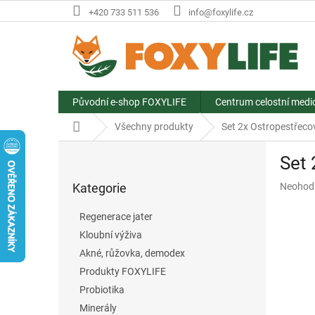
Přejít
+420 733 511 536
info@foxylife.cz
na
obsah
Původní e-shop FOXYLIFE
Centrum celostní medi
Domů
Všechny produkty
Set 2x Ostropestřeco
P
Set 
o
Přeskočit
s
Průměr
Kategorie
Neohod
kategorie
t
hodnoce
r
produkt
Regenerace jater
a
je
Kloubní výživa
n
0,0
z
Akné, růžovka, demodex
n
5
í
Produkty FOXYLIFE
hvězdič
p
Probiotika
a
Minerály