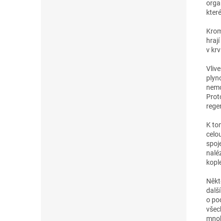
orga
kter
Krom
hraj
v krv
Vliv
plyn
nemo
Prot
rege
K to
celo
spoj
nalé
kopl
Někte
dalš
o po
všec
mnoh