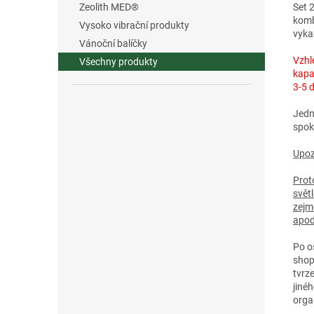
Set 
Zeolith MED®
komb
Vysoko vibrační produkty
vyka
Vánoční balíčky
Vzhl
Všechny produkty
kapa
3-5 
Jedn
spok
Upoz
Prot
svět
zejm
apod
Po o
shop
tvrz
jiné
orga