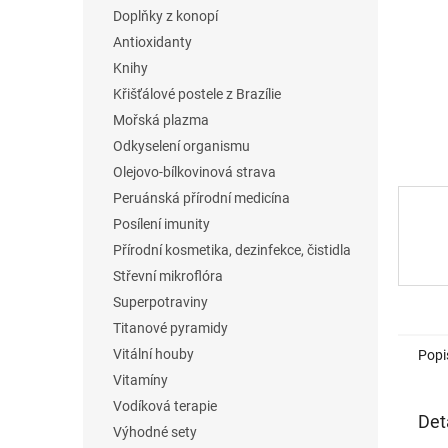
n
Doplňky z konopí
e
Antioxidanty
l
Knihy
Křišťálové postele z Brazílie
Mořská plazma
Odkyselení organismu
Olejovo-bílkovinová strava
Peruánská přírodní medicína
Posílení imunity
Přírodní kosmetika, dezinfekce, čistidla
Střevní mikroflóra
Superpotraviny
Titanové pyramidy
Vitální houby
Popi
Vitamíny
Vodíková terapie
Det
Výhodné sety