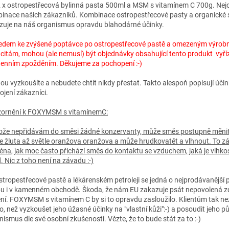
2 x ostropestřecová bylinná pasta 500ml a MSM s vitamínem C 700g. Nejo
inace našich zákazníků. Kombinace ostropestřecové pasty a organické s
zuje na náš organismus opravdu blahodárné účinky.
edem ke zvýšené poptávce po ostropestřecové pastě a omezeným výrob
citám, mohou (ale nemusí) být objednávky obsahující tento produkt vyří
denním zpožděním. Děkujeme za pochopení :-)
ou vyzkoušíte a nebudete chtít nikdy přestat. Takto alespoň popisují účin
ojení zákazníci.
ornění k FOXYMSM s vitamínemC:
ože nepřidávám do směsi žádné konzervanty, může směs postupně měnit
le žluta až světle oranžova oranžova a může hrudkovatět a vlhnout. To zá
éna, jak moc často přichází směs do kontaktu se vzduchem, jaká je vlhk
. Nic z toho není na závadu :-)
stropestřecové pastě a lékárenském petroleji se jedná o nejprodávanější p
u i v kamenném obchodě. Škoda, že nám EU zakazuje psát nepovolená z
ení. FOXYMSM s vitamínem C by si to opravdu zasloužilo. Klientům tak ne
ho, než vyzkoušet jeho úžasné účinky na "vlastní kůži":-) a posoudit jeho 
nismus dle své osobní zkušenosti. Vězte, že to bude stát za to :-)