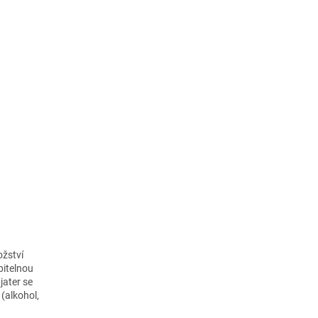
ožství
pitelnou
jater se
 (alkohol,