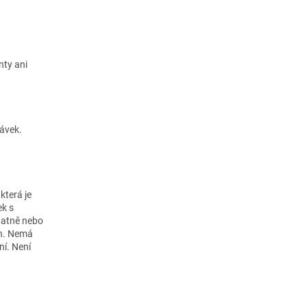
ty ani
návek.
která je
ek s
tatně nebo
ch. Nemá
ní. Není