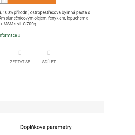
í, 100% přírodní, ostropestřecová bylinná pasta s
m slunečnicovým olejem, fenyklem, lopuchem a
 + MSM s vit.C 700g.
informace
ZEPTAT SE
SDÍLET
Doplňkové parametry