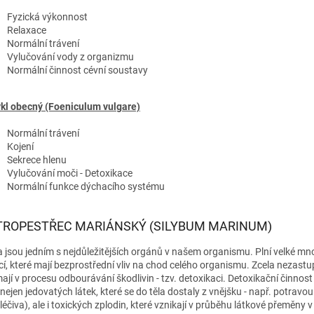
Fyzická výkonnost
Relaxace
Normální trávení
Vylučování vody z organizmu
Normální činnost cévní soustavy
kl obecný (Foeniculum vulgare)
Normální trávení
Kojení
Sekrece hlenu
Vylučování moči - Detoxikace
Normální funkce dýchacího systému
TROPESTŘEC MARIÁNSKÝ (SILYBUM MARINUM)
a jsou jedním s nejdůležitějších orgánů v našem organismu. Plní velké mn
cí, které mají bezprostřední vliv na chod celého organismu. Zcela nezastu
mají v procesu odbourávání škodlivin - tzv. detoxikaci. Detoxikační činnost 
nejen jedovatých látek, které se do těla dostaly z vnějšku - např. potravou
 léčiva), ale i toxických zplodin, které vznikají v průběhu látkové přeměny v