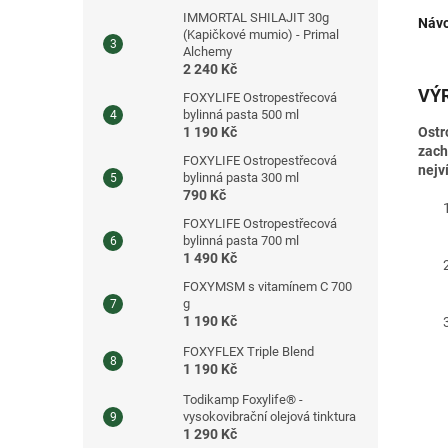
IMMORTAL SHILAJIT 30g
Návo
(Kapičkové mumio) - Primal
Alchemy
2 240 Kč
VÝ
FOXYLIFE Ostropestřecová
bylinná pasta 500 ml
Ostr
1 190 Kč
zach
FOXYLIFE Ostropestřecová
nejv
bylinná pasta 300 ml
790 Kč
FOXYLIFE Ostropestřecová
bylinná pasta 700 ml
1 490 Kč
FOXYMSM s vitamínem C 700
g
1 190 Kč
FOXYFLEX Triple Blend
1 190 Kč
Todikamp Foxylife® -
vysokovibrační olejová tinktura
1 290 Kč