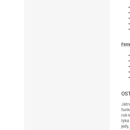
Feny
OS
Játr
funk
roli 
týká 
jedy,