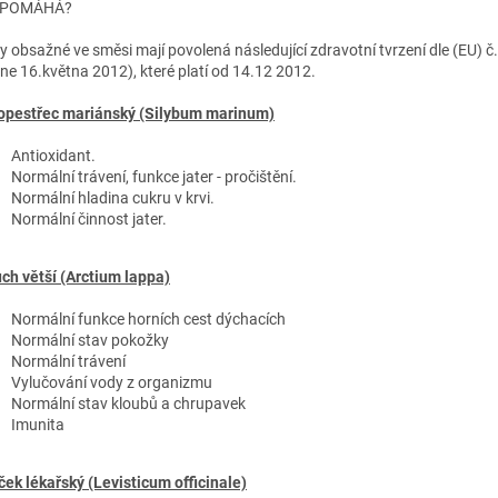
 POMÁHÁ?
ny obsažné ve směsi mají povolená následující zdravotní tvrzení dle (EU) 
dne 16.května 2012), které platí od 14.12 2012.
opestřec mariánský (Silybum marinum)
Antioxidant.
Normální trávení, funkce jater - pročištění.
Normální hladina cukru v krvi.
Normální činnost jater.
ch větší (Arctium lappa)
Normální funkce horních cest dýchacích
Normální stav pokožky
Normální trávení
Vylučování vody z organizmu
Normální stav kloubů a chrupavek
Imunita
ček lékařský (Levisticum officinale)