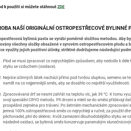
d k použití si můžete stáhnout
ZDE
ROBA NAŠÍ ORIGINÁLNÍ OSTROPESTŘECOVÉ BYLINNÉ 
opestřecová bylinná pasta se vyrábí poměrně složitou metodou. Aby by
ovány všechny složky obsažené v syrovém ostropestřecovém plodu a b
íce využity jejich pozitivní účinky, striktně dodržujeme následující podm
Plod se musí zpracovat co nejrychlejším způsobem, aby nedošlo k déle 
styku se vzduchem (oxidace).
Nejvíce účinných látek nachází přímo pod tvrdou slupkou, semeno se t
namlít na co nejjemnější směs, aby se dosáhlo co největší využitelnosti.
Zpracovávaná drť se nesmí zahřát na teplotu víc, jak 39 °C. K tomu vy
svojí speciální CRYO metodu. Při drcení a mletí se do směsi přidávají dalš
prospěšné zejména pro trávení. Po šetrném mechanickém zpracování s
jemná 100% ostropestřecová směs co nejrychleji a ručně, za použití dř
pěchovadel, plní do sklenic. Kvůli zamezení dlouhodobějšího styku se 
následné oxidaci, se bylinná směs konzervuje panenským slunečnicový