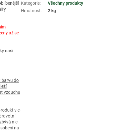
blíbenější
Kategorie
:
Všechny produkty
íry
Hmotnost
:
2 kg
ním
zeny až se
ky naši
 barvu do
leží
ost vzduchu
rodukt v e-
dravotní
zbývá nic
působení na