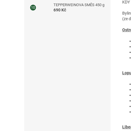
KDY
TEPPERWEINOVA SMĚS 450 g
690 Kč
Byli
(ze 
Ostr
Lopu
Libe