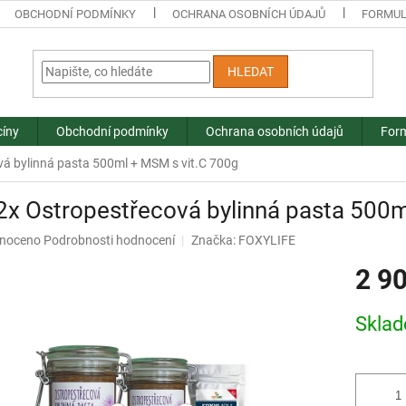
OBCHODNÍ PODMÍNKY
OCHRANA OSOBNÍCH ÚDAJŮ
FORMUL
HLEDAT
cíny
Obchodní podmínky
Ochrana osobních údajů
Form
vá bylinná pasta 500ml + MSM s vit.C 700g
2x Ostropestřecová bylinná pasta 500
né
noceno
Podrobnosti hodnocení
Značka:
FOXYLIFE
ní
2 9
u
Měrná
Skla
cena:
ek.