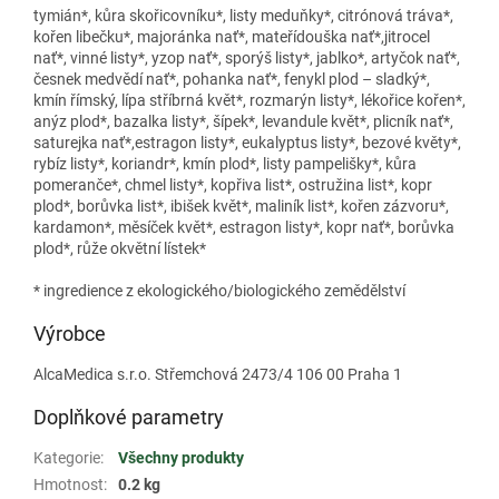
tymián*, kůra skořicovníku*, listy meduňky*, citrónová tráva*,
kořen libečku*, majoránka nať*, mateřídouška nať*,jitrocel
nať*, vinné listy*, yzop nať*, sporýš listy*, jablko*, artyčok nať*,
česnek medvědí nať*, pohanka nať*, fenykl plod – sladký*,
kmín římský, lípa stříbrná květ*, rozmarýn listy*, lékořice kořen*,
anýz plod*, bazalka listy*, šípek*, levandule květ*, plicník nať*,
saturejka nať*,estragon listy*, eukalyptus listy*, bezové květy*,
rybíz listy*, koriandr*, kmín plod*, listy pampelišky*, kůra
pomeranče*, chmel listy*, kopřiva list*, ostružina list*, kopr
plod*, borůvka list*, ibišek květ*, maliník list*, kořen zázvoru*,
kardamon*, měsíček květ*, estragon listy*, kopr nať*, borůvka
plod*, růže okvětní lístek*
* ingredience z ekologického/biologického zemědělství
Výrobce
AlcaMedica s.r.o. Střemchová 2473/4 106 00 Praha 1
Doplňkové parametry
Kategorie
:
Všechny produkty
Hmotnost
:
0.2 kg