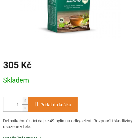
305 Kč
Měrná
Skladem
cena:
Přidat do košíku
Detoxikační čistící čaj ze 49 bylin na odkyselení. Rozpouští škodliviny
usazené v těle.