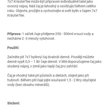
7x7 KräuterTee může být připraven individuálně také jako
ovocný nápoj. Náš čaj je lahodný a osvěžující během celého
roku. Objevte, prožijte a vychutnejte si svět bylin s čajem 7x7
KräuterTee.
Příprava:
1 sáček čaje přelijeme 250 - 500ml vroucí vody a
necháme 2 -3 minuty vyluhovat.
Použití:
Začněte pít 7x7 bylinný čaj dvakrát denně. Později můžete
denně vypít 0,5 – 1 litr čaje denně. V létě doporučujeme čaj jako
studený nápoj, v zimě jako teplý čaj pro zahřátí.
Čaj je vhodný také při půstech a dietách, stejně jako při
hubnutí. Během pití čaje pijte současně 1,5 - 2 litry obyčejné
vody (bez obsahu minerálů).
Složení: