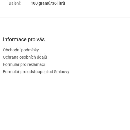
Balení
:
100 gramů/36 litrů
Z
á
p
a
Informace pro vás
t
Obchodní podmínky
í
Ochrana osobních údajů
Formulář pro reklamaci
Formulář pro odstoupení od Smlouvy