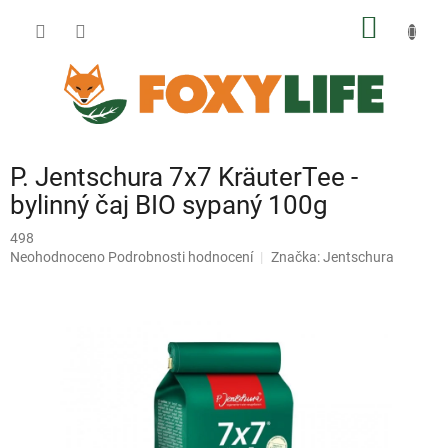
Přejít
NÁKUP
na
obsah
KOŠÍK
P. Jentschura 7x7 KräuterTee -
bylinný čaj BIO sypaný 100g
498
Průměrné
Neohodnoceno
Podrobnosti hodnocení
Značka:
Jentschura
hodnocení
produktu
je
0,0
z
5
hvězdiček.