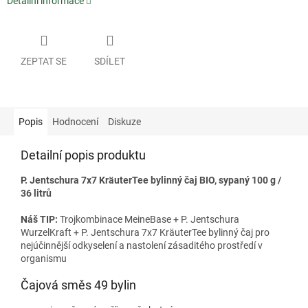
Detailní informace
ZEPTAT SE
SDÍLET
Popis
Hodnocení
Diskuze
Detailní popis produktu
P. Jentschura 7x7 KräuterTee bylinný čaj BIO, sypaný 100 g /
36 litrů
Náš TIP:
Trojkombinace MeineBase + P. Jentschura
WurzelKraft + P. Jentschura 7x7 KräuterTee bylinný čaj pro
nejúčinnější odkyselení a nastolení zásaditého prostředí v
organismu
Čajová směs 49 bylin