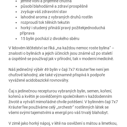
jemně voní a příjemně chutná
působí blahodárně a zdraví prospěšně
zvyšuje váš zdravotní stav
lahodné aroma z vybraných druhů rostlin
rozproudí tok tělních tekutin
horký i studený přináší pravý požitekjednoduchá
příprava
15 bylin pochází z divokého sběru
V lidovém léčitelství se říká „na každou nemoc roste bylina“ –
znalosti o bylinách a jejich účincích jsou známé už po staletí
a úspěšně se používají jak v přírodní, tak v moderní medicíně.
Náš jedinečný výběr 49 bylin v čaji 7x7 KräuterTee není jen
chuťově lahodný, ale také významně přispívá k podpoře
vyvážené acidobazické rovnováhy.
Čaj s jedinečnou recepturou vybraných bylin, semen, koření,
kořenů a květin je osvědčeným společníkem v každodenním
životě a vytváří mimořádné chvíle potěšení. V bylinném čaji 7x7
KräuterTee používáme celý „orchestr“ rostlinných látek se
všemi svými tajemstvími a energií pro váš trvalý blahobyt.
V zimě jako horký nápoj, v létě na osvěžení s mátou a limetkou,