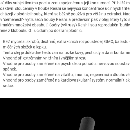
a" díky subjektivnímu pocitu zenu spojenému s její konzumací. Při bližší
ioaktivní sloučeniny v houbě Reishi se nejvyšší koncentrace účinných trit
cházejí v plodnici houby, která se běžně používá pro většinu extrakcí. Nac
 v "semenech"- výtrusech houby Reishi, a především pak v oleji, který tyto 
i malém množství obsahují. Spóry (výtrusy) Reishi jsou reprodukční buň
žené z klobouku G. lucidum po dozrání plodnic.
BEZ mycelia, škrobů, dextrinů, extrakčních rozpouštědel, GMO, balastu 
mléčných složek a lepku.
Tento olej je důkladně testován na těžké kovy, pesticidy a další kontami
Vhodné při extrémním vnitřním i vnějším stresu.
Vhodné pro osoby zaměřené na psychickou pohodu, nervovou soustav
spánek.
Vhodné pro osoby zaměřené na vitalitu, imunitu, regeneraci a dlouhově
Vhodné pro osoby zaměřené na kardiovaskulární systém, normální tlak,
srdce.