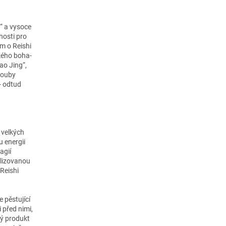
“ a vysoce
nosti pro
m o Reishi
kého boha-
ao Jing“,
houby
 - odtud
 velkých
 energii
agií
alizovanou
Reishi
 pěstující
i před nimi,
ný produkt