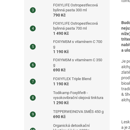
tomu
FOXYLIFE Ostropestřecová
bylinná pasta 300 ml
790 Kč
Budd
FOXYLIFE Ostropestřecová
neju
bylinná pasta 700 ml
1 490 Kč
níže
trit
FOXYMSM s vitamínem C 700
nabi
g
a ul
1 190 Kč
FOXYMSM s vitamínem C 350
Je p
g
alch
690 Kč
zlat
prod
FOXYFLEX Triple Blend
bioa
1 190 Kč
tradi
Todikamp Foxylife® -
& She
vysokovibrační olejová tinktura
alch
1 290 Kč
TEPPERWEINOVA SMĚS 450 g
690 Kč
Lesk
Organická detoxikační
a je 