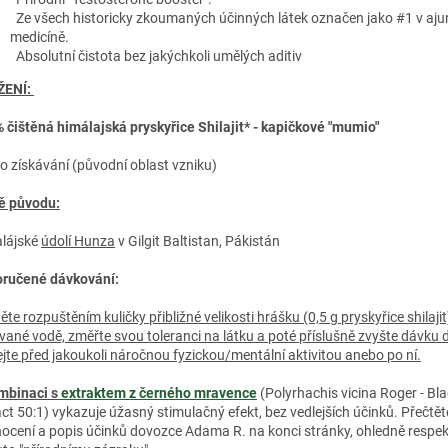
Ze všech historicky zkoumaných účinných látek označen jako #1 v aju
medicíně.
Absolutní čistota bez jakýchkoli umělých aditiv
ŽENÍ:
 čištěná himálajská pryskyřice Shilajit* - kapičkové "mumio"
ao získávání (původní oblast vzniku)
 původu:
lájské
údolí Hunza
v Gilgit Baltistan
, Pákistán
ručené dávkování:
te rozpuštěním kuličky přibližné velikosti hrášku (0,5 g pryskyřice shilajit
rované vodě, změřte svou toleranci na látku a poté příslušně zvyšte dávku d
ejte před jakoukoli náročnou fyzickou/mentální aktivitou anebo po ní.
mbinaci s
extraktem z černého mravence
(Polyrhachis vicina Roger - Bl
act 50:1) vykazuje úžasný stimulačný efekt, bez vedlejších účinků. Přečtěte
ocení a popis účinků dovozce Adama R. na konci stránky, ohledně respek