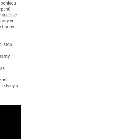
m pohledu
erpenů
házejí se
spóry ve
ky houby
či stop
nanty.
u a
kost.
 ledviny a