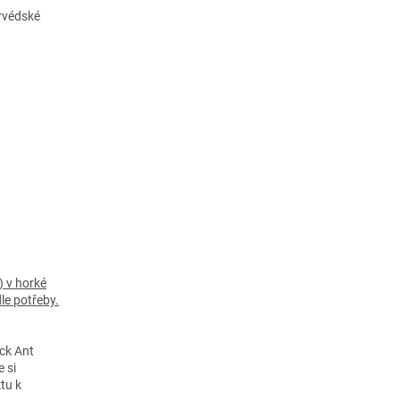
rvédské
) v horké
le potřeby.
ack Ant
 si
tu k