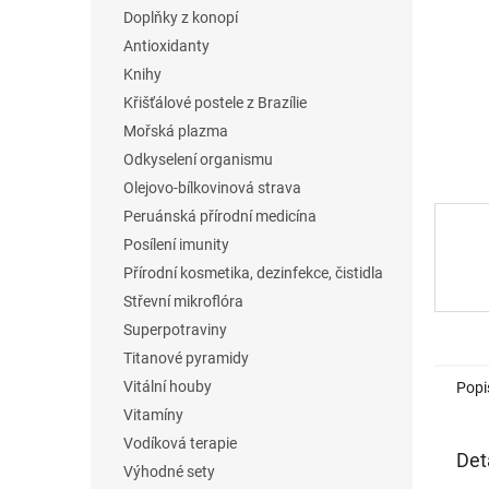
n
Doplňky z konopí
e
Antioxidanty
l
Knihy
Křišťálové postele z Brazílie
Mořská plazma
Odkyselení organismu
Olejovo-bílkovinová strava
Peruánská přírodní medicína
Posílení imunity
Přírodní kosmetika, dezinfekce, čistidla
Střevní mikroflóra
Superpotraviny
Titanové pyramidy
Vitální houby
Popi
Vitamíny
Vodíková terapie
Det
Výhodné sety