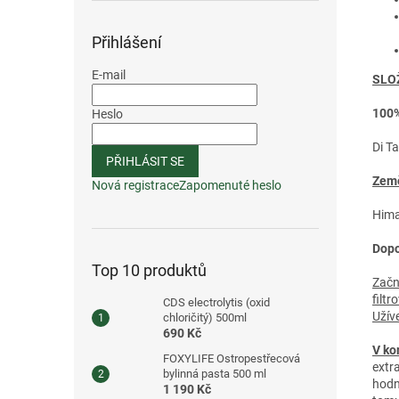
Přihlášení
E-mail
SLO
100%
Heslo
Di T
PŘIHLÁSIT SE
Země
Nová registrace
Zapomenuté heslo
Hima
Dopo
Top 10 produktů
Začně
filt
CDS electrolytis (oxid
Užív
chloričitý) 500ml
690 Kč
V ko
FOXYLIFE Ostropestřecová
extr
bylinná pasta 500 ml
hodn
1 190 Kč