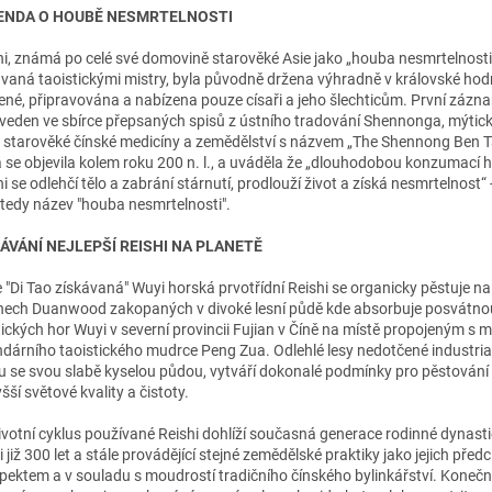
ENDA O HOUBĚ NESMRTELNOSTI
hi, známá po celé své domovině starověké Asie jako „houba nesmrtelnosti
vaná taoistickými mistry, byla původně držena výhradně v královské hod
ené, připravována a nabízena pouze císaři a jeho šlechticům. První zázna
uveden ve sbírce přepsaných spisů z ústního tradování Shennonga, mýtic
e starověké čínské medicíny a zemědělství s názvem „The Shennong Ben T
á se objevila kolem roku 200 n. l., a uváděla že „dlouhodobou konzumací 
i se odlehčí tělo a zabrání stárnutí, prodlouží život a získá nesmrtelnost“
 tedy název "houba nesmrtelnosti".
ÁVÁNÍ NEJLEPŠÍ REISHI NA PLANETĚ
 "Di Tao získávaná" Wuyi horská prvotřídní Reishi se organicky pěstuje na
ech Duanwood zakopaných v divoké lesní půdě kde absorbuje posvátnou
ických hor Wuyi v severní provincii Fujian v Číně na místě propojeným s m
ndárního taoistického mudrce Peng Zua. Odlehlé lesy nedotčené industri
u se svou slabě kyselou půdou, vytváří dokonalé podmínky pro pěstování 
šší světové kvality a čistoty.
ivotní cyklus používané Reishi dohlíží současná generace rodinné dynastie
i již 300 let a stále provádějící stejné zemědělské praktiky jako jejich předc
spektem a v souladu s moudrostí tradičního čínského bylinkářství. Koneč