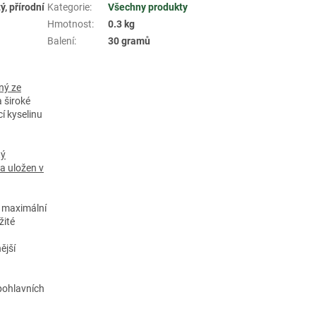
ý, přírodní
Kategorie
:
Všechny produkty
Hmotnost
:
0.3 kg
Balení
:
30 gramů
ný ze
a široké
í kyselinu
tý
a uložen v
o maximální
žité
ější
 pohlavních