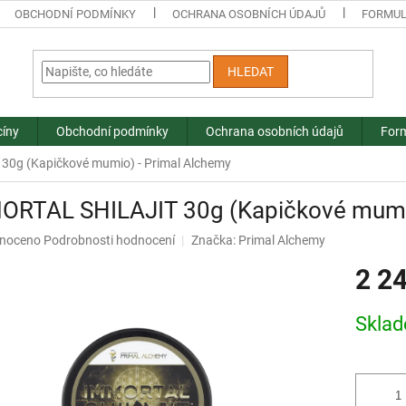
OBCHODNÍ PODMÍNKY
OCHRANA OSOBNÍCH ÚDAJŮ
FORMUL
HLEDAT
cíny
Obchodní podmínky
Ochrana osobních údajů
Form
0g (Kapičkové mumio) - Primal Alchemy
ORTAL SHILAJIT 30g (Kapičkové mumio
né
noceno
Podrobnosti hodnocení
Značka:
Primal Alchemy
ní
2 2
u
Měrná
Skla
cena:
ek.