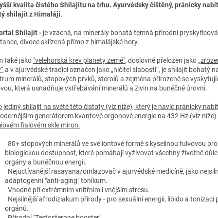
yšší kvalita čistého Shilajitu na trhu. Ayurvédsky čištěný, pránicky nabit
ý shilajit z Himalájí.
rtal Shilajit -
je vzácná, na minerály bohatá temná přírodní pryskyřicová
tance, divoce sklízená přímo z himalájské hory.
 také jako
"velehorská krev planety země"
, doslovně přeložen jako
„zroze
y“
a v ajurvédské tradici označen jako „ničitel slabosti“, je shilajit bohatý n
trum minerálů, stopových prvků, sterolů a zejména přirozeně se vyskytujíc
ovou, která usnadňuje vstřebávání minerálů a živin na buněčné úrovni.
o jediný shilajit na světě této čistoty (viz níže), který je navíc pránicky nabi
odernějším generátorem kvantové orgonové energie na 432 Hz (viz níže) 
iovém fialovém skle miron.
80+ stopových minerálů ve své iontové formě s kyselinou fulvovou pr
biologickou dostupnost, které pomáhají vyživovat všechny životně důle
orgány a buněčnou energii.
Nejuctívanější rasayana/omlazovač v ajurvédské medicíně, jako nejsiln
adaptogenní "anti-aging" tonikum.
Vhodné při extrémním vnitřním i vnějším stresu.
Nejsilnější afrodiziakum přírody - pro sexuální energii, libido a tonizaci
orgánů.
Přírodní "Testosterone booster".