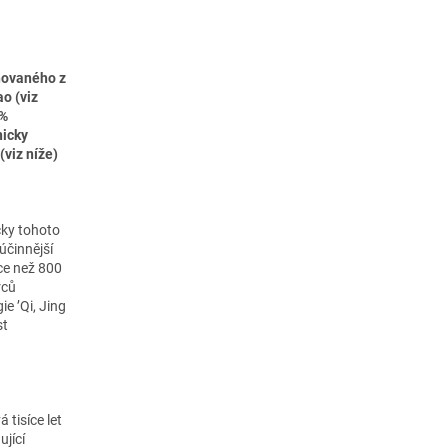
ahovaného z
o (viz
0%
nicky
viz níže)
čky tohoto
účinnější
ce než 800
rců
ie ’Qi, Jing
st
 tisíce let
ující