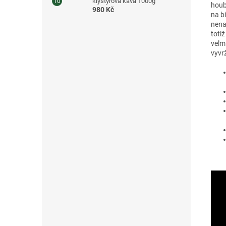
klystýrová káva 1000g
houb
980 Kč
na b
nena
totiž
velm
vyvr