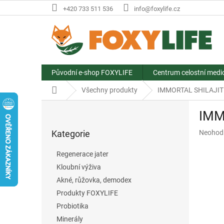
Přejít
+420 733 511 536
info@foxylife.cz
na
obsah
Původní e-shop FOXYLIFE
Centrum celostní medi
Domů
Všechny produkty
IMMORTAL SHILAJIT 3
P
IMM
o
Přeskočit
s
Průměr
Kategorie
Neohod
kategorie
t
hodnoce
r
produkt
Regenerace jater
a
je
Kloubní výživa
n
0,0
z
Akné, růžovka, demodex
n
5
í
Produkty FOXYLIFE
hvězdič
p
Probiotika
a
Minerály