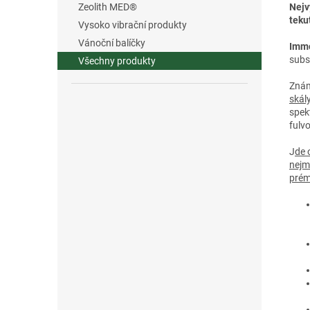
Nejv
Zeolith MED®
tekut
Vysoko vibrační produkty
Vánoční balíčky
Immo
subs
Všechny produkty
Znám
skál
spek
fulv
J
de 
nejm
prém