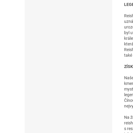
LEG
Reis
uzná
uroz
byl 
král
kter
Reish
také
ZÍSK
Naše
kmen
myst
lege
Číno
nejvy
Na ž
reish
s re