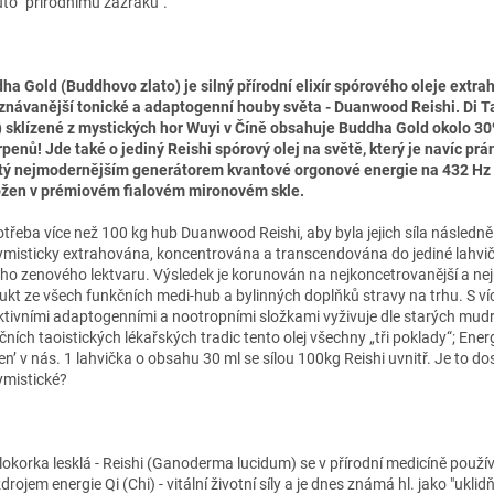
to "přírodnímu zázraku".
ha Gold (Buddhovo zlato) je silný přírodní elixír spórového oleje extr
znávanější tonické a adaptogenní houby světa - Duanwood Reishi. Di Ta
) sklízené z mystických hor Wuyi v Číně obsahuje Buddha Gold okolo 3
erpenů! Jde také o jediný Reishi spórový olej na světě, který je navíc prá
tý nejmodernějším generátorem kvantové orgonové energie na 432 Hz (
ožen v prémiovém fialovém mironovém skle.
otřeba více než 100 kg hub Duanwood Reishi, aby byla jejich síla následně
ymisticky extrahována, koncentrována a transcendována do jediné lahvi
ého zenového lektvaru. Výsledek je korunován na nejkoncetrovanější a nej
ukt ze všech funkčních medi-hub a bylinných doplňků stravy na trhu. S ví
ktivními adaptogenními a nootropními složkami vyživuje dle starých mud
čních taoistických lékařských tradic tento olej všechny „tři poklady“; Energ
n’ v nás. 1 lahvička o obsahu 30 ml se sílou 100kg Reishi uvnitř. Je to do
ymistické?
lokorka lesklá - Reishi (Ganoderma lucidum) se v přírodní medicíně používá
zdrojem energie Qi (Chi) - vitální životní síly a je dnes známá hl. jako "uklidň