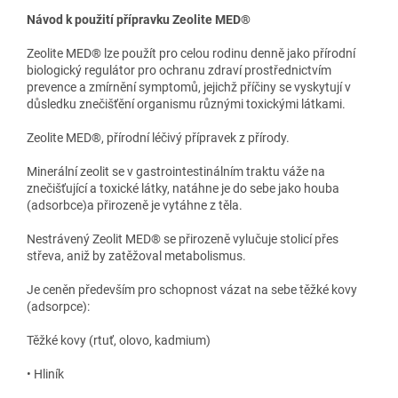
Návod k použití přípravku Zeolite MED®
Zeolite MED® lze použít pro celou rodinu denně jako přírodní
biologický regulátor pro ochranu zdraví prostřednictvím
prevence a zmírnění symptomů, jejichž příčiny se vyskytují v
důsledku znečišťění organismu různými toxickými látkami.
Zeolite MED®, přírodní léčivý přípravek z přírody.
Minerální zeolit se v gastrointestinálním traktu váže na
znečišťující a toxické látky, natáhne je do sebe jako houba
(adsorbce)a přirozeně je vytáhne z těla.
Nestrávený Zeolit ​​MED® se přirozeně vylučuje stolicí přes
střeva, aniž by zatěžoval metabolismus.
Je ceněn především pro schopnost vázat na sebe těžké kovy
(adsorpce):
Těžké kovy (rtuť, olovo, kadmium)
• Hliník