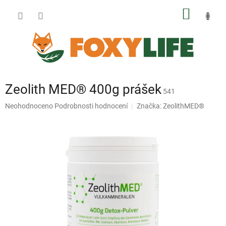
Přejít
NÁKUP
na
obsah
KOŠÍK
Zeolith MED® 400g prášek
541
Průměrné
Neohodnoceno
Podrobnosti hodnocení
Značka:
ZeolithMED®
hodnocení
produktu
je
0,0
z
5
hvězdiček.