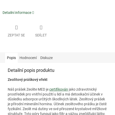
Detailní informace
ZEPTAT SE
SDÍLET
Popis
Hodnocení
Diskuze
Detailní popis produktu
Zeolitový práškový efekt
Náš prášek Zeolite MED je
certifikován
jako zdravotnický
prostředek pro vnitřní použití u lidí a má detoxikační účinek v
důsledku adsorpce určitých škodlivých látek. Zeolitový prášek
je přírodní minerální hornina. Účinek zeolitového prášku je čistě
fyzikální. Zeolit ​​má dutiny ve své přirozené krystalové mřížkové
struktuře. Tyto póry fungují jako filtr a vážou znečišťující látky,