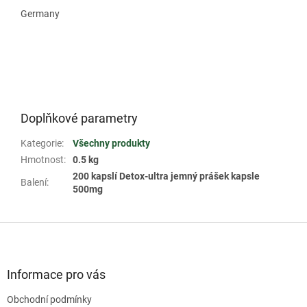
Germany
Doplňkové parametry
Kategorie
:
Všechny produkty
Hmotnost
:
0.5 kg
200 kapslí Detox-ultra jemný prášek kapsle
Balení
:
500mg
Z
á
p
a
Informace pro vás
t
Obchodní podmínky
í