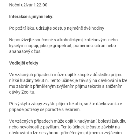
Noční užívání: 22.00
Interakce s jinými léky:
Po požití léku, udržujte odstup nejméně dvě hodiny
Nepoužívejte současně s alkoholickými, kofeinovými nebo
kyselými nápoji, jako je grapefruit, pomeranč, citron nebo
ananasový džus.
Vedlejší efekty
Ve vzácných případech může dojít k zácpě v důsledku příjmu
nízké hladiny tekutin. Tento účinek je závislý na dávkování a lze
mu zabránit přiměřeným zvýšením příjmu tekutin a snížením
dávky Zeolitu.
Při výskytu zácpy zvyšte příjem tekutin, snižte dávkování a v
případě potřeby se poraďte s lékařem.
Ve vzácných případech může dojít k nadýmání, bolesti žaludku
nebo nevolnosti z psyllium. Tento účinek je často závislý na
dávkování a lze se vyhnout přiměřeným příjmem a zvýšením