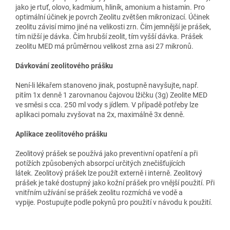
jako je rtuť, olovo, kadmium, hliník, amonium a histamin. Pro
optimální účinek je povrch Zeolitu zvětšen mikronizací. Účinek
zeolitu závisí mimo jiné na velikosti zrn. Čím jemnější je prášek,
tím nižší je dávka. Čím hrubší zeolit, tím vyšší dávka. Prášek
zeolitu MED má průměrnou velikost zrna asi 27 mikronů.
Dávkování zeolitového prášku
Není-li lékařem stanoveno jinak, postupně navyšujte
,
např.
pitím 1x denně 1 zarovnanou čajovou lžičku (3g) Zeolite MED
ve směsi s cca. 250 ml vody s jídlem. V případě potřeby lze
aplikaci pomalu zvyšovat na 2x, maximálně 3x denně.
Aplikace zeolitového prášku
Zeolitový prášek se používá jako preventivní opatření a při
potížích způsobených absorpcí určitých znečišťujících
látek. Zeolitový prášek lze použít externě i interně. Zeolitový
prášek je také dostupný jako kožní prášek pro vnější použití. Při
vnitřním užívání se prášek zeolitu rozmíchá ve vodě a
vypije. Postupujte podle pokynů pro použití v návodu k použití.