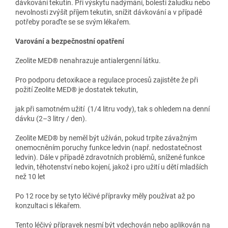
dávkování tekutin. Při výskytu nadýmání, bolesti žaludku nebo
nevolnosti zvýšít příjem tekutin, snížit dávkování a v případě
potřeby poraďte se se svým lékařem.
Varování a bezpečnostní opatření
Zeolite MED® nenahrazuje antialergenní látku.
Pro podporu detoxikace a regulace procesů zajistěte že při
požití Zeolite MED® je dostatek tekutin,
jak při samotném užití (1/4 litru vody), tak s ohledem na denní
dávku (2–3 litry / den).
Zeolite MED® by neměl být užíván, pokud trpíte závažným
onemocněním poruchy funkce ledvin (např. nedostatečnost
ledvin). Dále v případě zdravotních problémů, snížené funkce
ledvin, těhotenství nebo kojení, jakož i pro užití u dětí mladších
než 10 let
Po 12 roce by se tyto léčivé přípravky měly používat až po
konzultaci s lékařem.
Tento léčivý přípravek nesmí být vdechován nebo aplikován na