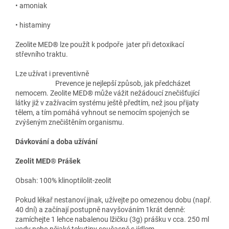
• amoniak
• histaminy
Zeolite MED® lze použít k podpoře jater při detoxikací
střevního traktu.
Lze užívat i preventivně
Prevence je nejlepší způsob, jak předcházet
nemocem. Zeolite MED® může vážit nežádoucí znečišťující
látky již v zažívacím systému ještě předtím, než jsou přijaty
tělem, a tím pomáhá vyhnout se nemocím spojených se
zvýšeným znečištěním organismu.
Dávkování a doba užívání
Zeolit ​​MED® Prášek
Obsah: 100% klinoptilolit-zeolit
Pokud lékař nestanoví jinak, užívejte po omezenou dobu (např.
40 dní) a začínají postupně navyšováním 1krát denně:
zamíchejte 1 lehce nabalenou lžičku (3g) prášku v cca. 250 ml
vody nebo nějaké tekutiny současně s jídlem.