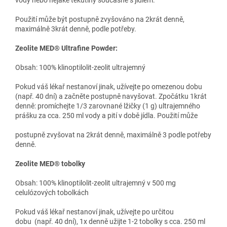
Použití může být postupně zvyšováno na 2krát denně,
maximálně 3krát denně, podle potřeby.
Zeolite MED® Ultrafine Powder:
Obsah: 100% klinoptilolit-zeolit ​​ultrajemný
Pokud váš lékař nestanoví jinak, užívejte po omezenou dobu
(např. 40 dní) a začněte postupně navyšovat. Zpočátku 1krát
denně: promíchejte 1/3 zarovnané lžičky (1 g) ultrajemného
prášku za cca. 250 ml vody a pití v době jídla. Použití může
postupně zvyšovat na 2krát denně, maximálně 3 podle potřeby
denně.
Zeolite MED® tobolky
Obsah: 100% klinoptilolit-zeolit ​​ultrajemný v 500 mg
celulózových tobolkách
Pokud váš lékař nestanoví jinak, užívejte po určitou
dobu (např. 40 dní), 1x denně užijte 1-2 tobolky s cca. 250 ml