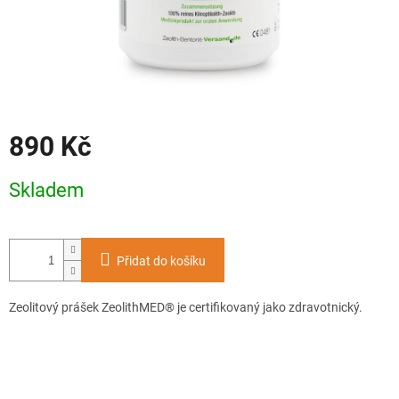
890 Kč
Měrná
Skladem
cena:
Přidat do košíku
Zeolitový prášek ZeolithMED® je certifikovaný jako zdravotnický.