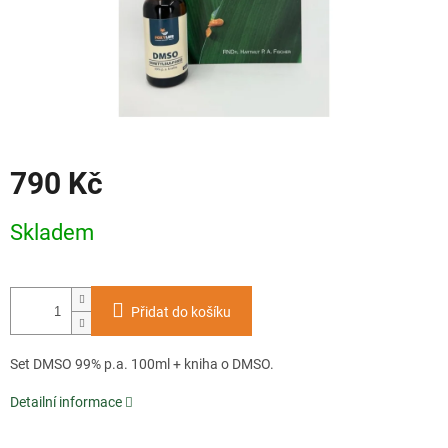
790 Kč
Měrná
Skladem
cena:
Přidat do košíku
Set DMSO 99% p.a. 100ml + kniha o DMSO.
Detailní informace