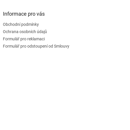
á
p
a
Informace pro vás
t
Obchodní podmínky
í
Ochrana osobních údajů
Formulář pro reklamaci
Formulář pro odstoupení od Smlouvy