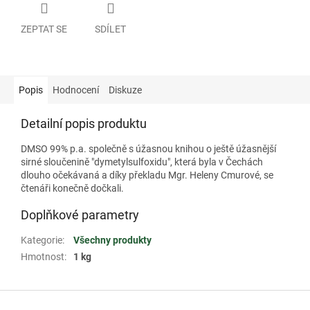
ZEPTAT SE
SDÍLET
Popis
Hodnocení
Diskuze
Detailní popis produktu
DMSO 99% p.a. společně s úžasnou knihou o ještě úžasnější
sirné sloučenině "dymetylsulfoxidu", která byla v Čechách
dlouho očekávaná a díky překladu Mgr. Heleny Cmurové, se
čtenáři konečně dočkali.
Doplňkové parametry
Kategorie
:
Všechny produkty
Hmotnost
:
1 kg
Z