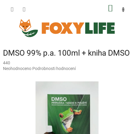
Přejít
NÁKUP
na
obsah
KOŠÍK
DMSO 99% p.a. 100ml + kniha DMSO
440
Průměrné
Neohodnoceno
Podrobnosti hodnocení
hodnocení
produktu
je
0,0
z
5
hvězdiček.