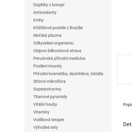
n
Doplňky z konopí
e
Antioxidanty
l
Knihy
Křišťálové postele z Brazílie
Mořská plazma
Odkyselení organismu
Olejovo-bílkovinová strava
Peruánská přírodní medicína
Posílení imunity
Přírodní kosmetika, dezinfekce, čistidla
Střevní mikroflóra
Superpotraviny
Titanové pyramidy
Vitální houby
Popi
Vitamíny
Vodíková terapie
Det
Výhodné sety