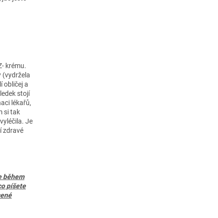
Z- krému.
y (vydržela
 obličej a
ledek stojí
aci lékařů,
m si tak
 vyléčila. Je
í zdravé
e během
co píšete
cené