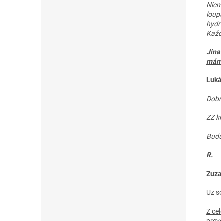
Nicm
loup
hydr
Každ
Jina
mám 
Luk
Dobr
ZZ k
Budu
R.
Zuza
Uz s
Z ce
prev