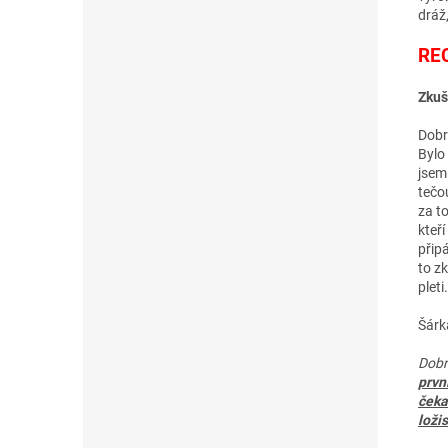
dráž
RE
Zkuš
Dobr
Bylo
jsem
tečou
za to
kteří
připá
to z
pleti.
Šárk
Dobr
prvn
čeka
loži