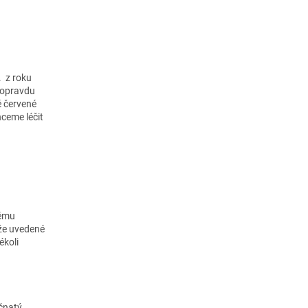
. z roku
 opravdu
é červené
hceme léčit
němu
íže uvedené
ékoli
čnatý,