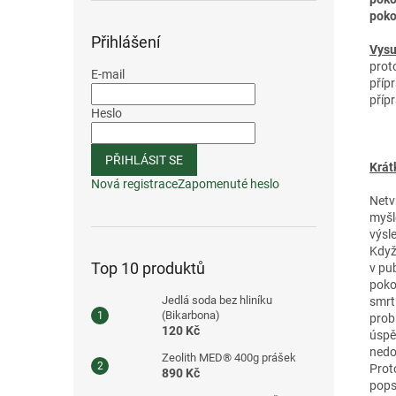
poko
Přihlášení
Vysu
prot
E-mail
příp
přípr
Heslo
PŘIHLÁSIT SE
Krát
Nová registrace
Zapomenuté heslo
Netv
myšl
výsl
Když
Top 10 produktů
v pu
poko
Jedlá soda bez hliníku
smrt
(Bikarbona)
prob
120 Kč
úspě
nedo
Zeolith MED® 400g prášek
Prot
890 Kč
pops