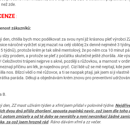
, než zde.
CENZE
:
enost zákazníků:
ý den, chtěla bych moc poděkovat za svou nyní již krásnou pleť výrobci Z
 sice náročné vydržet si jej mazat na celý obličej 2x denně nejméně 3 týdn
 5 týdnů), protože krém je tak silně mentolový, že po něm cca 10 minut pálí
 slzy prodem, a protože se pleť z počátku skutečně ještě zhoršila. Ale výs
! Celoživotni trápeni nejprve s akné, později s růžovkou, a marnost v ordin
 neznají příčinu ani lék, je najednou pryč. Cizí lidé už se mě neptají, kde jse
lila nos. Blízcí vědí o mé růžovce, a ti se naopak ptají, jak jsem si ji vlastně
krátka paráda. Děkuji a objednávám krém znovu pro preventivní udržován
a B.
ý den, ZZ mast užívám týden a xfml jsem přidal v polovině týdne.
Nejdřív
ích dvou dnů přišlo zhoršení, spousta pupínků navíc, což jsem dle toho 
l, potom zmizely a od té doby se nevrátily a nyní nevznikají žádné zaní
ska, za což jsem hrozně rád
. Ráno dávám xfml a zz večer.