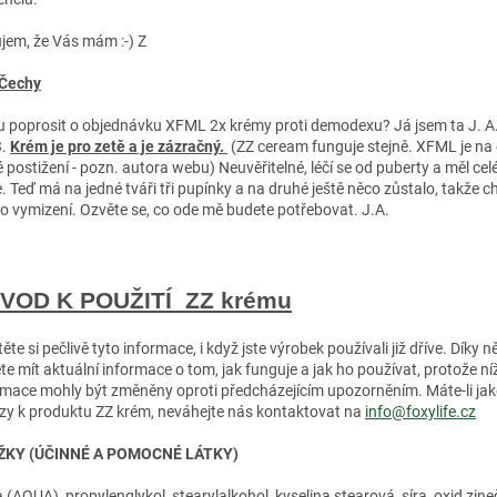
jem, že Vás mám :-)
Z
 Čechy
 poprosit o objednávku XFML 2x krémy proti demodexu? Já jsem ta J. A
.
Krém je pro zetě a je zázračný.
(ZZ ceream funguje stejně. XFML je na
é postižení - pozn. autora webu) Neuvěřitelné, léčí se od puberty a měl cel
e. Teď má na jedné tváři tři pupínky a na druhé ještě něco zůstalo, takže c
do vymizení. Ozvěte se, co ode mě budete potřebovat. J.A.
VOD K POUŽITÍ
ZZ krému
ěte si pečlivě tyto informace, i když jste výrobek používali již dříve. Díky 
te mít aktuální informace o tom, jak funguje a jak ho používat, protože n
rmace mohly být změněny oproti předcházejícím upozorněním. Máte-li jak
zy k produktu ZZ krém, neváhejte nás kontaktovat na
info@foxylife.cz
ŽKY (ÚČINNÉ A POMOCNÉ LÁTKY)
 (AQUA), propylenglykol, stearylalkohol, kyselina stearová, síra, oxid zine