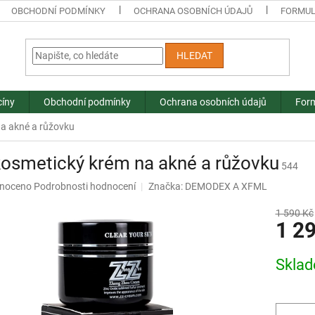
OBCHODNÍ PODMÍNKY
OCHRANA OSOBNÍCH ÚDAJŮ
FORMUL
HLEDAT
cíny
Obchodní podmínky
Ochrana osobních údajů
Form
a akné a růžovku
osmetický krém na akné a růžovku
544
né
noceno
Podrobnosti hodnocení
Značka:
DEMODEX A XFML
ní
u
1 590 Kč
1 2
Měrná
Skla
cena:
ek.