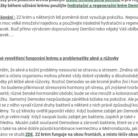
žky během užívání krému použijte
hydratační a regenerační krém Dem
šování :
ZZ krém u některých lidí poměrně dost vysušuje pokožku. Nepou
o moc velké množství najednou a používejte následně hydratační a regen
ravek. Buď přímo výrobcem doporučovaný DemSol nebo nějaký Váš oblíb
avek...
.
ké vysvětlení fungování krému a problematiky akné a růžovky
rdím, že akné a kožní problémy nesouvisí se stravou a stresem. Změna st
ení a očista organismu mohou přinést vždy dobré výsledky a dlouhodoběj
edky při léčbě akné růžovky. Roztoč Demodex se ale kromě jiného živí i ho
 ho budeme přikrmovat stresovými hormony při stresu, při zvýšené tvor
bertě, různé ženské hormonální období, bude se více množit a kolonizovat
žku. Samotný Demodex nezpůsobuje zánětlivá ložiska na pokožce. Ale p
i se z něho vyvalí různé druhy bakterií a některé z nich právě způsobují ko
lémy. To už klinicky ověřili japonští vědci. Když budeme zabíjet jen Demod
ch je velmi malý. Když naopak budu zabíjet jen bakterie, úspěch je také v
hlednu. Musím zabít současně Demodexe a zároveň bakterie, které se z n
o také na akné dobře působí kombinace Ivermectinu a Metronidazolu, jak 
áno ve studii
ZDE
.
ZZ krém funguje na obou frontách, a místo léčiv obsa