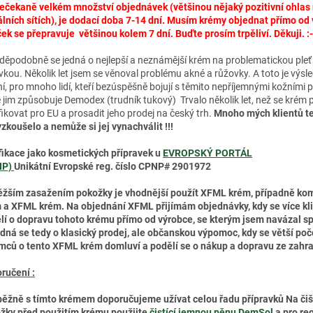
nečekaně velkém množství objednávek (většinou nějaký pozitivní ohlas
álních sítích), je dodací doba 7-14 dní. Musím krémy objednat přímo od
ček se přepravuje většinou kolem 7 dní. Buďte prosím trpěliví. Děkuji. :-
děpodobně se jedná o nejlepší a neznámější krém na problematickou pleť
vkou. Několik let jsem se věnoval problému akné a růžovky. A toto je výsl
ní, pro mnoho lidí, kteří bezúspěšně bojují s těmito nepříjemnými kožními 
é jim způsobuje Demodex (trudník tukový) Trvalo několik let, než se krém 
fikovat pro EU a prosadit jeho prodej na český trh.
Mnoho mých klientů t
vyzkoušelo a nemůže si jej vynachválit !!!
fikace jako kosmetických přípravek u
EVROPSKÝ PORTÁL
NP)
Unikátní Evropské reg. číslo CPNP# 2901972
těžším zasažením pokožky je vhodnější použít XFML krém, případně ko
 a XFML krém. Na objednání XFML přijímám objednávky, kdy se více kl
lí o dopravu tohoto krému přímo od výrobce, se kterým jsem navázal sp
dná se tedy o klasický prodej, ale občanskou výpomoc, kdy se větší poč
mců o tento XFML krém domluví a podělí se o nákup a dopravu ze zahran
ručení :
ěžně s tímto krémem doporučujeme užívat celou řadu přípravků Na čiš
žky před použitím krému použijte
čistící jemnou pěnu DemSol
a pro re