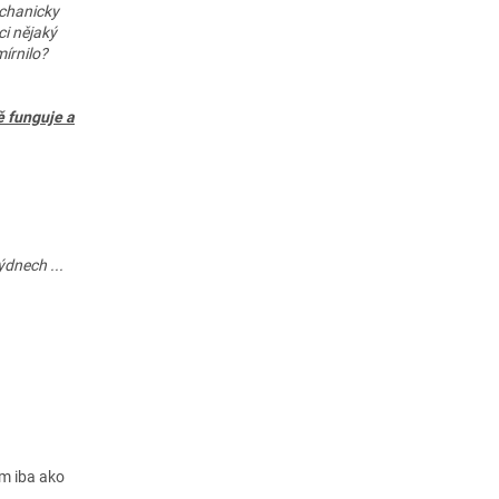
echanicky
ci nějaký
írnilo?
ě funguje a
ýdnech ...
em iba ako