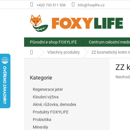
Přejít
+420 733 511 536
info@foxylife.cz
na
obsah
Původní e-shop FOXYLIFE
Centrum celostní medi
Domů
Všechny produkty
ZZ kosmetický krém n
P
ZZ k
o
Přeskočit
s
Průměr
Kategorie
Neohod
kategorie
t
hodnoce
r
produkt
Regenerace jater
a
je
Kloubní výživa
n
0,0
z
Akné, růžovka, demodex
n
5
í
Produkty FOXYLIFE
hvězdič
p
Probiotika
a
Minerály