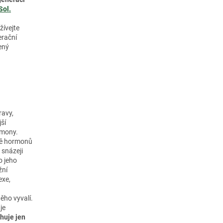
Sol.
žívejte
erační
ený
ravy,
ší
rmony.
bě hormonů
 snázeji
o jeho
žní
exe,
ěho vyvalí.
je
huje jen