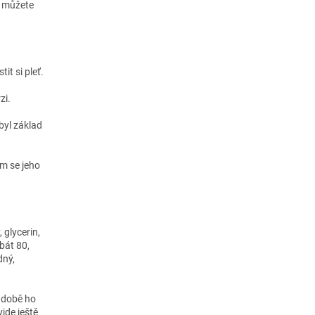
e můžete
t si pleť.
zi.
 byl základ
ím se jeho
 glycerin,
rbát 80,
dný,
é době ho
jde ještě