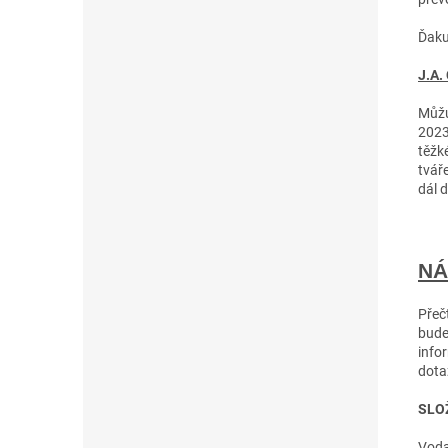
Ďaku
J.A.
Můžu
2023
těžk
tvář
dál 
NÁ
Přečt
bude
info
dota
SLO
Voda