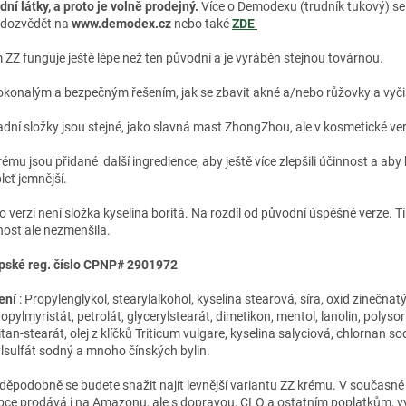
dní látky, a proto je volně prodejný.
Více o Demodexu (trudník tukový) s
 dozvědět na
www.demodex.cz
nebo také
ZDE
 ZZ funguje ještě lépe než ten původní a je vyráběn stejnou továrnou.
okonalým a bezpečným řešením, jak se zbavit akné a/nebo růžovky a vyčisti
adní složky jsou stejné, jako slavná mast ZhongZhou, ale v kosmetické ver
ému jsou přidané další ingredience, aby ještě více zlepšili účinnost a aby
leť jemnější.
to verzi není složka kyselina boritá. Na rozdíl od původní úspěšné verze. T
nost ale nezmenšila.
pské reg. číslo CPNP# 2901972
ení
: Propylenglykol, stearylalkohol, kyselina stearová, síra, oxid zinečnatý,
opylmyristát, petrolát, glycerylstearát, dimetikon, mentol, lanolin, polyso
tan-stearát, olej z klíčků Triticum vulgare, kyselina salyciová, chlornan so
ylsulfát sodný a mnoho čínských bylin.
děpodobně se budete snažit najít levnější variantu ZZ krému. V současn
bce prodává i na Amazonu, ale s dopravou, CLO a ostatním poplatkům, vy