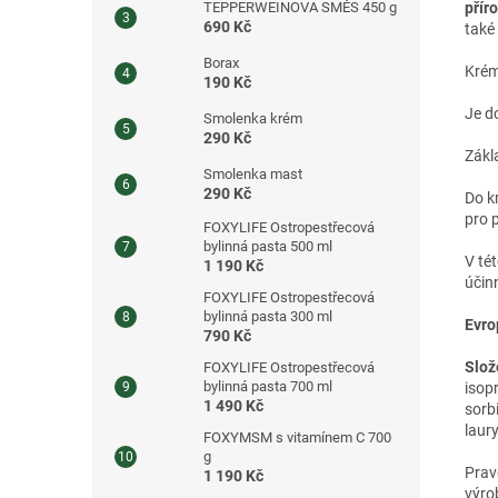
příro
TEPPERWEINOVA SMĚS 450 g
690 Kč
také
Borax
Krém
190 Kč
Je d
Smolenka krém
290 Kč
Zákl
Smolenka mast
290 Kč
Do kr
pro p
FOXYLIFE Ostropestřecová
bylinná pasta 500 ml
V té
1 190 Kč
účin
FOXYLIFE Ostropestřecová
bylinná pasta 300 ml
Evro
790 Kč
Slož
FOXYLIFE Ostropestřecová
bylinná pasta 700 ml
isopr
1 490 Kč
sorbi
laur
FOXYMSM s vitamínem C 700
g
Prav
1 190 Kč
výro