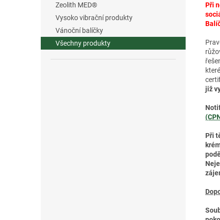
Při 
Zeolith MED®
soci
Vysoko vibrační produkty
Balí
Vánoční balíčky
Prav
Všechny produkty
růžo
řeše
kter
certi
již 
Noti
(CP
Při 
krém
podě
Neje
záje
Dopo
Soub
poko