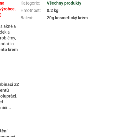
 na
Kategorie
:
Všechny produkty
 výrobce.
Hmotnost
:
0.2 kg
)
Balení
:
20g kosmetický krém
 s akné a
edek a
problémy,
podařilo
ento krém
mbinaci ZZ
ientů
olupráci.
et
ičí...
tění
generaci