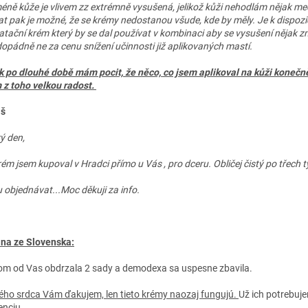
éně kůže je vlivem zz extrémně vysušená, jelikož kůži nehodlám nějak m
at pak je možné, že se krémy nedostanou všude, kde by měly. Je k dispozi
atační krém který by se dal používat v kombinaci aby se vysušení nějak zm
opádně ne za cenu snížení učinnosti již aplikovaných mastí.
k po dlouhé době mám pocit, že něco, co jsem aplikoval na kůži konečn
z toho velkou radost.
áš
ý den,
rém jsem kupoval v Hradci přímo u Vás , pro dceru. Obličej čistý po třech t
 objednávat...Moc děkuji za info.
na ze Slovenska:
om od Vas obdrzala 2 sady a demodexa sa uspesne zbavila.
lého srdca Vám ďakujem, len tieto krémy naozaj fungujú.
Už ich potrebuj
enciu.