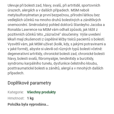
Ulevuje při bolesti zad, hlavy, svalů, při artritidě, sportovních
úrazech, alergiích a v dalších případech. MSM neboli
metylsulfonylmetan je první bezpečnou, přírodní látkou bez
vedlejších účinků na mnoho druhů bolestivých a zánětlivých
onemocnění. Směrodatný pohled doktorů Stanleyho Jacoba a
Ronalda Lawrence na MSM vám odhalí způsob, jak těžit z
pozitivních účinků této „zázračné“ sloučeniny. Výše uvedení
lékaři mají zkušenosti z úspěšné léčby tisíců pacientů s bolestí.
Vysvětlí vám, jak MSM užívat (kolik, kdy, s jakými potravinami a
v jaké formě), abyste si ulevili od různých typů bolesti včetně:
degenerativní artritidy, chronické bolesti zad, chronické bolesti
hlavy, bolesti svalů, fibromyalgie, tendinitidy a burzitidy,
syndromu karpálního tunelu, dysfunkce čelistního kloubu,
posttraumatické bolesti a zánětů, alergií a v mnohých dalších
případech.
Doplňkové parametry
Kategorie
:
Všechny produkty
Hmotnost
:
1 kg
Položka byla vyprodána…