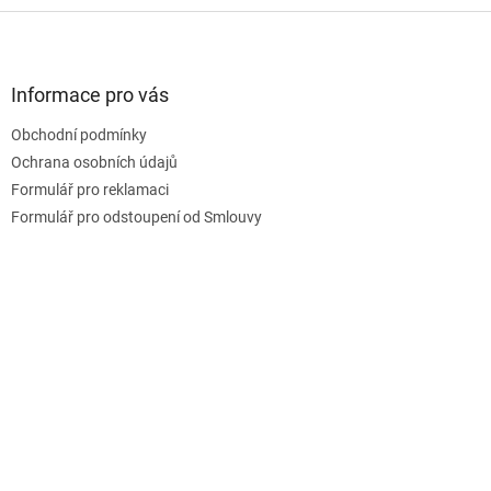
Z
á
p
a
Informace pro vás
t
Obchodní podmínky
í
Ochrana osobních údajů
Formulář pro reklamaci
Formulář pro odstoupení od Smlouvy