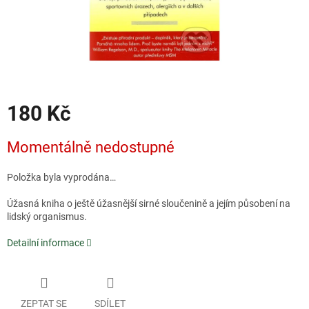
180 Kč
Měrná
Momentálně nedostupné
cena:
Položka byla vyprodána…
Úžasná kniha o ještě úžasnější sirné sloučenině a jejím působení na
lidský organismus.
Detailní informace
ZEPTAT SE
SDÍLET