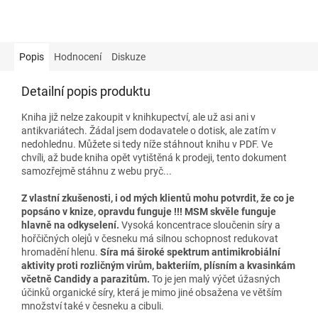
Popis
Hodnocení
Diskuze
Detailní popis produktu
Kniha již nelze zakoupit v knihkupectví, ale už asi ani v
antikvariátech. Žádal jsem dodavatele o dotisk, ale zatím v
nedohlednu. Můžete si tedy níže stáhnout knihu v PDF. Ve
chvíli, až bude kniha opět vytištěná k prodeji, tento dokument
samozřejmě stáhnu z webu pryč...
Z vlastní zkušenosti, i od mých klientů mohu potvrdit, že co je
popsáno v knize, opravdu funguje !!! MSM skvěle funguje
hlavně na odkyselení.
Vysoká koncentrace sloučenin síry a
hořčičných olejů v česneku má silnou schopnost redukovat
hromadění hlenu.
Síra má široké spektrum antimikrobiální
aktivity proti rozličným virům, bakteriím, plísním a kvasinkám
včetně Candidy a parazitům.
To je jen malý výčet úžasných
účinků organické síry, která je mimo jiné obsažena ve větším
množství také v česneku a cibuli.