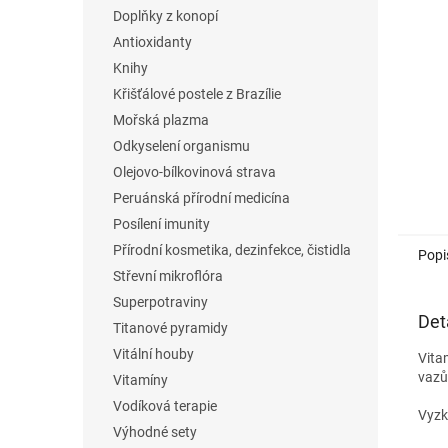
n
Doplňky z konopí
e
Antioxidanty
l
Knihy
Křišťálové postele z Brazílie
Mořská plazma
Odkyselení organismu
Olejovo-bílkovinová strava
Peruánská přírodní medicína
Posílení imunity
Přírodní kosmetika, dezinfekce, čistidla
Popi
Střevní mikroflóra
Superpotraviny
Det
Titanové pyramidy
Vitální houby
Vita
vazů
Vitamíny
Vodíková terapie
Vyzk
Výhodné sety