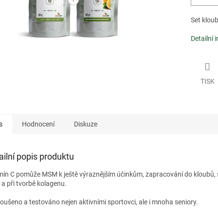
Set klou
Detailní 
TISK
s
Hodnocení
Diskuze
ailní popis produktu
mín C pomůže MSM k ještě výraznějším účinkům, zapracování do kloubů, 
 a při tvorbě kolagenu.
oušeno a testováno nejen aktivními sportovci, ale i mnoha seniory.