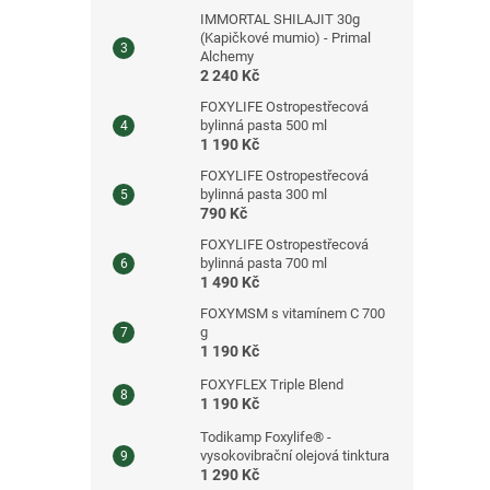
IMMORTAL SHILAJIT 30g
(Kapičkové mumio) - Primal
Alchemy
2 240 Kč
FOXYLIFE Ostropestřecová
bylinná pasta 500 ml
1 190 Kč
FOXYLIFE Ostropestřecová
bylinná pasta 300 ml
790 Kč
FOXYLIFE Ostropestřecová
bylinná pasta 700 ml
1 490 Kč
FOXYMSM s vitamínem C 700
g
1 190 Kč
FOXYFLEX Triple Blend
1 190 Kč
Todikamp Foxylife® -
vysokovibrační olejová tinktura
1 290 Kč