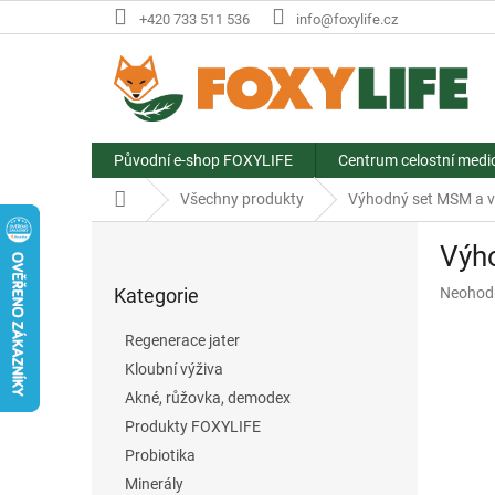
Přejít
+420 733 511 536
info@foxylife.cz
na
obsah
Původní e-shop FOXYLIFE
Centrum celostní medi
Domů
Všechny produkty
Výhodný set MSM a v
P
Výh
o
Přeskočit
s
Průměr
Kategorie
Neohod
kategorie
t
hodnoce
r
produkt
Regenerace jater
a
je
Kloubní výživa
n
0,0
z
Akné, růžovka, demodex
n
5
í
Produkty FOXYLIFE
hvězdič
p
Probiotika
a
Minerály