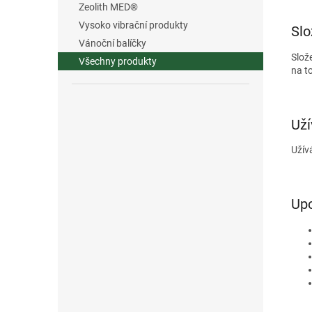
Zeolith MED®
Vysoko vibrační produkty
Slo
Vánoční balíčky
Slož
Všechny produkty
na t
Uží
Užív
Up