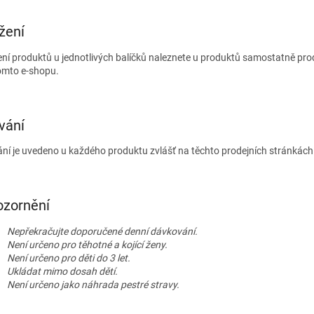
žení
ení produktů u jednotlivých balíčků naleznete u produktů samostatně pr
omto e-shopu.
vání
ání je uvedeno u každého produktu zvlášť na těchto prodejních stránkách
ozornění
Nepřekračujte doporučené denní dávkování.
Není určeno pro těhotné a kojící ženy.
Není určeno pro děti do 3 let.
Ukládat mimo dosah dětí.
Není určeno jako náhrada pestré stravy.