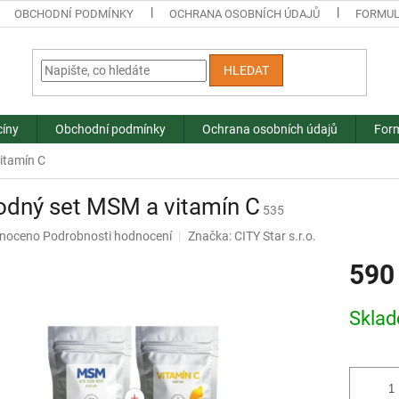
OBCHODNÍ PODMÍNKY
OCHRANA OSOBNÍCH ÚDAJŮ
FORMUL
HLEDAT
cíny
Obchodní podmínky
Ochrana osobních údajů
Form
itamín C
odný set MSM a vitamín C
535
né
noceno
Podrobnosti hodnocení
Značka:
CITY Star s.r.o.
ní
590
u
Měrná
Skla
cena:
ek.