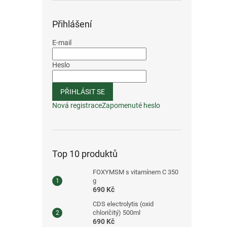
Přihlášení
E-mail
Heslo
PŘIHLÁSIT SE
Nová registrace
Zapomenuté heslo
Top 10 produktů
FOXYMSM s vitamínem C 350
g
690 Kč
CDS electrolytis (oxid
chloričitý) 500ml
690 Kč