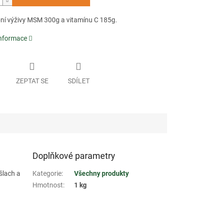
bní výživy MSM 300g a vitamínu C 185g.
informace
ZEPTAT SE
SDÍLET
Doplňkové parametry
šlach a
Kategorie
:
Všechny produkty
Hmotnost
:
1 kg