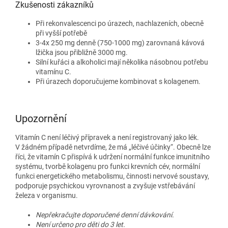
Zkušenosti zákazníků
Při rekonvalescenci po úrazech, nachlazeních, obecně
při vyšší potřebě
3-4x 250 mg denně (750-1000 mg) zarovnaná kávová
lžička jsou přibližně 3000 mg.
Silní kuřáci a alkoholici mají několika násobnou potřebu
vitamínu C.
Při úrazech doporučujeme kombinovat s kolagenem.
Upozornění
Vitamín C není léčivý přípravek a není registrovaný jako lék.
V žádném případě netvrdíme, že má „léčivé účinky“. Obecně lze
říci, že vitamín C přispívá k udržení normální funkce imunitního
systému, tvorbě kolagenu pro funkci krevních cév, normální
funkci energetického metabolismu, činnosti nervové soustavy,
podporuje psychickou vyrovnanost a zvyšuje vstřebávání
železa v organismu.
Nepřekračujte doporučené denní dávkování.
Není určeno pro děti do 3 let.