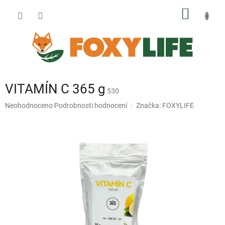
Přejít
NÁKUP
na
obsah
KOŠÍK
VITAMÍN C 365 g
530
Průměrné
Neohodnoceno
Podrobnosti hodnocení
Značka:
FOXYLIFE
hodnocení
produktu
je
0,0
z
5
hvězdiček.