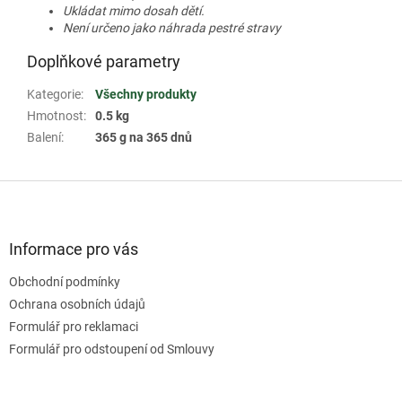
Ukládat mimo dosah dětí.
Není určeno jako náhrada pestré stravy
Doplňkové parametry
Kategorie
:
Všechny produkty
Hmotnost
:
0.5 kg
Balení
:
365 g na 365 dnů
Z
á
p
a
Informace pro vás
t
Obchodní podmínky
í
Ochrana osobních údajů
Formulář pro reklamaci
Formulář pro odstoupení od Smlouvy