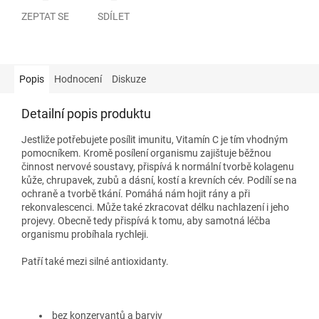
ZEPTAT SE
SDÍLET
Popis
Hodnocení
Diskuze
Detailní popis produktu
Jestliže potřebujete posílit imunitu, Vitamín C je tím vhodným
pomocníkem. Kromě posílení organismu zajištuje běžnou
činnost nervové soustavy, přispívá k normální tvorbě kolagenu
kůže, chrupavek, zubů a dásní, kostí a krevních cév. Podílí se na
ochraně a tvorbě tkání. Pomáhá nám hojit rány a při
rekonvalescenci. Může také zkracovat délku nachlazení i jeho
projevy. Obecně tedy přispívá k tomu, aby samotná léčba
organismu probíhala rychleji.
Patří také mezi silné antioxidanty.
bez konzervantů a barviv