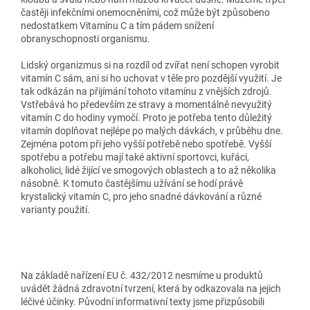
častěji infekčními onemocněními, což může být způsobeno
nedostatkem Vitamínu C a tím pádem snížení
obranyschopnosti organismu.
Lidský organizmus si na rozdíl od zvířat není schopen vyrobit
vitamín C sám, ani si ho uchovat v těle pro pozdější využití. Je
tak odkázán na přijímání tohoto vitamínu z vnějších zdrojů.
Vstřebává ho především ze stravy a momentálně nevyužitý
vitamín C do hodiny vymočí. Proto je potřeba tento důležitý
vitamín doplňovat nejlépe po malých dávkách, v průběhu dne.
Zejména potom při jeho vyšší potřebě nebo spotřebě. Vyšší
spotřebu a potřebu mají také aktivní sportovci, kuřáci,
alkoholici, lidé žijící ve smogových oblastech a to až několika
násobně. K tomuto častějšímu užívání se hodí právě
krystalický vitamín C, pro jeho snadné dávkování a různé
varianty použití.
Na základě nařízení EU č. 432/2012 nesmíme u produktů
uvádět žádná zdravotní tvrzení, která by odkazovala na jejich
léčivé účinky. Původní informativní texty jsme přizpůsobili