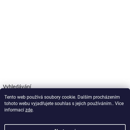
Vyhledávání
Tento web používá soubory cookie. Dalším procházením
HLEDAT
tohoto webu vyjadřujete souhlas s jejich používáním.. Více
informací
zde
.
Vytvořil Shoptet