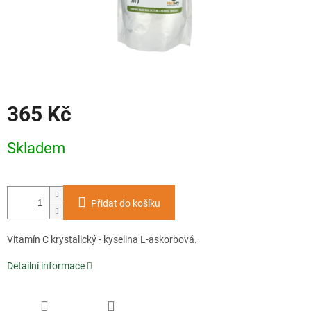
365 Kč
Měrná
Skladem
cena:
Přidat do košíku
Vitamín C krystalický - kyselina L-askorbová.
Detailní informace