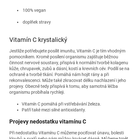
100% vegan
doplňek stravy
Vitamín C krystalický
Jestliže potřebujete posílit imunitu, Vitamín C je tím vhodným
pomocníkem. Kromě posílení organismu zajištuje běžnou
činnost nervové soustavy, přispívá k normální tvorbě kolagenu
kůže, chrupavek, zubů a dásní, kostí a krevních cév. Podílí se na
ochraně a tvorbě tkání. Pomáhá nám hojit rány a při
rekonvalescenci. Může také zkracovat délku nachlazení i jeho
projevy. Obecně tedy přispívá k tomu, aby samotná léčba
organismu probíhala rychleji.
Vitamín C pomáhá při vstřebávání železa.
Patří také mezi silné antioxidanty.
Projevy nedostatku vitamínu C
Při nedostatku Vitamínu C můžeme pociťovat únavu, bolesti
kloubů a svalů nebo nám můžou krvácet dásně. Můžeme trpět