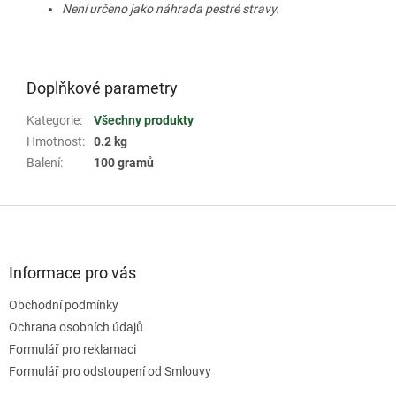
Není určeno jako náhrada pestré stravy.
Doplňkové parametry
Kategorie
:
Všechny produkty
Hmotnost
:
0.2 kg
Balení
:
100 gramů
Z
á
p
a
Informace pro vás
t
Obchodní podmínky
í
Ochrana osobních údajů
Formulář pro reklamaci
Formulář pro odstoupení od Smlouvy