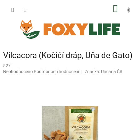
Přejít
NÁKUP
na
obsah
KOŠÍK
Vilcacora (Kočičí dráp, Uňa de Gato)
527
Průměrné
Neohodnoceno
Podrobnosti hodnocení
Značka:
Uncaria ČR
hodnocení
produktu
je
0,0
z
5
hvězdiček.