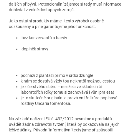
dalších přibývá. Potencionální zájemce si tedy musí informace
dohledat z volně dostupných zdrojů.
Jako ostatní produkty máme i tento výrobek osobně
odzkoušený a plně garantujeme jeho funkčnost.
bez konzervantů a barviv
doplněk stravy
pochází z plantáží přímo v srdci džungle
k nám se dostává vždy tou nejkratší možnou cestou
je z čerstvého sběru – neležela ve skladech či
laboratořích (díky tomu si zachovává i vůni pralesa)
je to skutečně originální a pravá vnitřní kůra popínavé
rostliny Uncaria tomentosa.
Na základě nařízení EU č. 432/2012 nesmíme u produktů
uvádět žádná zdravotní tvrzení, která by odkazovala na jejich
léčivé účinky. Původní informativní texty jsme přizpůsobili