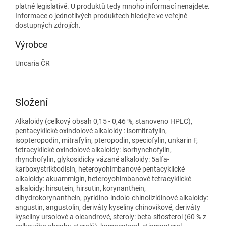
platné legislativě. U produktů tedy mnoho informací nenajdete.
Informace o jednotlivých produktech hledejte ve veřejně
dostupných zdrojích.
Výrobce
Uncaria ČR
Složení
Alkaloidy (celkový obsah 0,15 - 0,46 %, stanoveno HPLC),
pentacyklické oxindolové alkaloidy : isomitrafylin,
isopteropodin, mitrafylin, pteropodin, speciofylin, unkarin F,
tetracyklické oxindolové alkaloidy: isorhynchofylin,
rhynchofylin, glykosidicky vázané alkaloidy: 5alfa-
karboxystriktodisin, heteroyohimbanové pentacyklické
alkaloidy: akuammigin, heteroyohimbanové tetracyklické
alkaloidy: hirsutein, hirsutin, korynanthein,
dihydrokorynanthein, pyridino-indolo-chinolizidinové alkaloidy:
angustin, angustolin, deriváty kyseliny chinovikové, deriváty
kyseliny ursolové a oleandrové, steroly: beta-sitosterol (60 % z