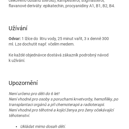
celkového obsahu sterolů), kampesterol, stigmasterol,
flavanové deriváty: epikatechin, procyanidiny A1, B1, B2, B4.
Užívání
Odvar:
1 lžíce do litru vody, 25 minut vařit, 3 x denně 300
ml. Lze dochutit např. včelím medem.
Ke každé objednávce dostává zákazník podrobný návod
k užívání.
Upozornění
Není určeno pro děti do 6 let!
Není vhodné pro osoby s poruchami krvetvorby, hemofiliky, po
transplantaci orgánů a při chemoterapii a radioterapii.
Není vhodné pro těhotné a kojící ženya pro ženy očekávající
těhotenství.
Ukládat mimo dosah dětí.