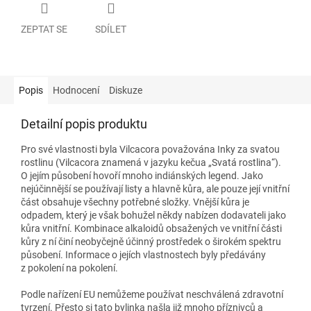
ZEPTAT SE
SDÍLET
Popis
Hodnocení
Diskuze
Detailní popis produktu
Pro své vlastnosti byla Vilcacora považována Inky za svatou
rostlinu (Vilcacora znamená v jazyku kečua „Svatá rostlina“).
O jejím působení hovoří mnoho indiánských legend. Jako
nejúčinnější se používají listy a hlavně kůra, ale pouze její vnitřní
část obsahuje všechny potřebné složky. Vnější kůra je
odpadem, který je však bohužel někdy nabízen dodavateli jako
kůra vnitřní. Kombinace alkaloidů obsažených ve vnitřní části
kůry z ní činí neobyčejně účinný prostředek o širokém spektru
působení. Informace o jejích vlastnostech byly předávány
z pokolení na pokolení.
Podle nařízení EU nemůžeme používat neschválená zdravotní
tvrzení. Přesto si tato bylinka našla již mnoho příznivců a