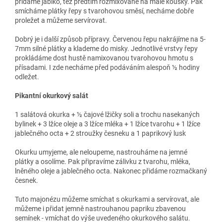
přidáme jablko, též předtím rozmixované na malé kousky. Pak
smícháme plátky řepy s tvarohovou směsí, necháme dobře
proležet a můžeme servírovat.
Dobrý je i další způsob přípravy. Červenou řepu nakrájíme na 5-
7mm silné plátky a klademe do misky. Jednotlivé vrstvy řepy
prokládáme dost hustě namixovanou tvarohovou hmotu s
přísadami. I zde necháme před podáváním alespoň ½ hodiny
odležet.
Pikantní okurkový salát
1 salátová okurka + ½ čajové lžičky soli a trochu nasekaných
bylinek + 3 lžíce oleje a 3 lžíce mléka + 1 lžíce tvarohu + 1 lžíce
jablečného octa + 2 stroužky česneku a 1 paprikový lusk
Okurku umyjeme, ale neloupeme, nastrouháme na jemné
plátky a osolíme. Pak připravíme zálivku z tvarohu, mléka,
lněného oleje a jablečného octa. Nakonec přidáme rozmačkaný
česnek.
Tuto majonézu můžeme smíchat s okurkami a servírovat, ale
můžeme i přidat jemně nastrouhanou papriku zbavenou
semínek - vmíchat do výše uvedeného okurkového salátu.