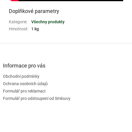
Doplňkové parametry
Kategorie
:
Všechny produkty
Hmotnost
:
1 kg
Z
á
p
a
Informace pro vás
t
Obchodní podmínky
í
Ochrana osobních údajů
Formulář pro reklamaci
Formulář pro odstoupení od Smlouvy