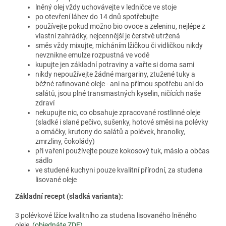
lněný olej vždy uchovávejte v ledničce ve stoje
po otevření láhev do 14 dnů spotřebujte
používejte pokud možno bio ovoce a zeleninu, nejlépe z
vlastní zahrádky, nejcennější je čerstvě utržená
směs vždy mixujte, mícháním lžičkou či vidličkou nikdy
nevznikne emulze rozpustná ve vodě
kupujte jen základní potraviny a vařte si doma sami
nikdy nepoužívejte žádné margariny, ztužené tuky a
běžné rafinované oleje - ani na přímou spotřebu ani do
salátů, jsou plné transmastných kyselin, ničících naše
zdraví
nekupujte nic, co obsahuje zpracované rostlinné oleje
(sladké i slané pečivo, sušenky, hotové směsi na polévky
a omáčky, krutony do salátů a polévek, hranolky,
zmrzliny, čokolády)
při vaření používejte pouze kokosový tuk, máslo a občas
sádlo
ve studené kuchyni pouze kvalitní přírodní, za studena
lisované oleje
Základní recept (sladká varianta):
3 polévkové lžíce kvalitního za studena lisovaného lněného
oleje
(objednáte ZDE)