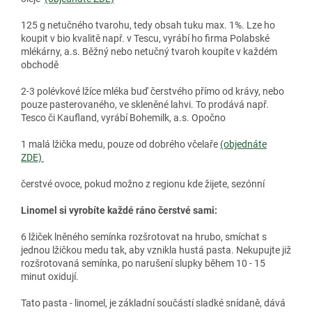
125 g netučného tvarohu, tedy obsah tuku max. 1%. Lze ho
koupit v bio kvalitě např. v Tescu, vyrábí ho firma Polabské
mlékárny, a.s. Běžný nebo netučný tvaroh koupíte v každém
obchodě
2-3 polévkové lžíce mléka buď čerstvého přímo od krávy, nebo
pouze pasterovaného, ve skleněné lahvi. To prodává např.
Tesco či Kaufland, vyrábí Bohemilk, a.s. Opočno
1 malá lžička medu, pouze od dobrého včelaře
(objednáte
ZDE)
čerstvé ovoce, pokud možno z regionu kde žijete, sezónní
Linomel si vyrobíte každé ráno čerstvé sami:
6 lžiček lněného semínka rozšrotovat na hrubo, smíchat s
jednou lžičkou medu tak, aby vznikla hustá pasta. Nekupujte již
rozšrotovaná semínka, po narušení slupky během 10 - 15
minut oxidují.
Tato pasta - linomel, je základní součástí sladké snídaně, dává