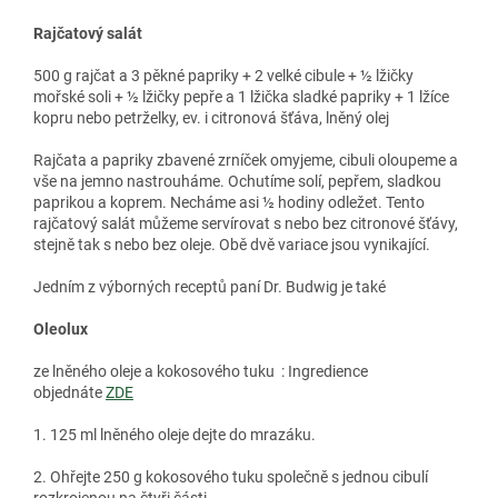
Rajčatový salát
500 g rajčat a 3 pěkné papriky + 2 velké cibule + ½ lžičky
mořské soli + ½ lžičky pepře a 1 lžička sladké papriky + 1 lžíce
kopru nebo petrželky, ev. i citronová šťáva, lněný olej
Rajčata a papriky zbavené zrníček omyjeme, cibuli oloupeme a
vše na jemno nastrouháme. Ochutíme solí, pepřem, sladkou
paprikou a koprem. Necháme asi ½ hodiny odležet. Tento
rajčatový salát můžeme servírovat s nebo bez citronové šťávy,
stejně tak s nebo bez oleje. Obě dvě variace jsou vynikající.
Jedním z výborných receptů paní Dr. Budwig je také
Oleolux
ze lněného oleje a kokosového tuku : Ingredience
objednáte
ZDE
1. 125 ml lněného oleje dejte do mrazáku.
2. Ohřejte 250 g kokosového tuku společně s jednou cibulí
rozkrojenou na čtyři části.