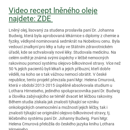
Video recept lněného oleje
najdete: ZDE
Lněný olej, lisovaný za studena proslavila paní Dr. Johanna
Budwig, která byla aprobovaná lékárnice s diplomy z chemie a
fyziky, vědkyně nominovaná sedmkrát na Nobelovu cenu. Byla
vedoucí znalkyní pro léky a tuky ve Státním zdravotnickém
úřadě, kde se schvalovaly nové léky. Studovala medicínu. Na
celém světě je známá svými úspěchy v léčbě nemocných
rakovinou pomocí systému olejovo-bílkovinové stravy. Více než
50 % jejích pacientů byli lékaři a jejich příbuzní, kteří dobře
věděli, na koho se s tak vážnou nemocí obrátit. V české
republice, tento projekt převzala paní Mgr. Helena Cmurová,
která v období 2013-2015 úspěšně absolvovala studium u
Lothara Hirneiseho, jediného spolupracovníka paní Dr. Budwig
a člověka zabývajícího se téměř dvacet let léčbou rakoviny.
Během studia získala jak znalosti týkající se vzniku
onkologických onemocnění a možností jejich léčby, tak i
znalosti týkající se originální olejovo-bílkovinové stravy, tj.
léčebného systému paní Dr. Johanny Budwig. Paní Mgr.
Helena Cmurová přeložila do českého jazyka knihu Lothara
Hirneiseho.