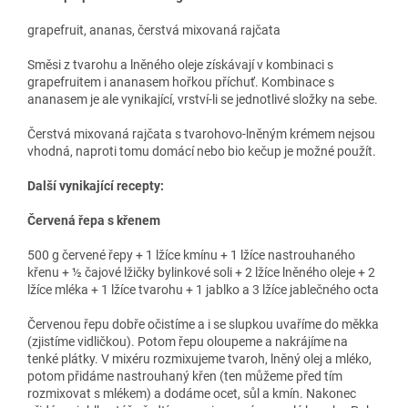
grapefruit, ananas, čerstvá mixovaná rajčata
Směsi z tvarohu a lněného oleje získávají v kombinaci s
grapefruitem i ananasem hořkou příchuť. Kombinace s
ananasem je ale vynikající, vrství-li se jednotlivé složky na sebe.
Čerstvá mixovaná rajčata s tvarohovo-lněným krémem nejsou
vhodná, naproti tomu domácí nebo bio kečup je možné použít.
Další vynikající recepty:
Červená řepa s křenem
500 g červené řepy + 1 lžíce kmínu + 1 lžíce nastrouhaného
křenu + ½ čajové lžičky bylinkové soli + 2 lžíce lněného oleje + 2
lžíce mléka + 1 lžíce tvarohu + 1 jablko a 3 lžíce jablečného octa
Červenou řepu dobře očistíme a i se slupkou uvaříme do měkka
(zjistíme vidličkou). Potom řepu oloupeme a nakrájíme na
tenké plátky. V mixéru rozmixujeme tvaroh, lněný olej a mléko,
potom přidáme nastrouhaný křen (ten můžeme před tím
rozmixovat s mlékem) a dodáme ocet, sůl a kmín. Nakonec