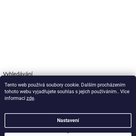
Vyhledávání
Tento web používá soubory cookie. Dalším procházením
HLEDAT
tohoto webu vyjadřujete souhlas s jejich používáním.. Více
informací
zde
.
Vytvořil Shoptet
Nastavení
Copyright 2026
FOXYLIFE - přírodní doplňky výživy
. Všechna