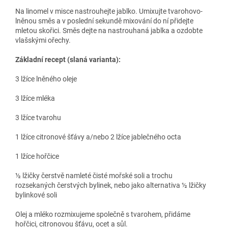
Na linomel v misce nastrouhejte jablko. Umixujte tvarohovo-
lněnou směs a v poslední sekundě mixování do ní přidejte
mletou skořici. Směs dejte na nastrouhaná jablka a ozdobte
vlašskými ořechy.
Základní recept (slaná varianta):
3 lžíce lněného oleje
3 lžíce mléka
3 lžíce tvarohu
1 lžíce citronové šťávy a/nebo 2 lžíce jablečného octa
1 lžíce hořčice
½ lžičky čerstvě namleté čisté mořské soli a trochu
rozsekaných čerstvých bylinek, nebo jako alternativa ½ lžičky
bylinkové soli
Olej a mléko rozmixujeme společně s tvarohem, přidáme
hořčici, citronovou šťávu, ocet a sůl.