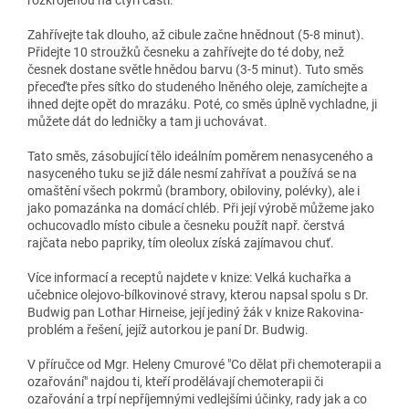
Zahřívejte tak dlouho, až cibule začne hnědnout (5-8 minut).
Přidejte 10 stroužků česneku a zahřívejte do té doby, než
česnek dostane světle hnědou barvu (3-5 minut). Tuto směs
přeceďte přes sítko do studeného lněného oleje, zamíchejte a
ihned dejte opět do mrazáku. Poté, co směs úplně vychladne, ji
můžete dát do ledničky a tam ji uchovávat.
Tato směs, zásobující tělo ideálním poměrem nenasyceného a
nasyceného tuku se již dále nesmí zahřívat a používá se na
omaštění všech pokrmů (brambory, obiloviny, polévky), ale i
jako pomazánka na domácí chléb. Při její výrobě můžeme jako
ochucovadlo místo cibule a česneku použít např. čerstvá
rajčata nebo papriky, tím oleolux získá zajímavou chuť.
Více informací a receptů najdete v knize: Velká kuchařka a
učebnice olejovo-bílkovinové stravy, kterou napsal spolu s Dr.
Budwig pan Lothar Hirneise, její jediný žák v knize Rakovina-
problém a řešení, jejíž autorkou je paní Dr. Budwig.
V příručce od Mgr. Heleny Cmurové "Co dělat při chemoterapii a
ozařování" najdou ti, kteří prodělávají chemoterapii či
ozařování a trpí nepříjemnými vedlejšími účinky, rady jak a co