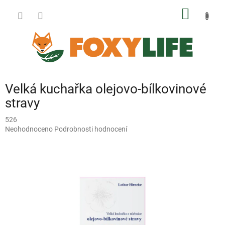
Přejít
NÁKUP
na
obsah
KOŠÍK
Velká kuchařka olejovo-bílkovinové
stravy
526
Průměrné
Neohodnoceno
Podrobnosti hodnocení
hodnocení
produktu
je
0,0
z
5
hvězdiček.