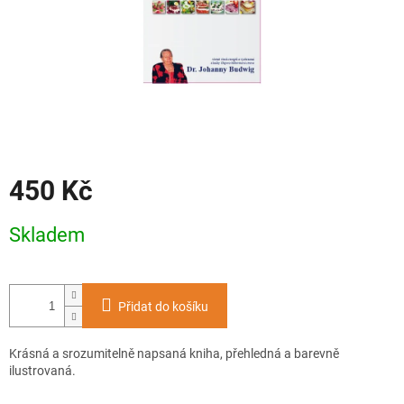
450 Kč
Měrná
Skladem
cena:
Přidat do košíku
Krásná a srozumitelně napsaná kniha, přehledná a barevně
ilustrovaná.