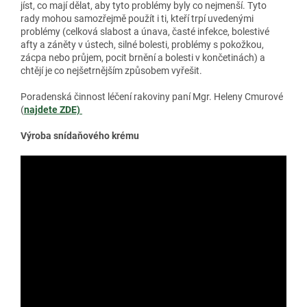
jíst, co mají dělat, aby tyto problémy byly co nejmenší. Tyto
rady mohou samozřejmě použít i ti, kteří trpí uvedenými
problémy (celková slabost a únava, časté infekce, bolestivé
afty a záněty v ústech, silné bolesti, problémy s pokožkou,
zácpa nebo průjem, pocit brnění a bolesti v končetinách) a
chtějí je co nejšetrnějším způsobem vyřešit.
Poradenská činnost léčení rakoviny paní Mgr. Heleny Cmurové
(
najdete
ZDE)
Výroba snídaňového krému