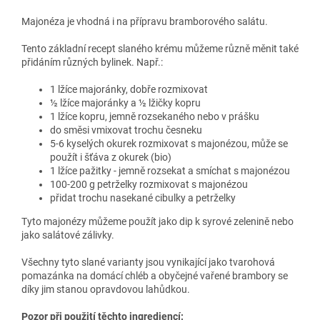
Majonéza je vhodná i na přípravu bramborového salátu.
Tento základní recept slaného krému můžeme různě měnit také
přidáním různých bylinek. Např.:
1 lžíce majoránky, dobře rozmixovat
½ lžíce majoránky a ½ lžičky kopru
1 lžíce kopru, jemně rozsekaného nebo v prášku
do směsi vmixovat trochu česneku
5-6 kyselých okurek rozmixovat s majonézou, může se
použít i šťáva z okurek (bio)
1 lžíce pažitky - jemně rozsekat a smíchat s majonézou
100-200 g petrželky rozmixovat s majonézou
přidat trochu nasekané cibulky a petrželky
Tyto majonézy můžeme použít jako dip k syrové zelenině nebo
jako salátové zálivky.
Všechny tyto slané varianty jsou vynikající jako tvarohová
pomazánka na domácí chléb a obyčejné vařené brambory se
díky jim stanou opravdovou lahůdkou.
Pozor při použití těchto ingrediencí: