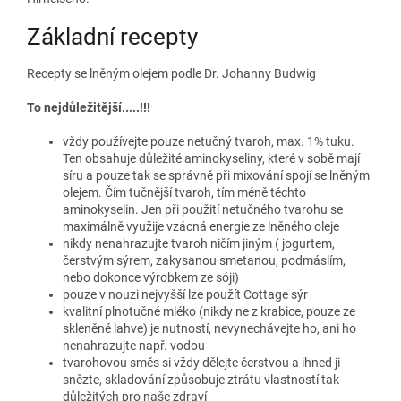
Základní recepty
Recepty se lněným olejem podle Dr. Johanny Budwig
To nejdůležitější.....!!!
vždy používejte pouze netučný tvaroh, max. 1% tuku.
Ten obsahuje důležité aminokyseliny, které v sobě mají
síru a pouze tak se správně při mixování spojí se lněným
olejem. Čím tučnější tvaroh, tím méně těchto
aminokyselin. Jen při použití netučného tvarohu se
maximálně využije vzácná energie ze lněného oleje
nikdy nenahrazujte tvaroh ničím jiným ( jogurtem,
čerstvým sýrem, zakysanou smetanou, podmáslím,
nebo dokonce výrobkem ze sóji)
pouze v nouzi nejvyšší lze použít Cottage sýr
kvalitní plnotučné mléko (nikdy ne z krabice, pouze ze
skleněné lahve) je nutností, nevynechávejte ho, ani ho
nenahrazujte např. vodou
tvarohovou směs si vždy dělejte čerstvou a ihned ji
snězte, skladování způsobuje ztrátu vlastností tak
důležitých pro naše zdraví