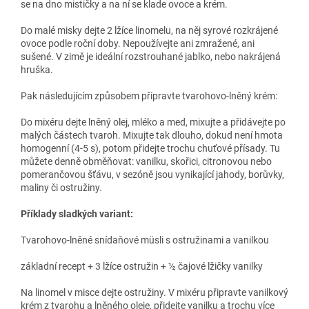
se na dno mističky a na ní se klade ovoce a krém.
Do malé misky dejte 2 lžíce linomelu, na něj syrové rozkrájené
ovoce podle roční doby. Nepoužívejte ani zmražené, ani
sušené. V zimě je ideální rozstrouhané jablko, nebo nakrájená
hruška.
Pak následujícím způsobem připravte tvarohovo-lněný krém:
Do mixéru dejte lněný olej, mléko a med, mixujte a přidávejte po
malých částech tvaroh. Mixujte tak dlouho, dokud není hmota
homogenní (4-5 s), potom přidejte trochu chuťové přísady. Tu
můžete denně obměňovat: vanilku, skořici, citronovou nebo
pomerančovou šťávu, v sezóně jsou vynikající jahody, borůvky,
maliny či ostružiny.
Příklady sladkých variant:
Tvarohovo-lněné snídaňové müsli s ostružinami a vanilkou
základní recept + 3 lžíce ostružin + ½ čajové lžičky vanilky
Na linomel v misce dejte ostružiny. V mixéru připravte vanilkový
krém z tvarohu a lněného oleje, přidejte vanilku a trochu více