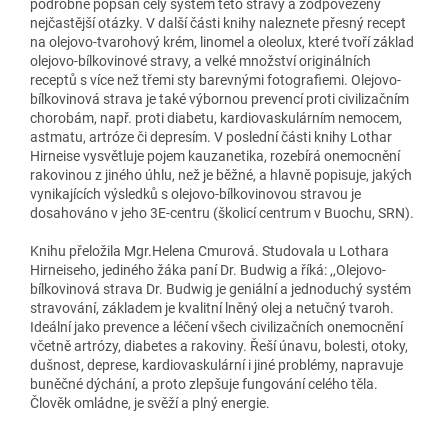
podrobně popsán celý systém této stravy a zodpovězeny
nejčastější otázky. V další části knihy naleznete přesný recept
na olejovo-tvarohový krém, linomel a oleolux, které tvoří základ
olejovo-bílkovinové stravy, a velké množství originálních
receptů s více než třemi sty barevnými fotografiemi. Olejovo-
bílkovinová strava je také výbornou prevencí proti civilizačním
chorobám, např. proti diabetu, kardiovaskulárním nemocem,
astmatu, artróze či depresím. V poslední části knihy Lothar
Hirneise vysvětluje pojem kauzanetika, rozebírá onemocnění
rakovinou z jiného úhlu, než je běžné, a hlavně popisuje, jakých
vynikajících výsledků s olejovo-bílkovinovou stravou je
dosahováno v jeho 3E-centru (školicí centrum v Buochu, SRN).
Knihu přeložila Mgr.Helena Cmurová. Studovala u Lothara
Hirneiseho, jediného žáka paní Dr. Budwig a říká: ,,Olejovo-
bílkovinová strava Dr. Budwig je geniální a jednoduchý systém
stravování, základem je kvalitní lněný olej a netučný tvaroh.
Ideální jako prevence a léčení všech civilizačních onemocnění
včetně artrózy, diabetes a rakoviny. Řeší únavu, bolesti, otoky,
dušnost, deprese, kardiovaskulární i jiné problémy, napravuje
buněčné dýchání, a proto zlepšuje fungování celého těla.
Člověk omládne, je svěží a plný energie.