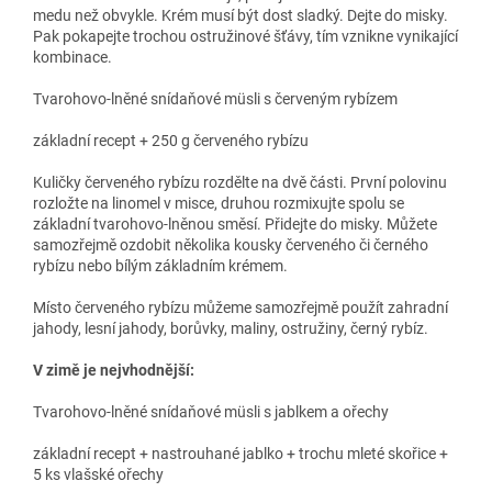
medu než obvykle. Krém musí být dost sladký. Dejte do misky.
Pak pokapejte trochou ostružinové šťávy, tím vznikne vynikající
kombinace.
Tvarohovo-lněné snídaňové müsli s červeným rybízem
základní recept + 250 g červeného rybízu
Kuličky červeného rybízu rozdělte na dvě části. První polovinu
rozložte na linomel v misce, druhou rozmixujte spolu se
základní tvarohovo-lněnou směsí. Přidejte do misky. Můžete
samozřejmě ozdobit několika kousky červeného či černého
rybízu nebo bílým základním krémem.
Místo červeného rybízu můžeme samozřejmě použít zahradní
jahody, lesní jahody, borůvky, maliny, ostružiny, černý rybíz.
V zimě je nejvhodnější:
Tvarohovo-lněné snídaňové müsli s jablkem a ořechy
základní recept + nastrouhané jablko + trochu mleté skořice +
5 ks vlašské ořechy