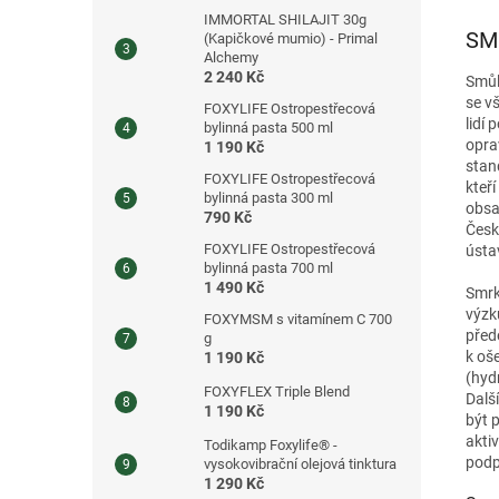
IMMORTAL SHILAJIT 30g
SM
(Kapičkové mumio) - Primal
Alchemy
2 240 Kč
Smůl
se v
FOXYLIFE Ostropestřecová
lidí 
bylinná pasta 500 ml
opra
1 190 Kč
stan
FOXYLIFE Ostropestřecová
kteř
bylinná pasta 300 ml
obsa
790 Kč
Česk
FOXYLIFE Ostropestřecová
ústa
bylinná pasta 700 ml
1 490 Kč
Smrk
výzk
FOXYMSM s vitamínem C 700
před
g
k oš
1 190 Kč
(hyd
FOXYFLEX Triple Blend
Dalš
1 190 Kč
být 
akti
Todikamp Foxylife® -
podp
vysokovibrační olejová tinktura
1 290 Kč