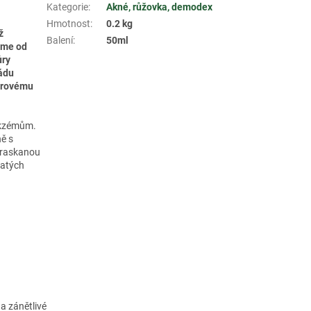
Kategorie
:
Akné, růžovka, demodex
Hmotnost
:
0.2 kg
ž
Balení
:
50ml
áme od
ůry
mádu
virovému
 ekzémům.
ě s
praskanou
natých
na zánětlivé