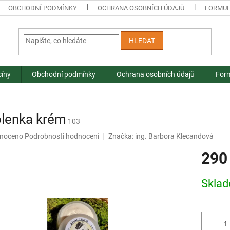
OBCHODNÍ PODMÍNKY
OCHRANA OSOBNÍCH ÚDAJŮ
FORMUL
HLEDAT
cíny
Obchodní podmínky
Ochrana osobních údajů
Form
lenka krém
103
né
noceno
Podrobnosti hodnocení
Značka:
ing. Barbora Klecandová
ní
290
u
Měrná
Skla
cena:
ek.