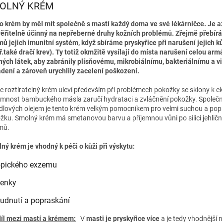
OLNÝ KRÉM
o krém by měl mít společně s mastí každý doma ve své lékárničce. Je a
ěřitelně účinný na nepřeberné druhy kožních problémů. Zřejmě přebír
mů jejich imunitní systém, když sbíráme pryskyřice při narušení jejich k
ř.také dračí krev). Ty totiž okmžitě vysílají do místa narušení celou ar
ných látek, aby zabránily plísňovému, mikrobiálnímu, bakteriálnímu a 
dení a zároveň urychlily zacelení poškození.
e roztíratelný krém uleví především při problémech pokožky se sklony k
omnost bambuckého másla zaručí hydrataci a zvláčnění pokožky. Společn
lových olejem je tento krém velkým pomocníkem pro velmi suchou a po
žku. Smolný krém má smetanovou barvu a příjemnou vůni po silici jehlič
mů.
ný krém je vhodný k péči o kůži při výskytu:
topického exzemu
penky
rudnutí a popraskání
íl mezi mastí a krémem:
V
masti je pryskyřice více
a je tedy vhodnější 