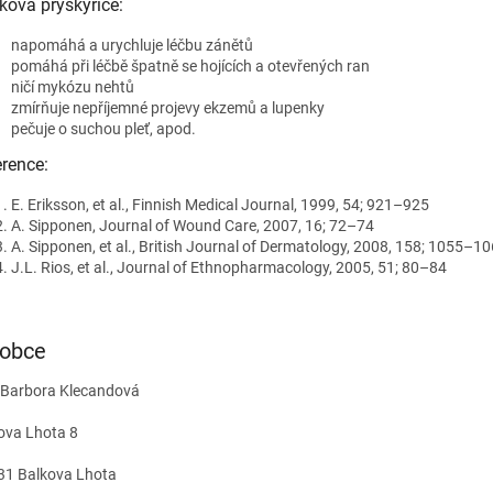
ová pryskyřice:
napomáhá a urychluje léčbu zánětů
pomáhá při léčbě špatně se hojících a otevřených ran
ničí mykózu nehtů
zmírňuje nepříjemné projevy ekzemů a lupenky
pečuje o suchou pleť, apod.
rence:
E. Eriksson, et al., Finnish Medical Journal, 1999, 54; 921–925
A. Sipponen, Journal of Wound Care, 2007, 16; 72–74
A. Sipponen, et al., British Journal of Dermatology, 2008, 158; 1055–1
J.L. Rios, et al., Journal of Ethnopharmacology, 2005, 51; 80–84
robce
 Barbora Klecandová
ova Lhota 8
31 Balkova Lhota