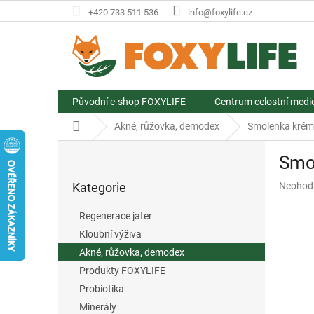
Přejít
+420 733 511 536
info@foxylife.cz
na
obsah
Původní e-shop FOXYLIFE
Centrum celostní medi
Domů
Akné, růžovka, demodex
Smolenka krém
P
Smo
o
Přeskočit
s
Průměr
Kategorie
Neohod
kategorie
t
hodnoce
r
produkt
Regenerace jater
a
je
Kloubní výživa
n
0,0
z
Akné, růžovka, demodex
n
5
í
Produkty FOXYLIFE
hvězdič
p
Probiotika
a
Minerály