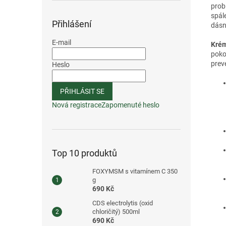
prob
spál
Přihlášení
dásní
E-mail
Krém
poko
prev
Heslo
PŘIHLÁSIT SE
Nová registrace
Zapomenuté heslo
Top 10 produktů
FOXYMSM s vitamínem C 350
g
690 Kč
CDS electrolytis (oxid
chloričitý) 500ml
690 Kč