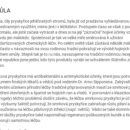
ŮLA
a, čily pryskyřice jehličnatých stromů, byla již od pradávna vyhledávano
šestranným využitím, mimo jiné i v léčitelství. Postupem času se však z 
pomalu, ale jistě začala vytrácet a dnes si na její "zázračné" hojivé účinky
vdu jen málokdo. Společnost je tak ve velké míře směrována k užívání
dartizovaných chemických léčiv. Po celém světě však zůstává několik má
í často v návaznosti na svou rodinnou tradici pokračují ve výrobě hojivých
hem smůly. Stejně tak je to i u nás, navazujeme na tradiční rodinnou rece
é republice jsme jediní, kdo tyto produkty vyrábí se schválením Státního 
vu.
ová pryskyřice má antibakteriální a antimykotické účinky, které jsou pot
umem finských lékařů a vědců pod vedením Dr. Arno Sipponena. Zabývali
evším účinkem přírodní léčby tradičně připravovaných mastí ze smrkové 
etření otevřených a špatně se hojících ran a vředů. V porovnání s klasicko
rogely) těchto problémů došli k závěru, že léčba smrkovou pryskyřicí je úči
í výzkumy taktéž potvrzují, že smrková pryskyřice zabraňuje růstu plísní 
používána na léčbu plísňových infekcí (např. nehtů). Vědci se také domníva
vní složky pryskyřice také napomáhají regeneraci poškozených buněk a tk
orují i samotnou léčbu.