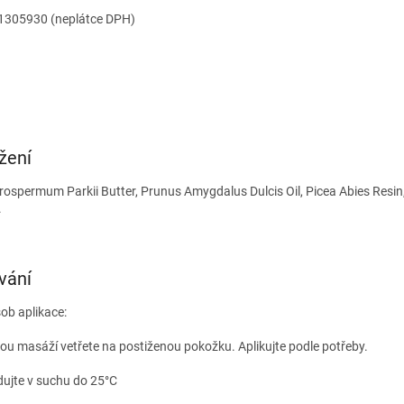
01305930 (neplátce DPH)
žení
rospermum Parkii Butter, Prunus Amygdalus Dulcis Oil, Picea Abies Resin
.
vání
ob aplikace:
ou masáží vetřete na postiženou pokožku. Aplikujte podle potřeby.
dujte v suchu do 25°C