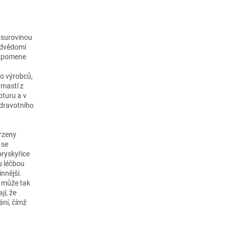
u surovinou
podvědomí
 vzpomene
lo výrobců,
 mastí z
pturu a v
zdravotního
vrzeny
 se
pryskyřice
u léčbou
nnější.
a může tak
jí, že
ání, čímž