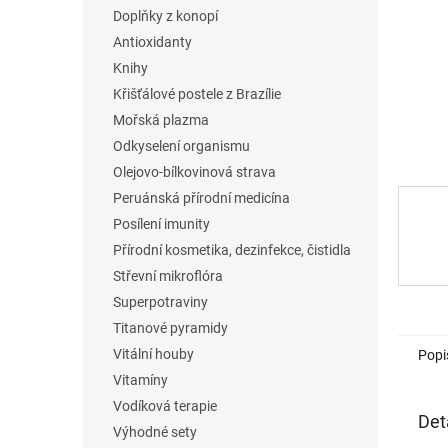
n
Doplňky z konopí
e
Antioxidanty
l
Knihy
Křišťálové postele z Brazílie
Mořská plazma
Odkyselení organismu
Olejovo-bílkovinová strava
Peruánská přírodní medicína
Posílení imunity
Přírodní kosmetika, dezinfekce, čistidla
Střevní mikroflóra
Superpotraviny
Titanové pyramidy
Vitální houby
Popi
Vitamíny
Vodíková terapie
Det
Výhodné sety