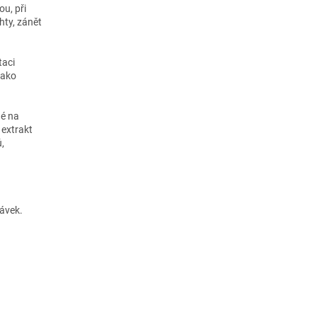
u, při
hty, zánět
taci
jako
né na
 extrakt
,
návek.