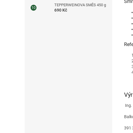
Smrk
TEPPERWEINOVA SMĚS 450 g
690 Kč
Refe
Vý
Ing.
Balk
391 