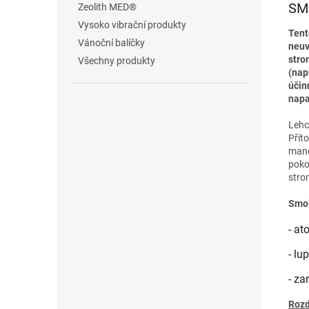
SM
Zeolith MED®
Vysoko vibrační produkty
Tent
Vánoční balíčky
neuv
stro
Všechny produkty
(nap
účin
napa
Lehc
Přít
mand
poko
stro
Smol
- a
- lu
- za
Rozd