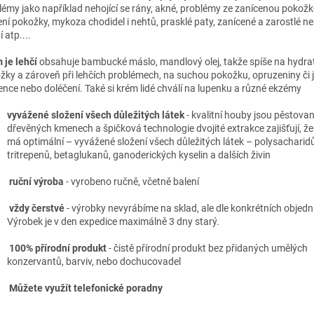
lémy jako například nehojící se rány, akné, problémy ze zanícenou pokožko
ení pokožky, mykoza chodidel i nehtů, prasklé paty, zanícené a zarostlé ne
 atp....
 je lehčí
obsahuje bambucké máslo, mandlový olej, takže spíše na hydra
žky a zároveň při lehčích problémech, na suchou pokožku, opruzeniny či 
ence nebo doléčení. Také si krém lidé chválí na lupenku a různé ekzémy
vyvážené složení všech důležitých látek
-
kvalitní houby jsou pěstova
dřevěných kmenech a špičková technologie dvojité extrakce zajišťují, že
má optimální – vyvážené složení všech důležitých látek – polysacharidů
tritrepenů, betaglukanů, ganoderických kyselin a dalších živin
ruční výroba
- vyrobeno ručně, včetně balení
vždy čerstvé
- v
ýrobky nevyrábíme na sklad, ale dle konkrétních objed
Výrobek je v den expedice maximálně 3 dny starý.
100% přírodní produkt
- č
istě přírodní produkt bez přidaných umělých
konzervantů, barviv, nebo dochucovadel
Můžete využít telefonické poradny