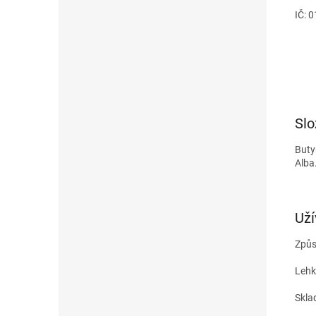
IČ: 
Slo
Buty
Alba
Uží
Způs
Lehk
Skla