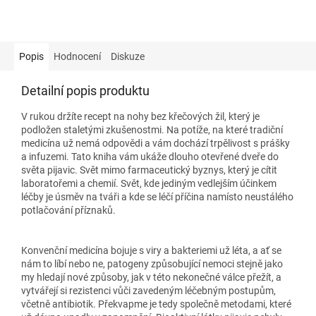
Popis
Hodnocení
Diskuze
Detailní popis produktu
V rukou držíte recept na nohy bez křečových žil, který je
podložen staletými zkušenostmi. Na potíže, na které tradiční
medicína už nemá odpovědi a vám dochází trpělivost s prášky
a infuzemi. Tato kniha vám ukáže dlouho otevřené dveře do
světa pijavic. Svět mimo farmaceutický byznys, který je cítit
laboratořemi a chemií. Svět, kde jediným vedlejším účinkem
léčby je úsměv na tváři a kde se léčí příčina namísto neustálého
potlačování příznaků.
Konvenční medicína bojuje s viry a bakteriemi už léta, a ať se
nám to líbí nebo ne, patogeny způsobující nemoci stejně jako
my hledají nové způsoby, jak v této nekonečné válce přežít, a
vytvářejí si rezistenci vůči zavedeným léčebným postupům,
včetně antibiotik. Překvapme je tedy společně metodami, které