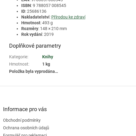
ISBN
: 9 788057 008545
ID
: 25686136
Nakladatelství
:
Přírodou ke zdraví
Hmotnost
: 493 g
Rozměry
: 148 × 210 mm
Rok vydání
: 2019
Doplňkové parametry
Kategorie
:
Knihy
Hmotnost
:
1 kg
Položka byla vyprodána…
Z
á
p
a
Informace pro vás
t
Obchodní podmínky
í
Ochrana osobních údajů
Formulář pro reklamaci