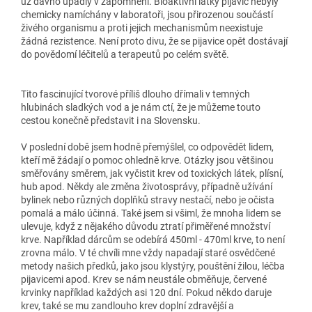
už dávno upadly v zapomnění. Bioaktivní látky pijavic nebyly
chemicky namíchány v laboratoři, jsou přirozenou součástí
živého organismu a proti jejich mechanismům neexistuje
žádná rezistence. Není proto divu, že se pijavice opět dostávají
do povědomí léčitelů a terapeutů po celém světě.
Tito fascinující tvorové příliš dlouho dřímali v temných
hlubinách sladkých vod a je nám ctí, že je můžeme touto
cestou konečně představit i na Slovensku.
V poslední době jsem hodně přemýšlel, co odpovědět lidem,
kteří mě žádají o pomoc ohledně krve. Otázky jsou většinou
směřovány směrem, jak vyčistit krev od toxických látek, plísní,
hub apod. Někdy ale změna životosprávy, případně užívání
bylinek nebo různých doplňků stravy nestačí, nebo je očista
pomalá a málo účinná. Také jsem si všiml, že mnoha lidem se
ulevuje, když z nějakého důvodu ztratí přiměřené množství
krve. Například dárcům se odebírá 450ml - 470ml krve, to není
zrovna málo. V té chvíli mne vždy napadají staré osvědčené
metody našich předků, jako jsou klystýry, pouštění žilou, léčba
pijavicemi apod. Krev se nám neustále obměňuje, červené
krvinky například každých asi 120 dní. Pokud někdo daruje
krev, také se mu zandlouho krev doplní zdravější a