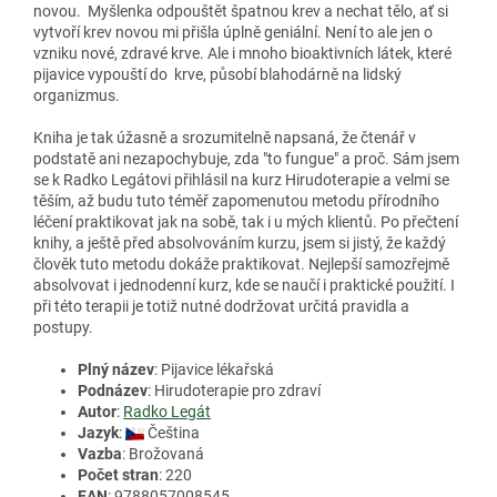
novou. Myšlenka odpouštět špatnou krev a nechat tělo, ať si
vytvoří krev novou mi přišla úplně geniální. Není to ale jen o
vzniku nové, zdravé krve. Ale i mnoho bioaktivních látek, které
pijavice vypouští do krve, působí blahodárně na lidský
organizmus.
Kniha je tak úžasně a srozumitelně napsaná, že čtenář v
podstatě ani nezapochybuje, zda "to fungue" a proč. Sám jsem
se k Radko Legátovi přihlásil na kurz Hirudoterapie a velmi se
těším, až budu tuto téměř zapomenutou metodu přírodního
léčení praktikovat jak na sobě, tak i u mých klientů. Po přečtení
knihy, a ještě před absolvováním kurzu, jsem si jistý, že každý
člověk tuto metodu dokáže praktikovat. Nejlepší samozřejmě
absolvovat i jednodenní kurz, kde se naučí i praktické použití. I
při této terapii je totiž nutné dodržovat určitá pravidla a
postupy.
Plný název
: Pijavice lékařská
Podnázev
: Hirudoterapie pro zdraví
Autor
:
Radko Legát
Jazyk
:
Čeština
Vazba
: Brožovaná
Počet stran
: 220
EAN
: 9788057008545