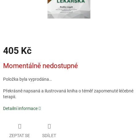
405 Kč
Měrná
Momentálně nedostupné
cena:
Položka byla vyprodána…
Překrásně napsaná a ilustrovaná kniha o téměř zapomenuté léčebné
terapii.
Detailní informace
ZEPTAT SE
SDÍLET