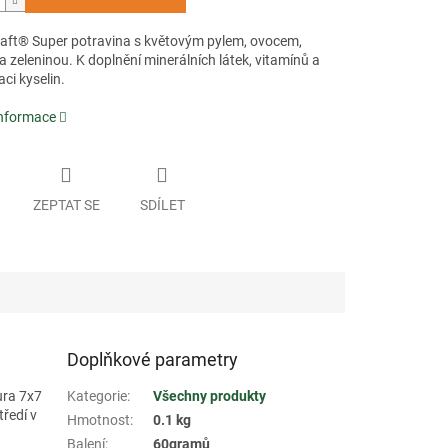
aft® Super potravina s květovým pylem, ovocem,
a zeleninou. K doplnění minerálních látek, vitamínů a
aci kyselin.
informace
ZEPTAT SE
SDÍLET
Doplňkové parametry
ura 7x7
Kategorie
:
Všechny produkty
tředí v
Hmotnost
:
0.1 kg
Balení
:
60gramů