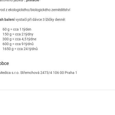
vod z ekologického/biologického zemědělství
ah balení
vystačí při dávce 3 lžičky denně:
60 g = cca 1 týden
150 g = cca 2 týdny
300 g = cca 4,5 týdne
600 g = cca 9 týdnů
1650 g = cca 24 týdnů
obce
Medica s.r.o. Střemchová 2473/4 106 00 Praha 1