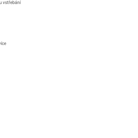
u vstřebání
více