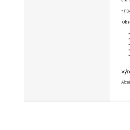
* Pů
Obs
Výr
Alca
Z
á
p
a
t