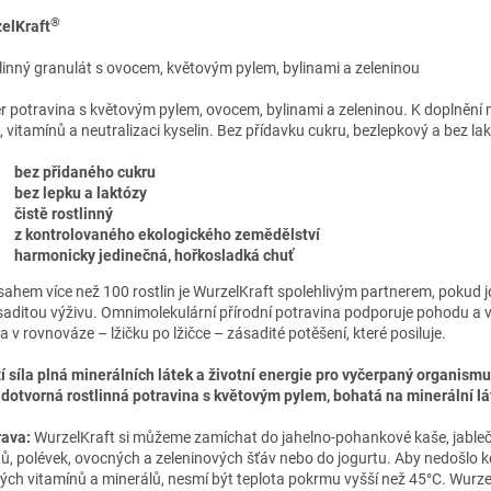
®
elKraft
linný granulát s ovocem, květovým pylem, bylinami a zeleninou
r potravina s květovým pylem, ovocem, bylinami a zeleninou. K doplnění 
k, vitamínů a neutralizaci kyselin. Bez přídavku cukru, bezlepkový a bez la
bez přidaného cukru
bez lepku a laktózy
čistě rostlinný
z kontrolovaného ekologického zemědělství
harmonicky jedinečná, hořkosladká chuť
sahem více než 100 rostlin je WurzelKraft spolehlivým partnerem, pokud j
saditou výživu. Omnimolekulární přírodní potravina podporuje pohodu a vi
a v rovnováze – lžičku po lžičce – zásadité potěšení, které posiluje.
í síla plná minerálních látek a životní energie pro vyčerpaný organismu
dotvorná rostlinná potravina s květovým pylem, bohatá na minerální lá
rava:
WurzelKraft si můžeme zamíchat do jahelno-pohankové kaše, jableč
tů, polévek, ovocných a zeleninových šťáv nebo do jogurtu. Aby nedošlo k
ých vitamínů a minerálů, nesmí být teplota pokrmu vyšší než 45°C. Wurze