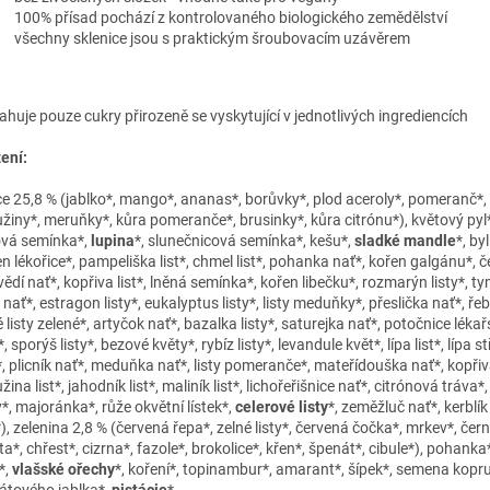
100% přísad pochází z kontrolovaného biologického zemědělství
všechny sklenice jsou s praktickým šroubovacím uzávěrem
ahuje pouze cukry přirozeně se vyskytující v jednotlivých ingrediencích
ení:
e 25,8 % (jablko*, mango*, ananas*, borůvky*, plod aceroly*, pomeranč*, 
užiny*, meruňky*, kůra pomeranče*, brusinky*, kůra citrónu*), květový pyl
vá semínka*,
lupina
*, slunečnicová semínka*, kešu*,
sladké mandle
*, by
en lékořice*, pampeliška list*, chmel list*, pohanka nať*, kořen galgánu*, 
dí nať*, kopřiva list*, lněná semínka*, kořen libečku*, rozmarýn listy*, ty
nať*, estragon listy*, eukalyptus listy*, listy meduňky*, přeslička nať*, řeb
 listy zelené*, artyčok nať*, bazalka listy*, saturejka nať*, potočnice lékař
, sporýš listy*, bezové květy*, rybíz listy*, levandule květ*, lípa list*, lípa s
*, plicník nať*, meduňka nať*, listy pomeranče*, mateřídouška nať*, kopřiv
žina list*, jahodník list*, maliník list*, lichořeřišnice nať*, citrónová tráva*
*, majoránka*, růže okvětní lístek*,
celerové listy
*, zeměžluč nať*, kerblík
*), zelenina 2,8 % (červená řepa*, zelné listy*, červená čočka*, mrkev*, čer
a*, chřest*, cizrna*, fazole*, brokolice*, křen*, špenát*, cibule*), pohanka
*,
vlašské ořechy
*, koření*, topinambur*, amarant*, šípek*, semena kopru
átového jablka*,
pistácie
*