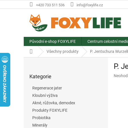
Přejít
+420 733 511 536
info@foxylife.cz
na
obsah
Původní e-shop FOXYLIFE
Centrum celostní medi
Domů
Všechny produkty
P. Jentschura Wurzel
P
P. J
o
Přeskočit
s
Průměr
Kategorie
Neohod
kategorie
t
hodnoce
r
produkt
Regenerace jater
a
je
Kloubní výživa
n
0,0
z
Akné, růžovka, demodex
n
5
í
Produkty FOXYLIFE
hvězdič
p
Probiotika
a
Minerály