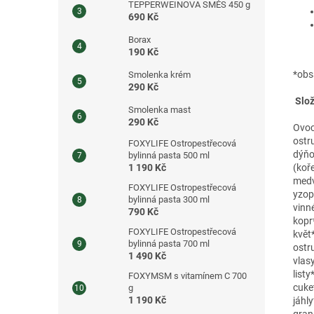
TEPPERWEINOVA SMĚS 450 g
690 Kč
Borax
190 Kč
*obs
Smolenka krém
290 Kč
Slož
Smolenka mast
290 Kč
Ovoc
ostr
FOXYLIFE Ostropestřecová
dýňo
bylinná pasta 500 ml
1 190 Kč
(koř
medvě
FOXYLIFE Ostropestřecová
yzop 
bylinná pasta 300 ml
vinné
790 Kč
kopr*
FOXYLIFE Ostropestřecová
květ
bylinná pasta 700 ml
ostru
1 490 Kč
vlasy
listy
FOXYMSM s vitamínem C 700
cuket
g
1 190 Kč
jáhly
gran