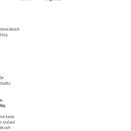
minerálních
któzy.
de
talitu
s.
tky.
né kaše,
e zničení
lKraft