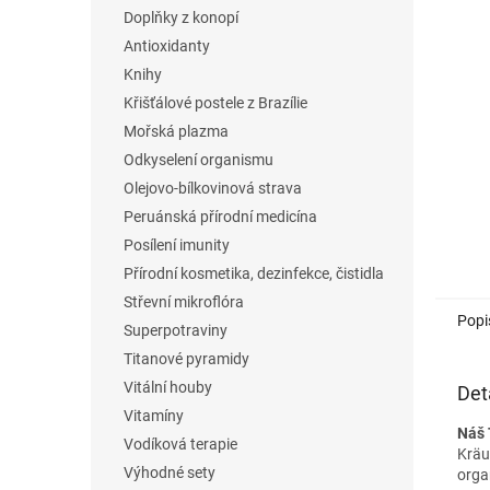
n
Doplňky z konopí
e
Antioxidanty
l
Knihy
Křišťálové postele z Brazílie
Mořská plazma
Odkyselení organismu
Olejovo-bílkovinová strava
Peruánská přírodní medicína
Posílení imunity
Přírodní kosmetika, dezinfekce, čistidla
Střevní mikroflóra
Popi
Superpotraviny
Titanové pyramidy
Vitální houby
Det
Vitamíny
Náš 
Vodíková terapie
Kräu
Výhodné sety
orga