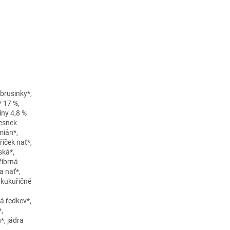
brusinky*,
* 17 %,
liny 4,8 %
česnek
mián*,
říček nať*,
ská*,
tříbrná
a nať*,
, kukuřičné
ná ředkev*,
*,
*, jádra