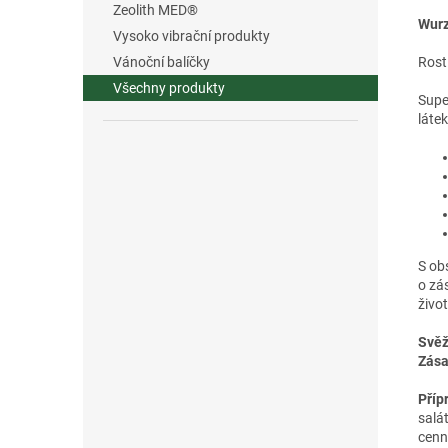
Zeolith MED®
Wurz
Vysoko vibrační produkty
Rost
Vánoční balíčky
Všechny produkty
Supe
láte
S ob
o zá
život
Svěž
Zása
Příp
salá
cenn