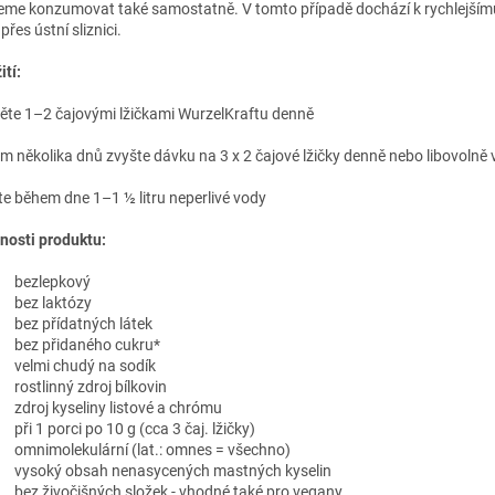
me konzumovat také samostatně. V tomto případě dochází k rychlejším
 přes ústní sliznici.
ití:
ěte 1–2 čajovými lžičkami WurzelKraftu denně
m několika dnů zvyšte dávku na 3 x 2 čajové lžičky denně nebo libovolně 
jte během dne 1–1 ½ litru neperlivé vody
nosti produktu:
bezlepkový
bez laktózy
bez přídatných látek
bez přidaného cukru*
velmi chudý na sodík
rostlinný zdroj bílkovin
zdroj kyseliny listové a chrómu
při 1 porci po 10 g (cca 3 čaj. lžičky)
omnimolekulární (lat.: omnes = všechno)
vysoký obsah nenasycených mastných kyselin
bez živočišných složek - vhodné také pro vegany