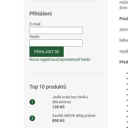
může
živin
Přihlášení
Použ
E-mail
začn
Heslo
běhe
vypi
PŘIHLÁSIT SE
Nová registrace
Zapomenuté heslo
Před
Top 10 produktů
Jedlá soda bez hliníku
(Bikarbona)
120 Kč
Zeolith MED® 400g prášek
890 Kč