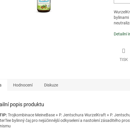
WurzelKr
bylinami 
neutraliz
Detailní 
TISK
s
Hodnocení
Diskuze
ailní popis produktu
TIP:
Trojkombinace MeineBase + P. Jentschura WurzelKraft + P. Jentsch
terTee bylinný čaj pro nejúčinnější odkyselení a nastolení zásaditého pros
nismu