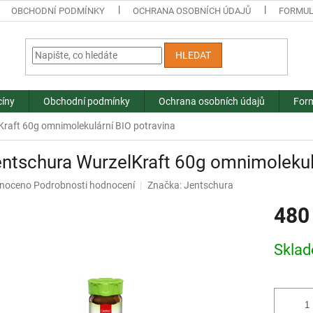
OBCHODNÍ PODMÍNKY
OCHRANA OSOBNÍCH ÚDAJŮ
FORMUL
HLEDAT
cíny
Obchodní podmínky
Ochrana osobních údajů
Form
Kraft 60g omnimolekulární BIO potravina
entschura WurzelKraft 60g omnimolekul
né
noceno
Podrobnosti hodnocení
Značka:
Jentschura
ní
480
u
Měrná
Skla
cena:
ek.