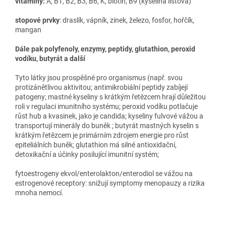
vitamíny:
A, B1, B2, B3, B6, K, biotin, B9 (kyselina listová)
stopové prvky
: draslík, vápník, zinek, železo, fosfor, hořčík,
mangan
Dále pak polyfenoly, enzymy, peptidy, glutathion, peroxid
vodíku, butyrát a další
Tyto látky jsou prospěšné pro organismus (např. svou
protizánětlivou aktivitou; antimikrobiální peptidy zabíjejí
patogeny; mastné kyseliny s krátkým řetězcem hrají důležitou
roli v regulaci imunitního systému; peroxid vodíku potlačuje
růst hub a kvasinek, jako je candida; kyseliny fulvové vážou a
transportují minerály do buněk ; butyrát mastných kyselin s
krátkým řetězcem je primárním zdrojem energie pro růst
epiteliálních buněk; glutathion má silné antioxidační,
detoxikační a účinky posilující imunitní systém;
fytoestrogeny ekvol/enterolakton/enterodiol se vážou na
estrogenové receptory: snižují symptomy menopauzy a rizika
mnoha nemocí.