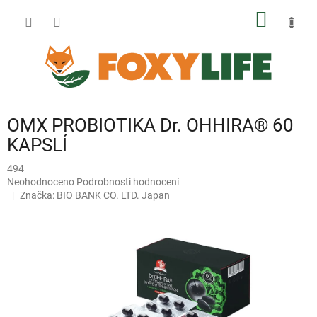
Přejít
NÁKUP
na
obsah
KOŠÍK
OMX PROBIOTIKA Dr. OHHIRA® 60
KAPSLÍ
494
Průměrné
Neohodnoceno
Podrobnosti hodnocení
hodnocení
Značka:
BIO BANK CO. LTD. Japan
produktu
je
0,0
z
5
hvězdiček.