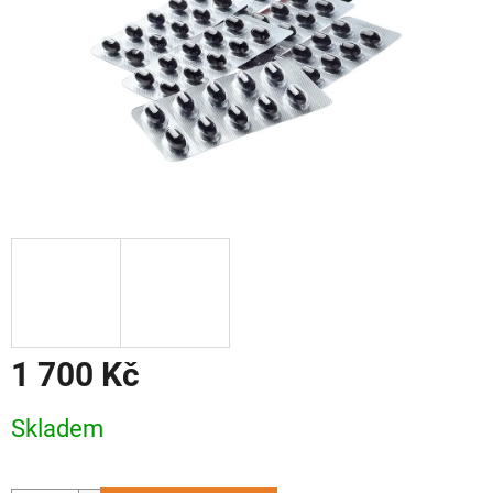
1 700 Kč
Měrná
Skladem
cena: