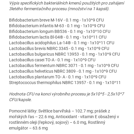
Výpis specifických bakteriálních kmenů použitých pro zahájení
3letého fermentačního procesu (množství na 1 kapsli).
Bifidobacterium breve M-16V - 0.1 mg - 1x10^9 CFU
Bifidobacterium infantis M-63 - 0.1 mg - 1x10^9 CFU
Bifidobacterium longum BB536 - 0.1 mg - 1x10^10 CFU
Bifidobacterium lactis Bl-04® - 0.1 mg - 1x10^11 CFU
Lactobacillus acidophilus La-14® - 0.1 mg - 1x10^11 CFU
Lactobacillus brevis NBRC 3345 - 0.1 mg - 1x10^9 CFU
Lactobacillus bulgaricus NBRC 13953 - 0.1 mg - 1x10^9 CFU
Lactobacillus casei TO-A - 0.1 mg - 1x10^9 CFU
Lactobacillus fermentum NBRC 3071 - 0.1 mg - 1x10^9 CFU
Lactobacillus helveticus NBRC 3809 - 0.1 mg - 1x10^9 CFU
Lactobacillus plantarum TO- A - 0.1 mg - 1x10^9 CFU
Streptococcus thermophilus NBRC 13957 - 0.1 mg - 1x10^11
Hodnota CFU na konci výrobního procesu je 5x10^5 - 2,5x10^7
CFU/kapsle.
Pomocné látky: Světlice barvířská – 102.7 mg; prášek z
mořských řas – 22.6 mg, Antioxidant - vitamin E obsažený v
rostlinném oleji (řepkový, sojový) – 6.0 mg, Rostlinný
emulgátor – 63.6 mg