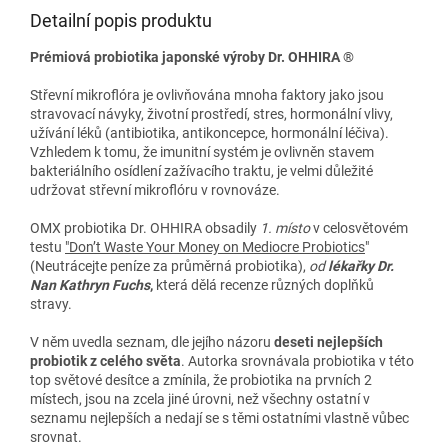
Detailní popis produktu
Prémiová probiotika japonské výroby Dr. OHHIRA
®
Střevní mikroflóra je ovlivňována mnoha faktory jako jsou
stravovací návyky, životní prostředí, stres, hormonální vlivy,
užívání léků (antibiotika, antikoncepce, hormonální léčiva).
Vzhledem k tomu, že
imunitní systém je ovlivněn stavem
bakteriálního osídlení zažívacího traktu, je velmi důležité
udržovat střevní mikroflóru v rovnováze.
OMX probiotika Dr. OHHIRA obsadily
1. místo
v celosvětovém
testu
"Don’t Waste Your Money on Mediocre Probiotics
"
(Neutrácejte peníze za průměrná probiotika),
od
lékařky Dr.
Nan Kathryn Fuchs
,
která dělá recenze různých doplňků
stravy.
V něm uvedla seznam, dle jejího názoru
deseti nejlepších
probiotik z celého světa
. Autorka srovnávala probiotika v této
top světové desítce a zmínila, že probiotika na prvních 2
místech, jsou na zcela jiné úrovni, než všechny ostatní v
seznamu nejlepších a nedají se s těmi ostatními vlastně vůbec
srovnat.