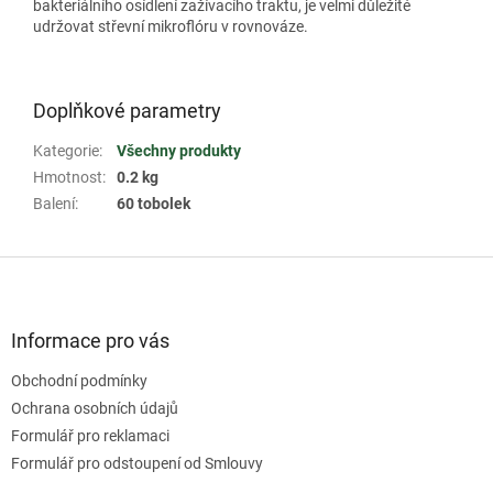
bakteriálního osídlení zažívacího traktu, je velmi důležité
udržovat střevní mikroflóru v rovnováze.
Doplňkové parametry
Kategorie
:
Všechny produkty
Hmotnost
:
0.2 kg
Balení
:
60 tobolek
Z
á
p
a
Informace pro vás
t
Obchodní podmínky
í
Ochrana osobních údajů
Formulář pro reklamaci
Formulář pro odstoupení od Smlouvy