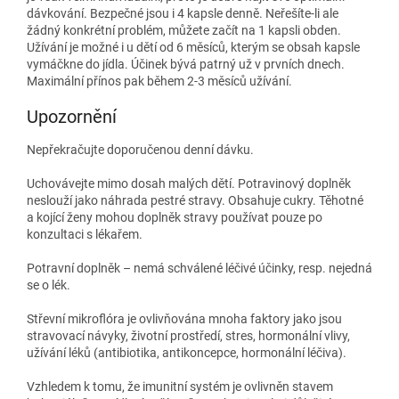
dávkování. Bezpečné jsou i 4 kapsle denně. Neřešíte-li ale
žádný konkrétní problém, můžete začít na 1 kapsli obden.
Užívání je možné i u dětí od 6 měsíců, kterým se obsah kapsle
vymáčkne do jídla. Účinek bývá patrný už v prvních dnech.
Maximální přínos pak během 2-3 měsíců užívání.
Upozornění
Nepřekračujte doporučenou denní dávku.
Uchovávejte mimo dosah malých dětí. Potravinový doplněk
neslouží jako náhrada pestré stravy. Obsahuje cukry. Těhotné
a kojící ženy mohou doplněk stravy používat pouze po
konzultaci s lékařem.
Potravní doplněk – nemá schválené léčivé účinky, resp. nejedná
se o lék.
Střevní mikroflóra je ovlivňována mnoha faktory jako jsou
stravovací návyky, životní prostředí, stres, hormonální vlivy,
užívání léků (antibiotika, antikoncepce, hormonální léčiva).
Vzhledem k tomu, že imunitní systém je ovlivněn stavem