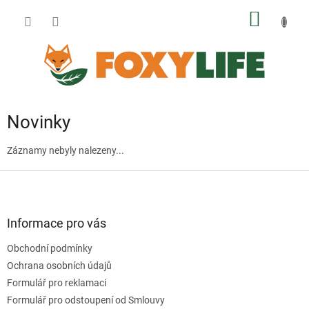
Přejít
NÁKUP
na
obsah
KOŠÍK
Novinky
Záznamy nebyly nalezeny...
Z
á
p
a
Informace pro vás
t
Obchodní podmínky
í
Ochrana osobních údajů
Formulář pro reklamaci
Formulář pro odstoupení od Smlouvy