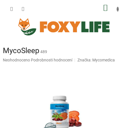
Přejít
NÁKUP
na
obsah
KOŠÍK
MycoSleep
489
Průměrné
Neohodnoceno
Podrobnosti hodnocení
Značka:
Mycomedica
hodnocení
produktu
je
0,0
z
5
hvězdiček.