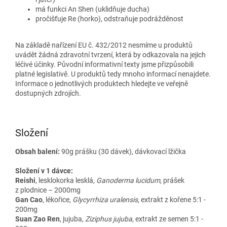
má funkci An Shen (uklidňuje ducha)
pročišťuje Re (horko), odstraňuje podrážděnost
Na základě nařízení EU č. 432/2012 nesmíme u produktů
uvádět žádná zdravotní tvrzení, která by odkazovala na jejich
léčivé účinky. Původní informativní texty jsme přizpůsobili
platné legislativě. U produktů tedy mnoho informací nenajdete.
Informace o jednotlivých produktech hledejte ve veřejně
dostupných zdrojích.
Složení
Obsah balení:
90g prášku (30 dávek), dávkovací lžička
Složení v 1 dávce:
Reishi
, lesklokorka lesklá,
Ganoderma lucidum
, prášek
z plodnice – 2000mg
Gan Cao
, lékořice,
Glycyrrhiza uralensis
, extrakt z kořene 5:1 -
200mg
Suan Zao Ren
, jujuba,
Ziziphus jujuba
, extrakt ze semen 5:1 -