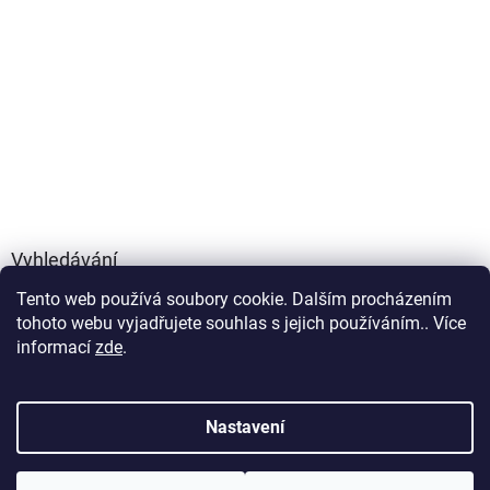
Vyhledávání
Tento web používá soubory cookie. Dalším procházením
HLEDAT
tohoto webu vyjadřujete souhlas s jejich používáním.. Více
informací
zde
.
Vytvořil Shoptet
Nastavení
Copyright 2026
FOXYLIFE - přírodní doplňky výživy
. Všechna