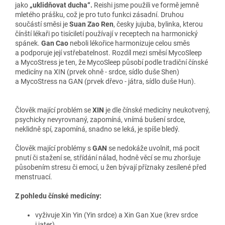
jako
„uklidňovat ducha“.
Reishi jsme použili ve formě jemně
mletého prášku, což je pro tuto funkci zásadní. Druhou
součástí směsi je
Suan Zao Ren
, česky jujuba, bylinka, kterou
čínští lékaři po tisíciletí používají v receptech na harmonický
spánek.
Gan Cao
neboli lékořice harmonizuje celou směs
a podporuje její vstřebatelnost. Rozdíl mezi směsí MycoSleep
a MycoStress je ten, že MycoSleep působí podle tradiční čínské
medicíny na XIN (prvek ohně - srdce, sídlo duše Shen)
a MycoStress na GAN (prvek dřevo - játra, sídlo duše Hun).
Člověk mající problém se
XIN
je dle čínské medicíny neukotvený,
psychicky nevyrovnaný, zapomíná, vnímá bušení srdce,
neklidně spí, zapomíná, snadno se leká, je spíše bledý.
Člověk mající problémy s
GAN
se nedokáže uvolnit, má pocit
pnutí či stažení se, střídání nálad, hodně věcí se mu zhoršuje
působením stresu či emocí, u žen bývají příznaky zesílené před
menstruací.
Z pohledu čínské medicíny:
vyživuje Xin Yin (Yin srdce) a Xin Gan Xue (krev srdce
i jater)