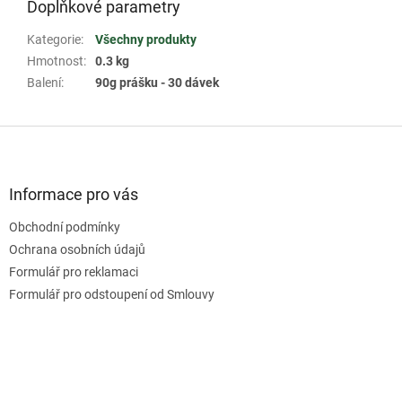
Doplňkové parametry
Kategorie
:
Všechny produkty
Hmotnost
:
0.3 kg
Balení
:
90g prášku - 30 dávek
Z
á
p
a
Informace pro vás
t
Obchodní podmínky
í
Ochrana osobních údajů
Formulář pro reklamaci
Formulář pro odstoupení od Smlouvy