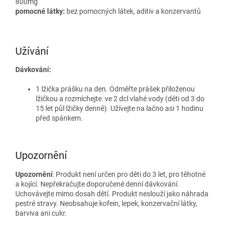
800mg
pomocné látky:
bez pomocných látek, aditiv a konzervantů
Užívání
Dávkování:
1 lžička prášku na den. Odměřte prášek přiloženou
lžičkou a rozmíchejte ve 2 dcl vlahé vody (děti od 3 do
15 let půl lžičky denně). Užívejte na lačno asi 1 hodinu
před spánkem.
Upozornění
Upozornění
: Produkt není určen pro děti do 3 let, pro těhotné
a kojící. Nepřekračujte doporučené denní dávkování.
Uchovávejte mimo dosah dětí. Produkt neslouží jako náhrada
pestré stravy. Neobsahuje kofein, lepek, konzervační látky,
barviva ani cukr.