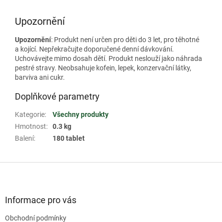
Upozornění
Upozornění
: Produkt není určen pro děti do 3 let, pro těhotné
a kojící. Nepřekračujte doporučené denní dávkování.
Uchovávejte mimo dosah dětí. Produkt neslouží jako náhrada
pestré stravy. Neobsahuje kofein, lepek, konzervační látky,
barviva ani cukr.
Doplňkové parametry
Kategorie
:
Všechny produkty
Hmotnost
:
0.3 kg
Balení
:
180 tablet
Z
á
p
a
Informace pro vás
t
Obchodní podmínky
í