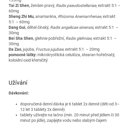
Tai Zi Shen,
ženšen pravý,
Radix pseudostellariae,
extrakt 5:1
–
60mg
Sheng Zhi Mu,
anamaréna
, Rhizoma Anemarrhenae,
extrakt
5:1
– 60mg
Dang Gui,
děhel čínský,
Radix angelicae sinensis,
extrakt 5:1
–
30mg
Bei Sha Shen,
glehnie pobřežní,
Radix glehniae,
extrakt 5:1
–
30mg
Da Zao,
jujuba,
Fructus jujubae,
extrakt 5:1 – 20mg
pomocné látky:
mikrokrystlická celulóza, stearan hořečnatý,
koloidní oxid křemičitý
Užívání
Dávkování:
doporučená denní dávka je 6 tablet 2x denně (děti od 3–
12 let 3 tablety 2x denně)
tablety užívejte na lačno (min. 20 minut před jídlem či 30
minut po jídle), zapíjejte vodu nebo slabým čajem