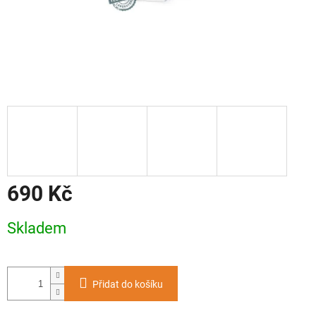
690 Kč
Měrná
Skladem
cena:
Přidat do košíku