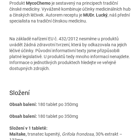
Produkt
MycoChemo
je sestavený na principech tradiční
čínské medicíny. Vyváženě kombinuje účinky medicinálních hub
a čínských léčivek. Autorem receptu je
MUDr. Lucký
, náš přední
specialista na tradiční čínskou medicínu.
Na základě nařízení EU č. 432/2012 nesmíme u produktů
uvádět žádná zdravotní tvrzení, která by odkazovala na jejich
léčivé účinky. Původní informativní texty jsme přizpůsobili
platné legislativě. U produktů tedy mnoho informací nenajdete.
Informace o jednotlivých produktech hledejte ve veřejně
dostupných zdrojích.
Složení
Obsah balení:
180 tablet po 350mg
Obsah balení:
180 tablet po 350mg
Složení v 1 tabletě:
Maitake,
trsnatec lupenitý
, Grifola frondosa,
30% extrakt
–
133mg