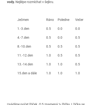
vody.
Nejlépe rozmíchat v šejkru.
Ječmen
Ráno
Poledne
Večer
1.-3.den
0.5
0.0
0.0
4.-7.den
0.5
0.0
0.5
8.-10.den
0.5
0.5
0.5
11.-12.den
1.0
0.5
0.5
13.-14.den
1.0
1.0
0.5
15.den a dále
1.0
1.0
1.0
Uvádíme počet lžiček. O,5 znamená ½ lžičky. Lžička se