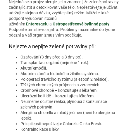
Nejedná se o projev alergie, je to znamení, že zelené potraviny
začínají čistit a detoxikovat vaše tělo. Nepřestávejte je užívat,
udržujte stejnou dávku, zvyšte pitný režim. Můžete také
podpořit vylučování toxinů
užíváním
Enterosgelu
a
Ostropestřecové bylinné pasty
.
Podpoříte tím střevo a játra. Problémy maximálně do týdne
odezní a Váš organizmus Vám poděkuje.
Nejezte a nepijte zelené potraviny při:
Ozařování (3 dny před a 3 dny po).
Transplantaci orgánů (nejméně 1 rok).
Akutní embólii.
Akutním zánětu hlubokého žilního systému.
Po operací trávicího systému (alespoň 2 měsíce).
Těžkých chronických průjmech a zvraceních.
Cronhově chorobě – konzultujte s lékařem.
Ulcerózní kolitidě – konzultujte s lékařem.
Neúměrné očistné reakci, plynoucí z konzumace
zelených potravin.
Alergii na chlorellu a mladý ječmen (není to alergie na
lepek).
Při epilepsii nepožívejte Chlorellu Ginko Fresh.
Kontraindikace s léky.