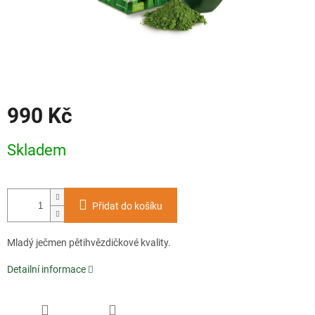
990 Kč
Měrná
Skladem
cena:
Přidat do košíku
Mladý ječmen pětihvězdičkové kvality.
Detailní informace