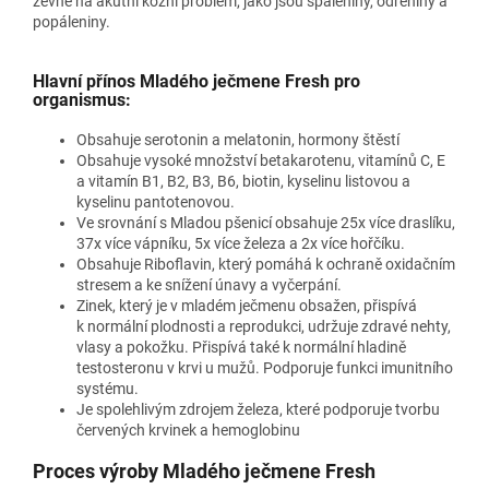
zevně na akutní kožní problém, jako jsou spáleniny, odřeniny a
popáleniny.
Hlavní přínos Mladého ječmene Fresh pro
organismus:
Obsahuje serotonin a melatonin, hormony štěstí
Obsahuje vysoké množství betakarotenu, vitamínů C, E
a vitamín B1, B2, B3, B6, biotin, kyselinu listovou a
kyselinu pantotenovou.
Ve srovnání s Mladou pšenicí obsahuje 25x více draslíku,
37x více vápníku, 5x více železa a 2x více hořčíku.
Obsahuje Riboflavin, který pomáhá k ochraně oxidačním
stresem a ke snížení únavy a vyčerpání.
Zinek, který je v mladém ječmenu obsažen, přispívá
k normální plodnosti a reprodukci, udržuje zdravé nehty,
vlasy a pokožku. Přispívá také k normální hladině
testosteronu v krvi u mužů. Podporuje funkci imunitního
systému.
Je spolehlivým zdrojem železa, které podporuje tvorbu
červených krvinek a hemoglobinu
Proces výroby Mladého ječmene Fresh