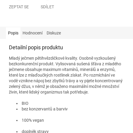
ZEPTAT SE
SDÍLET
Popis
Hodnocení
Diskuze
Detailní popis produktu
Mladý ječmen pětihvězdičkové kvality. Osobně vyzkoušený
bezkonkurenční produkt. Vylisovaná sušená šťáva z mladého
ječmene obsahuje maximum vitamínů, minerálů a enzymů,
které lze z mlaďoučkých rostlinek získat. Po rozmíchání ve
vodě vznikne nápoj bez zbytků trávy a vy pijete koncentrovaný
zelený džus, v němž je obsaženo maximální možné množství
živin, které lidský organizmus tak potřebuje.
BIO
bez konzervantů a barviv
100% vegan
doplněk stravy