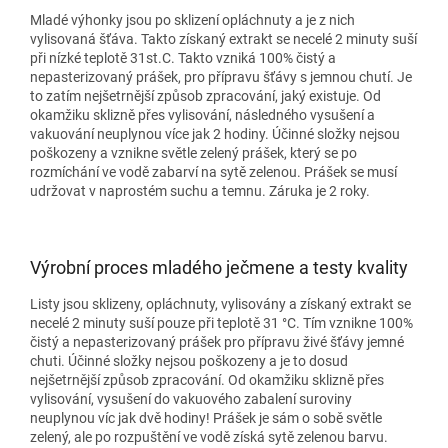
Mladé výhonky jsou po sklizení opláchnuty a je z nich
vylisovaná šťáva. Takto získaný extrakt se necelé 2 minuty suší
při nízké teplotě 31st.C. Takto vzniká 100% čistý a
nepasterizovaný prášek, pro přípravu šťávy s jemnou chutí. Je
to zatím nejšetrnější způsob zpracování, jaký existuje. Od
okamžiku sklizně přes vylisování, následného vysušení a
vakuování neuplynou více jak 2 hodiny. Účinné složky nejsou
poškozeny a vznikne světle zelený prášek, který se po
rozmíchání ve vodě zabarví na sytě zelenou. Prášek se musí
udržovat v naprostém suchu a temnu. Záruka je 2 roky.
Výrobní proces mladého ječmene a testy kvality
Listy jsou sklizeny, opláchnuty, vylisovány a získaný extrakt se
necelé 2 minuty suší pouze při teplotě 31 °C. Tím vznikne 100%
čistý a nepasterizovaný prášek pro přípravu živé šťávy jemné
chuti. Účinné složky nejsou poškozeny a je to dosud
nejšetrnější způsob zpracování. Od okamžiku sklizně přes
vylisování, vysušení do vakuového zabalení suroviny
neuplynou víc jak dvě hodiny! Prášek je sám o sobě světle
zelený, ale po rozpuštění ve vodě získá sytě zelenou barvu.