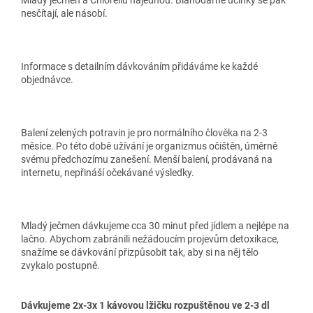
Mladý ječmen a Chlorellu najednou. Blahodárné účinky se pak
nesčítají, ale násobí.
Informace s detailním dávkováním přidáváme ke každé
objednávce.
Balení zelených potravin je pro normálního člověka na 2-3
měsíce. Po této době užívání je organizmus očištěn, úměrně
svému předchozímu zanešení. Menší balení, prodávaná na
internetu, nepřináší očekávané výsledky.
Mladý ječmen dávkujeme cca 30 minut před jídlem a nejlépe na
lačno. Abychom zabránili nežádoucím projevům detoxikace,
snažíme se dávkování přizpůsobit tak, aby si na něj tělo
zvykalo postupně.
Dávkujeme 2x-3x 1 kávovou lžičku rozpuštěnou ve 2-3 dl