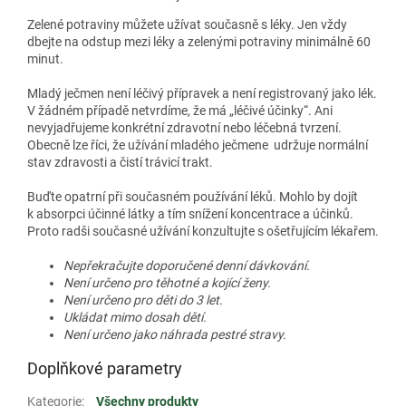
Zelené potraviny můžete užívat současně s léky. Jen vždy
dbejte na odstup mezi léky a zelenými potraviny minimálně 60
minut.
Mladý ječmen není léčivý přípravek a není registrovaný jako lék.
V žádném případě netvrdíme, že má „léčivé účinky“. Ani
nevyjadřujeme konkrétní zdravotní nebo léčebná tvrzení.
Obecně lze říci, že užívání mladého ječmene udržuje normální
stav zdravosti a čistí trávicí trakt.
Buďte opatrní při současném používání léků. Mohlo by dojít
k absorpci účinné látky a tím snížení koncentrace a účinků.
Proto radši současné užívání konzultujte s ošetřujícím lékařem.
Nepřekračujte doporučené denní dávkování.
Není určeno pro těhotné a kojící ženy.
Není určeno pro děti do 3 let.
Ukládat mimo dosah dětí.
Není určeno jako náhrada pestré stravy.
Doplňkové parametry
Kategorie
:
Všechny produkty