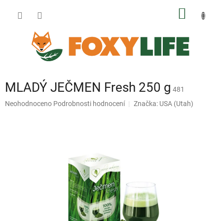
Přejít
NÁKUP
na
obsah
KOŠÍK
MLADÝ JEČMEN Fresh 250 g
481
Průměrné
Neohodnoceno
Podrobnosti hodnocení
Značka:
USA (Utah)
hodnocení
produktu
je
0,0
z
5
hvězdiček.