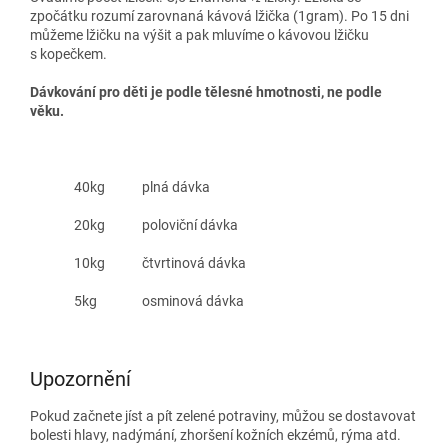
zpočátku rozumí zarovnaná kávová lžička (1gram). Po 15 dni
můžeme lžičku na výšit a pak mluvíme o kávovou lžičku
s kopečkem.
Dávkování pro děti je podle tělesné hmotnosti, ne podle
věku.
40kg
plná dávka
20kg
poloviční dávka
10kg
čtvrtinová dávka
5kg
osminová dávka
Upozornění
Pokud začnete jíst a pít zelené potraviny, můžou se dostavovat
bolesti hlavy, nadýmání, zhoršení kožních ekzémů, rýma atd.