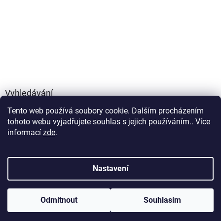
Vyhledávání
Tento web používá soubory cookie. Dalším procházením
HLEDAT
tohoto webu vyjadřujete souhlas s jejich používáním.. Více
informací
zde
.
Vytvořil Shoptet
Nastavení
Copyright 2026
FOXYLIFE - přírodní doplňky výživy
. Všechna
Odmítnout
Souhlasím
práva vyhrazena.
Upravit nastavení cookies