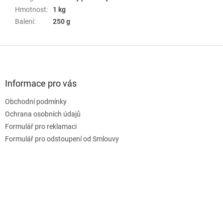
Hmotnost
:
1 kg
Balení
:
250 g
Z
á
p
a
Informace pro vás
t
Obchodní podmínky
í
Ochrana osobních údajů
Formulář pro reklamaci
Formulář pro odstoupení od Smlouvy