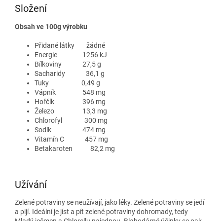
Složení
Obsah ve 100g výrobku
Přidané látky žádné
Energie 1256 kJ
Bílkoviny 27,5 g
Sacharidy 36,1 g
Tuky 0,49 g
Vápník 548 mg
Hořčík 396 mg
Železo 13,3 mg
Chlorofyl 300 mg
Sodík 474 mg
Vitamín C 457 mg
Betakaroten 82,2 mg
Užívání
Zelené potraviny se neužívají, jako léky. Zelené potraviny se jedí
a pijí. Ideální je jíst a pít zelené potraviny dohromady, tedy