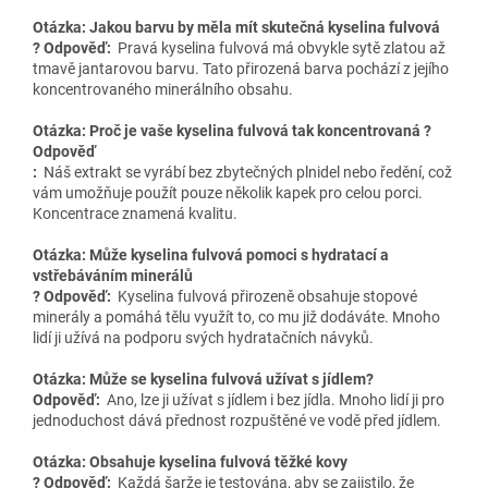
Otázka: Jakou barvu by měla mít skutečná kyselina fulvová
? Odpověď:
Pravá kyselina fulvová má obvykle sytě zlatou až
tmavě jantarovou barvu. Tato přirozená barva pochází z jejího
koncentrovaného minerálního obsahu.
Otázka: Proč je vaše kyselina fulvová tak koncentrovaná ?
Odpověď
:
Náš extrakt se vyrábí bez zbytečných plnidel nebo ředění, což
vám umožňuje použít pouze několik kapek pro celou porci.
Koncentrace znamená kvalitu.
Otázka: Může kyselina fulvová pomoci s hydratací a
vstřebáváním minerálů
? Odpověď:
Kyselina fulvová přirozeně obsahuje stopové
minerály a pomáhá tělu využít to, co mu již dodáváte. Mnoho
lidí ji užívá na podporu svých hydratačních návyků.
Otázka: Může se kyselina fulvová užívat s jídlem?
Odpověď:
Ano, lze ji užívat s jídlem i bez jídla. Mnoho lidí ji pro
jednoduchost dává přednost rozpuštěné ve vodě před jídlem.
Otázka: Obsahuje kyselina fulvová těžké kovy
? Odpověď:
Každá šarže je testována, aby se zajistilo, že