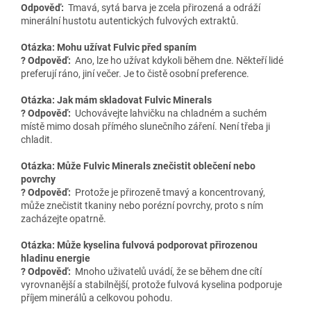
Odpověď:
Tmavá, sytá barva je zcela přirozená a odráží
minerální hustotu autentických fulvových extraktů.
Otázka: Mohu užívat Fulvic před spaním
? Odpověď:
Ano, lze ho užívat kdykoli během dne. Někteří lidé
preferují ráno, jiní večer. Je to čistě osobní preference.
Otázka: Jak mám skladovat Fulvic Minerals
? Odpověď:
Uchovávejte lahvičku na chladném a suchém
místě mimo dosah přímého slunečního záření. Není třeba ji
chladit.
Otázka: Může Fulvic Minerals znečistit oblečení nebo
povrchy
? Odpověď:
Protože je přirozeně tmavý a koncentrovaný,
může znečistit tkaniny nebo porézní povrchy, proto s ním
zacházejte opatrně.
Otázka: Může kyselina fulvová podporovat přirozenou
hladinu energie
? Odpověď:
Mnoho uživatelů uvádí, že se během dne cítí
vyrovnanější a stabilnější, protože fulvová kyselina podporuje
příjem minerálů a celkovou pohodu.