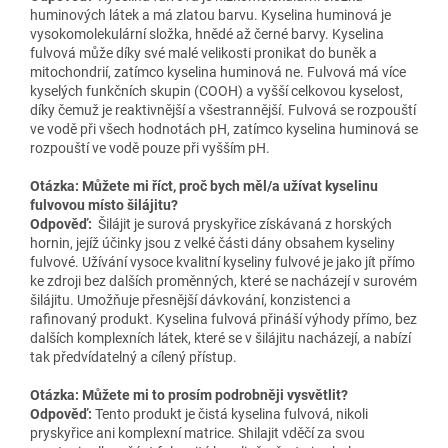
huminových látek a má zlatou barvu. Kyselina huminová je
vysokomolekulární složka, hnědé až černé barvy. Kyselina
fulvová může díky své malé velikosti pronikat do buněk a
mitochondrií, zatímco kyselina huminová ne. Fulvová má více
kyselých funkčních skupin (COOH) a vyšší celkovou kyselost,
díky čemuž je reaktivnější a všestrannější. Fulvová se rozpouští
ve vodě při všech hodnotách pH, ​​zatímco kyselina huminová se
rozpouští ve vodě pouze při vyšším pH.
Otázka: Můžete mi říct, proč bych měl/a užívat kyselinu
fulvovou místo šilájitu?
Odpověď:
Šilájit je surová pryskyřice získávaná z horských
hornin, jejíž účinky jsou z velké části dány obsahem kyseliny
fulvové. Užívání vysoce kvalitní kyseliny fulvové je jako jít přímo
ke zdroji bez dalších proměnných, které se nacházejí v surovém
šilájitu. Umožňuje přesnější dávkování, konzistenci a
rafinovaný produkt. Kyselina fulvová přináší výhody přímo, bez
dalších komplexních látek, které se v šilájitu nacházejí, a nabízí
tak předvídatelný a cílený přístup.
Otázka: Můžete mi to prosím podrobněji vysvětlit?
Odpověď:
Tento produkt je čistá kyselina fulvová, nikoli
pryskyřice ani komplexní matrice. Shilajit vděčí za svou