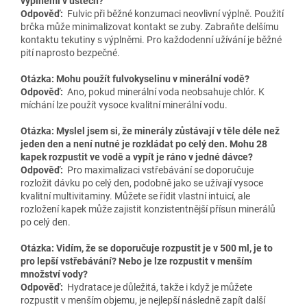
výplněmi v ústech?
Odpověď:
Fulvic při běžné konzumaci neovlivní výplně. Použití
brčka může minimalizovat kontakt se zuby. Zabraňte delšímu
kontaktu tekutiny s výplněmi. Pro každodenní užívání je běžné
pití naprosto bezpečné.
Otázka: Mohu použít fulvokyselinu v minerální vodě?
Odpověď:
Ano, pokud minerální voda neobsahuje chlór. K
míchání lze použít vysoce kvalitní minerální vodu.
Otázka: Myslel jsem si, že minerály zůstávají v těle déle než
jeden den a není nutné je rozkládat po celý den. Mohu 28
kapek rozpustit ve vodě a vypít je ráno v jedné dávce?
Odpověď:
Pro maximalizaci vstřebávání se doporučuje
rozložit dávku po celý den, podobně jako se užívají vysoce
kvalitní multivitaminy. Můžete se řídit vlastní intuicí, ale
rozložení kapek může zajistit konzistentnější přísun minerálů
po celý den.
Otázka: Vidím, že se doporučuje rozpustit je v 500 ml, je to
pro lepší vstřebávání? Nebo je lze rozpustit v menším
množství vody?
Odpověď:
Hydratace je důležitá, takže i když je můžete
rozpustit v menším objemu, je nejlepší následně zapít další