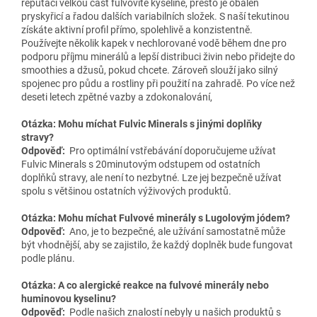
reputaci velkou část fulvovité kyselině, přesto je obalen
pryskyřicí a řadou dalších variabilních složek. S naší tekutinou
získáte aktivní profil přímo, spolehlivě a konzistentně.
Používejte několik kapek v nechlorované vodě během dne pro
podporu příjmu minerálů a lepší distribuci živin nebo přidejte do
smoothies a džusů, pokud chcete. Zároveň slouží jako silný
spojenec pro půdu a rostliny při použití na zahradě. Po více než
deseti letech zpětné vazby a zdokonalování,
Otázka: Mohu míchat Fulvic Minerals s jinými doplňky
stravy?
Odpověď:
Pro optimální vstřebávání doporučujeme užívat
Fulvic Minerals s 20minutovým odstupem od ostatních
doplňků stravy, ale není to nezbytné. Lze jej bezpečně užívat
spolu s většinou ostatních výživových produktů.
Otázka: Mohu míchat Fulvové minerály s Lugolovým jódem?
Odpověď:
Ano, je to bezpečné, ale užívání samostatně může
být vhodnější, aby se zajistilo, že každý doplněk bude fungovat
podle plánu.
Otázka: A co alergické reakce na fulvové minerály nebo
huminovou kyselinu?
Odpověď:
Podle našich znalostí nebyly u našich produktů s