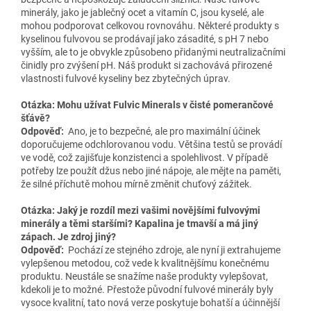
minerály, jako je jablečný ocet a vitamín C, jsou kyselé, ale
mohou podporovat celkovou rovnováhu. Některé produkty s
kyselinou fulvovou se prodávají jako zásadité, s pH 7 nebo
vyšším, ale to je obvykle způsobeno přidanými neutralizačními
činidly pro zvýšení pH. Náš produkt si zachovává přirozené
vlastnosti fulvové kyseliny bez zbytečných úprav.
Otázka: Mohu užívat Fulvic Minerals v čisté pomerančové
šťávě?
Odpověď:
Ano, je to bezpečné, ale pro maximální účinek
doporučujeme odchlorovanou vodu. Většina testů se provádí
ve vodě, což zajišťuje konzistenci a spolehlivost. V případě
potřeby lze použít džus nebo jiné nápoje, ale mějte na paměti,
že silné příchutě mohou mírně změnit chuťový zážitek.
Otázka: Jaký je rozdíl mezi vašimi novějšími fulvovými
minerály a těmi staršími? Kapalina je tmavší a má jiný
zápach. Je zdroj jiný?
Odpověď:
Pochází ze stejného zdroje, ale nyní ji extrahujeme
vylepšenou metodou, což vede k kvalitnějšímu konečnému
produktu. Neustále se snažíme naše produkty vylepšovat,
kdekoli je to možné. Přestože původní fulvové minerály byly
vysoce kvalitní, tato nová verze poskytuje bohatší a účinnější