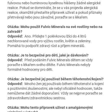
fulvovou nebo huminovou kyselinou hlášeny žádné alergické
reakce. Pokud se domníváte, že se u vás projevila alergická
reakce, okamžitě přestaňte přípravek užívat a pokud příznaky
přetrvávají nebo jsou závažné, poraďte se s lékařem.
Otázka: Mohu použít Fulvic Minerals na své rostliny nebo na
zahradě?
Odpověď:
Ano. Přidejte 1 polévkovou lžíci do 4 litrů
nechlorované vody pro výživu rostlin, květin a zeleniny.
Pomáhá to podpořit zdravý růst a příjem minerálů.
Otázka: Je to bezpečné pro děti, jaké je dávkování?
Odpověď:
Před podáním Fulvic Minerals dětem se vždy
poraďte s lékařem svého dítěte. Fulvic Minerals nebyly
formálně hodnoceny pro děti.
Otázka: Je bezpečné jej používat během těhotenství/kojení?
Odpověď:
Mnoho žen jej používalo během těhotenství a kojení
s pozitivními zkušenostmi, ale nebyl oficiálně hodnocen, takže
nemůžeme dát žádné doporučení. Vždy se nejprve poraďte se
zdravotníkem/zdravotnickou sestrou.
Otázka: Mohu tento přípravek užívat s amalgámovými