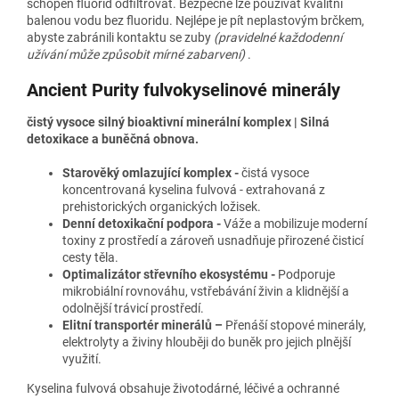
schopen fluorid odfiltrovat. Bezpečně lze používat kvalitní
balenou vodu bez fluoridu. Nejlépe je pít neplastovým brčkem,
abyste zabránili kontaktu se zuby
(pravidelné každodenní
užívání může způsobit mírné zabarvení)
.
Ancient Purity fulvokyselinové minerály
čistý vysoce silný bioaktivní minerální komplex | Silná
detoxikace a buněčná obnova.
Starověký omlazující komplex
-
čistá vysoce
koncentrovaná kyselina fulvová - extrahovaná z
prehistorických organických ložisek.
Denní detoxikační podpora -
Váže a mobilizuje moderní
toxiny z prostředí a zároveň usnadňuje přirozené čisticí
cesty těla.
Optimalizátor střevního ekosystému -
Podporuje
mikrobiální rovnováhu, vstřebávání živin a klidnější a
odolnější trávicí prostředí.
Elitní transportér minerálů –
Přenáší stopové minerály,
elektrolyty a živiny hlouběji do buněk pro jejich plnější
využití.
Kyselina fulvová obsahuje životodárné, léčivé a ochranné