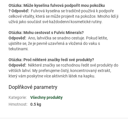
Otázka: Může kyselina fulvová podpořit mou pokožku
? Odpověď:
Fulvová kyselina se tradičně používá k podpoře
celkové vitality, která se může projevit na pokožce. Mnoho lidí ji
užívá jako součást své každodenní kosmetické rutiny.
Otázka: Mohu cestovat s Fulvic Minerals?
Odpověď:
Ano, lahvička se snadno cestuje. Pokud letíte,
ujistěte se, že je pevně uzavřená a vložená do vaku s
tekutinami.
Otázka: Proč některé značky ředí své produkty?
Odpověď:
Některé značky se rozhodnou ředit své produkty do
větších lahví. My preferujeme čistý, koncentrovaný extrakt,
který vám poskytne více aktivních látek na kapku.
Doplňkové parametry
Kategorie
:
Všechny produkty
Hmotnost
:
0.5 kg
Z
á