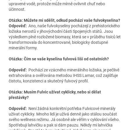
upravené vodě, protože může mírně ovlivnit chuť nebo
účinnost.
Otázka: Můžete mi sdělit, odkud pochází vaše fulvokyselina?
Odpověď:
Ano, naše fulvokyseliny pocházejí z prehistorického
ložiska nerostů v jihovýchodní části Spojených států. Jsou
výsledkem plně rozložené biomasy, která se v průběhu tisíců let
transformovala do koncentrované, biologicky dostupné
minerální formy.
Otázka: Čím se vaše kyselina fulvová liší od ostatních
?
Odpověď:
Pochází ze vzácného minerálního ložiska, je pečlivě
extrahována a ověřována metodou IHSS Lamar, což zajišťuje
čistotu, konzistenci a skutečný fulvový profil.
Otázka: Musím Fulvic užívat cyklicky, nebo si dělat
přestávky
?
Odpověď:
Není žádná konkrétní potřeba Fulvicové minerály
užívat cyklicky. Mnoho lidí je užívá denně jako stálou součást
svého wellness režimu. Já osobně ale věřím v cyklování všeho.
Spotřebuji lahvičku a pak si dám pauzu. Někdy mi lahvička