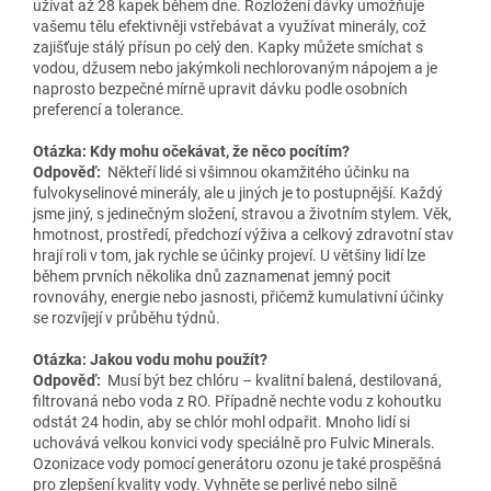
užívat až 28 kapek během dne. Rozložení dávky umožňuje
vašemu tělu efektivněji vstřebávat a využívat minerály, což
zajišťuje stálý přísun po celý den. Kapky můžete smíchat s
vodou, džusem nebo jakýmkoli nechlorovaným nápojem a je
naprosto bezpečné mírně upravit dávku podle osobních
preferencí a tolerance.
Otázka: Kdy mohu očekávat, že něco pocítím?
Odpověď:
Někteří lidé si všimnou okamžitého účinku na
fulvokyselinové minerály, ale u jiných je to postupnější. Každý
jsme jiný, s jedinečným složení, stravou a životním stylem. Věk,
hmotnost, prostředí, předchozí výživa a celkový zdravotní stav
hrají roli v tom, jak rychle se účinky projeví. U většiny lidí lze
během prvních několika dnů zaznamenat jemný pocit
rovnováhy, energie nebo jasnosti, přičemž kumulativní účinky
se rozvíjejí v průběhu týdnů.
Otázka: Jakou vodu mohu použít?
Odpověď:
Musí být bez chlóru – kvalitní balená, destilovaná,
filtrovaná nebo voda z RO. Případně nechte vodu z kohoutku
odstát 24 hodin, aby se chlór mohl odpařit. Mnoho lidí si
uchovává velkou konvici vody speciálně pro Fulvic Minerals.
Ozonizace vody pomocí generátoru ozonu je také prospěšná
pro zlepšení kvality vody. Vyhněte se perlivé nebo silně