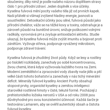
sloučeniny, díky nimž je podle našeho názoru doplňkem stravy
číslo 1 pro přírodní zdraví. Jeden doplněk s více účinky.
Kyselina fulvová mění pocity vašeho těla již od prvních kapek.
Naši přátelé si všímají zvýšené hladiny energie, jasnosti a
soustředění. Detoxikační účinky jsou silné, fulvová působí jako
přírodní chelátor, váže se na těžké kovy a toxiny, odstraňuje je a
zároveň působí na buněčné úrovni, snižuje poškození volnými
radikály, vyrovnává pH a zvyšuje antioxidační aktivitu. Studie
ukazují, že kyselina fulvová může zvýšit imunitu a bojovat proti
zánětům. Vyživuje střeva, podporuje vyvážený mikrobiom,
podporuje zdravé trávení.
Kyselina fulvová je zhuštěný život půdy. Když se lesy a rostliny
po tisíciletí rozkládaly, zanechaly po sobě koncentrovanou,
živou chemii, která kdysi vyživovala každého tvora na Zemi.
Moderní zemědělství a zpracování vody zbavily naše jídlo a pití
velké části tohoto bohatství a zanechaly v nás tichý minerální
deficit. Minerály fulvové kyseliny Ancient Purity obsahují
stopové prvky, organické kyseliny a zemitou inteligenci
starověké rostlinné hmoty v čisté, tekuté formě. Pocházejí z
prehistorického ložiska nerostů v USA a od roku 2008 jsou
důvěryhodné pro svou konzistentní účinnost. Každá šarže je
testována Lamarem, aby se ověřil autentický obsah a čistota
fulvové kyseliny.