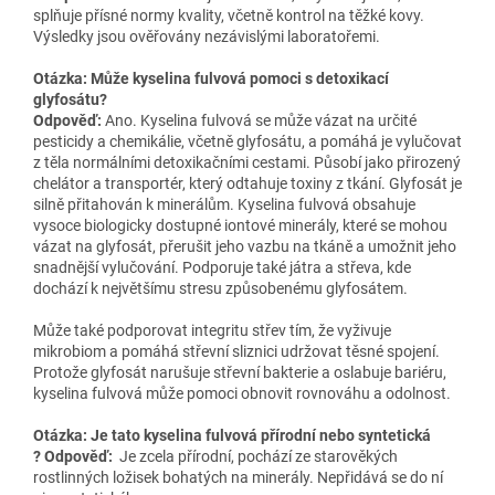
splňuje přísné normy kvality, včetně kontrol na těžké kovy.
Výsledky jsou ověřovány nezávislými laboratořemi.
Otázka: Může kyselina fulvová pomoci s detoxikací
glyfosátu?
Odpověď:
Ano. Kyselina fulvová se může vázat na určité
pesticidy a chemikálie, včetně glyfosátu, a pomáhá je vylučovat
z těla normálními detoxikačními cestami. Působí jako přirozený
chelátor a transportér, který odtahuje toxiny z tkání. Glyfosát je
silně přitahován k minerálům. Kyselina fulvová obsahuje
vysoce biologicky dostupné iontové minerály, které se mohou
vázat na glyfosát, přerušit jeho vazbu na tkáně a umožnit jeho
snadnější vylučování. Podporuje také játra a střeva, kde
dochází k největšímu stresu způsobenému glyfosátem.
Může také podporovat integritu střev tím, že vyživuje
mikrobiom a pomáhá střevní sliznici udržovat těsné spojení.
Protože glyfosát narušuje střevní bakterie a oslabuje bariéru,
kyselina fulvová může pomoci obnovit rovnováhu a odolnost.
Otázka: Je tato kyselina fulvová přírodní nebo syntetická
? Odpověď:
Je zcela přírodní, pochází ze starověkých
rostlinných ložisek bohatých na minerály. Nepřidává se do ní