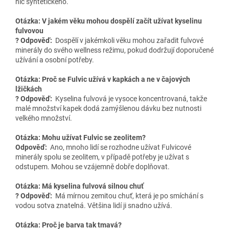
nic syntetického.
Otázka: V jakém věku mohou dospělí začít užívat kyselinu
fulvovou
? Odpověď:
Dospělí v jakémkoli věku mohou zařadit fulvové
minerály do svého wellness režimu, pokud dodržují doporučené
užívání a osobní potřeby.
Otázka: Proč se Fulvic užívá v kapkách a ne v čajových
lžičkách
? Odpověď:
Kyselina fulvová je vysoce koncentrovaná, takže
malé množství kapek dodá zamýšlenou dávku bez nutnosti
velkého množství.
Otázka: Mohu užívat Fulvic se zeolitem?
Odpověď:
Ano, mnoho lidí se rozhodne užívat Fulvicové
minerály spolu se zeolitem, v případě potřeby je užívat s
odstupem. Mohou se vzájemně dobře doplňovat.
Otázka: Má kyselina fulvová silnou chuť
? Odpověď:
Má mírnou zemitou chuť, která je po smíchání s
vodou sotva znatelná. Většina lidí ji snadno užívá.
Otázka: Proč je barva tak tmavá?