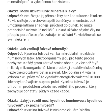
minerální profil a vylepšenou konzistenci.
Otázka: Mohu užívat Fulvic Minerals s léky?
Odpověď:
Neužívejte jej přímo s léky bez konzultace s lékařem.
Fulvic snižuje povrchové napětí buněčných membrán, což
umožňuje látkám snadnější průchod do buněk. To může
potenciálně ovlivnit účinek léků. Pokud užíváte nějaké léky na
předpis, poraďte se před zahájením užívání Fulvic Minerals se
svým lékařem.
Otázka: Jak vznikají fulvové minerály?
Odpověď:
Kyselina fulvová vzniká mikrobiálním rozkladem
huminových látek. Mikroorganismy jsou pro tento proces
nezbytné. Každý gram zdravé ornice obsahuje více než čtyři
miliardy mikroorganismů, které produkují bioaktivní sloučeniny
nezbytné pro zdraví rostlin a zvířat. Mikrobiální aktivita na
jednom akru půdy může vynaložit energii ekvivalentní 10 000
lidem vykonávajícím stejnou práci. Kyselina fulvová je
přírodním produktem tohoto neuvěřitelného procesu, který
zachycuje bohatství půdy v každé kapce.
Otázka: Jaký je rozdíl mezi kyselinou huminovou a kyselinou
fulvovou? Jak poznám rozdíl?
Odpověď:
Kyselina fulvová je nízkomolekulární složka