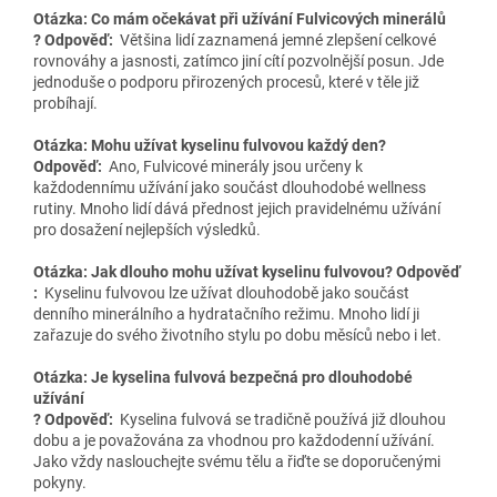
Otázka: Co mám očekávat při užívání Fulvicových minerálů
? Odpověď:
Většina lidí zaznamená jemné zlepšení celkové
rovnováhy a jasnosti, zatímco jiní cítí pozvolnější posun. Jde
jednoduše o podporu přirozených procesů, které v těle již
probíhají.
Otázka: Mohu užívat kyselinu fulvovou každý den?
Odpověď:
Ano, Fulvicové minerály jsou určeny k
každodennímu užívání jako součást dlouhodobé wellness
rutiny. Mnoho lidí dává přednost jejich pravidelnému užívání
pro dosažení nejlepších výsledků.
Otázka: Jak dlouho mohu užívat kyselinu fulvovou? Odpověď
:
Kyselinu fulvovou lze užívat dlouhodobě jako součást
denního minerálního a hydratačního režimu. Mnoho lidí ji
zařazuje do svého životního stylu po dobu měsíců nebo i let.
Otázka: Je kyselina fulvová bezpečná pro dlouhodobé
užívání
? Odpověď:
Kyselina fulvová se tradičně používá již dlouhou
dobu a je považována za vhodnou pro každodenní užívání.
Jako vždy naslouchejte svému tělu a řiďte se doporučenými
pokyny.