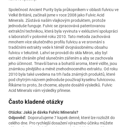
Společnost Ancient Purity byla průkopníkem v oblasti fulvicu ve
Velké Británii, začínali jsme v roce 2008 jako Fulvic Acid
Minerals. Zůstává naším vlajkovým produktem, protože
jednoduše funguje. Fulvic se zpracovává patentovanou
extrakční technikou, která byla vyvinuta v exkluzivní spolupráci
s laboratoří v polovině roku 2010. Tato metoda zachovává
mnohem více skutečného profilu fulvicu a ve srovnání s
tradičními extrakty vede k téměř dvojnásobnému obsahu
fulvicu v tekutině. Lahví se provádí do skla Miron, aby byl
extrakt chráněn před slunečním zářením a aby se zachovala
jeho účinnost. Tmavší barva a bohatší aroma, které vidíte, jsou
známkou plnějšího a méně znehodnoceného extraktu. Od roku
2010 byla také uvedena na trh řada známých produktů, které
pod chytrým názvem jednoduše používají kyselinu fulvicovou.
Říkáme to proto, že chceme, abyste dosáhli výsledků. Fulvic
Acid Minerals vám výsledky přinese.
Často kladené otázky
Otázka: Jaká je dávka Fulvic Minerals?
Odpověď:
Doporučujeme 7 kapek denně, které lze rozložit do
celého dne. Pro rychlejší dosažení výrazného účinku můžete