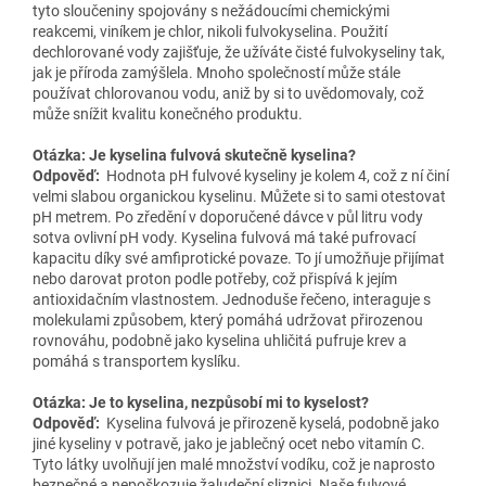
tyto sloučeniny spojovány s nežádoucími chemickými
reakcemi, viníkem je chlor, nikoli fulvokyselina. Použití
dechlorované vody zajišťuje, že užíváte čisté fulvokyseliny tak,
jak je příroda zamýšlela. Mnoho společností může stále
používat chlorovanou vodu, aniž by si to uvědomovaly, což
může snížit kvalitu konečného produktu.
Otázka: Je kyselina fulvová skutečně kyselina?
Odpověď:
Hodnota pH fulvové kyseliny je kolem 4, což z ní činí
velmi slabou organickou kyselinu. Můžete si to sami otestovat
pH metrem. Po zředění v doporučené dávce v půl litru vody
sotva ovlivní pH vody. Kyselina fulvová má také pufrovací
kapacitu díky své amfiprotické povaze. To jí umožňuje přijímat
nebo darovat proton podle potřeby, což přispívá k jejím
antioxidačním vlastnostem. Jednoduše řečeno, interaguje s
molekulami způsobem, který pomáhá udržovat přirozenou
rovnováhu, podobně jako kyselina uhličitá pufruje krev a
pomáhá s transportem kyslíku.
Otázka: Je to kyselina, nezpůsobí mi to kyselost?
Odpověď:
Kyselina fulvová je přirozeně kyselá, podobně jako
jiné kyseliny v potravě, jako je jablečný ocet nebo vitamín C.
Tyto látky uvolňují jen malé množství vodíku, což je naprosto
bezpečné a nepoškozuje žaludeční sliznici. Naše fulvové