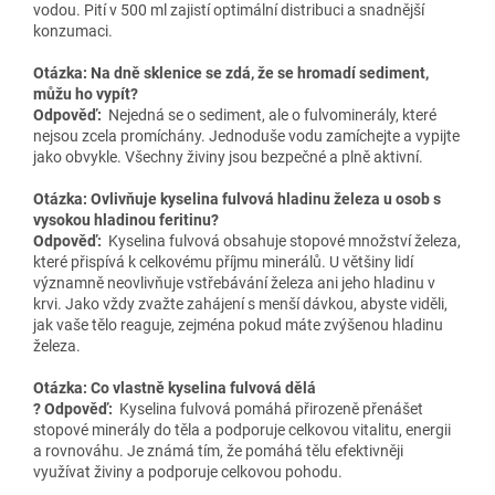
vodou. Pití v 500 ml zajistí optimální distribuci a snadnější
konzumaci.
Otázka: Na dně sklenice se zdá, že se hromadí sediment,
můžu ho vypít?
Odpověď:
Nejedná se o sediment, ale o fulvominerály, které
nejsou zcela promíchány. Jednoduše vodu zamíchejte a vypijte
jako obvykle. Všechny živiny jsou bezpečné a plně aktivní.
Otázka: Ovlivňuje kyselina fulvová hladinu železa u osob s
vysokou hladinou feritinu?
Odpověď:
Kyselina fulvová obsahuje stopové množství železa,
které přispívá k celkovému příjmu minerálů. U většiny lidí
významně neovlivňuje vstřebávání železa ani jeho hladinu v
krvi. Jako vždy zvažte zahájení s menší dávkou, abyste viděli,
jak vaše tělo reaguje, zejména pokud máte zvýšenou hladinu
železa.
Otázka: Co vlastně kyselina fulvová dělá
? Odpověď:
Kyselina fulvová pomáhá přirozeně přenášet
stopové minerály do těla a podporuje celkovou vitalitu, energii
a rovnováhu. Je známá tím, že pomáhá tělu efektivněji
využívat živiny a podporuje celkovou pohodu.