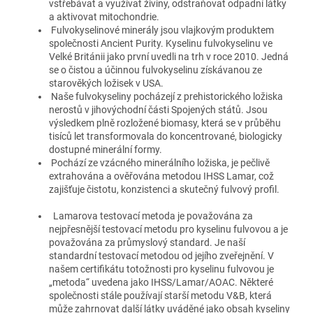
vstřebávat a využívat živiny, odstraňovat odpadní látky
a aktivovat mitochondrie.
Fulvokyselinové minerály jsou vlajkovým produktem
společnosti Ancient Purity. Kyselinu fulvokyselinu ve
Velké Británii jako první uvedli na trh v roce 2010. Jedná
se o čistou a účinnou fulvokyselinu získávanou ze
starověkých ložisek v USA.
Naše fulvokyseliny pocházejí z prehistorického ložiska
nerostů v jihovýchodní části Spojených států. Jsou
výsledkem plně rozložené biomasy, která se v průběhu
tisíců let transformovala do koncentrované, biologicky
dostupné minerální formy.
Pochází ze vzácného minerálního ložiska, je pečlivě
extrahována a ověřována metodou IHSS Lamar, což
zajišťuje čistotu, konzistenci a skutečný fulvový profil.
Lamarova testovací metoda je považována za
nejpřesnější testovací metodu pro kyselinu fulvovou a je
považována za průmyslový standard. Je naší
standardní testovací metodou od jejího zveřejnění. V
našem certifikátu totožnosti pro kyselinu fulvovou je
„metoda“ uvedena jako IHSS/Lamar/AOAC. Některé
společnosti stále používají starší metodu V&B, která
může zahrnovat další látky uváděné jako obsah kyseliny