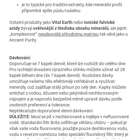
je to typické pro tradiční extrakty, kde minerální profil
připomíná spíše
půdu/rašelinu
.
Ostatní produkty jako
Vital Earth
nebo
Ionické fulvické
acidy
bývají
ověřenější z hlediska obsahu minerálů
, ale jejich
„komplexnost“
neodpovídá přírodnímu matrixu
tak silně jako u
Ancient Purity.
Dávkování:
Doporučuje se 7 kapek denně, které lze rozložit do celého dne.
Pro rychlejší dosažení výrazného účinku můžete užívat až 28
kapek během dne (4x 7 kapek denně). Rozložení dávky
umožňuje vašemu tělu efektivněji vstřebávat a využívat
minerály, což zajišťuje stálý přísun po celý den. Kapky můžete
smíchat s vodou, džusem nebo jakýmkoli nechlorovaným
nápojem a je naprosto bezpečné mírně upravit dávku podle
osobních preferencí a tolerance.
Nepřekračujte doporučené denní dávkování.
DŮLEŽITÉ:
Musí se pít v nechlorované a
nejlépe v nefluorované
vodě. Standardní filtr Brita odfiltruje
většinu chlóru – pokud je
však vaše voda fluorovaná,
použijte pouze destilovanou vodu,
vodu s reverzní osmózou nebo speciální fluoridový filtr, který je