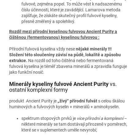
fulvové, zejména popel. To může vést k nadsazenému
číslu účinnosti, které je zavádějící. Lamarova metoda
zajišťuje, že získáte skutečný profil fulvové kyseliny,
přesně změřený a spolehlivý.
Rozdíl mezi přírodní kyselinou fulvovou Ancient Purity a
čištěnou (fermentovanou) kyselinou fulvovou :
Přírodní fulvová kyselina vždy nese
nějaké minerály !!!
Složení této sloučeniny závisí na půdě, lokalitě a způsobu
extrakce.
Na rozdíl od toho čištěná nebo fermentovaná
fulvová kyselina je téměř zbavena minerálů a zpravidla funguje
jako funkční nosič.
Minerály kyseliny fulvové Ancient Purity
vs.
ostatní komplexní formy
produkt Ancient Purity je
„živý“ přírodní fulvát
s celou škálou
huminových a fulvových kyselin + minerálů + aminokyselin.
spektrum stopových prvků je
více přírodní a komplexní
–
některé minerály se tam dostávají přirozeně v poměrech,
které se v suplementech uměle nevyrobí;