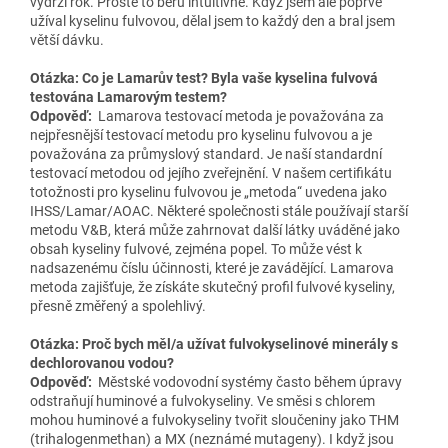
vydrží rok. Prostě to beru intuitivně. Když jsem ale poprvé
užíval kyselinu fulvovou, dělal jsem to každý den a bral jsem
větší dávku.
Otázka: Co je Lamarův test? Byla vaše kyselina fulvová
testována Lamarovým testem?
Odpověď:
Lamarova testovací metoda je považována za
nejpřesnější testovací metodu pro kyselinu fulvovou a je
považována za průmyslový standard. Je naší standardní
testovací metodou od jejího zveřejnění. V našem certifikátu
totožnosti pro kyselinu fulvovou je „metoda“ uvedena jako
IHSS/Lamar/AOAC. Některé společnosti stále používají starší
metodu V&B, která může zahrnovat další látky uváděné jako
obsah kyseliny fulvové, zejména popel. To může vést k
nadsazenému číslu účinnosti, které je zavádějící. Lamarova
metoda zajišťuje, že získáte skutečný profil fulvové kyseliny,
přesně změřený a spolehlivý.
Otázka: Proč bych měl/a užívat fulvokyselinové minerály s
dechlorovanou vodou?
Odpověď:
Městské vodovodní systémy často během úpravy
odstraňují huminové a fulvokyseliny. Ve směsi s chlorem
mohou huminové a fulvokyseliny tvořit sloučeniny jako THM
(trihalogenmethan) a MX (neznámé mutageny). I když jsou