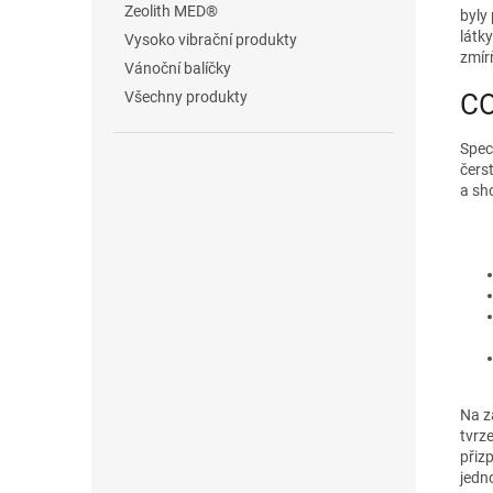
Zeolith MED®
byly
látk
Vysoko vibrační produkty
zmír
Vánoční balíčky
CO
Všechny produkty
Spec
čers
a sh
Na z
tvrze
přiz
jedn