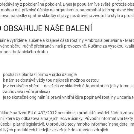
 předávány z pokolení na pokolení. Dnes je populární ve světě, protože o
y mohou mít příznivé účinky na organismus, napomáhat jeho správné činn
ňovat následky špatné skladby stravy, nezdravého životního stylu a prost
 OBSAHUJE NAŠE BALENÍ
iálně vytříděné, sušené a krájené části rostliny Ambrosia peruviana - Mar
tvého sběru, ručně přebírané v naší provozovně. Ručíme za vysokou kvalit
odnost botanického druhu.
pochází z plantáží přímo v srdci džungle
k nám se dostává vždy tou nejkratší možnou cestou
je z čerstvého sběru – neležela ve skladech či laboratořích (díky tomu si
zachovává i vůni pralesa)
je to skutečně originální a pravá vnitřní kůra popínavé rostliny Uncaria
ákladě nařízení EU č. 432/2012 nesmíme u produktů uvádět žádná zdrav
ní, která by odkazovala na jejich léčivé účinky. Původní informativní texty
působili platné legislativě. U produktů tedy mnoho informací nenajdete. I
otlivých produktech hledejte ve veřejně dostupných zdrojích.