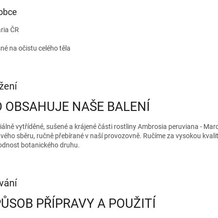
obce
ria ČR
né na očistu celého těla
žení
 OBSAHUJE NAŠE BALENÍ
iálně vytříděné, sušené a krájené části rostliny Ambrosia peruviana - Mar
tvého sběru, ručně přebírané v naší provozovně. Ručíme za vysokou kvalit
odnost botanického druhu.
vání
ŮSOB PŘÍPRAVY A POUŽITÍ