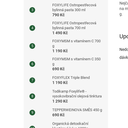
Nejč
FOXYLIFE Ostropestřecová
na m
bylinná pasta 300 ml
g.
790 Kč
FOXYLIFE Ostropestřecová
bylinná pasta 700 ml
1 490 Kč
Up
FOXYMSM s vitamínem C 700
g
Nedo
1 190 Kč
dávk
FOXYMSM s vitamínem C 350
g
690 Kč
FOXYFLEX Triple Blend
1 190 Kč
Todikamp Foxylife® -
vysokovibrační olejová tinktura
1 290 Kč
TEPPERWEINOVA SMĚS 450 g
690 Kč
Organická detoxikační