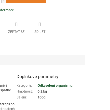
informace
ZEPTAT SE
SDÍLET
Doplňkové parametry
znivé
Kategorie
:
Odkyselení organismu
 špatné
Hmotnost
:
0.2 kg
Balení
:
100g
terapii po
astnostech