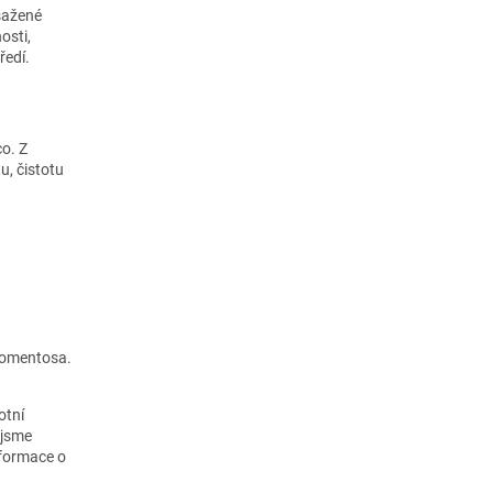
bsažené
osti,
ředí.
co. Z
u, čistotu
 tomentosa.
otní
 jsme
nformace o