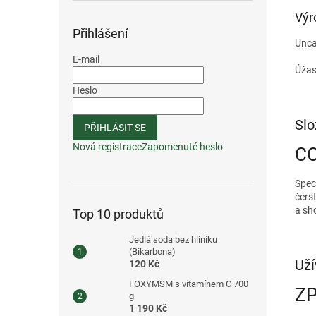
Výr
Přihlášení
Unca
E-mail
Úžas
Heslo
Slo
PŘIHLÁSIT SE
Nová registrace
Zapomenuté heslo
CO
Spec
čers
a sh
Top 10 produktů
Jedlá soda bez hliníku
(Bikarbona)
Uží
120 Kč
FOXYMSM s vitamínem C 700
ZP
g
1 190 Kč