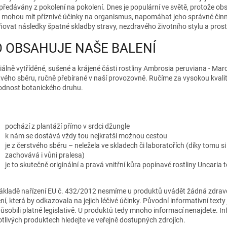
 předávány z pokolení na pokolení. Dnes je populární ve světě, protože o
y mohou mít příznivé účinky na organismus, napomáhat jeho správné činn
ňovat následky špatné skladby stravy, nezdravého životního stylu a prost
 OBSAHUJE NAŠE BALENÍ
iálně vytříděné, sušené a krájené části rostliny Ambrosia peruviana - Mar
tvého sběru, ručně přebírané v naší provozovně. Ručíme za vysokou kvalit
odnost botanického druhu.
pochází z plantáží přímo v srdci džungle
k nám se dostává vždy tou nejkratší možnou cestou
je z čerstvého sběru – neležela ve skladech či laboratořích (díky tomu si
zachovává i vůni pralesa)
je to skutečně originální a pravá vnitřní kůra popínavé rostliny Uncaria
ákladě nařízení EU č. 432/2012 nesmíme u produktů uvádět žádná zdrav
ní, která by odkazovala na jejich léčivé účinky. Původní informativní texty
působili platné legislativě. U produktů tedy mnoho informací nenajdete. I
otlivých produktech hledejte ve veřejně dostupných zdrojích.