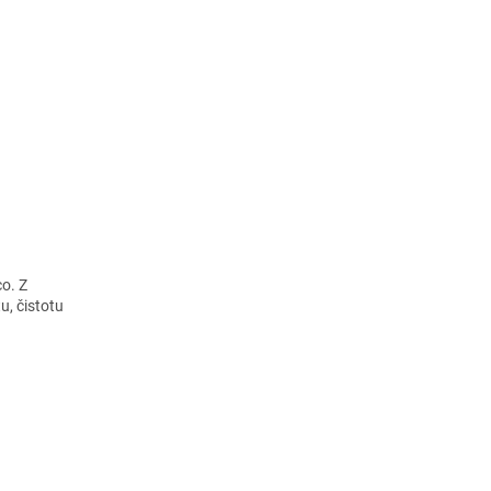
co. Z
u, čistotu