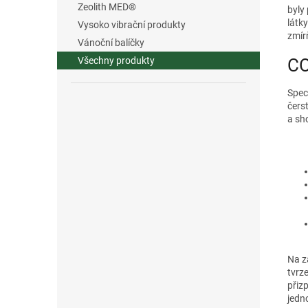
Zeolith MED®
byly
látk
Vysoko vibrační produkty
zmír
Vánoční balíčky
CO
Všechny produkty
Spec
čers
a sh
Na z
tvrze
přiz
jedn