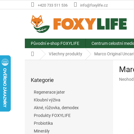
Přejít
+420 733 511 536
info@foxylife.cz
na
obsah
Původní e-shop FOXYLIFE
Centrum celostní medi
Domů
Všechny produkty
Marco Original Unca
P
Marc
o
Přeskočit
s
Průměr
Kategorie
Neohod
kategorie
t
hodnoce
r
produkt
Regenerace jater
a
je
Kloubní výživa
n
0,0
z
Akné, růžovka, demodex
n
5
í
Produkty FOXYLIFE
hvězdič
p
Probiotika
a
Minerály