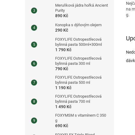
Nejč
Meruňková jádra hořká Ancient
na m
Purity
g.
890 Kč
Konopka s dýňovým olejem
290 Kč
Up
FOXYLIFE Ostropestřecová
bylinná pasta 500ml+300ml
1 790 Kč
Nedo
FOXYLIFE Ostropestřecová
dávk
bylinná pasta 300 ml
790 Kč
FOXYLIFE Ostropestřecová
bylinná pasta 500 ml
1 190 Kč
FOXYLIFE Ostropestřecová
bylinná pasta 700 ml
1 490 Kč
FOXYMSM s vitamínem C 350
g
690 Kč
FOXYFLEX Triple Blend