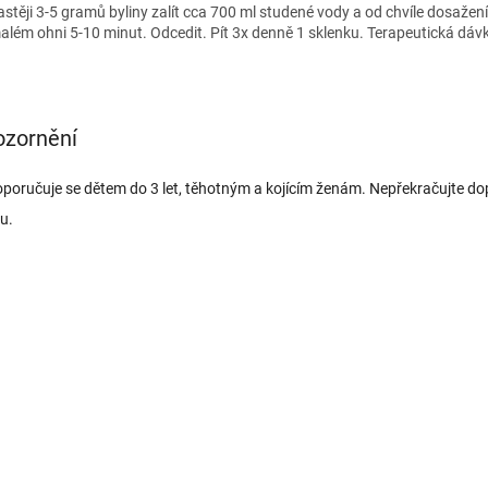
astěji 3-5 gramů byliny zalít cca 700 ml studené vody a od chvíle dosažení
além ohni 5-10 minut. Odcedit. Pít 3x denně 1 sklenku. Terapeutická dávk
ozornění
poručuje se dětem do 3 let, těhotným a kojícím ženám. Nepřekračujte d
u.