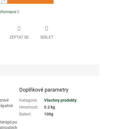
informace
ZEPTAT SE
SDÍLET
Doplňkové parametry
znivé
Kategorie
:
Všechny produkty
 špatné
Hmotnost
:
0.2 kg
Balení
:
100g
terapii po
astnostech