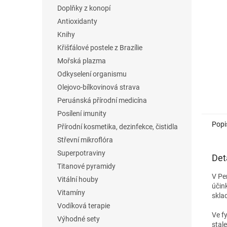
n
Doplňky z konopí
e
Antioxidanty
l
Knihy
Křišťálové postele z Brazílie
Mořská plazma
Odkyselení organismu
Olejovo-bílkovinová strava
Peruánská přírodní medicína
Posílení imunity
Popi
Přírodní kosmetika, dezinfekce, čistidla
Střevní mikroflóra
Superpotraviny
Det
Titanové pyramidy
V Pe
Vitální houby
účin
Vitamíny
skla
Vodíková terapie
Ve f
Výhodné sety
stal