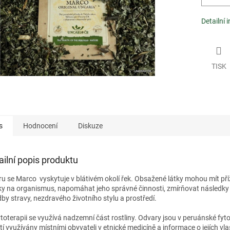
Detailní 
TISK
s
Hodnocení
Diskuze
ailní popis produktu
ru se Marco vyskytuje v blátivém okolí řek. Obsažené látky mohou mít pří
ky na organismus, napomáhat jeho správné činnosti, zmírňovat následky
dby stravy, nezdravého životního stylu a prostředí.
ytoterapii se využívá nadzemní část rostliny. Odvary jsou v peruánské fyto
etí využívány místními obyvateli v etnické medicíně a informace o jejích vl