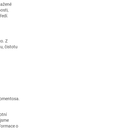
bsažené
osti,
ředí.
co. Z
u, čistotu
 tomentosa.
otní
 jsme
nformace o