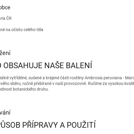
obce
ria ČR
né na očistu celého těla
žení
 OBSAHUJE NAŠE BALENÍ
iálně vytříděné, sušené a krájené části rostliny Ambrosia peruviana - Mar
tvého sběru, ručně přebírané v naší provozovně. Ručíme za vysokou kvalit
odnost botanického druhu.
vání
ŮSOB PŘÍPRAVY A POUŽITÍ