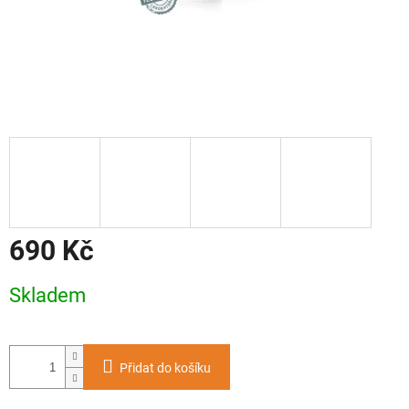
690 Kč
Měrná
Skladem
cena:
Přidat do košíku