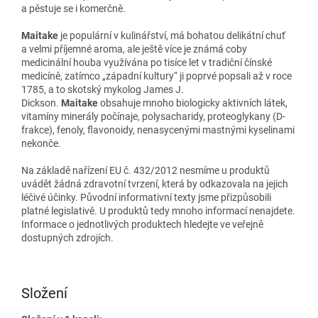
a pěstuje se i komerčně.
Maitake
je populární v kulinářství, má bohatou delikátní chuť
a velmi příjemné aroma, ale ještě více je známá coby
medicinální houba využívána po tisíce let v tradiční čínské
medicíně, zatímco „západní kultury“ ji poprvé popsali až v roce
1785, a to skotský mykolog James J.
Dickson.
Maitake
obsahuje mnoho biologicky aktivních látek,
vitamíny minerály počínaje, polysacharidy, proteoglykany (D-
frakce), fenoly, flavonoidy, nenasycenými mastnými kyselinami
nekonče.
Na základě nařízení EU č. 432/2012 nesmíme u produktů
uvádět žádná zdravotní tvrzení, která by odkazovala na jejich
léčivé účinky. Původní informativní texty jsme přizpůsobili
platné legislativě. U produktů tedy mnoho informací nenajdete.
Informace o jednotlivých produktech hledejte ve veřejně
dostupných zdrojích.
Složení