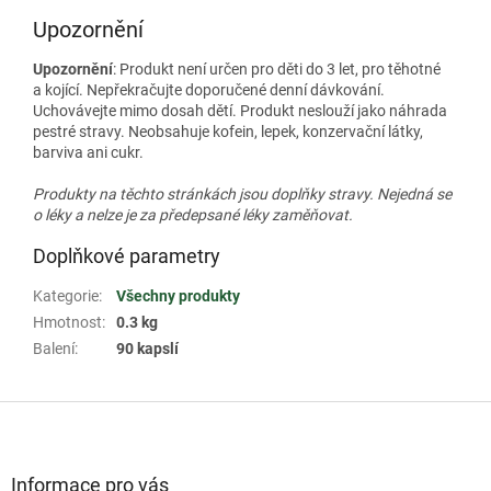
Upozornění
Upozornění
: Produkt není určen pro děti do 3 let, pro těhotné
a kojící. Nepřekračujte doporučené denní dávkování.
Uchovávejte mimo dosah dětí. Produkt neslouží jako náhrada
pestré stravy. Neobsahuje kofein, lepek, konzervační látky,
barviva ani cukr.
Produkty na těchto stránkách jsou doplňky stravy. Nejedná se
o léky a nelze je za předepsané léky zaměňovat.
Doplňkové parametry
Kategorie
:
Všechny produkty
Hmotnost
:
0.3 kg
Balení
:
90 kapslí
Z
á
p
a
Informace pro vás