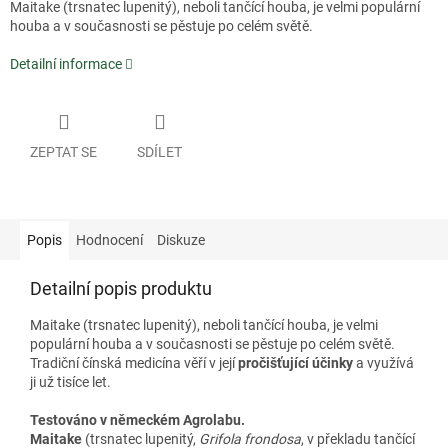
Maitake (trsnatec lupenitý), neboli tančící houba, je velmi populární
houba a v současnosti se pěstuje po celém světě.
Detailní informace
ZEPTAT SE
SDÍLET
Popis
Hodnocení
Diskuze
Detailní popis produktu
Maitake (trsnatec lupenitý), neboli tančící houba, je velmi
populární houba a v současnosti se pěstuje po celém světě.
Tradiční čínská medicína věří v její
pročišťující účinky
a využívá
ji už tisíce let.
Testováno v německém Agrolabu.
Maitake
(trsnatec lupenitý,
Grifola frondosa
, v překladu tančící