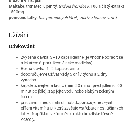
Složení v 1 kapsli:
Maitake
, trsnatec lupenitý,
Grifola frondosa,
100% čistý extrakt
- 500mg
pomocné látky:
bez pomocných látek, aditiv a konzervantů
Užívání
Dávkování:
Zvýšená dávka: 3–10 kapslí denně (je vhodné poradit se
s lékařem či praktikem čínské medicíny)
Běžná dávka: 1–2 kapsle denně
doporučujeme užívat vždy 5 dní v týdnu a 2 dny
vynechat
kapsle užívejte na lačno (min. 30 minut před jídlem či 60
minut po jídle), zapíjejte vodu nebo slabým zeleným
čajem
při užívání medicinálních hub doporučujeme zvýšit
příjem vitamínu C, který zvyšuje vstřebatelnost účinných
látek. Například ve formě extraktu brazilské třešně
Aceroly.