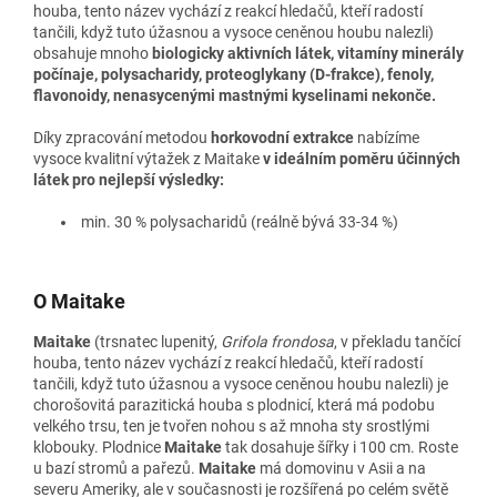
houba, tento název vychází z reakcí hledačů, kteří radostí
tančili, když tuto úžasnou a vysoce ceněnou houbu nalezli)
obsahuje mnoho
biologicky aktivních látek, vitamíny minerály
počínaje, polysacharidy, proteoglykany (D-frakce), fenoly,
flavonoidy, nenasycenými mastnými kyselinami nekonče.
Díky zpracování metodou
horkovodní extrakce
nabízíme
vysoce kvalitní výtažek z Maitake
v ideálním poměru účinných
látek pro nejlepší výsledky:
min. 30 % polysacharidů
(reálně bývá 33-34 %)
O Maitake
Maitake
(trsnatec lupenitý,
Grifola frondosa
, v překladu tančící
houba, tento název vychází z reakcí hledačů, kteří radostí
tančili, když tuto úžasnou a vysoce ceněnou houbu nalezli) je
chorošovitá parazitická houba s plodnicí, která má podobu
velkého trsu, ten je tvořen nohou s až mnoha sty srostlými
klobouky. Plodnice
Maitake
tak dosahuje šířky i 100 cm. Roste
u bazí stromů a pařezů.
Maitake
má domovinu v Asii a na
severu Ameriky, ale v současnosti je rozšířená po celém světě