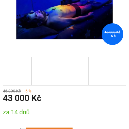
46 000 Kč
–6 %
46 000 Kč
–6 %
43 000 Kč
Měrná
za 14 dnů
cena: