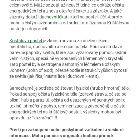
celém světě. Může se zdát až neuvěřitelné, co dokáže očista
energetických těl a znovu otevření čaker za zázraky. A jaké
zázraky dokáží
duchovní lékaři
, kteří na posteli léčí. A proto
mohu s čistým svědomím a od srdce tuto úžasnou Křišťálovou
postel jen doporučit.
Křišťálová postel
je zkonstruovaná za účelem léčení
mentálního, duchovního a emočního těla. Používá střídavé
barevné paprsky světla, které jsou vyzařovány pomocí sedmi
velmi čistých, speciálně vybroušených křemenných krystalů.
Tato postel byla sestrojena samotným léčitelem Božským
Johnem (John of God), přesně podle instrukcí vyšších bytostí
ze světla (jak říkají místní lidé i duchovní - entit).
Samozřejmě je potřeba očišťovat i fyzické (hrubo hmotné) tělo.
Pokud se spojí očista fyzického těla (zdravá strava, očista od
plísní, hub a parazitů, očista od usazených vápenatých solí a
toxinů, přiměřený pohyb, reminerilzace a zavodnění) a očista
energetických těl na křišťálové posteli, výsledky mohou být
opravdu až "zázračné" !!!
Před i po zakoupení mohu poskytnout zaškolení a veškeré
informace. Mohu pomoci s originální hudbou přímo k