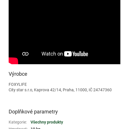
Výrobce
FOXYLIFE
City star s.r.o, Kaprova 42/14, Praha, 11000, IČ 24747360
Doplňkové parametry
Kategorie
:
Všechny produkty
Hmotnost
:
10 kg