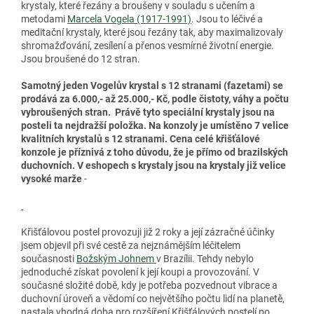
krystaly, které řezány a broušeny v souladu s učením a
metodami
Marcela Vogela (1917-1991)
. Jsou to léčivé a
meditační krystaly, které jsou řezány tak, aby maximalizovaly
shromažďování, zesílení a přenos vesmírné životní energie.
Jsou broušené do 12 stran.
Samotný jeden Vogelův krystal s 12 stranami (fazetami) se
prodává za 6.000,- až 25.000,- Kč, podle čistoty, váhy a počtu
vybroušených stran. Právě tyto speciální krystaly jsou na
posteli ta nejdražší položka. Na konzoly je umístěno 7 velice
kvalitních krystalů s 12 stranami. Cena celé křišťálové
konzole je příznivá z toho důvodu, že je přímo od brazilských
duchovních. V eshopech s krystaly jsou na krystaly již velice
vysoké marže
-
Křišťálovou postel provozuji již 2 roky a její zázračné účinky
jsem objevil při své cestě za nejznámějším léčitelem
současnosti
Božským Johnem
v Brazílii. Tehdy nebylo
jednoduché získat povolení k její koupi a provozování. V
současné složité době, kdy je potřeba pozvednout vibrace a
duchovní úroveň a vědomí co největšího počtu lidí na planetě,
nastala vhodná doba pro rozšíření Křišťálových postelí po