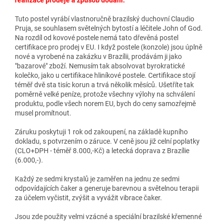
Tuto postel vyrábí vlastnoručně brazilský duchovní Claudio
Pruja, se souhlasem světelných bytostí a léčitele John of God.
Na rozdíl od kovové postele nemá tato dřevěná postel
certifikace pro prodej v EU. I když postele (konzole) jsou úplně
nové a vyrobené na zakázku v Brazílii, prodávám ji jako
"bazarové" zboží. Nemusím tak absolvovat byrokratické
kolečko, jako u certifikace hliníkové postele. Certifikace stojí
téměř dvě sta tisíc korun a trvá několik měsíců. Ušetříte tak
poměrně velké peníze, protože všechny výlohy na schválení
produktu, podle všech norem EU, bych do ceny samozřejmě
musel promítnout.
Záruku poskytuji 1 rok od zakoupení, na základě kupního
dokladu, s potvrzením o záruce. V ceně jsou již celní poplatky
(CLO+DPH - téměř 8.000,-Kč) a letecká doprava z Brazílie
(6.000,-).
Každý ze sedmi krystalů je zaměřen na jednu ze sedmi
odpovídajících čaker a generuje barevnou a světelnou terapii
za účelem vyčistit, zvýšit a vyvážit vibrace čaker.
Jsou zde použity velmi vzácné a speciální brazilské křemenné