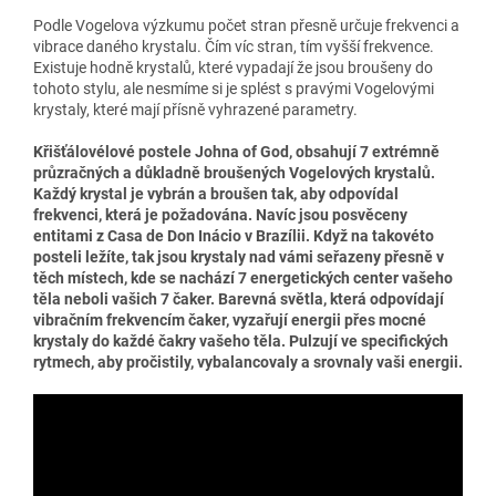
Podle Vogelova výzkumu počet stran přesně určuje frekvenci a
vibrace daného krystalu. Čím víc stran, tím vyšší frekvence.
Existuje hodně krystalů, které vypadají že jsou broušeny do
tohoto stylu, ale nesmíme si je splést s pravými Vogelovými
krystaly, které mají přísně vyhrazené parametry.
Křišťálovélové postele Johna of God, obsahují 7 extrémně
průzračných a důkladně broušených Vogelových krystalů.
Každý krystal je vybrán a broušen tak, aby odpovídal
frekvenci, která je požadována. Navíc jsou posvěceny
entitami z Casa de Don Inácio v Brazílii. Když na takovéto
posteli ležíte, tak jsou krystaly nad vámi seřazeny přesně v
těch místech, kde se nachází 7 energetických center vašeho
těla neboli vašich 7 čaker. Barevná světla, která odpovídají
vibračním frekvencím čaker, vyzařují energii přes mocné
krystaly do každé čakry vašeho těla. Pulzují ve specifických
rytmech, aby pročistily, vybalancovaly a srovnaly vaši energii.