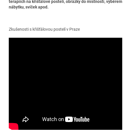
terapiích na křišťálové posteli, obrázky do místnosti, výběrem
nábytku, svíček apod.
Zkušenosti s křišťálovou postelí v Praze