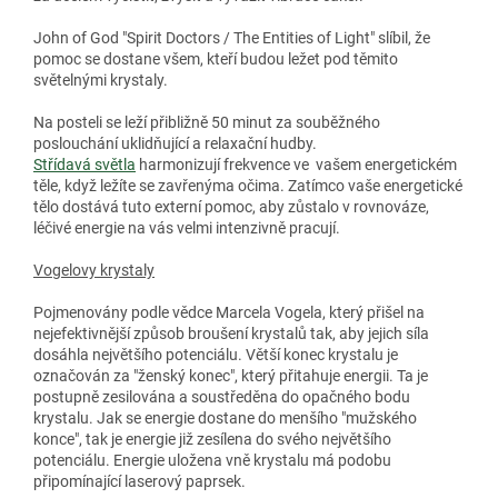
John of God "Spirit Doctors / The Entities of Light" slíbil, že
pomoc se dostane všem, kteří budou ležet pod těmito
světelnými krystaly.
Na posteli se leží přibližně 50 minut za souběžného
poslouchání uklidňující a relaxační hudby.
Střídavá světla
harmonizují frekvence ve vašem energetickém
těle, když ležíte se zavřenýma očima. Zatímco vaše energetické
tělo dostává tuto externí pomoc, aby zůstalo v rovnováze,
léčivé energie na vás velmi intenzivně pracují.
Vogelovy krystaly
Pojmenovány podle vědce Marcela Vogela, který přišel na
nejefektivnější způsob broušení krystalů tak, aby jejich síla
dosáhla největšího potenciálu. Větší konec krystalu je
označován za "ženský konec", který přitahuje energii. Ta je
postupně zesilována a soustředěna do opačného bodu
krystalu. Jak se energie dostane do menšího "mužského
konce", tak je energie již zesílena do svého největšího
potenciálu. Energie uložena vně krystalu má podobu
připomínající laserový paprsek.