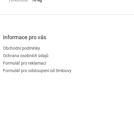
Z
á
p
a
Informace pro vás
t
Obchodní podmínky
í
Ochrana osobních údajů
Formulář pro reklamaci
Formulář pro odstoupení od Smlouvy