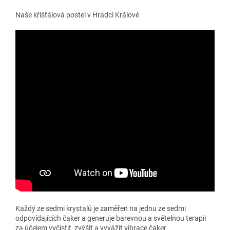
Naše křišťálová postel v Hradci Králové
Každý ze sedmi krystalů je zaměřen na jednu ze sedmi
odpovídajících čaker a generuje barevnou a světelnou terapii
za účelem vyčistit, zvýšit a vyvážit vibrace čaker.