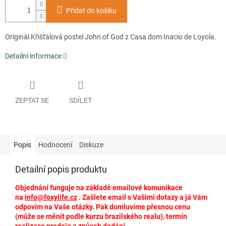
Přidat do košíku
Originál Křišťálová postel John of God z Casa dom Inacio de Loyola.
Detailní informace
ZEPTAT SE
SDÍLET
Popis
Hodnocení
Diskuze
Detailní popis produktu
Objednání funguje na základě emailové komunikace
na
info@foxylife.cz
. Zašlete email s Vašimi dotazy a já Vám
odpovím na Vaše otázky. Pak domluvíme přesnou cenu
(může se měnit podle kurzu brazilského realu), termín
realizace prodeje a způsob dodání.