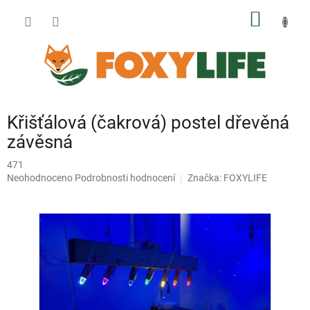
Přejít
NÁKUP
na
obsah
KOŠÍK
Křišťálová (čakrová) postel dřevěná
závěsná
471
Průměrné
Neohodnoceno
Podrobnosti hodnocení
Značka:
FOXYLIFE
hodnocení
produktu
je
0,0
z
5
hvězdiček.