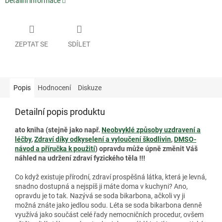
Detailní informace
ZEPTAT SE
SDÍLET
Popis
Hodnocení
Diskuze
Detailní popis produktu
ato kniha (stejně jako např.
Neobvyklé způsoby uzdravení a
léčby
,
Zdraví díky odkyselení a vyloučení škodlivin
,
DMSO-
návod a příručka k použití
) opravdu může úpně změnit Váš
náhled na udržení zdraví fyzického těla !!!
Co když existuje přírodní, zdraví prospěšná látka, která je levná,
snadno dostupná a nejspíš ji máte doma v kuchyni? Ano,
opravdu je to tak. Nazývá se soda bikarbona, ačkoli vy ji
možná znáte jako jedlou sodu. Léta se soda bikarbona denně
využívá jako součást celé řady nemocničních procedur, ovšem