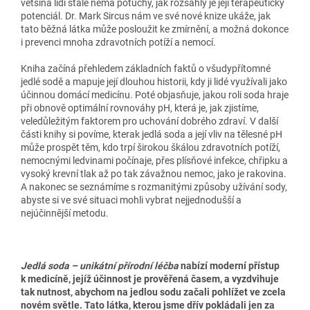
většina lidí stále nemá potuchy, jak rozsáhlý je její terapeutický
potenciál. Dr. Mark Sircus nám ve své nové knize ukáže, jak
tato běžná látka může posloužit ke zmírnění, a možná dokonce
i prevenci mnoha zdravotních potíží a nemocí.
Kniha začíná přehledem základních faktů o všudypřítomné
jedlé sodě a mapuje její dlouhou historii, kdy ji lidé využívali jako
účinnou domácí medicínu. Poté objasňuje, jakou roli soda hraje
při obnově optimální rovnováhy pH, která je, jak zjistíme,
veledůležitým faktorem pro uchování dobrého zdraví. V další
části knihy si povíme, kterak jedlá soda a její vliv na tělesné pH
může prospět těm, kdo trpí širokou škálou zdravotních potíží,
nemocnými ledvinami počínaje, přes plísňové infekce, chřipku a
vysoký krevní tlak až po tak závažnou nemoc, jako je rakovina.
A nakonec se seznámíme s rozmanitými způsoby užívání sody,
abyste si ve své situaci mohli vybrat nejjednodušší a
nejúčinnější metodu.
Jedlá soda – unikátní přírodní léčba
nabízí moderní přístup
k medicíně, jejíž účinnost je prověřená časem, a vyzdvihuje
tak nutnost, abychom na jedlou sodu začali pohlížet ve zcela
novém světle. Tato látka, kterou jsme dřív pokládali jen za