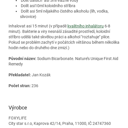
Dolít dalších asi 5ml vlažné vody
Dolít asi10ml koloidního stříbra
Dolít asi 5ml nějakého čistého alkoholu (líh, vodka,
slivovice)
Inhalovat asi 15 minut (v případě
kvalitního inhalátoru
6-8
minut). Bakterie a viry nesnáší zásadité prostředí, koloidní
stříbro udělá také skvělou práci a alkohol "roztahuje" plíce.
Pokud se problém zachytí v počátcích většinou během několika
hodin nebo do druhého dne zmizí.)
Původní název:
Sodium Bicarbonate. Nature’s Unique First Aid
Remedy
Překladatel:
Jan Kozák
Počet stran:
236
Výrobce
FOXYLIFE
City star s.r.o, Kaprova 42/14, Praha, 11000, IČ 24747360