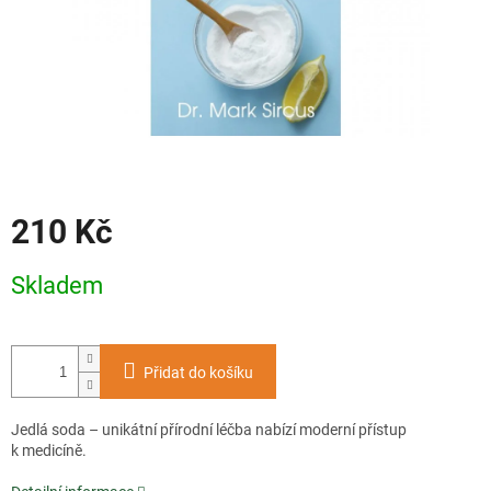
210 Kč
Měrná
Skladem
cena:
Přidat do košíku
Jedlá soda – unikátní přírodní léčba nabízí moderní přístup
k medicíně.