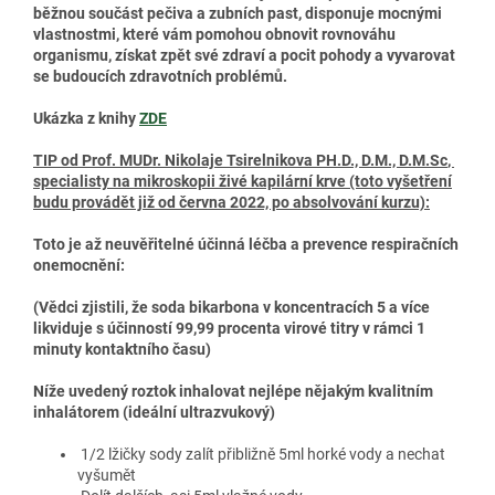
běžnou součást pečiva a zubních past, disponuje mocnými
vlastnostmi, které vám pomohou obnovit rovnováhu
organismu, získat zpět své zdraví a pocit pohody a vyvarovat
se budoucích zdravotních problémů.
Ukázka z knihy
ZDE
TIP od
Prof. MUDr. Nikolaje Tsirelnikova PH.D., D.M., D.M.Sc
,
specialisty na mikroskopii živé kapilární krve
(toto vyšetření
budu provádět již od června 2022, po absolvování kurzu)
:
Toto je až neuvěřitelné účinná léčba a prevence respiračních
onemocnění:
(Vědci zjistili, že soda bikarbona v koncentracích 5 a více
likviduje s účinností 99,99 procenta virové titry v rámci 1
minuty kontaktního času)
Níže uvedený roztok inhalovat nejlépe nějakým kvalitním
inhalátorem (ideální ultrazvukový)
1/2 lžičky sody zalít přibližně 5ml horké vody a nechat
vyšumět