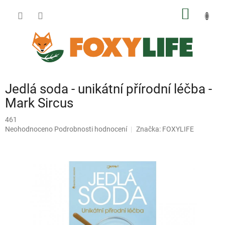
Přejít
NÁKUP
na
obsah
KOŠÍK
Jedlá soda - unikátní přírodní léčba -
Mark Sircus
461
Průměrné
Neohodnoceno
Podrobnosti hodnocení
Značka:
FOXYLIFE
hodnocení
produktu
je
0,0
z
5
hvězdiček.