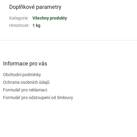
Doplňkové parametry
Kategorie
:
Všechny produkty
Hmotnost
:
1 kg
Z
á
p
a
Informace pro vás
t
Obchodní podmínky
í
Ochrana osobních údajů
Formulář pro reklamaci
Formulář pro odstoupení od Smlouvy