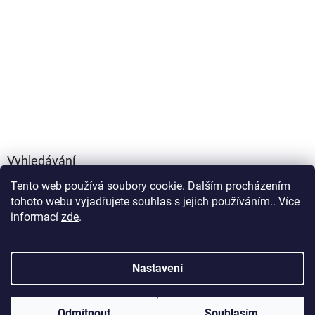
Vyhledávání
Tento web používá soubory cookie. Dalším procházením
HLEDAT
tohoto webu vyjadřujete souhlas s jejich používáním.. Více
informací
zde
.
Vytvořil Shoptet
Nastavení
Copyright 2026
FOXYLIFE - přírodní doplňky výživy
. Všechna
Odmítnout
Souhlasím
práva vyhrazena.
Upravit nastavení cookies